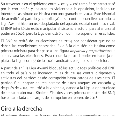
Su trayectoria en el gobierno entre 2001 y 2006 también se caracterizó
por la corrupción y los ataques violentos a la oposición, incluido un
intento de asesinato de Hasina con una granada en 2004. Este historial
desacreditó al partido y contribuyó a su continuo declive, cuando la
Liga Awami hizo un uso despiadado del aparato estatal contra su rival.
El BNP intentó sin éxito manipular el sistema electoral para aferrarse al
poder en 2006, pero la Liga demostró un dominio superior en esas lides.
El BNP se retiró de las elecciones de 2014 por considerar que no se
daban las condiciones necesarias. Exigió la dimisión de Hasina como
primera ministra para dar paso a una figura
imparcial
y
no partidista
que
supervisara las elecciones. Esta renuncia puso el poder en bandeja de
plata a la Liga, con 153 de los 300 candidatos elegidos sin oposición.
A partir de ahí, la Liga Awami bloqueó las actividades políticas del BNP
en todo el país y se incoaron miles de causas contra dirigentes y
activistas del partido: desde corrupción hasta cargos de asesinato. El
partido fue incapaz de recuperarse de estos ataques en cascada y,
después de 2014, recurrió a la violencia, dando a la Liga la oportunidad
de atacarlo aún más. Khaleda Zia, dos veces primera ministra del BNP,
fue encarcelada con cargos de corrupción en febrero de 2018.
Giro a la derecha
Al mismo tiempo, las fuerzas de izquierda comprometidas con los