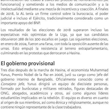
funcionarios] y sometiendo a los medios de comunicación y a la
intelectualidad mediante una mezcla de incentivos y coacción. A finales
de 2018, la AL tenía un firme control sobre la burocracia, el poder
judicial e incluso el Ejército, tradicionalmente considerado como un
importante apoyo del BNP.
Los resultados de las elecciones de 2018 superaron incluso las
expectativas más optimistas de la Liga, ya que sus candidatos
obtuvieron 288 de los 300 escaños en juego. Las siguientes elecciones,
en enero de 2024, fueron una farsa, con toda la oposición ausente de las
urnas. Esto empujó la resistencia al terreno extraparlamentario,
culminando en las protestas que derrocaron a Hasina.
El gobierno provisional
Tres días después de la marcha de Hasina, el economista Muhammad
Yunus, Premio Nobel de la Paz en 2006, juró su cargo como jefe del
gobierno interino de Bangladés. Oficialmente conocido como el
Consejero Jefe
, Yunus dirigirá un equipo de diecisiete personas,
formado por burócratas y militares retirados, figuras destacadas de
ONG, abogados, académicos y otros, así como algunos líderes
estudiantiles implicados en la rebelión. El equipo es diverso en cuanto
al origen de sus miembros, así como étnica y religiosamente, aunque no
contiene ningún representante de la clase trabajadora.