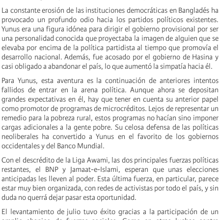
La constante erosión de las instituciones democráticas en Bangladés ha
provocado un profundo odio hacia los partidos políticos existentes.
Yunus era una figura idónea para dirigir el gobierno provisional por ser
una personalidad conocida que proyectaba la imagen de alguien que se
elevaba por encima de la política partidista al tiempo que promovía el
desarrollo nacional. Además, fue acosado por el gobierno de Hasina y
casi obligado a abandonar el país, lo que aumentó la simpatía hacia él.
Para Yunus, esta aventura es la continuación de anteriores intentos
fallidos de entrar en la arena política. Aunque ahora se depositan
grandes expectativas en él, hay que tener en cuenta su anterior papel
como promotor de programas de microcréditos. Lejos de representar un
remedio para la pobreza rural, estos programas no hacían sino imponer
cargas adicionales a la gente pobre. Su celosa defensa de las políticas
neoliberales ha convertido a Yunus en el favorito de los gobiernos
occidentales y del Banco Mundial.
Con el descrédito de la Liga Awami, las dos principales fuerzas políticas
restantes, el BNP y Jamaat-e-Islami, esperan que unas elecciones
anticipadas les lleven al poder. Esta última fuerza, en particular, parece
estar muy bien organizada, con redes de activistas por todo el país, y sin
duda no querrá dejar pasar esta oportunidad.
El levantamiento de julio tuvo éxito gracias a la participación de un