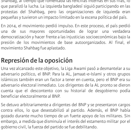
Shahbag, al tiempo que fomentaba las rencillas internas en sus filas, lo
que paralizó la lucha. La izquierda bangladesí siguió participando en las
protestas del Shahbag, pero las organizaciones de izquierda eran
pequeñas y tuvieron un impacto limitado en la escena política del país.
En 2014, el movimiento perdió impulso. En este proceso, el país perdió
una de sus mayores oportunidades de lograr una verdadera
democratización y hacer frente a las injusticias socioeconómicas bajo la
presión de los movimientos de base autoorganizados. Al final, el
movimiento Shahbag fue aplastado.
Represión de la oposición
Una vez alcanzado este objetivo, la Liga Awami pasó a desmantelar a su
adversario político, el BNP. Para la AL, Jamaat-e-Islami y otros grupos
islámicos también eran un factor a tener en cuenta, pero el BNP era su
adversario electoral inmediato. Los dirigentes de la AL pronto se dieron
cuenta que el descontento con su historial de desgobierno podía
beneficiar electoralmente al BNP.
Se detuvo arbitrariamente a dirigentes del BNP y se presentaron cargos
contra ellos, lo que desestabilizó al partido. Además, el BNP había
gozado durante mucho tiempo de un fuerte apoyo de los militares. Sin
embargo, a medida que disminuía el interés del estamento militar por el
gobierno civil, la fuerza del partido se fue debilitando.