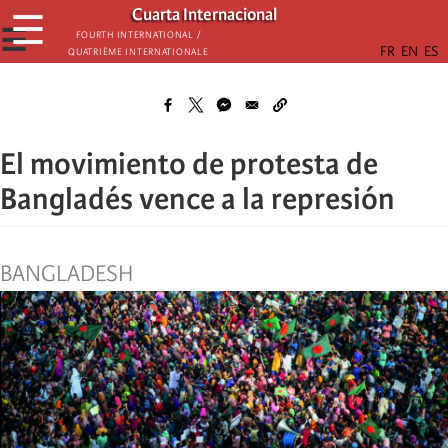
Skip
Cuarta Internacional
☰
to
☰
Fourth International /
Quatrième internationale
main
content
El movimiento de protesta de
Bangladés vence a la represión
BANGLADESH