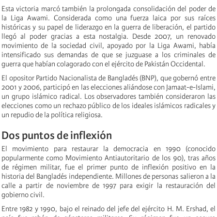
Esta victoria marcó también la prolongada consolidación del poder de
la Liga Awami. Considerada como una fuerza laica por sus raíces
históricas y su papel de liderazgo en la guerra de liberación, el partido
llegó al poder gracias a esta nostalgia. Desde 2007, un renovado
movimiento de la sociedad civil, apoyado por la Liga Awami, había
intensificado sus demandas de que se juzguase a los criminales de
guerra que habían colagorado con el ejército de Pakistán Occidental.
El opositor Partido Nacionalista de Bangladés (BNP), que gobernó entre
2001 y 2006, participó en las elecciones aliándose con Jamaat-e-Islami,
un grupo islámico radical. Los observadores también consideraron las
elecciones como un rechazo público de los ideales islámicos radicales y
un repudio de la política religiosa.
Dos puntos de inflexión
El movimiento para restaurar la democracia en 1990 (conocido
popularmente como Movimiento Antiautoritario de los 90), tras años
de régimen militar, fue el primer punto de inflexión positivo en la
historia del Bangladés independiente. Millones de personas salieron a la
calle a partir de noviembre de 1997 para exigir la restauración del
gobierno civil.
Entre 1982 y 1990, bajo el reinado del jefe del ejército H. M. Ershad, el