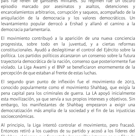
país fue rehén de gánsteres militares. Su régimen fue un oscuro
episodio marcado por asesinatos y asaltos, detenciones y
encarcelamientos arbitrarios, corrupción y saqueos, acompañado de la
aniquilación de la democracia y los valores democráticos. Un
levantamiento popular derrocó a Ershad y allanó el camino a la
democracia parlamentaria.
El movimiento contribuyó a la aparición de una nueva conciencia
progresista, sobre todo en la juventud, y a ciertas reformas
constitucionales. Ayudó a deslegitimar el control del Ejército sobre la
política. Los partidos políticos alcanzaron un consenso sobre la futura
trayectoria democrática de la nación, consenso que posteriormente fue
violado. La Liga Awami y el BNP se beneficiaron enormemente de la
percepción de que estaban al frente de estas luchas.
El segundo gran punto de inflexión fue el movimiento de 2013,
conocido popularmente como el movimiento Shahbag, que exigía la
pena capital para los criminales de guerra. La LA apoyó inicialmente
esta movilización, ya que servía a sus propios intereses y objetivos. Sin
embargo, los manifestantes de Shahbag empezaron a exigir una
democratización más amplia de la sociedad y el fin de las injusticias
socioeconómicas.
Al principio, la Liga intentó controlar el movimiento, pero fracasó.
Entonces retiró a los cuadros de su partido y acosó a los líderes del