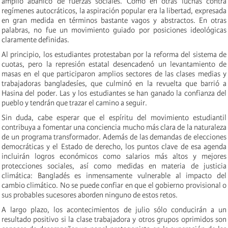
amplio abanico de fuerzas sociales. Como en otras luchas contra
regímenes autocráticos, la aspiración popular era la libertad, expresada
en gran medida en términos bastante vagos y abstractos. En otras
palabras, no fue un movimiento guiado por posiciones ideológicas
claramente definidas.
Al principio, los estudiantes protestaban por la reforma del sistema de
cuotas, pero la represión estatal desencadenó un levantamiento de
masas en el que participaron amplios sectores de las clases medias y
trabajadoras bangladesíes, que culminó en la revuelta que barrió a
Hasina del poder. Las y los estudiantes se han ganado la confianza del
pueblo y tendrán que trazar el camino a seguir.
Sin duda, cabe esperar que el espíritu del movimiento estudiantil
contribuya a fomentar una conciencia mucho más clara de la naturaleza
de un programa transformador. Además de las demandas de elecciones
democráticas y el Estado de derecho, los puntos clave de esa agenda
incluirán logros económicos como salarios más altos y mejores
protecciones sociales, así como medidas en materia de justicia
climática: Bangladés es inmensamente vulnerable al impacto del
cambio climático. No se puede confiar en que el gobierno provisional o
sus probables sucesores aborden ninguno de estos retos.
A largo plazo, los acontecimientos de julio sólo conducirán a un
resultado positivo si la clase trabajadora y otros grupos oprimidos son