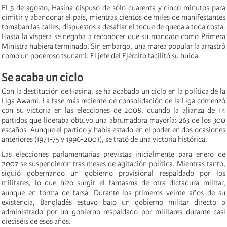
El 5 de agosto, Hasina dispuso de sólo cuarenta y cinco minutos para
dimitir y abandonar el país, mientras cientos de miles de manifestantes
tomaban las calles, dispuestos a desafiar el toque de queda a toda costa.
Hasta la víspera se negaba a reconocer que su mandato como Primera
Ministra hubiera terminado. Sin embargo, una marea popular la arrastró
como un poderoso tsunami. El jefe del Ejército facilitó su huida.
Se acaba un ciclo
Con la destitución de Hasina, se ha acabado un ciclo en la política de la
Liga Awami. La fase más reciente de consolidación de la Liga comenzó
con su victoria en las elecciones de 2008, cuando la alianza de 14
partidos que lideraba obtuvo una abrumadora mayoría: 263 de los 300
escaños. Aunque el partido y había estado en el poder en dos ocasiones
anteriores (1971-75 y 1996-2001), se trató de una victoria histórica.
Las elecciones parlamentarias previstas inicialmente para enero de
2007 se suspendieron tras meses de agitación política. Mientras tanto,
siguió gobernando un gobierno provisional respaldado por los
militares, lo que hizo surgir el fantasma de otra dictadura militar,
aunque en forma de farsa. Durante los primeros veinte años de su
existencia, Bangladés estuvo bajo un gobierno militar directo o
administrado por un gobierno respaldado por militares durante casi
dieciséis de esos años.