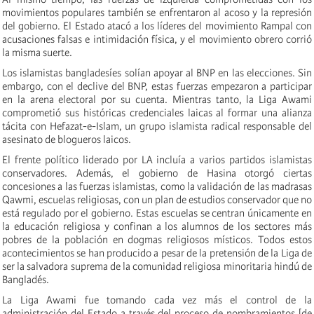
movimientos populares también se enfrentaron al acoso y la represión
del gobierno. El Estado atacó a los líderes del movimiento Rampal con
acusaciones falsas e intimidación física, y el movimiento obrero corrió
la misma suerte.
Los islamistas bangladesíes solían apoyar al BNP en las elecciones. Sin
embargo, con el declive del BNP, estas fuerzas empezaron a participar
en la arena electoral por su cuenta. Mientras tanto, la Liga Awami
comprometió sus históricas credenciales laicas al formar una alianza
tácita con Hefazat-e-Islam, un grupo islamista radical responsable del
asesinato de blogueros laicos.
El frente político liderado por LA incluía a varios partidos islamistas
conservadores. Además, el gobierno de Hasina otorgó ciertas
concesiones a las fuerzas islamistas, como la validación de las madrasas
Qawmi, escuelas religiosas, con un plan de estudios conservador que no
está regulado por el gobierno. Estas escuelas se centran únicamente en
la educación religiosa y confinan a los alumnos de los sectores más
pobres de la población en dogmas religiosos místicos. Todos estos
acontecimientos se han producido a pesar de la pretensión de la Liga de
ser la salvadora suprema de la comunidad religiosa minoritaria hindú de
Bangladés.
La Liga Awami fue tomando cada vez más el control de la
administración del Estado a través del proceso de nombramientos [de