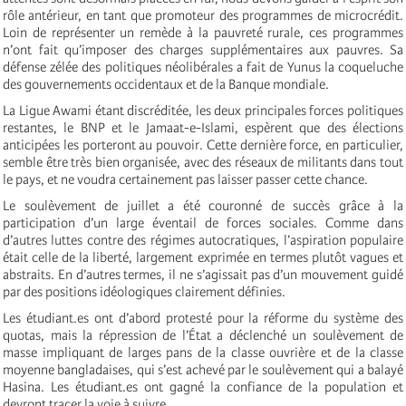
rôle antérieur, en tant que promoteur des programmes de microcrédit.
Loin de représenter un remède à la pauvreté rurale, ces programmes
n’ont fait qu’imposer des charges supplémentaires aux pauvres. Sa
défense zélée des politiques néolibérales a fait de Yunus la coqueluche
des gouvernements occidentaux et de la Banque mondiale.
La Ligue Awami étant discréditée, les deux principales forces politiques
restantes, le BNP et le Jamaat-e-Islami, espèrent que des élections
anticipées les porteront au pouvoir. Cette dernière force, en particulier,
semble être très bien organisée, avec des réseaux de militants dans tout
le pays, et ne voudra certainement pas laisser passer cette chance.
Le soulèvement de juillet a été couronné de succès grâce à la
participation d’un large éventail de forces sociales. Comme dans
d’autres luttes contre des régimes autocratiques, l’aspiration populaire
était celle de la liberté, largement exprimée en termes plutôt vagues et
abstraits. En d’autres termes, il ne s’agissait pas d’un mouvement guidé
par des positions idéologiques clairement définies.
Les étudiant.es ont d’abord protesté pour la réforme du système des
quotas, mais la répression de l’État a déclenché un soulèvement de
masse impliquant de larges pans de la classe ouvrière et de la classe
moyenne bangladaises, qui s’est achevé par le soulèvement qui a balayé
Hasina. Les étudiant.es ont gagné la confiance de la population et
devront tracer la voie à suivre.