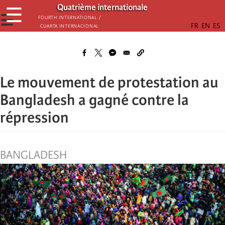
Παράκαμψη
Quatrième internationale
☰
προς
☰
Fourth International /
Cuarta Internacional
το
κυρίως
περιεχόμενο
Le mouvement de protestation au
Bangladesh a gagné contre la
répression
BANGLADESH