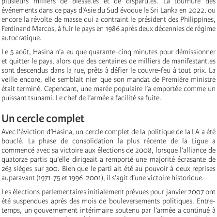
plusieurs milliers de blessé.es et de disparu.es. La tournure des
événements dans ce pays d’Asie du Sud évoque le Sri Lanka en 2022, ou
encore la révolte de masse qui a contraint le président des Philippines,
Ferdinand Marcos, à fuir le pays en 1986 après deux décennies de régime
autocratique.
Le 5 août, Hasina n’a eu que quarante-cinq minutes pour démissionner
et quitter le pays, alors que des centaines de milliers de manifestant.es
sont descendus dans la rue, prêts à défier le couvre-feu à tout prix. La
veille encore, elle semblait nier que son mandat de Première ministre
était terminé. Cependant, une marée populaire l’a emportée comme un
puissant tsunami. Le chef de l’armée a facilité sa fuite.
Un cercle complet
Avec l’éviction d’Hasina, un cercle complet de la politique de la LA a été
bouclé. La phase de consolidation la plus récente de la Ligue a
commencé avec sa victoire aux élections de 2008, lorsque l’alliance de
quatorze partis qu’elle dirigeait a remporté une majorité écrasante de
263 sièges sur 300. Bien que le parti ait été au pouvoir à deux reprises
auparavant (1971-75 et 1996-2001), il s’agit d’une victoire historique.
Les élections parlementaires initialement prévues pour janvier 2007 ont
été suspendues après des mois de bouleversements politiques. Entre-
temps, un gouvernement intérimaire soutenu par l’armée a continué à