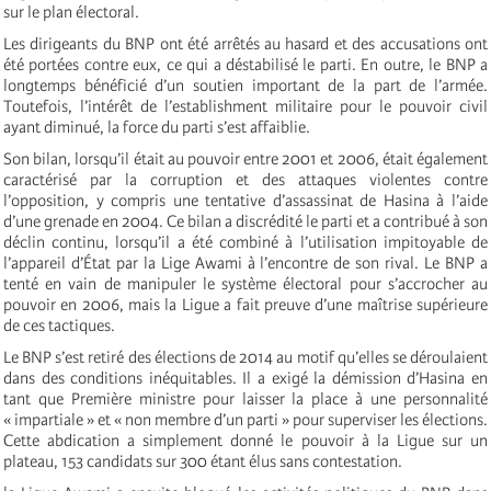
sur le plan électoral.
Les dirigeants du BNP ont été arrêtés au hasard et des accusations ont
été portées contre eux, ce qui a déstabilisé le parti. En outre, le BNP a
longtemps bénéficié d’un soutien important de la part de l’armée.
Toutefois, l’intérêt de l’establishment militaire pour le pouvoir civil
ayant diminué, la force du parti s’est affaiblie.
Son bilan, lorsqu’il était au pouvoir entre 2001 et 2006, était également
caractérisé par la corruption et des attaques violentes contre
l’opposition, y compris une tentative d’assassinat de Hasina à l’aide
d’une grenade en 2004. Ce bilan a discrédité le parti et a contribué à son
déclin continu, lorsqu’il a été combiné à l’utilisation impitoyable de
l’appareil d’État par la Lige Awami à l’encontre de son rival. Le BNP a
tenté en vain de manipuler le système électoral pour s’accrocher au
pouvoir en 2006, mais la Ligue a fait preuve d’une maîtrise supérieure
de ces tactiques.
Le BNP s’est retiré des élections de 2014 au motif qu’elles se déroulaient
dans des conditions inéquitables. Il a exigé la démission d’Hasina en
tant que Première ministre pour laisser la place à une personnalité
« impartiale » et « non membre d’un parti » pour superviser les élections.
Cette abdication a simplement donné le pouvoir à la Ligue sur un
plateau, 153 candidats sur 300 étant élus sans contestation.