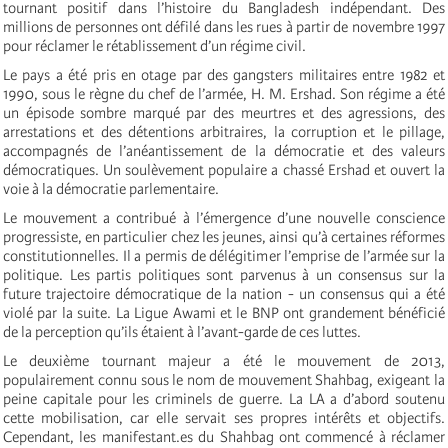
tournant positif dans l’histoire du Bangladesh indépendant. Des
millions de personnes ont défilé dans les rues à partir de novembre 1997
pour réclamer le rétablissement d’un régime civil.
Le pays a été pris en otage par des gangsters militaires entre 1982 et
1990, sous le règne du chef de l’armée, H. M. Ershad. Son régime a été
un épisode sombre marqué par des meurtres et des agressions, des
arrestations et des détentions arbitraires, la corruption et le pillage,
accompagnés de l’anéantissement de la démocratie et des valeurs
démocratiques. Un soulèvement populaire a chassé Ershad et ouvert la
voie à la démocratie parlementaire.
Le mouvement a contribué à l’émergence d’une nouvelle conscience
progressiste, en particulier chez les jeunes, ainsi qu’à certaines réformes
constitutionnelles. Il a permis de délégitimer l’emprise de l’armée sur la
politique. Les partis politiques sont parvenus à un consensus sur la
future trajectoire démocratique de la nation - un consensus qui a été
violé par la suite. La Ligue Awami et le BNP ont grandement bénéficié
de la perception qu’ils étaient à l’avant-garde de ces luttes.
Le deuxième tournant majeur a été le mouvement de 2013,
populairement connu sous le nom de mouvement Shahbag, exigeant la
peine capitale pour les criminels de guerre. La LA a d’abord soutenu
cette mobilisation, car elle servait ses propres intérêts et objectifs.
Cependant, les manifestant.es du Shahbag ont commencé à réclamer