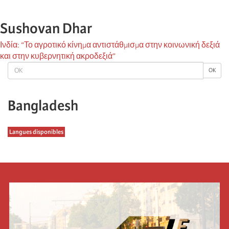
Sushovan Dhar
Ινδία: “Το αγροτικό κίνημα αντιστάθμισμα στην κοινωνική δεξιά
και στην κυβερνητική ακροδεξιά”
OK
OK
Bangladesh
Langues disponibles