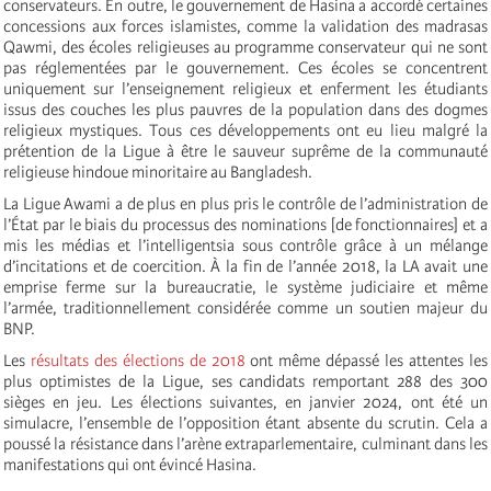
conservateurs. En outre, le gouvernement de Hasina a accordé certaines
concessions aux forces islamistes, comme la validation des madrasas
Qawmi, des écoles religieuses au programme conservateur qui ne sont
pas réglementées par le gouvernement. Ces écoles se concentrent
uniquement sur l’enseignement religieux et enferment les étudiants
issus des couches les plus pauvres de la population dans des dogmes
religieux mystiques. Tous ces développements ont eu lieu malgré la
prétention de la Ligue à être le sauveur suprême de la communauté
religieuse hindoue minoritaire au Bangladesh.
La Ligue Awami a de plus en plus pris le contrôle de l’administration de
l’État par le biais du processus des nominations [de fonctionnaires] et a
mis les médias et l’intelligentsia sous contrôle grâce à un mélange
d’incitations et de coercition. À la fin de l’année 2018, la LA avait une
emprise ferme sur la bureaucratie, le système judiciaire et même
l’armée, traditionnellement considérée comme un soutien majeur du
BNP.
Les
résultats des élections de 2018
ont même dépassé les attentes les
plus optimistes de la Ligue, ses candidats remportant 288 des 300
sièges en jeu. Les élections suivantes, en janvier 2024, ont été un
simulacre, l’ensemble de l’opposition étant absente du scrutin. Cela a
poussé la résistance dans l’arène extraparlementaire, culminant dans les
manifestations qui ont évincé Hasina.