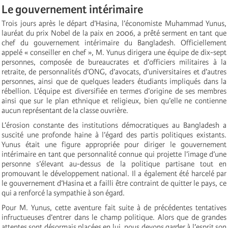
Le gouvernement intérimaire
Trois jours après le départ d’Hasina, l’économiste Muhammad Yunus,
lauréat du prix Nobel de la paix en 2006, a prêté serment en tant que
chef du gouvernement intérimaire du Bangladesh. Officiellement
appelé « conseiller en chef », M. Yunus dirigera une équipe de dix-sept
personnes, composée de bureaucrates et d’officiers militaires à la
retraite, de personnalités d’ONG, d’avocats, d’universitaires et d’autres
personnes, ainsi que de quelques leaders étudiants impliqués dans la
rébellion. L’équipe est diversifiée en termes d’origine de ses membres
ainsi que sur le plan ethnique et religieux, bien qu’elle ne contienne
aucun représentant de la classe ouvrière.
L’érosion constante des institutions démocratiques au Bangladesh a
suscité une profonde haine à l’égard des partis politiques existants.
Yunus était une figure appropriée pour diriger le gouvernement
intérimaire en tant que personnalité connue qui projette l’image d’une
personne s’élevant au-dessus de la politique partisane tout en
promouvant le développement national. Il a également été harcelé par
le gouvernement d’Hasina et a failli être contraint de quitter le pays, ce
qui a renforcé la sympathie à son égard.
Pour M. Yunus, cette aventure fait suite à de précédentes tentatives
infructueuses d’entrer dans le champ politique. Alors que de grandes
attentes sont désormais placées en lui, nous devons garder à l’esprit son