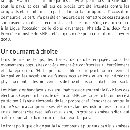
la Ligue Awami a ensuite bloqué les activités politiques du BNP dans
tout le pays, et des milliers de procès ont été intentés contre les
dirigeants et les militants du parti, allant de la corruption à l’accusation
de meurtre. Le parti n’a pas été en mesure de se remettre de ces attaques
sur plusieurs fronts et a recouru à la violence après 2014, ce qui a donné
à la Ligue l’occasion de le cibler davantage. Khaleda Zia, deux fois
Première ministre du BNP, a été emprisonnée pour corruption en février
2018.
Un tournant à droite
Dans le même temps, les forces de gauche engagées dans les
mouvements populaires ont également été confrontées au harcèlement
et à la répression. L’État a pris pour cible les dirigeants du mouvement
Rampal en les accablant de fausses accusations et en les intimidant
physiquement, et les mouvements de travailleurs ont subi le même sort.
Les islamistes bangladais avaient l’habitude de soutenir le BNP lors des
élections. Cependant, avec le déclin du BNP, ces forces ont commencé à
participer à l’arène électorale de leur propre chef. Pendant ce temps, la
Ligue Awami a compromis ses références laïques historiques en formant
une alliance tacite avec Hefazat-e-Islam, un groupe islamiste radical qui
a été responsable du meurtre de blogueurs laïques.
Le front politique dirigé par la LA comprenait plusieurs partis islamistes