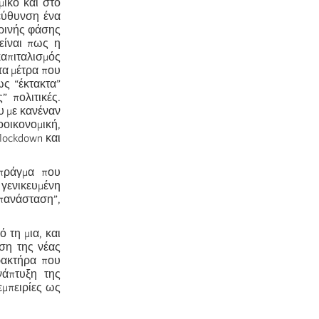
ικό και στο
εύθυνση ένα
ερινής φάσης
είναι πως η
καπιταλισμός
τα μέτρα που
ς “έκτακτα”
 πολιτικές.
υ με κανέναν
οοικονομική,
lockdown και
 πράγμα που
γενικευμένη
πανάσταση”,
 τη μια, και
ση της νέας
ακτήρα που
νάπτυξη της
εμπειρίες ως
.