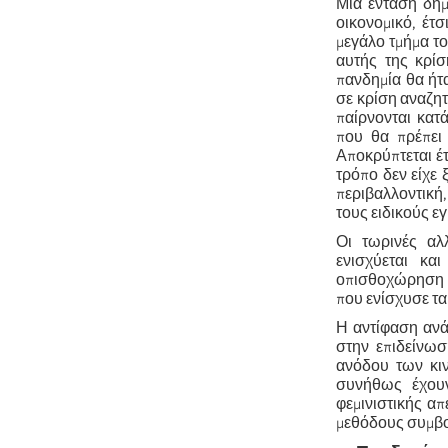
Μια ένταση δημ
οικονομικό, έτ
μεγάλο τμήμα τ
αυτής της κρίσ
πανδημία θα ήτα
σε κρίση αναζη
παίρνονται
κατά
που θα πρέπει 
Αποκρύπτεται έτ
τρόπο δεν είχε 
περιβαλλοντική
τους ειδικούς ε
Οι τωρινές αλλ
ενισχύεται κα
οπισθοχώρηση σ
που ενίσχυσε τα
Η αντίφαση ανάμ
στην επιδείνωσ
ανόδου των κιν
συνήθως έχουν
φεμινιστικής α
μεθόδους συμβο