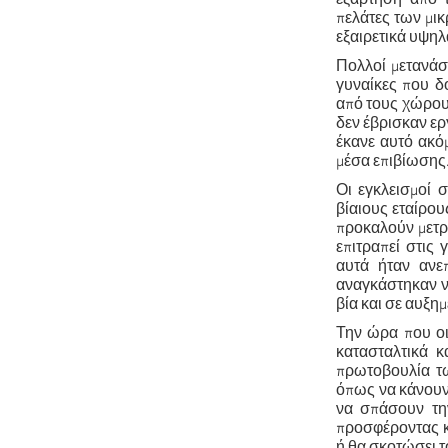
πελάτες των μι
εξαιρετικά υψηλά
Πολλοί μετανάστ
γυναίκες που δ
από τους χώρου
δεν έβρισκαν ερ
έκανε αυτό ακόμ
μέσα επιβίωσης
Ο
ι εγκλεισμοί 
βίαιους εταίρου
προκαλούν μετρή
επιτραπεί στις
αυτά ήταν ανε
αναγκάστηκαν ν
βία και σε αυξη
Την ώρα που οι
κατασταλτικά κ
πρωτοβουλία τ
όπως να κάνουν 
να σπάσουν την
προσφέροντας κ
ή θα σκοτώσει τ