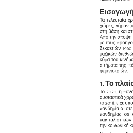
Εισαγωγ
Τα τελευταία χ
χώρες, πήραν μα
στη βάση και στ
Από την άποψη 
με τους προηγο
δεκαετιών 1960
μαζικών διεθνώ
κύμα του κινήμα
αιτήματα της π
φεμινιστριών.
1. Το πλαί
Το 2020, η πανδ
ουσιαστικά χαρα
το 2018, είχε υ
πανδημία αποτε
πανδημίας σε 
καπιταλιστικών 
την κοινωνική κα