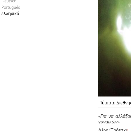
Deutsch
Português
ελληνικά
Τέταρτη Διεθνή
«
Για να αλλάξο
γυναικών
»
Λέων Τρότσκι
1