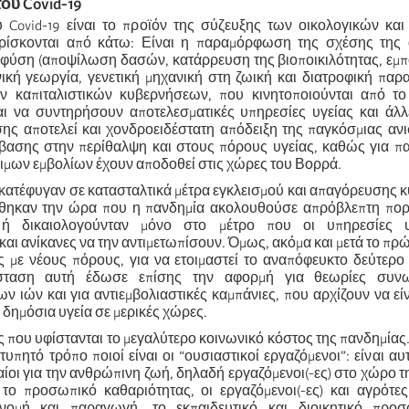
του Covid-19
 Covid-19 είναι το προϊόν της σύζευξης των οικολογικών και
ρίσκονται από κάτω: Είναι η παραμόρφωση της σχέσης της
η φύση (αποψίλωση δασών, κατάρρευση της βιοποικιλότητας, εμ
ική γεωργία, γενετική μηχανική στη ζωική και διατροφική παρ
ν καπιταλιστικών κυβερνήσεων, που κινητοποιούνται από το
ι να συντηρήσουν αποτελεσματικές υπηρεσίες υγείας και άλλ
σης αποτελεί και χονδροειδέστατη απόδειξη της παγκόσμιας αν
ασης στην περίθαλψη και στους πόρους υγείας, καθώς για πα
ιμων εμβολίων έχουν αποδοθεί στις χώρες του Βορρά.
 κατέφυγαν σε κατασταλτικά μέτρα εγκλεισμού και απαγόρευσης 
θηκαν την ώρα που η πανδημία ακολουθούσε απρόβλεπτη πορε
 ή δικαιολογούνταν μόνο στο μέτρο που οι υπηρεσίες υ
αι ανίκανες να την αντιμετωπίσουν. Όμως, ακόμα και μετά το πρώ
 με νέους πόρους, για να ετοιμαστεί το αναπόφευκτο δεύτερο (
σταση αυτή έδωσε επίσης την αφορμή για θεωρίες συνω
 ιών και για αντιεμβολιαστικές καμπάνιες, που αρχίζουν να είν
η δημόσια υγεία σε μερικές χώρες.
ες που υφίστανται το μεγαλύτερο κοινωνικό κόστος της πανδημίας
υπητό τρόπο ποιοί είναι οι “ουσιαστικοί εργαζόμενοι”: είναι αυτ
αίοι για την ανθρώπινη ζωή, δηλαδή εργαζόμενοι(-ες) στο χώρο τη
 το προσωπικό καθαριότητας, οι εργαζόμενοι(-ες) και αγρότες
ανομή και παραγωγή, το εκπαιδευτικό και διοικητικό προ