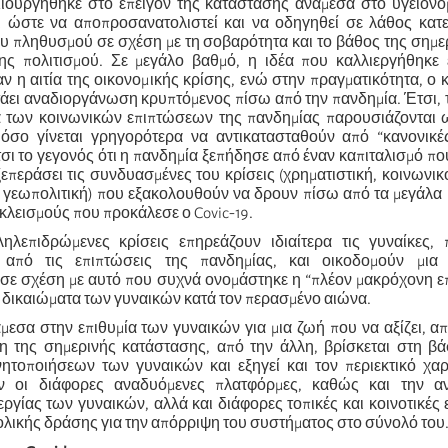
ιουργήθηκε στο επείγον της κατάστασης ανάμεσα στο υγειονομ
σι ώστε να αποπροσανατολιστεί και να οδηγηθεί σε λάθος κατ
ου πληθυσμού σε σχέση με τη σοβαρότητα και το βάθος της σημ
ης πολιτισμού. Σε μεγάλο βαθμό, η ιδέα που καλλιεργήθηκε 
ν η αιτία της οικονομικής κρίσης, ενώ στην πραγματικότητα, ο 
τάει αναδιοργάνωση κρυπτόμενος πίσω από την πανδημία. Έτσι, 
 των κοινωνικών επιπτώσεων της πανδημίας παρουσιάζονται ω
όσο γίνεται γρηγορότερα να αντικατασταθούν από “κανονικές”
σι το γεγονός ότι η πανδημία ξεπήδησε από έναν καπιταλισμό πο
ξεπεράσει τις συνδυασμένες του κρίσεις (χρηματιστική, κοινωνικ
, γεωπολιτική) που εξακολουθούν να δρουν πίσω από τα μεγάλα 
γκλεισμούς που προκάλεσε ο Covic-19.
ηλεπιδρώμενες κρίσεις επηρεάζουν ιδιαίτερα τις γυναίκες,
ι από τις επιπτώσεις της πανδημίας, και οικοδομούν μια 
ε σχέση με αυτό που συχνά ονομάστηκε η “π
λέον
μακρόχονη ε
 δικαιώματα των γυναικών κατά τον περασμένο αιώνα.
εσα στην επιθυμία των γυναικών για μια ζωή που να αξίζει, από
η της σημερινής κατάστασης, από την άλλη, βρίσκεται στη βά
ητοποιήσεων των γυναικών και εξηγεί και το
ν περιεκτικό
χαρ
 οι διάφορες αναδυόμενες πλατφόρμες, καθώς και την α
περγίας των γυναικών
, αλλά και διάφορες τοπικές και κοινοτικές
λικής δράσης για την απόρριψη του συστήματος στο σύνολό του