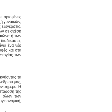
σε ορισμένες
χή γυναικών,
 εξεγέρσεις.
ων σε σχέση
αιώνα ή των
 διαδικασίες
ναι ένα νέο
ρφές και στα
απεργίας των
ικνύοντας τα
νεδρίου μας,
ουν σήμερα. Η
μετάδοση της
τα όλων των
υγειονομική,