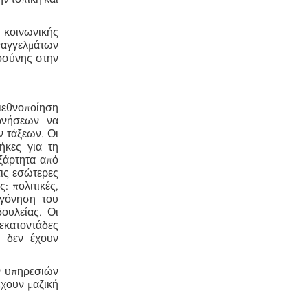
 κοινωνικής
επαγγελμάτων
ιοσύνης στην
διεθνοποίηση
ρνήσεων να
 τάξεων. Οι
ήκες για τη
ξάρτητα από
τις εσώτερες
: πολιτικές,
ογόνηση του
ουλείας. Οι
εκατοντάδες
υ δεν έχουν
ν υπηρεσιών
έχουν μαζική