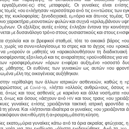
 εργαζόμενοι(-ες) στις μεταφορές. Οι γυναίκες είναι επίση
ς τομείς που επλήγησαν περισσότερο από τις επιπτώσεις των εγ
ς της κυκλοφορίας:
ξενοδοχιακά
, εμπόριο και άτυπος τομέας. Ό
τονο χαρακτήρα μειονοτικών φυλών και συχνά περιλαμβάνουν υ
ομένων. Οι εξελίξεις αυτές επίσης έπληξαν έντονα την κοινότη
νεται με δυσανάλογο τρόπο στους ουσιαστικούς και στους επισφα
τα σχολεία και οι βρεφικοί σταθμοί, τότε το
οικιακό βάρος που
ει, χωρίς να συνυπολογίσουμε το στρες και το άγχος που προκα
 να μπορούν οι μαθητές να παρακολουθήσουν τη διαδικτυακή 
ροσφέροντας εξοπλισμό και τις απαραίτητες προϋποθέσεις για να 
των προσφερόμενων πόρων επιφέρει αυξημένο ποσοστό δυ
της μάθησης
. Οι ευθύνες των γυναικών ως αυτών που φροντί
ωμένα μέλη της οικογένειας αυξήθηκαν.
ί στην περίθαλψη των άλλων ιατρικών ασθενειών, καθώς η πρ
αρρώστους με Covid-19, πλήττει πολλούς ανθρώπους, όσους 
α, όπως και τους ασθενείς με καρκίνο και άλλα νοσήματα που
δα, όπως και όσους
πάσχουν
από HIV και τους τρανς που χρειάζο
κυες γυναίκες επίσης χρειάζονται τακτική ιατρική φροντίδα π
ά τη γέννα. Και πλήττονται ιδιαίτερα οι γυναίκες που χρειάζονται 
 διακόψουν ανεπιθύμητη ή απρογραμμάτιστη κύηση.
δες εκατομμύρια γυναίκες κάτω από τα όρια ακραίας φτώχειας, η
α χρέη για την επιβίωση μάλιστα επιδεινώθηκε. Από τα 250 