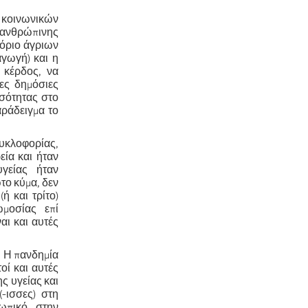
 κοινωνικών
 ανθρώπινης
πόριο άγριων
αγωγή) και η
 κέρδος, να
ες δημόσιες
ισότητας στο
ράδειγμα το
κυκλοφορίας,
ία και ήταν
γείας ήταν
το κύμα, δεν
ή και τρίτο)
μοσίας επί
αι και αυτές
. Η πανδημία
οί και αυτές
ς υγείας και
(-ισσες) στη
σωπικό στην