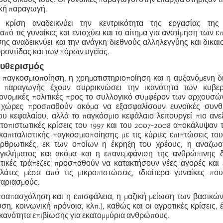
ική παραγωγή.
 κρίση αναδεικνύει την κεντρικότητα της εργασίας της
ό τις γυναίκες και ενισχύει και το αίτημα για ανατίμηση των 
σης αναδεικνύει και την ανάγκη διεθνούς αλληλεγγύης και δικα
ροντίδας και των πόρων υγείας.
ευθερισμός
ή παγκοσμιοποίηση, η χρηματιστηριοποίηση και η αυξανόμενη 
 παραγωγής έχουν συρρικνώσει την ικανότητα των κυβε
ονομικές πολιτικές προς το συλλογικό συμφέρον των αρχουσών
ές χώρες προσπαθούν ακόμα να εξασφαλίσουν ευνοϊκές συνθ
 κεφαλαίου, αλλά το παγκόσμιο κεφάλαιο λειτουργεί πιο ανε
ατοπιστωτικές κρίσεις του 1997 και του 2007-2008 αποκάλυψαν 
καπιταλιστικής παγκοσμιοποίησης με τις κύριες επιπτώσεις τους
ιαρθρωτικές, εκ των οποίων η έκρηξη του χρέους, η αναζω
γκλήματος και ακόμα και η επανεμφάνιση της ανθρώπινης δ
ωτικές τράπεζες προσπαθούν να κατακτήσουν νέες αγορές και 
λάτες μέσα από τις μικροπιστώσεις, ιδιαίτερα γυναίκες πο
γαριασμούς.
ποαπασχόληση και η επισφάλεια, η μαζική μείωση των βασικώ
υση, κοινωνική πρόνοια, κλπ.), καθώς και οι αγροτικές κρίσεις, 
ικανότητα επιβίωσης για εκατομμύρια ανθρώπους.