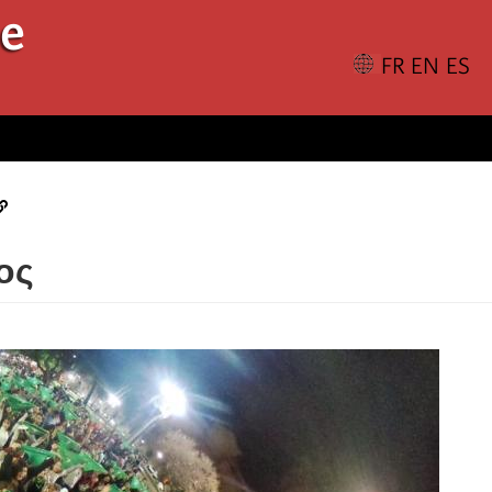
le
ος