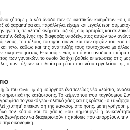
ή
ρόνια ζήσαμε μια νέα άνοδο των φεμινιστικών κινημάτων που, 
ζικό χαρακτήρα και, παράλληλα, είχαμε και μεγαλύτερη συμμετο
ην ηγεσία, σε πλατιά κινήματα μαζικής διαμαρτυρίας και σε λαϊκές
αυτήν, δεδομένης της διαφοράς υποδείγματος αυτών των αγών
ύμενους, του τέλους του 19ου αιώνα και των αρχών του 20ου 
 και 1970, καθώς και της ανάπτυξής τους ταυτόχρονα με άλλες
ν κινητοποιήσεων, θεωρούμε πως αυτό που αναδύεται τώρα εί
τος των γυναικών, το οποίο θα έχει βαθιές επιπτώσεις στις μο
άλης των τάξεων και ιδιαίτερα μέσω του νέου εργαλείου της 
σιο
ημία του Covid-19 δημιούργησε ένα τελείως νέο πλαίσιο, αναδε
κτηριστικά της κατάστασης. Το κείμενο του 17ου παγκόσμιου Συ
πογραμμίσει το γενικό γεωπολιτικό χάος και τις κρίσεις που υπάρχ
λεί χτυπητή απεικόνιση της παγκοσμιοποίησης, με τη γρήγορη 
όλο τον κόσμο και το χάους που δημιουργεί η ανικανότη
κυβερνήσεων να διαχειριστούν τις κρίσεις που απορρέουν, την 
ι την οικονομική.