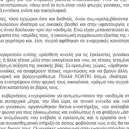
κροπιστώσεων, πάνω από το 80% είναι πολύ φτωχές γυναίκες, πο
 επιτόκια, ενίοτε και τοκογλυφικά.
ες, τόσο εγχώριοι όσο και διεθνείς, όπου συμπεριλαμβάνονται 
ουλεύουν ιδιαίτερα ως οικιακές βοηθεί και στην υφαντουργία,
ς όπου δούλευαν πριν την πανδημία.
Ενώ είχαν μεταναστεύσει κ
γασία στις πατρίδες τους, η οικονομική συρρίκνωση εξαιτίας της 
α χειρότερο και, έτσι, συχνά αφέθηκαν σε επαρχιακές κοινότητ
.
συγκροτούν επίσης πρόσθετη απειλή για τις έγκλειστες γυναίκ
ς ή ά
λλα τέτοια μέλη στην οικογένεια
και που, σε τέτοιες τεταμέν
σιμη αύξηση της οικιακής βίας. Σε ορισμένες χώρες, πάρθηκαν 
 γυναίκες να αναφέρουν τέτοιες
περιπτ
ώσεις και να βρουν άλλη 
παρκή και βραχυπρόθεσμα. Πολλά ΛΟΑΤΚΙ άτομα, ιδιαίτερα 
α επιστρέψουν στην αρχική τους οικογένεια, πράγμα που συχν
μένη καταστολή σε βάρος τους.
 κυβερνήσεις επιχειρούσαν να αντιμετωπίσουν την πανδημία σ
αι αυταρχικά μέτρα, την ίδια ώρα, σε τοπικό επίπεδο και πο
ων γυναικών, οργανώθηκαν δίκτυα υποστήριξης, που ανέλαβα
ψώνια για τους ηλικιωμένους και ευάλωτους ή να φτιάξουν μάσκε
 απομόνωση που επέβαλε ο εγκλεισμός και η εργασία από το
αι συναισθηματική στήριξη σε όσους φοβούνται πως ο ιός θα τ
ους δικούς τους. Οι γυναίκες παραγωγοί στην επαρχία στήριξαν τη