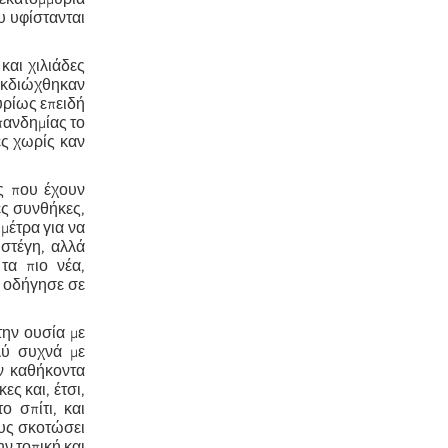
υ υφίστανται
και χιλιάδες
 εκδιώχθηκαν
υρίως επειδή
πανδημίας το
ες χωρίς καν
ες που έχουν
ες συνθήκες,
μέτρα για να
στέγη, αλλά
τα πιο νέα,
ά οδήγησε σε
την ουσία με
λύ συχνά με
ν καθήκοντα
ς και, έτσι,
 σπίτι, και
ους σκοτώσει
ν τοπική και