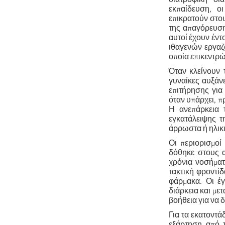
εκπαίδευση, οι
επικρατούν στου
της απαγόρευση
αυτοί έχουν έν
ιθαγενών εργαζ
οποία επικεντρώ
Όταν κλείνουν 
γυναίκες αυξάν
επιτήρησης για
όταν υπάρχει, π
Η ανεπάρκεια 
εγκατάλειψης 
άρρωστα ή ηλικι
Ο
ι περιορισμο
δόθηκε στους 
χρόνια νοσήματ
τακτική φροντί
φάρμακα. Οι έγ
διάρκεια και μετ
βοήθεια για να
Για τα εκατοντά
εξάρτηση από τ