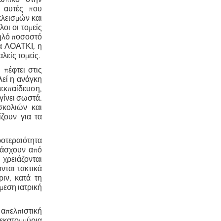
ς αυτές που
κλεισμών και
λοι οι τομείς
ψηλό ποσοστό
τα ΛΟΑΤΚΙ, η
λείς τομείς.
 πέφτει στις
λεί η ανάγκη
εκπαίδευση,
γίνει σωστά.
σκολιών και
ζουν για τα
οτεραιότητα
πάσχουν από
 χρειάζονται
νται τακτικά
ριν, κατά τη
άμεση ιατρική
 απελπιστική
εκατομμύρια