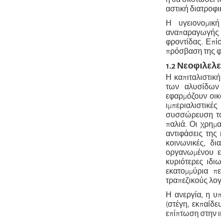
αστική διατροφ
Η υγειονομική
αναπαραγωγής απ
φροντίδας. Επί
πρόσβαση της φ
1.2 Νεοφιλελ
Η καπιταλιστικ
των αλυσίδων
εφαρμόζουν οικ
ιμπεριαλιστικ
συσσώρευση του
παλιά. Οι χρημ
αντιφάσεις της 
κοινωνικές, δ
οργανωμένου ε
κυριότερες ιδι
εκατομμύρια πε
τραπεζικούς λο
Η ανεργία, η υ
(στέγη, εκπαίδε
επίπτωση στην 