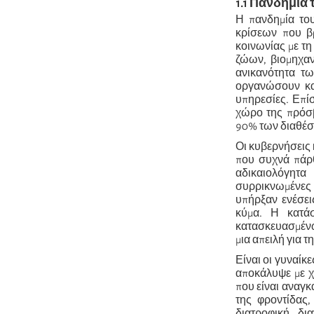
1.1 Πανδημία 
Η πανδημία του
κρίσεων που β
κοινωνίας με τ
ζώων, βιομηχαν
ανικανότητα τω
οργανώσουν
κα
υπηρεσίες. Επί
χώρο της πρόσβ
90% των διαθέσ
Οι κυβερνήσεις
που συχνά πάρ
αδικαιολόγητα
συρρικνωμένες κ
υπήρξαν ενέσεις
κύμα. Η κατά
κατασκευασμένων
μια απειλή για τ
Είναι οι γυναίκ
αποκάλυψε με χτ
που είναι αναγκ
της φροντίδας,
διατροφική δι