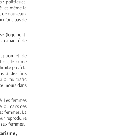
 : politiques,
sé, et même la
te de nouveaux
i n'ont pas de
ase (logement,
la capacité de
ruption et de
ion, le crime
imite pas à la
ns à des fins
i qu'au trafic
ce inouïs dans
ié. Les femmes
el ou dans des
des femmes. La
pour
reproduire
t aux femmes.
tarisme,