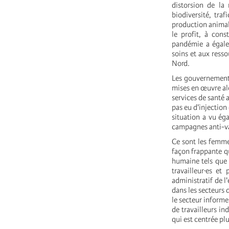
distorsion de la
biodiversité, tra
production animale
le profit, à cons
pandémie a égale
soins et aux ress
Nord.
Les gouvernements
mises en œuvre alo
services de santé 
pas eu d'injection
situation a vu ég
campagnes anti-va
Ce sont les femme
façon frappante qui
humaine tels que l
travailleur·es et
administratif de l
dans les secteurs 
le secteur informe
de travailleurs
ind
qui est centrée plu