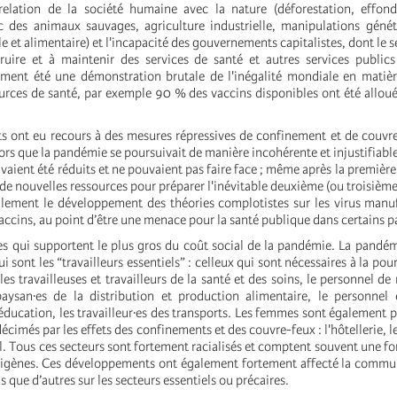
 relation de la société humaine avec la nature (déforestation, effon
fic des animaux sauvages, agriculture industrielle, manipulations géné
 et alimentaire) et l'incapacité des gouvernements capitalistes, dont le s
truire et à maintenir des services de santé et autres services publics
ment été une démonstration brutale de l'inégalité mondiale en matièr
ources de santé, par exemple 90 % des vaccins disponibles ont été allou
 ont eu recours à des mesures répressives de confinement et de couvr
rs que la pandémie se poursuivait de manière incohérente et injustifiable
avaient été réduits et ne pouvaient pas faire face ; même après la première 
 de nouvelles ressources pour préparer l'inévitable deuxième (ou troisième
alement le développement des théories complotistes sur les virus manu
ccins, au point d’être une menace pour la santé publique dans certains p
s qui supportent le plus gros du coût social de la pandémie. La pandém
 sont les “travailleurs essentiels” : celleux qui sont nécessaires à la pour
es travailleuses et travailleurs de la santé et des soins, le personnel de
 paysan·es de la distribution et production alimentaire, le personnel
'éducation, les travailleur·es des transports. Les femmes sont également
décimés par les effets des confinements et des couvre-feux : l'hôtellerie,
l.
Tous ces secteurs sont fortement racialisés et comptent souvent une fo
igènes
. Ces développements ont également fortement affecté la comm
s que d’autres sur les secteurs essentiels ou précaires.