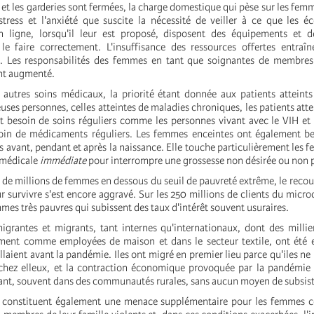
 et les garderies sont fermées, la charge domestique qui pèse sur les femm
tress et l'anxiété que suscite la nécessité de veiller à ce que les éc
n ligne, lorsqu'il leur est proposé, disposent des équipements et d
le faire correctement. L'insuffisance des ressources offertes entraî
. Les responsabilités des femmes en tant que soignantes de membres 
nt augmenté.
s autres soins médicaux, la priorité étant donnée aux patients atteint
es personnes, celles atteintes de maladies chroniques, les patients atte
nt besoin de soins réguliers comme les personnes vivant avec le VIH et
soin de médicaments réguliers. Les femmes enceintes ont également be
 avant, pendant et après la naissance. Elle touche particulièrement les 
 médicale
immédiate
pour interrompre une grossesse non désirée ou non p
 de millions de femmes en dessous du seuil de pauvreté extrême, le recou
 survivre s'est encore aggravé. Sur les 250 millions de clients du microc
es très pauvres qui subissent des taux d'intérêt souvent usuraires.
grantes et migrants, tant internes qu'internationaux, dont des milli
ment comme employées de maison et dans le secteur textile, ont été e
aillaient avant la pandémie. Iles ont migré en premier lieu parce qu'iles n
chez elleux, et la contraction économique provoquée par la pandémie 
issant, souvent dans des communautés rurales, sans aucun moyen de subsis
 constituent également une menace supplémentaire pour les femmes c