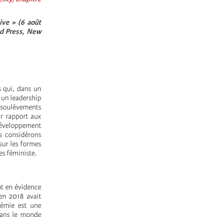
ive » (6 août
d Press, New
 qui, dans un
 un leadership
 soulèvements
ar rapport aux
 développement
s considérons
sur les formes
es féministe.
t en évidence
 en 2018 avait
démie est une
 dans le monde