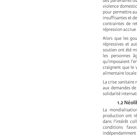
des partenaires ou
violence domestiq
pour permettre au
insuffisantes et d
contraintes de re
répression accrue 
Alors que les go
répressives et au
soutien ont été mi
les personnes â
qu'imposaient l'e
craignent que le 
alimentaire locale
La crise sanitaire
aux demandes de r
solidarité internat
1.2 Néolibé
La mondialisation
production ont r
dans l'intérêt col
conditions favo
indépendamment 