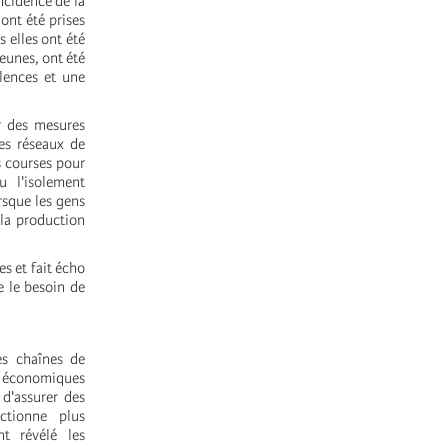
ncidence de la
ont été prises
 elles ont été
eunes, ont été
olences et une
r des mesures
des réseaux de
s courses pour
 l'isolement
rsque les gens
 la production
es et fait écho
e le besoin de
des chaînes de
s économiques
 d'assurer des
ctionne plus
t révélé les