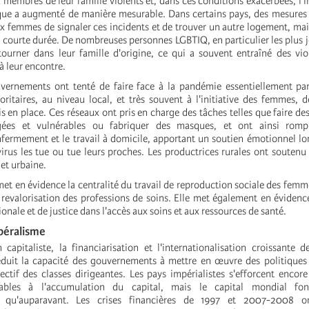
 membres de leur famille violents et, dans ces conditions exacerbées, l'i
ue a augmenté de manière mesurable. Dans certains pays, des mesures 
x femmes de signaler ces incidents et de trouver un autre logement, mais
e courte durée. De nombreuses personnes LGBTIQ, en particulier les plus j
tourner dans leur famille d'origine, ce qui a souvent entraîné des vi
à leur encontre.
uvernements ont tenté de faire face à la pandémie essentiellement pa
toritaires, au niveau local, et très souvent à l'initiative des femmes, 
s en place. Ces réseaux ont pris en charge des tâches telles que faire de
gées et vulnérables ou fabriquer des masques, et ont ainsi rompu
nfermement et le travail à domicile, apportant un soutien émotionnel lo
virus les tue ou tue leurs proches. Les productrices rurales ont soutenu
 et urbaine.
 met en évidence la centralité du travail de reproduction sociale des femm
evalorisation des professions de soins. Elle met également en évidenc
ionale et de justice dans l'accès aux soins et aux ressources de santé.
ralisme
 capitaliste, la financiarisation et l'internationalisation croissante 
éduit la capacité des gouvernements à mettre en œuvre des politique
lectif des classes dirigeantes. Les pays impérialistes s'efforcent encore
rables à l'accumulation du capital, mais le capital mondial fon
qu'auparavant. Les crises financières de 1997 et 2007-2008 on