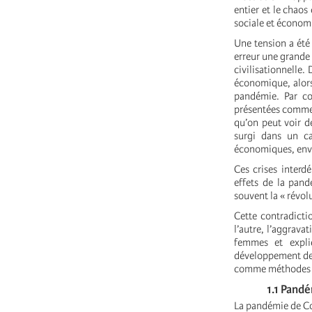
entier et le chaos
sociale et économ
Une tension a été 
erreur une grande 
civilisationnelle.
économique, alors 
pandémie. Par co
présentées comme d
qu’on peut voir d
surgi dans un ca
économiques, envi
Ces crises interd
effets de la pand
souvent la « révolu
Cette contradicti
l’autre, l’aggrava
femmes et expli
développement de 
comme méthodes d'
1.1 Pandémi
La pandémie de Cov