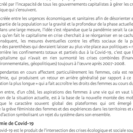
 créé par l'incapacité de tous les gouvernements capitalistes à gérer les cr
ique qui s'ensuivent.
créée entre les urgences économiques et sanitaires afin de désorienter e
partie de la population sur la gravité et la profondeur de la phase actuelle
 Dans une large mesure, l'idée s'est répandue que la pandémie serait la ca
qu'en fait le capitalisme en crise cherchait à se réorganiser en se cacha
nséquent, les mesures éventuelles contre les effets sociaux de la 
es parenthèses qui devraient laisser au plus vite place aux politiques « 
errière les confinements totaux et partiels dus à la Covid-19, c’est que
pitalisme qui n’avait en rien surmonté les crises combinées (financ
ronnementales, géopolitiques) toujours à l’œuvre après 2007-2008.
épendantes en cours affectent particulièrement les femmes, cela est re
émie, qui produisent un retour en arrière généralisé par rapport à ce
tion la plus longue » qui a fait accroître les droits des femmes au cours du
on entre, d’un côté, les aspirations des femmes à une vie qui en vaut l
tion de la situation actuelle, est à la base de la nouvelle montée des mob
que le caractère souvent global des plateformes qui ont émergé 
la grève féministe des femmes et des expériences dans les territoires 
action symbolisant un rejet du système dans son ensemble.
e de Covid-19
id-19 est le produit de l'intersection des crises écologique et sociale sou