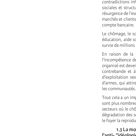
contradictions in
sociales et struct
résurgence de l'e
marchés et clients
compte bancaire.
Le chômage, le so
éducation, aide so
survie de millions
En raison de la 
l'incompétence de
organisé est deven
contrebande et à
d'exploitation se
d'armes, qui attir
les communautés.
Tout cela a un imp
sont plus nombreu
secteurs où le ch
dégradation des s
le foyer
la reprodu
1.3 La montée 
l'anti- “idéolog