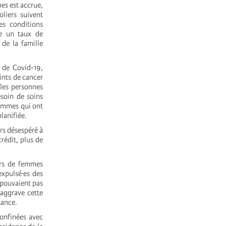
es est accrue,
oliers suivent
es conditions
ne un taux de
de la famille
s de Covid-19,
ints de cancer
 les personnes
soin de soins
femmes qui ont
lanifiée.
rs désespéré à
rédit, plus de
ers de femmes
xpulsé·es des
e pouvaient pas
aggrave cette
tance.
onfinées avec