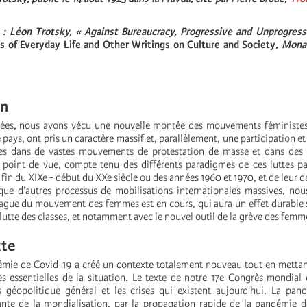
s : Léon Trotsky, « Against Bureaucracy, Progressive and Unprogress
s of Everyday Life and Other Writings on Culture and Society
, Mona
on
nées, nous avons vécu une nouvelle montée des mouvements féministes
pays, ont pris un caractère massif et, parallèlement, une participation et
s dans de vastes mouvements de protestation de masse et dans des
 point de vue, compte tenu des différents paradigmes de ces luttes p
 fin du XIXe - début du XXe siècle ou des années 1960 et 1970, et de leur
e d’autres processus de mobilisations internationales massives, nou
ague du mouvement des femmes est en cours, qui aura un effet durable 
 lutte des classes, et notamment avec le nouvel outil de la grève des femm
xte
mie de Covid-19 a créé un contexte totalement nouveau tout en mettan
ues essentielles de la situation. Le texte de notre 17e Congrès mondial
 géopolitique général et les crises qui existent aujourd'hui. La pan
pante de la mondialisation, par la propagation rapide de la pandémie