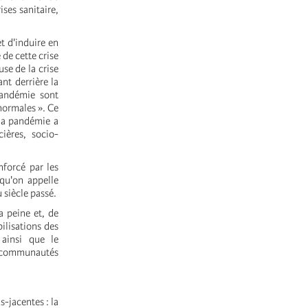
ises sanitaire,
t d'induire en
 de cette crise
use de la crise
nt derrière la
pandémie sont
normales ». Ce
 la pandémie a
ières, socio-
nforcé par les
 qu'on appelle
 siècle passé.
a peine et, de
ilisations des
ainsi que le
et communautés
s-jacentes : la