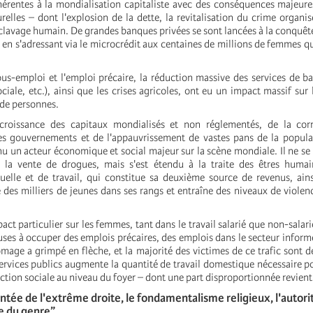
hérentes à la mondialisation capitaliste avec des conséquences majeures
urelles – dont l'explosion de la dette, la revitalisation du crime organi
sclavage humain. De grandes banques privées se sont lancées à la conquê
 en s'adressant via le microcrédit aux centaines de millions de femmes qu
us-emploi et l'emploi précaire, la réduction massive des services de b
ciale, etc.), ainsi que les crises agricoles, ont eu un impact massif sur 
 de personnes.
croissance des capitaux mondialisés et non réglementés, de la cor
s gouvernements et de l'appauvrissement de vastes pans de la populat
u un acteur économique et social majeur sur la scène mondiale. Il ne se l
 la vente de drogues, mais s'est étendu à la traite des êtres humai
xuelle et de travail, qui constitue sa deuxième source de revenus, ains
e des milliers de jeunes dans ses rangs et entraîne des niveaux de violen
act particulier sur les femmes, tant dans le travail salarié que non-salar
ses à occuper des emplois précaires, des emplois dans le secteur inform
ômage a grimpé en flèche, et la majorité des victimes de ce trafic sont 
ervices publics augmente la quantité de travail domestique nécessaire 
ction sociale au niveau du foyer
– dont une part disproportionnée revien
de l'extrême droite, le fondamentalisme religieux, l'autori
ie du genre”