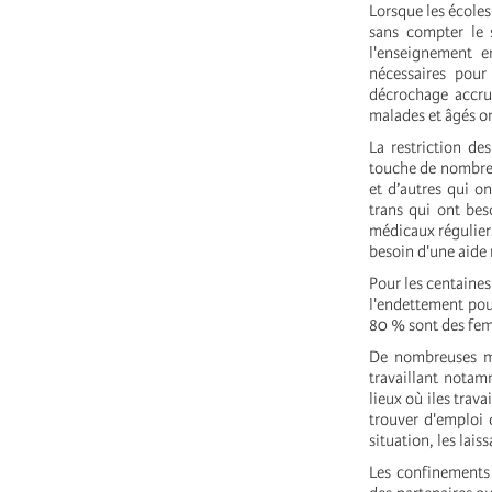
Lorsque les écoles
sans compter le s
l'enseignement e
nécessaires pour 
décrochage accru
malades et âgés o
La restriction de
touche de nombreus
et d’autres qui o
trans qui ont be
médicaux réguliers
besoin d'une aide
Pour les centaines
l'endettement pour
80 % sont des femm
De nombreuses mi
travaillant notam
lieux où iles trav
trouver d'emploi 
situation, les la
Les confinements