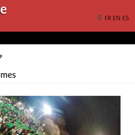
le
mmes