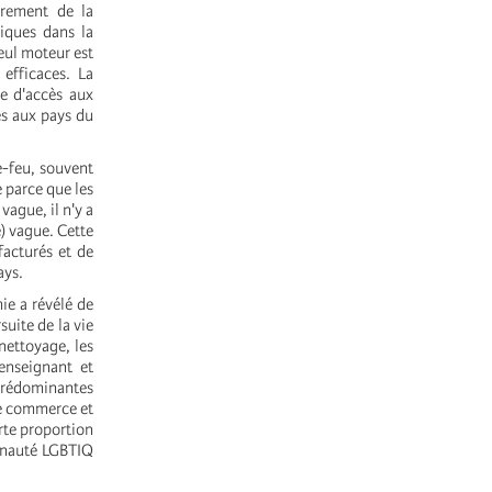
drement de la
tiques dans la
eul moteur est
 efficaces. La
e d'accès aux
és aux pays du
e-feu, souvent
 parce que les
vague, il n'y a
) vague. Cette
facturés et de
ays.
ie a révélé de
suite de la vie
 nettoyage, les
 enseignant et
 prédominantes
 le commerce et
rte proportion
unauté LGBTIQ