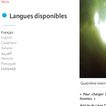
More
Langues disponibles
Français
English
Castellano
Italiano
العربية
Deutsch
Português
ελληνικά
Quatrième intern
« Pour changer l
femmes. »
Article de Léon Tr