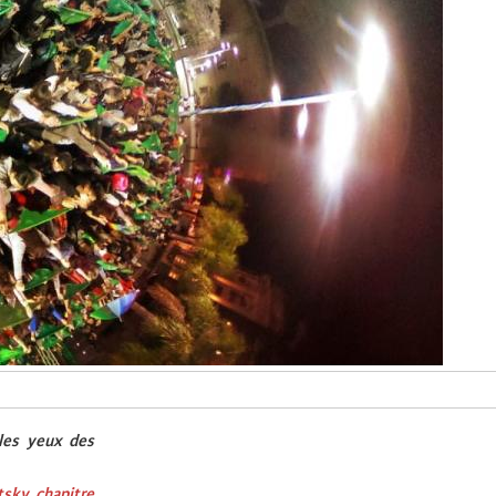
 les yeux des
tsky, chapitre