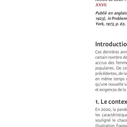
XXVII
.
Publié en anglai
1923), in
Problem
York, 1973, p. 65.
Introducti
Ces dernières an
certain nombre de 
accrus des femme
populaires. De ce
précédentes, de la
en même temps qu
qu'une nouvelle v
et exigences de la
1. Le conte
En 2020, la pandé
les caractéristiq
souligné le chaos
illustration frap