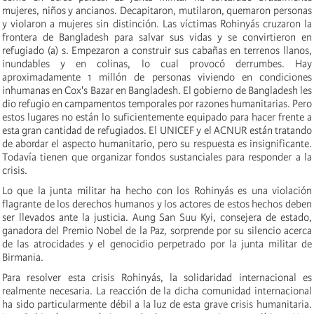
mujeres, niños y ancianos. Decapitaron, mutilaron, quemaron personas
y violaron a mujeres sin distinción. Las víctimas Rohinyás cruzaron la
frontera de Bangladesh para salvar sus vidas y se convirtieron en
refugiado (a) s. Empezaron a construir sus cabañas en terrenos llanos,
inundables y en colinas, lo cual provocó derrumbes. Hay
aproximadamente 1 millón de personas viviendo en condiciones
inhumanas en Cox's Bazar en Bangladesh. El gobierno de Bangladesh les
dio refugio en campamentos temporales por razones humanitarias. Pero
estos lugares no están lo suficientemente equipado para hacer frente a
esta gran cantidad de refugiados. El UNICEF y el ACNUR están tratando
de abordar el aspecto humanitario, pero su respuesta es insignificante.
Todavía tienen que organizar fondos sustanciales para responder a la
crisis.
Lo que la junta militar ha hecho con los Rohinyás es una violación
flagrante de los derechos humanos y los actores de estos hechos deben
ser llevados ante la justicia. Aung San Suu Kyi, consejera de estado,
ganadora del Premio Nobel de la Paz, sorprende por su silencio acerca
de las atrocidades y el genocidio perpetrado por la junta militar de
Birmania.
Para resolver esta crisis Rohinyás, la solidaridad internacional es
realmente necesaria. La reacción de la dicha comunidad internacional
ha sido particularmente débil a la luz de esta grave crisis humanitaria.