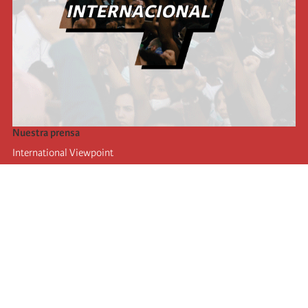
Nuestra prensa
International Viewpoint
Punto de vista internacional
Inprecor
Facebook
Twitter
La Internacional
Último Congreso de la Internacional
De
claraciones del Buró Ejecutivo
Instituto de formación (IIRE)