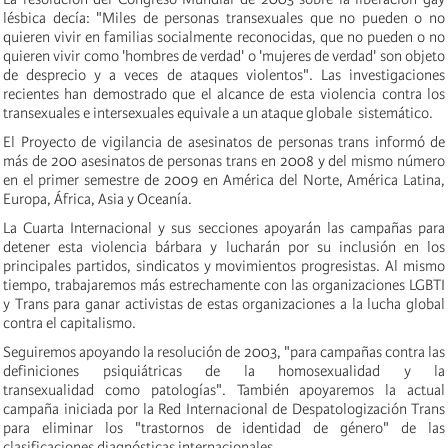
lésbica decía: "Miles de personas transexuales que no pueden o no
quieren vivir en familias socialmente reconocidas, que no pueden o no
quieren vivir como 'hombres de verdad' o 'mujeres de verdad' son objeto
de desprecio y a veces de ataques violentos". Las investigaciones
recientes han demostrado que el alcance de esta violencia contra los
transexuales e intersexuales equivale a un ataque globale sistemático.
El Proyecto de vigilancia de asesinatos de personas trans informó de
más de 200 asesinatos de personas trans en 2008 y del mismo número
en el primer semestre de 2009 en América del Norte, América Latina,
Europa, África, Asia y Oceanía.
La Cuarta Internacional y sus secciones apoyarán las campañas para
detener esta violencia bárbara y lucharán por su inclusión en los
principales partidos, sindicatos y movimientos progresistas. Al mismo
tiempo, trabajaremos más estrechamente con las organizaciones LGBTI
y Trans para ganar activistas de estas organizaciones a la lucha global
contra el capitalismo.
Seguiremos apoyando la resolución de 2003, "para campañas contra las
definiciones psiquiátricas de la homosexualidad y la
transexualidad como patologías". También apoyaremos la actual
campaña iniciada por la Red Internacional de Despatologización Trans
para eliminar los "trastornos de identidad de género" de las
clasificaciones diagnósticas internacionales.