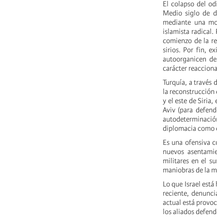
El colapso del o
Medio siglo de d
mediante una mov
islamista radical.
comienzo de la re
sirios. Por fin, 
autoorganicen de
carácter reacciona
Turquía, a través 
la reconstrucción 
y el este de Siria
Aviv (para defend
autodeterminación
diplomacia como c
Es una ofensiva c
nuevos asentamie
militares en el s
maniobras de la m
Lo que Israel está
reciente, denunci
actual está provoc
los aliados defend