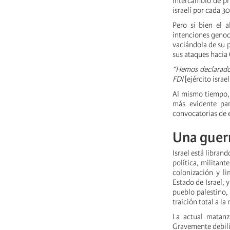
intercambio de pri
israelí por cada 30
Pero si bien el 
intenciones genoc
vaciándola de su p
sus ataques hacia C
“Hemos declarado 
FDI
[ejército israel
Al mismo tiempo, 
más evidente par
convocatorias de 
Una guerr
Israel está libran
política, militant
colonización y li
Estado de Israel, 
pueblo palestino,
traición total a l
La actual matanz
Gravemente debilit