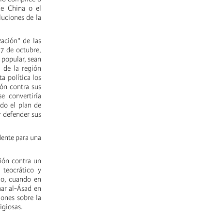
 de China o el
luciones de la
ación" de las
 7 de octubre,
 popular, sean
 de la región
a política los
ión contra sus
e convertiría
do el plan de
r defender sus
dente para una
lión contra un
 teocrático y
no, cuando en
har al-Ásad en
iones sobre la
igiosas.