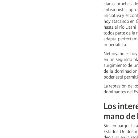
claras pruebas d
antisionista, apr
iniciativa y el co
hoy atacando en Ci
hasta el río Litani
todos parte de la 
adapta perfectame
imperialista.
Netanyahu es hoy 
en un segundo pla
surgimiento de un
de la dominación 
poder está permit
La represión de lo
dominantes del Est
Los inter
mano de l
Sin embargo, Isra
Estados Unidos in
decisivo en la rea