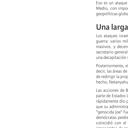
Eso es un ataque 
Medio, con impor
geopolíticas globa
Una larg
Los ataques isra
guerra: varios m
masivos, y decen
secretario general
una decapitación 
Posteriormente, el
decir, las áreas d
de redirigir la pr
hecho, Netanyahu 
Las acciones de B
parte de Estados U
rápidamente dio p
que su administra
"genocida Joe" fue
demócratas perdie
coincidió con el