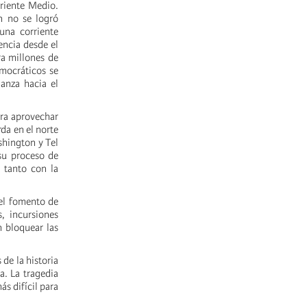
riente Medio.
n no se logró
una corriente
tencia desde el
ra millones de
emocráticos se
anza hacia el
ara aprovechar
da en el norte
shington y Tel
 su proceso de
 tanto con la
 el fomento de
, incursiones
n bloquear las
de la historia
a. La tragedia
s difícil para