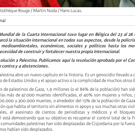
tothèque Rouge / Martin Noda / Hans Lucas.
onal
undial de la Cuarta Internacional tuvo lugar en Bélgica del 23 al 28 
rcó la situación internacional en todos sus aspectos, desde la policris
 medioambientales, económicos, sociales y políticos hasta los mo
necesidad de construir y fortalecer nuestra propia Internacional.
olución a Palestina.
Publicamos aquí la resolución aprobada por el Co
en contra y 4 abstenciones.
alestina abre un nuevo capítulo en la historia. Es un genocidio llevado a 
vo de Estados Unidos y el apoyo activo o la complicidad de muchos otros 
es de palestinos de Gaza, 1,9 millones (o el 86% de la población) han si
las más de 47.000 muertes identificadas, el 40% son mujeres y niños, y
 200.000 y 300.000 muertes, o alrededor del 15% de la población de Gaz
ión que habita el territorio sin alimentos ni apoyo y sus muchas otras vio
nales, el asesinato de cientos de periodistas y médicos y el bloque
l está demostrando que su objetivo es recuperar el control total de la F
 comunidades palestinas han sido desplazadas de Cisjordania por la fuerza,
inos habían sido desplazados.