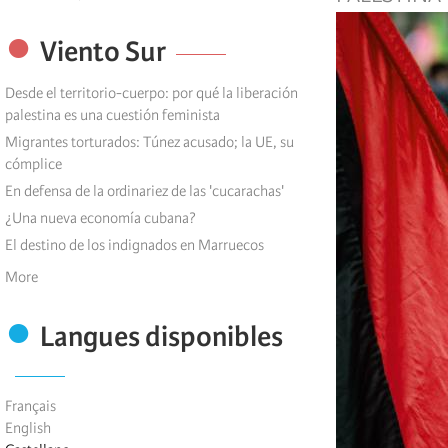
Viento Sur
Desde el territorio-cuerpo: por qué la liberación
palestina es una cuestión feminista
Migrantes torturados: Túnez acusado; la UE, su
cómplice
En defensa de la ordinariez de las 'cucarachas'
¿Una nueva economía cubana?
El destino de los indignados en Marruecos
More
Langues disponibles
Français
English