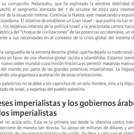
e su corrupción, Netanyahu, que ha explotado la extrema debilidad de
ovechó el sangriento atentado del 7 de octubre de 2023 para intentar
ntrol de la situación interna. Continúa la Nakba; ayer masacrando y expul
sjordania. El objetivo de establecer un Gran Israel - que podría incluir el
 -, los objetivos internos de la política israelí y la precipitada carrera haci
retórica del “choque de civilizaciones” de las potencias occidentales, un 
nte a sus necesidades en el contexto de la crisis global del sistema
la vanguardia de la extrema derecha global, que ha dejado su tradicional
no en favor de una ofensiva global racista e islamófoba. Estamos siend
 nuevo orden mundial cuya misión histórica es permitir matanzas masiva
del mundo por parte de las grandes potencias imperialistas. La llega
iendo una gigantesca aceleración de estas orientaciones.
s palestinos no se debe a los caprichos de un solo hombre, sino a la lógic
ado de Israel, a expensas del pueblo palestino.
eses imperialistas y los gobiernos árab
os imperialistas
el no actúa solo. Esta es la primera vez desde la ofensiva contra Ir
terviene de manera tan directa. Su apoyo de millones de dólares y arm
lización de una masacre histórica de civiles. Se lleva a cabo con el silen