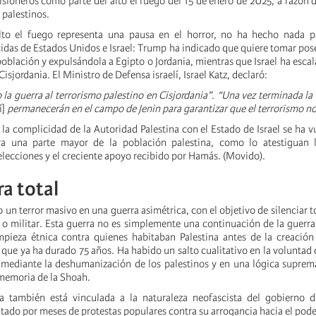
sioneros como parte del alto el fuego del 15 de enero de 2025, a razón d
 palestinos.
alto el fuego representa una pausa en el horror, no ha hecho nada pa
idas de Estados Unidos e Israel: Trump ha indicado que quiere tomar pos
oblación y expulsándola a Egipto o Jordania, mientras que Israel ha
esca
isjordania. El Ministro de Defensa israelí, Israel Katz, declaró:
la guerra al terrorismo palestino en Cisjordania”
.
“Una vez terminada la 
í]
permanecerán en el campo de Jenin para garantizar que el terrorismo no
la complicidad de la Autoridad Palestina con el Estado de Israel se ha v
a una parte mayor de la población palestina, como lo atestiguan l
elecciones y el creciente apoyo recibido por Hamás. (Movido).
a total
do un terror masivo en una guerra asimétrica, con el objetivo de silenciar 
e o militar. Esta guerra no es simplemente una continuación de la guerra
mpieza étnica contra quienes habitaban Palestina antes de la creació
y que ya ha durado 75 años. Ha habido un salto cualitativo en la voluntad 
 mediante la deshumanización de los palestinos y en una lógica suprem
a memoria de la Shoah.
a también está vinculada a la naturaleza neofascista del gobierno 
ado por meses de protestas populares contra su arrogancia hacia el poder 