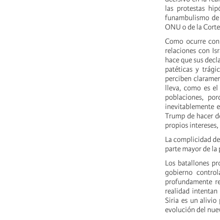
las protestas hip
funambulismo de l
ONU o de la Corte
Como ocurre con 
relaciones con Isr
hace que sus decla
patéticas y trág
perciben clarament
lleva, como es el
poblaciones, por
inevitablemente 
Trump de hacer de
propios intereses,
La complicidad de 
parte mayor de la 
Los batallones pr
gobierno control
profundamente rep
realidad intentan
Siria es un alivi
evolución del nuev