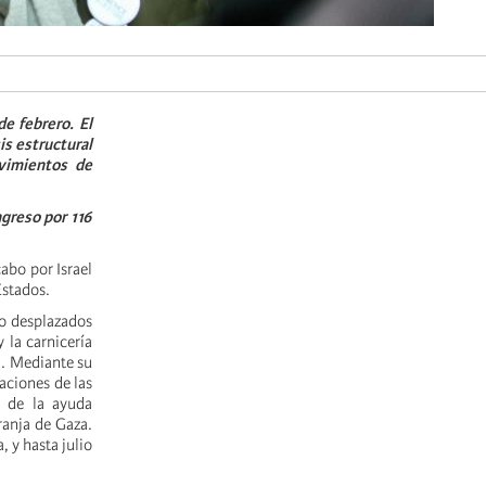
de febrero. El
is estructural
vimientos de
ngreso por 116
cabo por Israel
Estados.
do desplazados
 la carnicería
a. Mediante su
laciones de las
o de la ayuda
ranja de Gaza.
 y hasta julio