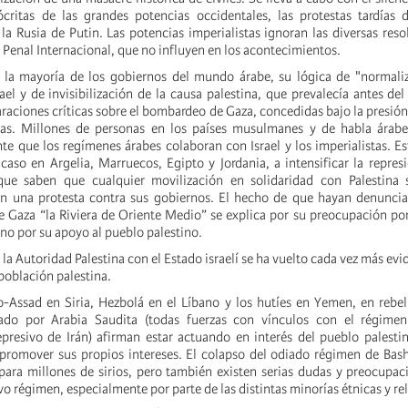
ócritas de las grandes potencias occidentales, las protestas tardías
a Rusia de Putin. Las potencias imperialistas ignoran las diversas reso
 Penal Internacional, que no influyen en los acontecimientos.
la mayoría de los gobiernos del mundo árabe, su lógica de "normaliz
ael y de invisibilización de la causa palestina, que prevalecía antes del
raciones críticas sobre el bombardeo de Gaza, concedidas bajo la presión
icas. Millones de personas en los países musulmanes y de habla árabe
e que los regímenes árabes colaboran con Israel y los imperialistas. Est
 caso en Argelia, Marruecos, Egipto y Jordania, a intensificar la repres
que saben que cualquier movilización en solidaridad con Palestina s
en una protesta contra sus gobiernos. El hecho de que hayan denuncia
 Gaza “la Riviera de Oriente Medio” se explica por su preocupación po
 no por su apoyo al pueblo palestino.
la Autoridad Palestina con el Estado israelí se ha vuelto cada vez más evi
población palestina.
o-Assad en Siria, Hezbolá en el Líbano y los hutíes en Yemen, en rebe
ado por Arabia Saudita (todas fuerzas con vínculos con el régimen
resivo de Irán) afirman estar actuando en interés del pueblo palesti
 promover sus propios intereses. El colapso del odiado régimen de Bas
o para millones de sirios, pero también existen serias dudas y preocupac
o régimen, especialmente por parte de las distintas minorías étnicas y rel