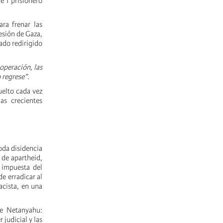
e 1 prisionero
ra frenar las
esión de Gaza,
lado
redirigido
operación, las
 regrese”.
uelto cada vez
as crecientes
toda disidencia
 de apartheid,
n impuesta del
de erradicar al
acista, en una
de Netanyahu:
judicial y las