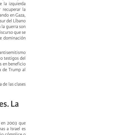
 la izquierda
 recuperar la
sando en Gaza,
 sur del Líbano
a la guerra son
discurso que se
 de dominación
 antisemitismo
o testigos del
s en beneficio
da de Trump al
a de las clases
es. La
ak en 2003 que
as a Israel es
cio cómplice o