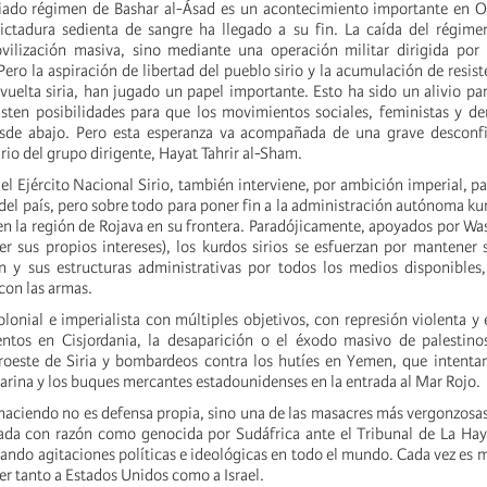
diado régimen de Bashar al-Ásad es un acontecimiento importante en O
ictadura sedienta de sangre ha llegado a su fin. La caída del régime
ilización masiva, sino mediante una operación militar dirigida por 
 Pero la aspiración de libertad del pueblo sirio y la acumulación de resis
vuelta siria, han jugado un papel importante. Esto ha sido un alivio pa
existen posibilidades para que los movimientos sociales, feministas y d
sde abajo. Pero esta esperanza va acompañada de una grave desconfi
rio del grupo dirigente, Hayat Tahrir al-Sham.
del Ejército Nacional Sirio, también interviene, por ambición imperial, p
del país, pero sobre todo para poner fin a la administración autónoma kur
, en la región de Rojava en su frontera. Paradójicamente, apoyados por Wa
er sus propios intereses), los kurdos sirios se esfuerzan por mantener
 y sus estructuras administrativas por todos los medios disponibles,
on las armas.
olonial e imperialista con múltiples objetivos, con represión violenta y
ntos en Cisjordania, la desaparición o el éxodo masivo de palestinos
uroeste de Siria y bombardeos contra los hutíes en Yemen, que intenta
arina y los buques mercantes estadounidenses en la entrada al Mar Rojo.
 haciendo no es defensa propia, sino una de las masacres más vergonzosas 
ada con razón como genocida por Sudáfrica ante el Tribunal de La Hay
ando agitaciones políticas e ideológicas en todo el mundo. Cada vez es má
er tanto a Estados Unidos como a Israel.