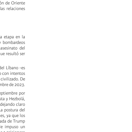
ón de Oriente
as relaciones
a etapa en la
 y bombardeos
asesinato del
ue resultó ser
del Líbano -es
o con intentos
civilizado. De
embre de 2023.
septiembre por
sta y Hezbolá,
 dejando claro
La postura del
es, ya que los
egada de Trump
 le impuso un