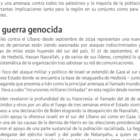
y una amenaza contra todos los palestinos y la mayoría de la poblaci
tantes implicaciones tanto para la región en su conjunto como para l
les.
a guerra genocida
elíes contra el Líbano desde septiembre de 2024 representan una nuev
iles de personas están siendo asesinadas por ataques indiscriminados
as de miles están huyendo del sur del país. El 27 de septiembre, el 
 de Hezbolá, Hassan Nasrallah, y de varios de sus líderes, completó lo q
sistemática de la organización tras sabotear su red de comunicaciones.
 foco del ataque militar y político de Israel se extendió de Gaza al sur 
e ese Estado donde se encuentra la base de retaguardia de Hezbolá – junt
opaganda que presenta a Irán como la principal amenaza al llamado mundo 
lleva a cabo "incursiones militares limitadas" en esta región desde novi
iden revelaron la profundidad de su hipocresía: el llamado del 26 de 
nidos y otros por un alto el fuego de tres semanas entre el Estado sioni
aso a una declaración de Biden elogiando la desaparición de Nasrallah,
ción apoya la ofensiva israelí en el sur del Líbano así como en Gaza. 
 una de las causas de la derrota de Harris en las elecciones presidencial
ron el apoyo de una parte sustancial de la población racializada. La ll
 desgaste del ejército israelí y del poder de Netanyahu, a quien se