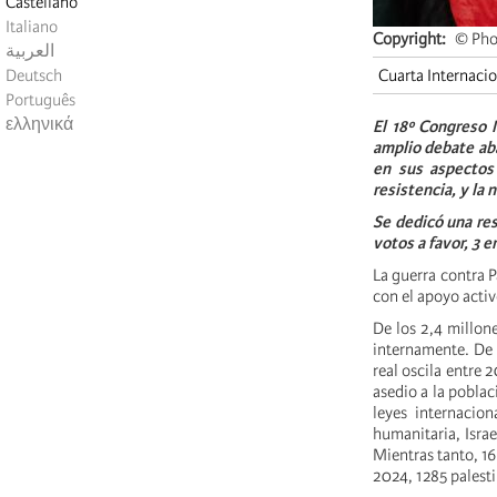
Castellano
Italiano
Copyright
© Pho
العربية
Deutsch
Cuarta Internaci
Português
ελληνικά
El 18º Congreso M
amplio debate aba
en sus aspectos
resistencia, y la 
Se dedicó una res
votos a favor, 3 
La guerra contra P
con el apoyo acti
De los 2,4 millon
internamente. De 
real oscila entre
asedio a la poblac
leyes internacio
humanitaria, Israe
Mientras tanto, 16
2024, 1285 palest