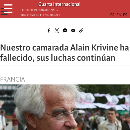
Skip
Cuarta Internacional
☰
to
☰
Fourth International /
Quatrième internationale
main
content
Nuestro camarada Alain Krivine ha
fallecido, sus luchas continúan
FRANCIA