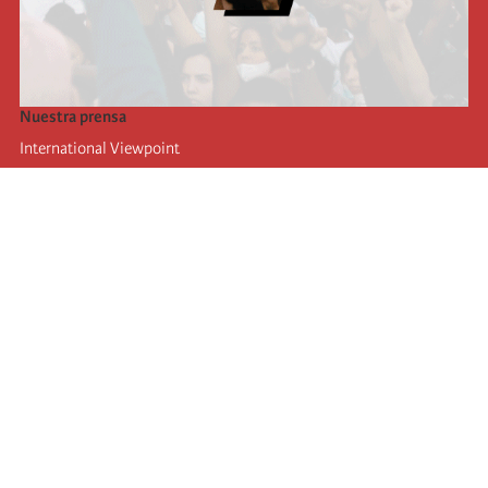
Nuestra prensa
International Viewpoint
Punto de vista internacional
Inprecor
Facebook
Twitter
La Internacional
Último Congreso de la Internacional
De
claraciones del Buró Ejecutivo
Instituto de formación (IIRE)
Campamento internacional
Autores
Videos