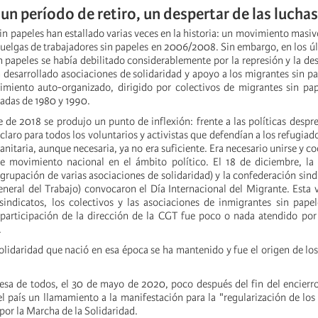
un período de retiro, un despertar de las luchas
sin papeles han estallado varias veces en la historia: un movimiento masiv
huelgas de trabajadores sin papeles en 2006/2008. Sin embargo, en los úl
 papeles se había debilitado considerablemente por la represión y la de
 desarrollado asociaciones de solidaridad y apoyo a los migrantes sin pa
imiento auto-organizado, dirigido por colectivos de migrantes sin pa
cadas de 1980 y 1990.
 de 2018 se produjo un punto de inflexión: frente a las políticas despre
laro para todos los voluntarios y activistas que defendían a los refugiad
nitaria, aunque necesaria, ya no era suficiente. Era necesario unirse y co
te movimiento nacional en el ámbito político. El 18 de diciembre, la
grupación de varias asociaciones de solidaridad) y la confederación sind
neral del Trabajo) convocaron el Día Internacional del Migrante. Esta v
sindicatos, los colectivos y las asociaciones de inmigrantes sin pape
participación de la dirección de la CGT fue poco o nada atendido por
.
olidaridad que nació en esa época se ha mantenido y fue el origen de l
esa de todos, el 30 de mayo de 2020, poco después del fin del encierro
el país un llamamiento a la manifestación para la "regularización de los
por la Marcha de la Solidaridad.