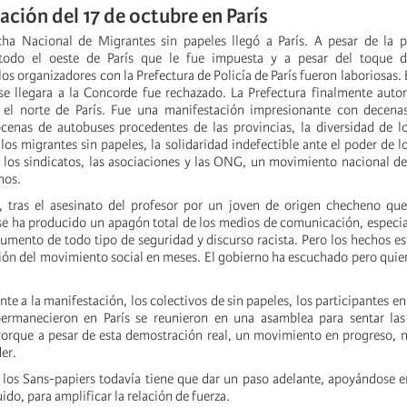
ación del 17 de octubre en París
cha Nacional de Migrantes sin papeles llegó a París. A pesar de la p
 todo el oeste de París que le fue impuesta y a pesar del toque 
os organizadores con la Prefectura de Policía de París fueron laboriosas. 
e llegara a la Concorde fue rechazado. La Prefectura finalmente autor
 el norte de París. Fue una manifestación impresionante con decena
cenas de autobuses procedentes de las provincias, la diversidad de lo
os migrantes sin papeles, la solidaridad indefectible ante el poder de lo
, los sindicatos, las asociaciones y las ONG, un movimiento nacional de
hos.
 tras el asesinato del profesor por un joven de origen checheno que
, se ha producido un apagón total de los medios de comunicación, especi
umento de todo tipo de seguridad y discurso racista. Pero los hechos est
ón del movimiento social en meses. El gobierno ha escuchado pero qui
te a la manifestación, los colectivos de sin papeles, los participantes en
ermanecieron en París se reunieron en una asamblea para sentar las
orque a pesar de esta demostración real, un movimiento en progreso, 
der.
los Sans-papiers todavía tiene que dar un paso adelante, apoyándose e
ido, para amplificar la relación de fuerza.