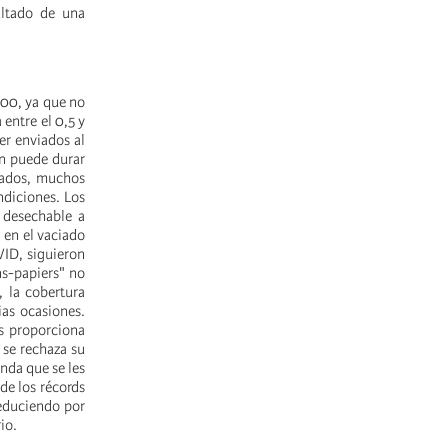
ultado de una
000, ya que no
 entre el 0,5 y
er enviados al
ón puede durar
rados, muchos
ndiciones. Los
 desechable a
, en el vaciado
VID, siguieron
ns-papiers" no
, la cobertura
ias ocasiones.
es proporciona
 se rechaza su
enda que se les
de los récords
reduciendo por
io.