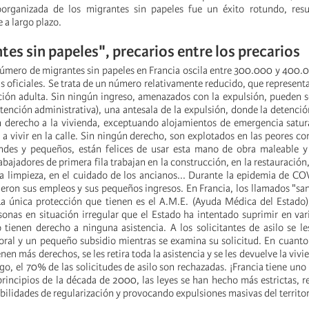
oorganizada de los migrantes sin papeles fue un éxito rotundo, res
 a largo plazo.
tes sin papeles", precarios entre los precarios
número de migrantes sin papeles en Francia oscila entre 300.000 y 400.
as oficiales. Se trata de un número relativamente reducido, que representa
ción adulta. Sin ningún ingreso, amenazados con la expulsión, pueden s
tención administrativa), una antesala de la expulsión, donde la detenci
n derecho a la vivienda, exceptuando alojamientos de emergencia satu
a vivir en la calle. Sin ningún derecho, son explotados en las peores co
ndes y pequeños, están felices de usar esta mano de obra maleable y
abajadores de primera fila trabajan en la construcción, en la restauración
la limpieza, en el cuidado de los ancianos... Durante la epidemia de CO
ieron sus empleos y sus pequeños ingresos. En Francia, los llamados "sa
La única protección que tienen es el A.M.E. (Ayuda Médica del Estado)
rsonas en situación irregular que el Estado ha intentado suprimir en var
 tienen derecho a ninguna asistencia. A los solicitantes de asilo se l
ral y un pequeño subsidio mientras se examina su solicitud. En cuanto
enen más derechos, se les retira toda la asistencia y se les devuelve la vivi
o, el 70% de las solicitudes de asilo son rechazadas. ¡Francia tiene uno 
rincipios de la década de 2000, las leyes se han hecho más estrictas, 
sibilidades de regularización y provocando expulsiones masivas del territor