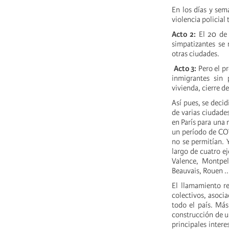
En los días y sem
violencia policial
Acto 2:
El 20 de
simpatizantes se 
otras ciudades.
Acto 3:
Pero el p
inmigrantes sin 
vivienda, cierre d
Así pues, se deci
de varias ciudade
en París para una
un período de COV
no se permitían. 
largo de cuatro ej
Valence, Montpell
Beauvais, Rouen ..
El llamamiento re
colectivos, asoci
todo el país. Más
construcción de u
principales intere