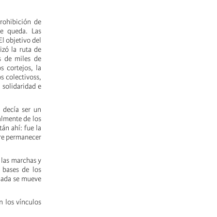
rohibición de
de queda. Las
El objetivo del
izó la ruta de
s de miles de
s cortejos, la
s colectivoss,
 solidaridad e
 decía ser un
almente de los
án ahí: fue la
ere permanecer
 las marchas y
 bases de los
nada se mueve
n los vínculos