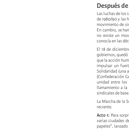
Después de 
Las luchas de los 
de 1980/90 y las 
movimiento de sin
En cambio, se han
no existe un mov
conocía en las dé
El 18 de diciembre
gobiernos, quedó c
que la acción huma
impulsar un fuer
Solidaridad (una a
(Confederación Ge
unidad entre los 
llamamiento a la 
sindicales de base
La Marcha de la S
reciente.
Acto 1:
Para sorpr
varias ciudades d
papeles", lanzado 