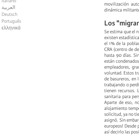
Italiano
movilización aut
العربية
dinámica militante
Deutsch
Português
Los "migran
ελληνικά
Se estima que el 
existen estadístic
el 1% de la pobla
CRA (centro de de
hasta 90 días. Si
están condenados 
empleadores, gra
voluntad. Estos tr
de basureros, en 
trabajando o perd
tienen recursos. 
sanitaria para pe
Aparte de eso, no
alojamiento tempo
solicitud, ya no ti
asignó. Sin embarg
europeos! Desde p
así decirlo las po