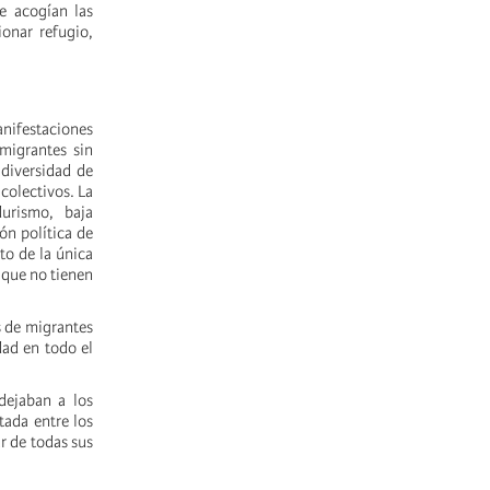
e acogían las
onar refugio,
anifestaciones
migrantes sin
 diversidad de
colectivos. La
durismo, baja
ión política de
to de la única
 que no tienen
s de migrantes
dad en todo el
dejaban a los
tada entre los
r de todas sus