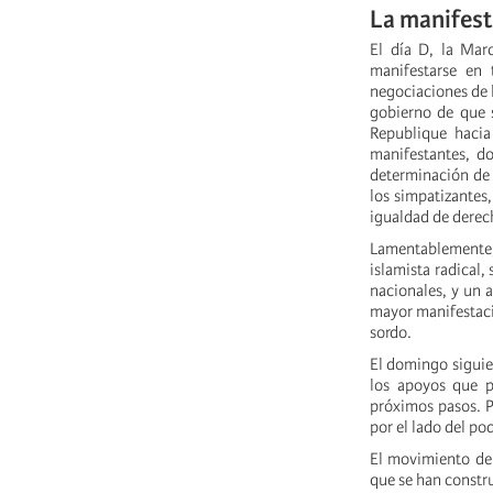
La manifest
El día D, la Mar
manifestarse en
negociaciones de l
gobierno de que s
Republique hacia
manifestantes, do
determinación de l
los simpatizantes
igualdad de derec
Lamentablemente,
islamista radical
nacionales, y un a
mayor manifestaci
sordo.
El domingo siguien
los apoyos que p
próximos pasos. P
por el lado del po
El movimiento de 
que se han constru