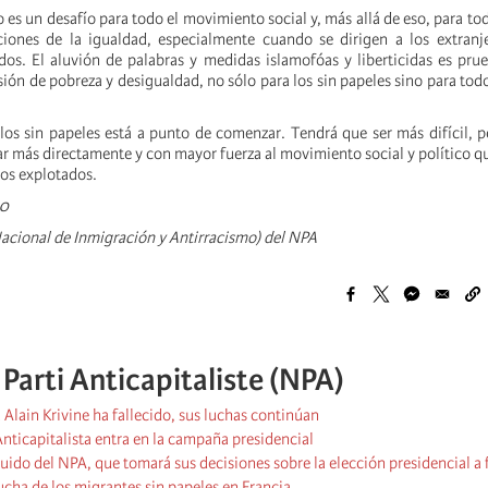
o es un desafío para todo el movimiento social y, más allá de eso, para to
ciones de la igualdad, especialmente cuando se dirigen a los extranje
os. El aluvión de palabras y medidas islamofóas y liberticidas es prue
sión de pobreza y desigualdad, no sólo para los sin papeles sino para todo
 los sin papeles está a punto de comenzar. Tendrá que ser más difícil, 
r más directamente y con mayor fuerza al movimiento social y político qu
os explotados.
20
cional de Inmigración y Antirracismo) del NPA
arti Anticapitaliste (NPA)
Alain Krivine ha fallecido, sus luchas continúan
nticapitalista entra en la campaña presidencial
uido del NPA, que tomará sus decisiones sobre la elección presidencial a f
lucha de los migrantes sin papeles en Francia