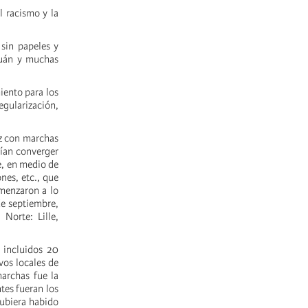
l racismo y la
sin papeles y
 Ruán y muchas
iento para los
gularización,
ez con marchas
bían converger
e, en medio de
nes, etc., que
omenzaron a lo
de septiembre,
Norte: Lille,
 incluidos 20
vos locales de
marchas fue la
tes fueran los
hubiera habido