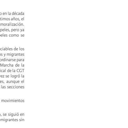
o en la década
timos años, el
smoralización.
peles, pero ya
peles como se
ciables de los
os y migrantes
ordinarse para
 Marcha de la
ical de la CGT
ez se logró la
les, aunque el
 las secciones
os movimientos
, se siguió en
 migrantes sin