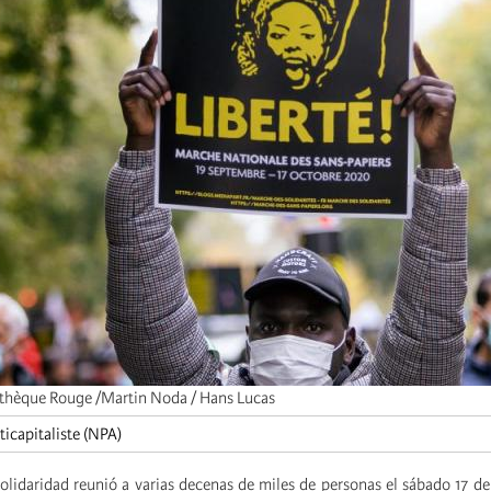
thèque Rouge /Martin Noda / Hans Lucas
icapitaliste (NPA)
olidaridad reunió a varias decenas de miles de personas el sábado 17 de