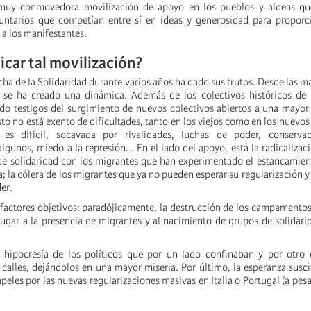
muy conmovedora movilización de apoyo en los pueblos y aldeas qu
untarios que competían entre sí en ideas y generosidad para proporci
 a los manifestantes.
car tal movilización?
cha de la Solidaridad durante varios años ha dado sus frutos. Desde las m
 se ha creado una dinámica. Además de los colectivos históricos de 
do testigos del surgimiento de nuevos colectivos abiertos a una mayor
to no está exento de dificultades, tanto en los viejos como en los nuevos 
 es difícil, socavada por rivalidades, luchas de poder, conserva
algunos, miedo a la represión... En el lado del apoyo, está la radicalizac
de solidaridad con los migrantes que han experimentado el estancamien
; la cólera de los migrantes que ya no pueden esperar su regularización y
er.
factores objetivos: paradójicamente, la destrucción de los campamento
ugar a la presencia de migrantes y al nacimiento de grupos de solidari
hipocresía de los políticos que por un lado confinaban y por otro 
 calles, dejándolos en una mayor miseria. Por último, la esperanza susci
peles por las nuevas regularizaciones masivas en Italia o Portugal (a pesa