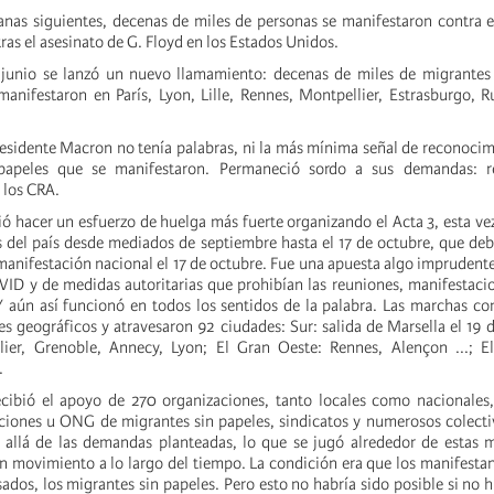
anas siguientes, decenas de miles de personas se manifestaron contra e
 tras el asesinato de G. Floyd en los Estados Unidos.
 junio se lanzó un nuevo llamamiento: decenas de miles de migrantes 
manifestaron en París, Lyon, Lille, Rennes, Montpellier, Estrasburgo,
residente Macron no tenía palabras, ni la más mínima señal de reconocim
papeles que se manifestaron. Permaneció sordo a sus demandas: re
e los CRA.
dió hacer un esfuerzo de huelga más fuerte organizando el Acta 3, esta v
s del país desde mediados de septiembre hasta el 17 de octubre, que de
 manifestación nacional el 17 de octubre. Fue una apuesta algo imprudent
ID y de medidas autoritarias que prohibían las reuniones, manifestacio
Y aún así funcionó en todos los sentidos de la palabra. Las marchas c
es geográficos y atravesaron 92 ciudades: Sur: salida de Marsella el 19 
ier, Grenoble, Annecy, Lyon; El Gran Oeste: Rennes, Alençon ...; El 
.
cibió el apoyo de 270 organizaciones, tanto locales como nacionales,
aciones u ONG de migrantes sin papeles, sindicatos y numerosos colecti
 allá de las demandas planteadas, lo que se jugó alrededor de estas 
n movimiento a lo largo del tiempo. La condición era que los manifestan
sados, los migrantes sin papeles. Pero esto no habría sido posible si no 