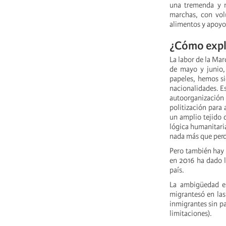
una tremenda y 
marchas, con vol
alimentos y apoyo
¿Cómo expli
La labor de la Mar
de mayo y junio,
papeles, hemos si
nacionalidades. Es
autoorganización
politización para 
un amplio tejido 
lógica humanitaria
nada más que perd
Pero también hay 
en 2016 ha dado l
país.
La ambigüedad e 
migrantesó en las
inmigrantes sin pa
limitaciones).