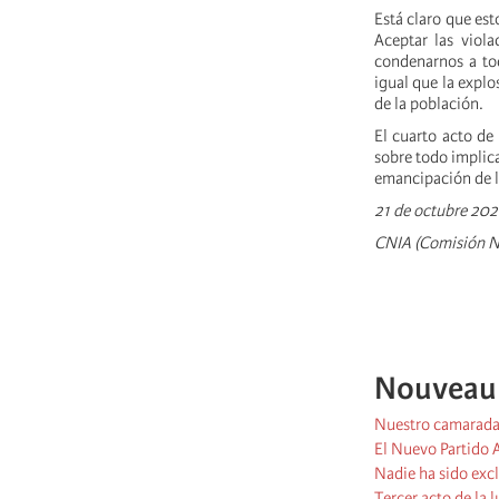
Está claro que est
Aceptar las viola
condenarnos a tod
igual que la explo
de la población.
El cuarto acto de
sobre todo implica
emancipación de l
21 de octubre 20
CNIA (Comisión Na
Nouveau P
Nuestro camarada 
El Nuevo Partido A
Nadie ha sido excl
Tercer acto de la 