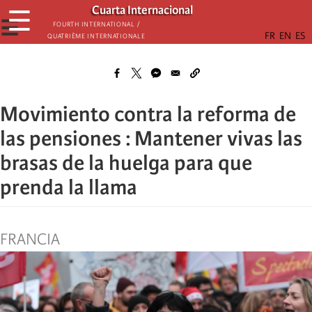
Skip
Cuarta Internacional
☰
to
☰
Fourth International /
Quatrième internationale
main
content
Movimiento contra la reforma de
las pensiones : Mantener vivas las
brasas de la huelga para que
prenda la llama
FRANCIA