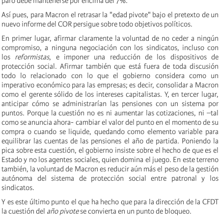
paro debe mantenerse por encima del 7%.
Así pues, para Macron el retrasar la "edad pivote" bajo el pretexto de un
nuevo informe del COR persigue sobre todo objetivos políticos.
En primer lugar, afirmar claramente la voluntad de no ceder a ningún
compromiso, a ninguna negociación con los sindicatos, incluso con
los
reformistas
, e imponer una reducción de los dispositivos de
protección social. Afirmar también que está fuera de toda discusión
todo lo relacionado con lo que el gobierno considera como un
imperativo económico para las empresas; es decir, consolidar a Macron
como el gerente sólido de los intereses capitalistas. Y, en tercer lugar,
anticipar cómo se administrarían las pensiones con un sistema por
puntos. Porque la cuestión no es ni aumentar las cotizaciones, ni –tal
como se anuncia ahora- cambiar el valor del punto en el momento de su
compra o cuando se liquide, quedando como elemento variable para
equilibrar las cuentas de las pensiones el año de partida. Poniendo la
pica sobre esta cuestión, el gobierno insiste sobre el hecho de que es el
Estado y no los agentes sociales, quien domina el juego. En este terreno
también, la voluntad de Macron es reducir aún más el peso de la gestión
autónoma del sistema de protección social entre patronal y los
sindicatos.
Y es este último punto el que ha hecho que para la dirección de la CFDT
la cuestión del
año pivote
se convierta en un punto de bloqueo.