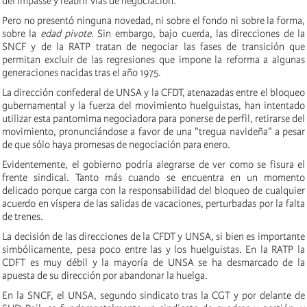
del impasse y reabrir vías de negociación.
Pero no presentó ninguna novedad, ni sobre el fondo ni sobre la forma,
sobre la
edad pivote
. Sin embargo, bajo cuerda, las direcciones de la
SNCF y de la RATP tratan de negociar las fases de transición que
permitan excluir de las regresiones que impone la reforma a algunas
generaciones nacidas tras el año 1975.
La dirección confederal de UNSA y la CFDT, atenazadas entre el bloqueo
gubernamental y la fuerza del movimiento huelguistas, han intentado
utilizar esta pantomima negociadora para ponerse de perfil, retirarse del
movimiento, pronunciándose a favor de una "tregua navideña" a pesar
de que sólo haya promesas de negociación para enero.
Evidentemente, el gobierno podría alegrarse de ver como se fisura el
frente sindical. Tanto más cuando se encuentra en un momento
delicado porque carga con la responsabilidad del bloqueo de cualquier
acuerdo en víspera de las salidas de vacaciones, perturbadas por la falta
de trenes.
La decisión de las direcciones de la CFDT y UNSA, si bien es importante
simbólicamente, pesa poco entre las y los huelguistas. En la RATP la
CDFT es muy débil y la mayoría de UNSA se ha desmarcado de la
apuesta de su dirección por abandonar la huelga.
En la SNCF, el UNSA, segundo sindicato tras la CGT y por delante de