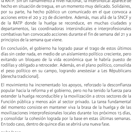
la RATP. Sin un llamamiento a nivel nacional, la intersindical aparece de
hecho en situación de tregua, en un momento muy delicado. Solidaires,
por su parte, ha hecho público un comunicado en el que convoca a
acciones entre el 20 y 23 de diciembre. Además, mas allá de la SNCF y
de la RATP donde la huelga se reconduce, en muchas ciudades y
departamentos, las coordinadoras intersindicales e interprofesionales
combativas han convocado acciones durante el fin de semana del 21 y a
principios de la semana que viene.
En conclusión, el gobierno ha logrado pasar el trago de estos últimos
días sin ceder nada, en medio de un aislamiento político creciente, pero
evitando un bloqueo de la vida económica que le habría puesto de
rodillas y obligado a retroceder. Además, en el plano político, consolida
el peso político en su campo, logrando anestesiar a Les Républicans
[derecha tradicional].
El movimiento ha incrementado los apoyos, reforzado la desconfianza
popular hacia la reforma y el gobierno, pero no ha tenido la fuerza para
extender la huelga reconducible y la movilización a otros sectores de la
Función pública y menos aún al sector privado. La tarea fundamental
del momento consiste en mantener viva la brasa de la huelga y de las
movilizaciones interprofesionales locales durante los próximos 15 días,
y consolidar la cohesión lograda por la base en estas últimas semanas.
En todo caso, dentro de quince días se abrirá una nueva fase.