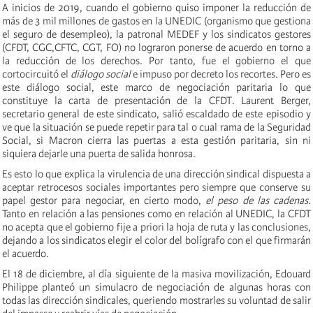
A inicios de 2019, cuando el gobierno quiso imponer la reducción de
más de 3 mil millones de gastos en la UNEDIC (organismo que gestiona
el seguro de desempleo), la patronal MEDEF y los sindicatos gestores
(CFDT, CGC,CFTC, CGT, FO) no lograron ponerse de acuerdo en torno a
la reducción de los derechos. Por tanto, fue el gobierno el que
cortocircuitó el
diálogo social
e impuso por decreto los recortes. Pero es
este diálogo social, este marco de negociación paritaria lo que
constituye la carta de presentación de la CFDT. Laurent Berger,
secretario general de este sindicato, salió escaldado de este episodio y
ve que la situación se puede repetir para tal o cual rama de la Seguridad
Social, si Macron cierra las puertas a esta gestión paritaria, sin ni
siquiera dejarle una puerta de salida honrosa.
Es esto lo que explica la virulencia de una dirección sindical dispuesta a
aceptar retrocesos sociales importantes pero siempre que conserve su
papel gestor para negociar, en cierto modo,
el peso de las cadenas
.
Tanto en relación a las pensiones como en relación al UNEDIC, la CFDT
no acepta que el gobierno fije a priori la hoja de ruta y las conclusiones,
dejando a los sindicatos elegir el color del bolígrafo con el que firmarán
el acuerdo.
El 18 de diciembre, al día siguiente de la masiva movilización, Edouard
Philippe planteó un simulacro de negociación de algunas horas con
todas las dirección sindicales, queriendo mostrarles su voluntad de salir