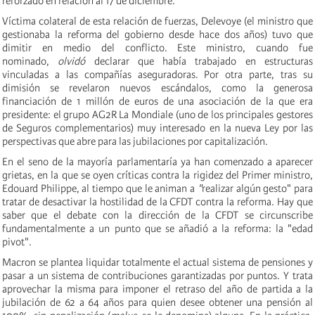
reforzado en relación al 17 de diciembre.
Víctima colateral de esta relación de fuerzas, Delevoye (el ministro que
gestionaba la reforma del gobierno desde hace dos años) tuvo que
dimitir en medio del conflicto. Este ministro, cuando fue
nominado,
olvidó
declarar que había trabajado en estructuras
vinculadas a las compañías aseguradoras. Por otra parte, tras su
dimisión se revelaron nuevos escándalos, como la generosa
financiación de 1 millón de euros de una asociación de la que era
presidente: el grupo AG2R La Mondiale (uno de los principales gestores
de Seguros complementarios) muy interesado en la nueva Ley por las
perspectivas que abre para las jubilaciones por capitalización.
En el seno de la mayoría parlamentaría ya han comenzado a aparecer
grietas, en la que se oyen críticas contra la rigidez del Primer ministro,
Edouard Philippe, al tiempo que le animan a
"
realizar algún gesto" para
tratar de desactivar la hostilidad de la CFDT contra la reforma. Hay que
saber que el debate con la dirección de la CFDT se circunscribe
fundamentalmente a un punto que se añadió a la reforma: la "edad
pivot".
Macron se plantea liquidar totalmente el actual sistema de pensiones y
pasar a un sistema de contribuciones garantizadas por puntos. Y trata
aprovechar la misma para imponer el retraso del año de partida a la
jubilación de 62 a 64 años para quien desee obtener una pensión al