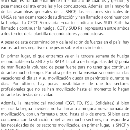
SUD Rail, es fundamentalmente un sindicato de cuadros y gestión, y
pesa menos del 8% entre las y los conductores. Además, en la mayoría
de las asambleas generales de la SNCF, las secciones sindicales de
UNSA se han desmarcado de su dirección y han llamado a continuar con
la huelga. La CFDT Ferroviaria –cuarto sindicato tras SUD Rail- ha
llamado a continuar la huelga. CGT y SUD Rai representan entre ambos
a dos tercios de la plantilla de conductores y conductoras.
A pesar de esta determinación y de la relación de fuerzas en el país, hay
varios factores negativos que pesan sobre el movimiento.
En primer lugar, el que entremos ya en la tercera semana de huelga
reconducible en la SNCF y la RATP. La cifra de huelguistas del 17 ponía
de manifiesto la voluntad de pesar fuerte para no tener que continuar
durante mucho tiempo. Por otra parte, en la enseñanza comienzan las
vacaciones el día 21 y su movilización queda en paréntesis durante 15
días. Por último, hay pocas posibilidades de que los sectores
profesionales que no se han movilizado hasta el momento lo hagan
durante las fiestas de navidad.
Además, la intersindical nacional (CGT, FO, FSU, Solidaires) si bien
rechaza la tregua navideña no ha llamado a ninguna nueva jornada de
movilización, con un formato u otro, hasta el 9 de enero. Si bien esto
concuerda con la situación objetiva en mucho sectores, no responde a
las necesidades de los sectores movilizados, en primer lugar, la SNCF y