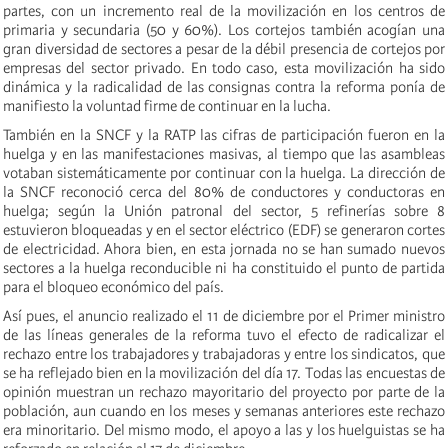
partes, con un incremento real de la movilización en los centros de
primaria y secundaria (50 y 60%). Los cortejos también acogían una
gran diversidad de sectores a pesar de la débil presencia de cortejos por
empresas del sector privado. En todo caso, esta movilización ha sido
dinámica y la radicalidad de las consignas contra la reforma ponía de
manifiesto la voluntad firme de continuar en la lucha.
También en la SNCF y la RATP las cifras de participación fueron en la
huelga y en las manifestaciones masivas, al tiempo que las asambleas
votaban sistemáticamente por continuar con la huelga. La dirección de
la SNCF reconoció cerca del 80% de conductores y conductoras en
huelga; según la Unión patronal del sector, 5 refinerías sobre 8
estuvieron bloqueadas y en el sector eléctrico (EDF) se generaron cortes
de electricidad. Ahora bien, en esta jornada no se han sumado nuevos
sectores a la huelga reconducible ni ha constituido el punto de partida
para el bloqueo económico del país.
Así pues, el anuncio realizado el 11 de diciembre por el Primer ministro
de las líneas generales de la reforma tuvo el efecto de radicalizar el
rechazo entre los trabajadores y trabajadoras y entre los sindicatos, que
se ha reflejado bien en la movilización del día 17. Todas las encuestas de
opinión muestran un rechazo mayoritario del proyecto por parte de la
población, aun cuando en los meses y semanas anteriores este rechazo
era minoritario. Del mismo modo, el apoyo a las y los huelguistas se ha