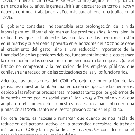
100%, sin penalización (
malus
, se le denomina) alguna. En la práctica,
partiendo a los 62 años, la gente sufriría un descuento en torno al 10% y
debería continuar trabajando 2 años más para obtener una jubilación al
100%..
El gobierno considera indispensable esta prolongación de la vida
laboral para equilibrar el régimen en los próximos años. Ahora bien, la
realidad es que actualmente las cuentas de las pensiones están
equilibradas y que el déficit previsto en el horizonte del 2027 no se debe
al crecimiento del gasto, sino a una reducción importante de la
financiación de las pensiones debido, fundamentalmente, a dos causas:
la exoneración de las cotizaciones que benefician a las empresas (que el
Estado no compensa) y la reducción de los empleos públicos que
conllevan una reducción de las cotizaciones de las y los funcionarios.
Además, las previsiones del COR (Consejo de orientación de las
pensiones) muestran también una reducción del gasto de las pensiones
debido a las reformas precedentes impuestas tanto por los gobiernos de
la derecha como por los socialistas (Fillon 2003 y Touraine 2014) que
ampliaron el número de trimestres necesarios para obtener una
jubilación al 100% , tanto en el sector privado como en el público.
Por otra parte, es necesario remarcar que cuando se nos habla de
reducción del personal activo, de la pretendida necesidad de trabajar
más años, el COR y la mayoría de las y los
expertos
consideran que el