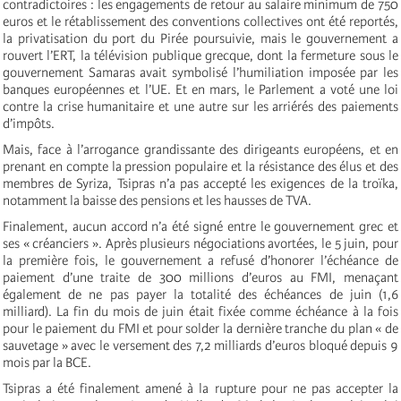
contradictoires : les engagements de retour au salaire minimum de 750
euros et le rétablissement des conventions collectives ont été reportés,
la privatisation du port du Pirée poursuivie, mais le gouvernement a
rouvert l’ERT, la télévision publique grecque, dont la fermeture sous le
gouvernement Samaras avait symbolisé l’humiliation imposée par les
banques européennes et l’UE. Et en mars, le Parlement a voté une loi
contre la crise humanitaire et une autre sur les arriérés des paiements
d’impôts.
Mais, face à l’arrogance grandissante des dirigeants européens, et en
prenant en compte la pression populaire et la résistance des élus et des
membres de Syriza, Tsipras n’a pas accepté les exigences de la troïka,
notamment la baisse des pensions et les hausses de TVA.
Finalement, aucun accord n’a été signé entre le gouvernement grec et
ses « créanciers ». Après plusieurs négociations avortées, le 5 juin, pour
la première fois, le gouvernement a refusé d’honorer l’échéance de
paiement d’une traite de 300 millions d’euros au FMI, menaçant
également de ne pas payer la totalité des échéances de juin (1,6
milliard). La fin du mois de juin était fixée comme échéance à la fois
pour le paiement du FMI et pour solder la dernière tranche du plan « de
sauvetage » avec le versement des 7,2 milliards d’euros bloqué depuis 9
mois par la BCE.
Tsipras a été finalement amené à la rupture pour ne pas accepter la