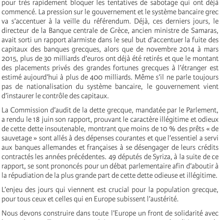
pour très rapidement bloquer les tentatives de sabotage qui ont déjà
commencé. La pression sur le gouvernement et le système bancaire grec
va s’accentuer à la veille du référendum. Déjà, ces derniers jours, le
directeur de la Banque centrale de Grèce, ancien ministre de Samaras,
avait sorti un rapport alarmiste dans le seul but d’accentuer la fuite des
capitaux des banques grecques, alors que de novembre 2014 à mars
2015, plus de 30 milliards d’euros ont déjà été retirés et que le montant
des placements privés des grandes fortunes grecques à l’étranger est
estimé aujourd’hui à plus de 400 milliards. Même s’il ne parle toujours
pas de nationalisation du système bancaire, le gouvernement vient
d’instaurer le contrôle des capitaux.
La Commission d’audit de la dette grecque, mandatée par le Parlement,
a rendu le 18 juin son rapport, prouvant le caractère illégitime et odieux
de cette dette insoutenable, montrant que moins de 10 % des prêts « de
sauvetage » sont allés à des dépenses courantes et que l’essentiel a servi
aux banques allemandes et françaises à se désengager de leurs crédits
contractés les années précédentes. 49 députés de Syriza, à la suite de ce
rapport, se sont prononcés pour un débat parlementaire afin d’aboutir à
la répudiation de la plus grande part de cette dette odieuse et illégitime.
L’enjeu des jours qui viennent est crucial pour la population grecque,
pour tous ceux et celles qui en Europe subissent l’austérité.
Nous devons construire dans toute l’Europe un front de solidarité avec