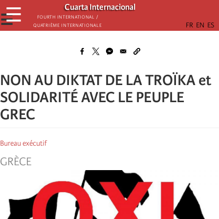
Skip
Cuarta Internacional
☰
to
☰
Fourth International /
Quatrième internationale
main
content
NON AU DIKTAT DE LA TROÏKA et
SOLIDARITÉ AVEC LE PEUPLE
GREC
Bureau exécutif
GRÈCE