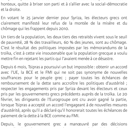
honteux, quitte à briser son parti et à s’allier avec la social-démocratie
et la droite.
En votant le 25 janvier dernier pour Syriza, les électeurs grecs ont
clairement manifesté leur refus de la montée de la misère et du
chômage qui les frappent depuis 2010.
Un tiers de la population, les deux tiers des retraités vivent sous le seuil
de pauvreté, 28 % des travailleurs, 60 % des jeunes, sont au chômage.
C’est le résultat des politiques imposées par les mémorandums de la
troïka, c’est à cette vie insoutenable que la population grecque a voulu
mettre fin en rejetant les partis qui l’avaient menée à ce désastre.
Depuis 6 mois, Tsipras a poursuivi un but impossible : obtenir un accord
avec l’UE, la BCE et le FMI qui ne soit pas synonyme de nouvelles
souffrances pour le peuple grec ; payer toutes les échéances de
remboursement de la dette sans accroître les politiques d’austérité ;
respecter les engagements pris par Syriza devant les électeurs et ceux
pris par les gouvernements grecs précédents auprès de la troïka. Le 20
février, les dirigeants de l’Eurogroupe ont cru avoir gagné la partie,
lorsque Tsipras a accepté un accord l’engageant à de nouvelles mesures
d’austérité, après qu’il a déclaré qu’il honorerait toutes les échéances de
paiement de la dette à la BCE comme au FMI.
Depuis, le gouvernement grec a manœuvré par des décisions