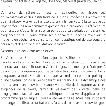
capitulation totale que Lagarde, Hollande, Merkel et Junker voulaient lui
imposer.
L’annonce du référendum est un camouflet au visage des
gouvernements et des institutions de l’Union européenne. En novembre
2011, Sarkozy, Merkel et Barroso avaient mis leur veto à la tentative de
Papandréou, le Premier ministre grec d’alors, d’organiser un référendum
pour essayer d’obtenir un soutien politique à sa capitulation devant les
exigences de l’UE. Aujourd’hui, les dirigeants européens n’ont aucun
moyen d’empêcher une consultation démocratique qui doit se conclure
par un rejet des nouveaux diktats de la troïka.
Désormais un deuxième acte s’ouvre.
En Grèce et en Europe, les forces politiques libérales de droite et de
gauche vont conjuguer leur force pour que ce référendum n’ouvre pas
un nouveau cours politique en Grèce. Le gouvernement grec était prêt à
de nombreux compromis pour ne pas aboutir au défaut de paiement et à
la rupture. La troïka voulait surtout que l’accord prenne le sens politique
d’une capitulation de la Grèce devant ses créanciers. La dynamique des
jours à venir peut ouvrir une autre voie, celle de la rupture avec les
exigences de la troïka, l’arrêt du paiement de la dette, celle de
l’engagement radical dans une politique alternative, d’application du
programme grâce auquel Syriza a été majoritaire. Mais cela imposera
une large mobilisation unitaire des forces du mouvement ouvrier grec