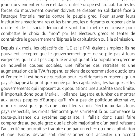
jours qui viennent en Grèce et dans toute l’Europe est crucial. Toutes les
forces du mouvement ouvrier doivent se dresser en solidarité face à
l’attaque frontale menée contre le peuple grec. Pour sauver leurs
institutions réactionnaires et les banques, les dirigeants européens de la
droite et de la social-démocratie vont tout mettre en œuvre pour
combattre le choix du "non" par les électeurs grecs et tenter de
contraindre le gouvernement Tsipras à la capitulation ou à la démission.
Depuis six mois, les objectifs de l’UE et le FMI étaient simples : ils ne
pouvaient accepter que le gouvernement grec ne se plie pas à leurs
exigences, qu’il n’ait pas capitulé en appliquant à la population grecque
de nouvelles coupes sociales, une réforme des retraites et une
augmentation de la TVA frappant les biens de consommation quotidiens
et l’énergie. Il est hors de question pour les dirigeants européens qu’un
pays échappe à la politique menée par les capitalistes, les banques et les
gouvernements qui imposent aux populations une austérité sans limite.
Il importait donc pour Merkel, Hollande, Lagarde et Junker de montrer
aux autres peuples d’Europe qu’il n’y a pas de politique alternative,
montrer aussi que, quels que soient leurs choix électoraux dans leurs
pays respectifs, les droits démocratiques s’arrêtent là où commence la
toute-puissance du système capitaliste. Il fallait donc aussi faire
comprendre au peuple grec que le choix majoritaire d’un parti refusant
l’austérité ne pourrait se traduire que par un échec ou une capitulation
et que Tsipras devrait soit démissionner soit accepter un accord