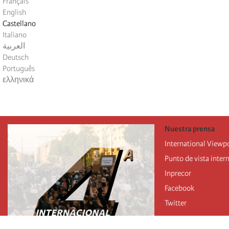
Français
English
Castellano
Italiano
العربية
Deutsch
Português
ελληνικά
Nuestra prensa
International Viewp
Punto de vista inter
Inprecor
Facebook
Twitter