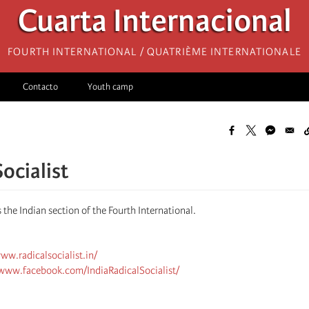
Cuarta Internacional
Fourth International / Quatrième internationale
Contacto
Youth camp
ocialist
s the Indian section of the Fourth International.
ww.radicalsocialist.in/
/www.facebook.com/IndiaRadicalSocialist/