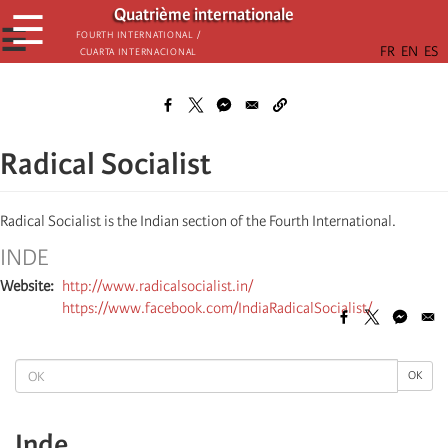
Παράκαμψη
Quatrième internationale
☰
προς
☰
Fourth International /
Cuarta Internacional
το
κυρίως
περιεχόμενο
Radical Socialist
Radical Socialist is the Indian section of the Fourth International.
INDE
Website
http://www.radicalsocialist.in/
https://www.facebook.com/IndiaRadicalSocialist/
OK
OK
Inde