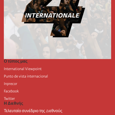
Ο τύπος μας
International Viewpoint
Punto de vista internacional
Inprecor
Facebook
Twitter
Η Διεθνής
Τελευταίο συνέδριο της Διεθνούς