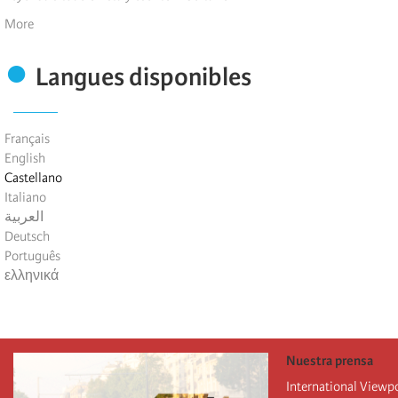
More
Langues disponibles
Français
English
Castellano
Italiano
العربية
Deutsch
Português
ελληνικά
Nuestra prensa
International Viewp