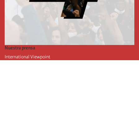
Nuestra prensa
International Viewpoint
Punto de vista internacional
Inprecor
Facebook
Twitter
La Internacional
Último Congreso de la Internacional
De
claraciones del Buró Ejecutivo
Instituto de formación (IIRE)
Campamento internacional