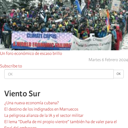
Un foro económico de escaso brillo
Martes 6 Febrero 2024
Subscribe to
OK
OK
Viento Sur
¿Una nueva economía cubana?
El destino de los indignados en Marruecos
La peligrosa alianza de la IA y el sector militar
El lema “Dueña de mi propio vientre” también ha de valer para el