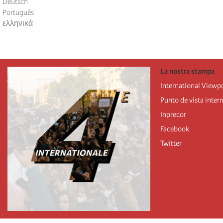
Deutsch
Português
ελληνικά
La nostra stampa
International Viewp
Punto de vista inter
Inprecor
Facebook
Twitter