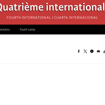
uatrième internationa
Fourth International / Cuarta Internacional
ontatto
Youth camp