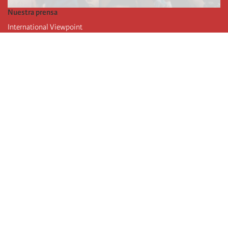
Nuestra prensa
International Viewpoint
Punto de vista internacional
Inprecor
Facebook
Twitter
La Internacional
Último Congreso de la Internacional
De
claraciones del Buró Ejecutivo
Instituto de formación (IIRE)
Campamento internacional
Autores
Videos
RSS
iniciar sesión