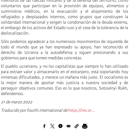
miembros de las fuerzas militares y de la defensa del territorio, como
voluntarios que participan en la provisión de equipos, alimentos y
suministros médicos, en la evacuación y el alojamiento de los
refugiados y desplazados internos, como grupos que construyen la
solidaridad internacional y exigen la condonación de la deuda externa,
el embargo de los activos del Estado ruso y el cese de la tolerancia de la
deslocalización.
Sólo podemos agradecer a los numerosos movimientos de izquierda de
todo el mundo que ya han expresado su apoyo, han reconocido el
derecho de Ucrania a la autodefensa y siguen presionando a sus
gobiernos para que tomen medidas concretas.
El pueblo ucraniano, y no los capitalistas que siempre lo han utilizado
para extraer valor y almacenarlo en el extranjero, está soportando hoy
inmensas dificultades, y merece un mañana más justo. El socialismo es
la mejor manera de aportar más justicia a nuestra sociedad y de
perseguir objetivos comunes. Eso es lo que nosotros, Sotsialnyi Rukh,
defendemos.
21 de marzo 2022
Traducido por fourth.international de
https://rev.or…