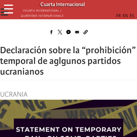
Skip
Cuarta Internacional
☰
to
☰
Fourth International /
Quatrième internationale
main
content
Declaración sobre la “prohibición”
temporal de aglgunos partidos
ucranianos
UCRANIA