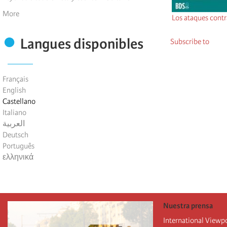
More
Los ataques contr
Langues disponibles
Subscribe to
Français
English
Castellano
Italiano
العربية
Deutsch
Português
ελληνικά
Nuestra prensa
International Viewp