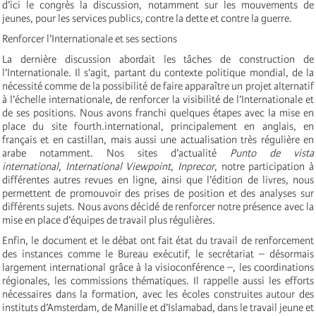
d’ici le congrès la discussion, notamment sur les mouvements de
jeunes, pour les services publics, contre la dette et contre la guerre.
Renforcer l’Internationale et ses sections
La dernière discussion abordait les tâches de construction de
l’Internationale. Il s’agit, partant du contexte politique mondial, de la
nécessité comme de la possibilité de faire apparaître un projet alternatif
à l’échelle internationale, de renforcer la visibilité de l’Internationale et
de ses positions. Nous avons franchi quelques étapes avec la mise en
place du site fourth.international, principalement en anglais, en
français et en castillan, mais aussi une actualisation très régulière en
arabe notamment. Nos sites d’actualité
Punto de vista
international
,
International Viewpoint
,
Inprecor
, notre participation à
différentes autres revues en ligne, ainsi que l’édition de livres, nous
permettent de promouvoir des prises de position et des analyses sur
différents sujets. Nous avons décidé de renforcer notre présence avec la
mise en place d’équipes de travail plus régulières.
Enfin, le document et le débat ont fait état du travail de renforcement
des instances comme le Bureau exécutif, le secrétariat – désormais
largement international grâce à la visioconférence –, les coordinations
régionales, les commissions thématiques. Il rappelle aussi les efforts
nécessaires dans la formation, avec les écoles construites autour des
instituts d’Amsterdam, de Manille et d’Islamabad, dans le travail jeune et