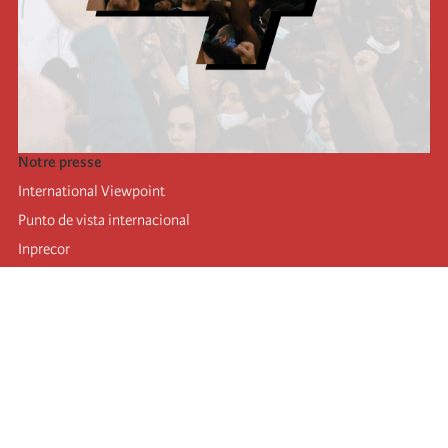
Notre presse
International Viewpoint
Punto de vista internacional
Inprecor
Facebook
Twitter
Mastodon
Telegram
L’Internationale
Dernier congrès de l’Internationale
Déclarations du bureau exécutif