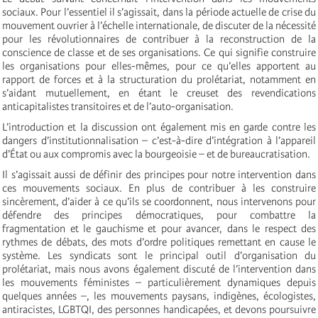
sociaux. Pour l’essentiel il s’agissait, dans la période actuelle de crise du
mouvement ouvrier à l’échelle internationale, de discuter de la nécessité
pour les révolutionnaires de contribuer à la reconstruction de la
conscience de classe et de ses organisations. Ce qui signifie construire
les organisations pour elles-mêmes, pour ce qu’elles apportent au
rapport de forces et à la structuration du prolétariat, notamment en
s’aidant mutuellement, en étant le creuset des revendications
anticapitalistes transitoires et de l’auto-organisation.
L’introduction et la discussion ont également mis en garde contre les
dangers d’institutionnalisation – c’est-à-dire d’intégration à l’appareil
d’État ou aux compromis avec la bourgeoisie – et de bureaucratisation.
Il s’agissait aussi de définir des principes pour notre intervention dans
ces mouvements sociaux. En plus de contribuer à les construire
sincèrement, d’aider à ce qu’ils se coordonnent, nous intervenons pour
défendre des principes démocratiques, pour combattre la
fragmentation et le gauchisme et pour avancer, dans le respect des
rythmes de débats, des mots d’ordre politiques remettant en cause le
système. Les syndicats sont le principal outil d’organisation du
prolétariat, mais nous avons également discuté de l’intervention dans
les mouvements féministes – particulièrement dynamiques depuis
quelques années –, les mouvements paysans, indigènes, écologistes,
antiracistes, LGBTQI, des personnes handicapées, et devons poursuivre