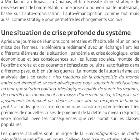
à Mindanao, au Rojava, au Chiapas, et la nécessité d’une stratégie de
renversement de l’ordre établi, d’une prise du pouvoir par le prolétariat,
basée sur l’auto-organisation, l’auto-émancipation comme but mais
aussi comme stratégie pour permettre les changements sociaux.
Une situation de crise profonde du système
Après une journée de réunions continentales et l’habituelle réunion non
mixte des femmes, la plénière a redémarré avec un échange liant les
différents éléments de la situation : pandémie et crise écologique, crise
économique et ses conséquences sur les luttes sociales, montée de
l’extrême droite et des courants néofascistes ou ultra-autoritaires dans
différents pays, et bien sûr les guerres. La montée de l’autoritarisme est
analysée dans ce cadre :
« les fractions de la bourgeoisie du monde
entier ont émergé et se sont développées pour soutenir le néofascisme
en tant que solution politico-idéologique capable de durcir les régimes,
de contrôler les mouvements de masse d’une main de fer, d’imposer des
ajustements brutaux et des dépossessions afin de récupérer le taux de
profit. »
Tandis que la crise économique constitue potentiellement les
prémices de nouvelles crises de paiement de la dette au niveau régional,
voire mondial, avec les conséquences que cela aurait sur les classes
populaires.
Les guerres actuelles sont un signe de la
« reconfiguration de l’ordre
géopolitique mondial »
en cours. Celle-ci tend à se structurer autour de