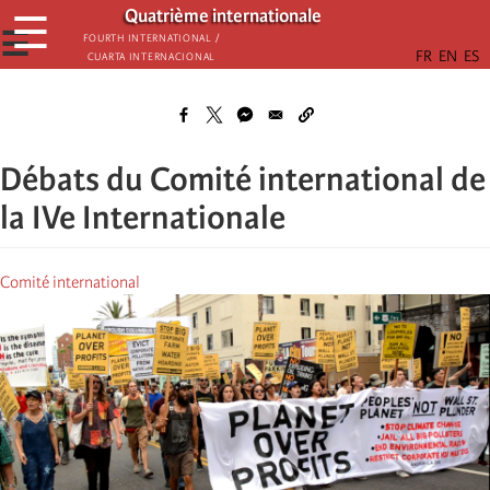
Aller
Quatrième internationale
☰
au
☰
Fourth International /
Cuarta Internacional
contenu
principal
Débats du Comité international de
la IVe Internationale
Comité international