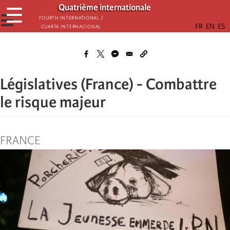
Aller
Quatrième internationale
☰
au
☰
Fourth International /
Cuarta Internacional
contenu
principal
Législatives (France) - Combattre
le risque majeur
FRANCE