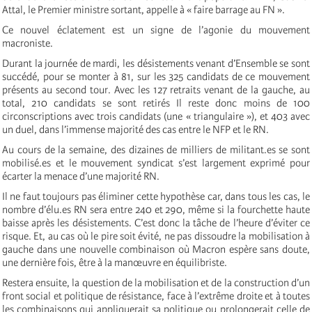
Attal, le Premier ministre sortant, appelle à « faire barrage au FN ».
Ce nouvel éclatement est un signe de l’agonie du mouvement
macroniste.
Durant la journée de mardi, les désistements venant d’Ensemble se sont
succédé, pour se monter à 81, sur les 325 candidats de ce mouvement
présents au second tour. Avec les 127 retraits venant de la gauche, au
total, 210 candidats se sont retirés Il reste donc moins de 100
circonscriptions avec trois candidats (une « triangulaire »), et 403 avec
un duel, dans l’immense majorité des cas entre le NFP et le RN.
Au cours de la semaine, des dizaines de milliers de militant.es se sont
mobilisé.es et le mouvement syndicat s’est largement exprimé pour
écarter la menace d’une majorité RN.
Il ne faut toujours pas éliminer cette hypothèse car, dans tous les cas, le
nombre d’élu.es RN sera entre 240 et 290, même si la fourchette haute
baisse après les désistements. C’est donc la tâche de l’heure d’éviter ce
risque. Et, au cas où le pire soit évité, ne pas dissoudre la mobilisation à
gauche dans une nouvelle combinaison où Macron espère sans doute,
une dernière fois, être à la manœuvre en équilibriste.
Restera ensuite, la question de la mobilisation et de la construction d’un
front social et politique de résistance, face à l’extrême droite et à toutes
les combinaisons qui appliquerait sa politique ou prolongerait celle de