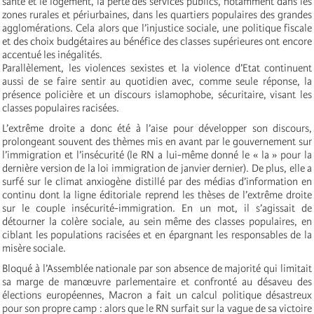
santé et le logement, la perte des services publics, notamment dans les
zones rurales et périurbaines, dans les quartiers populaires des grandes
agglomérations. Cela alors que l’injustice sociale, une politique fiscale
et des choix budgétaires au bénéfice des classes supérieures ont encore
accentué les inégalités.
Parallèlement, les violences sexistes et la violence d’Etat continuent
aussi de se faire sentir au quotidien avec, comme seule réponse, la
présence policière et un discours islamophobe, sécuritaire, visant les
classes populaires racisées.
L’extrême droite a donc été à l’aise pour développer son discours,
prolongeant souvent des thèmes mis en avant par le gouvernement sur
l’immigration et l’insécurité (le RN a lui-même donné le « la » pour la
dernière version de la loi immigration de janvier dernier). De plus, elle a
surfé sur le climat anxiogène distillé par des médias d’information en
continu dont la ligne éditoriale reprend les thèses de l’extrême droite
sur le couple insécurité-immigration. En un mot, il s’agissait de
détourner la colère sociale, au sein même des classes populaires, en
ciblant les populations racisées et en épargnant les responsables de la
misère sociale.
Bloqué à l’Assemblée nationale par son absence de majorité qui limitait
sa marge de manœuvre parlementaire et confronté au désaveu des
élections européennes, Macron a fait un calcul politique désastreux
pour son propre camp : alors que le RN surfait sur la vague de sa victoire