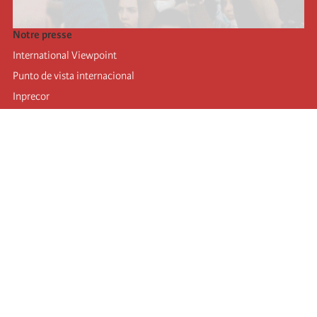
Notre presse
International Viewpoint
Punto de vista internacional
Inprecor
Facebook
Twitter
Mastodon
Telegram
L’Internationale
Dernier congrès de l’Internationale
Déclarations du bureau exécutif
Institut de formation (IIRE)
Jeunes
Auteurs
Vidéos