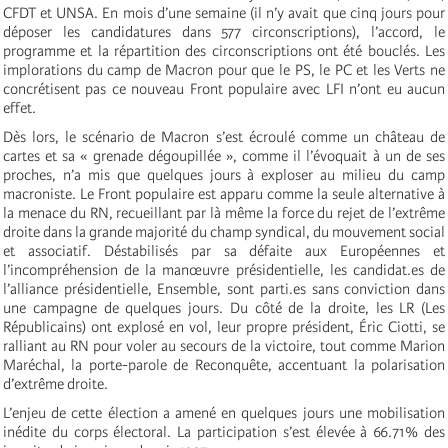
CFDT et UNSA. En mois d’une semaine (il n’y avait que cinq jours pour
déposer les candidatures dans 577 circonscriptions), l’accord, le
programme et la répartition des circonscriptions ont été bouclés. Les
implorations du camp de Macron pour que le PS, le PC et les Verts ne
concrétisent pas ce nouveau Front populaire avec LFI n’ont eu aucun
effet.
Dès lors, le scénario de Macron s’est écroulé comme un château de
cartes et sa « grenade dégoupillée », comme il l’évoquait à un de ses
proches, n’a mis que quelques jours à exploser au milieu du camp
macroniste. Le Front populaire est apparu comme la seule alternative à
la menace du RN, recueillant par là même la force du rejet de l’extrême
droite dans la grande majorité du champ syndical, du mouvement social
et associatif. Déstabilisés par sa défaite aux Européennes et
l’incompréhension de la manœuvre présidentielle, les candidat.es de
l’alliance présidentielle, Ensemble, sont parti.es sans conviction dans
une campagne de quelques jours. Du côté de la droite, les LR (Les
Républicains) ont explosé en vol, leur propre président, Éric Ciotti, se
ralliant au RN pour voler au secours de la victoire, tout comme Marion
Maréchal, la porte-parole de Reconquête, accentuant la polarisation
d’extrême droite.
L’enjeu de cette élection a amené en quelques jours une mobilisation
inédite du corps électoral. La participation s’est élevée à 66.71% des