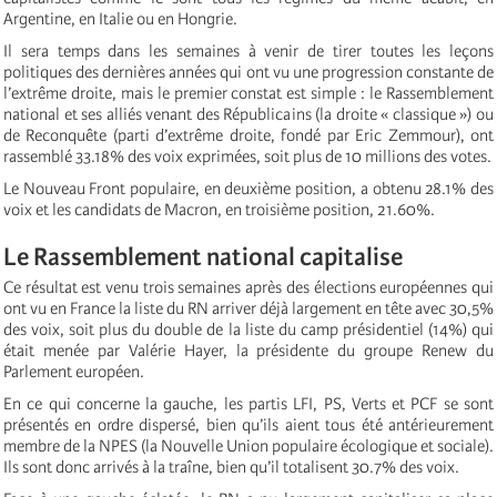
Argentine, en Italie ou en Hongrie.
Il sera temps dans les semaines à venir de tirer toutes les leçons
politiques des dernières années qui ont vu une progression constante de
l’extrême droite, mais le premier constat est simple : le Rassemblement
national et ses alliés venant des Républicains (la droite « classique ») ou
de Reconquête (parti d’extrême droite, fondé par Eric Zemmour), ont
rassemblé 33.18% des voix exprimées, soit plus de 10 millions des votes.
Le Nouveau Front populaire, en deuxième position, a obtenu 28.1% des
voix et les candidats de Macron, en troisième position, 21.60%.
Le Rassemblement national capitalise
Ce résultat est venu trois semaines après des élections européennes qui
ont vu en France la liste du RN arriver déjà largement en tête avec 30,5%
des voix, soit plus du double de la liste du camp présidentiel (14%) qui
était menée par Valérie Hayer, la présidente du groupe Renew du
Parlement européen.
En ce qui concerne la gauche, les partis LFI, PS, Verts et PCF se sont
présentés en ordre dispersé, bien qu’ils aient tous été antérieurement
membre de la NPES (la Nouvelle Union populaire écologique et sociale).
Ils sont donc arrivés à la traîne, bien qu’il totalisent 30.7% des voix.