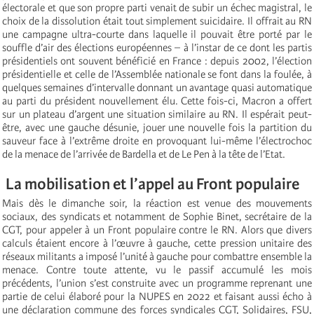
électorale et que son propre parti venait de subir un échec magistral, le
choix de la dissolution était tout simplement suicidaire. Il offrait au RN
une campagne ultra-courte dans laquelle il pouvait être porté par le
souffle d’air des élections européennes – à l’instar de ce dont les partis
présidentiels ont souvent bénéficié en France : depuis 2002, l’élection
présidentielle et celle de l’Assemblée nationale se font dans la foulée, à
quelques semaines d’intervalle donnant un avantage quasi automatique
au parti du président nouvellement élu. Cette fois-ci, Macron a offert
sur un plateau d’argent une situation similaire au RN. Il espérait peut-
être, avec une gauche désunie, jouer une nouvelle fois la partition du
sauveur face à l’extrême droite en provoquant lui-même l’électrochoc
de la menace de l’arrivée de Bardella et de Le Pen à la tête de l’Etat.
La mobilisation et l’appel au Front populaire
Mais dès le dimanche soir, la réaction est venue des mouvements
sociaux, des syndicats et notamment de Sophie Binet, secrétaire de la
CGT, pour appeler à un Front populaire contre le RN. Alors que divers
calculs étaient encore à l’œuvre à gauche, cette pression unitaire des
réseaux militants a imposé l’unité à gauche pour combattre ensemble la
menace. Contre toute attente, vu le passif accumulé les mois
précédents, l’union s’est construite avec un programme reprenant une
partie de celui élaboré pour la NUPES en 2022 et faisant aussi écho à
une déclaration commune des forces syndicales CGT, Solidaires, FSU,