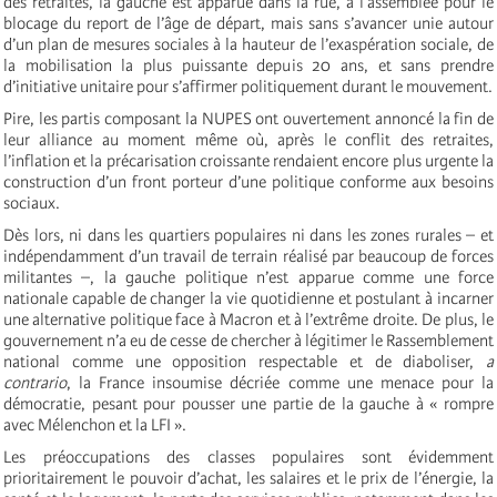
des retraites, la gauche est apparue dans la rue, à l’assemblée pour le
blocage du report de l’âge de départ, mais sans s’avancer unie autour
d’un plan de mesures sociales à la hauteur de l’exaspération sociale, de
la mobilisation la plus puissante depuis 20 ans, et sans prendre
d’initiative unitaire pour s’affirmer politiquement durant le mouvement.
Pire, les partis composant la NUPES ont ouvertement annoncé la fin de
leur alliance au moment même où, après le conflit des retraites,
l’inflation et la précarisation croissante rendaient encore plus urgente la
construction d’un front porteur d’une politique conforme aux besoins
sociaux.
Dès lors, ni dans les quartiers populaires ni dans les zones rurales – et
indépendamment d’un travail de terrain réalisé par beaucoup de forces
militantes –, la gauche politique n’est apparue comme une force
nationale capable de changer la vie quotidienne et postulant à incarner
une alternative politique face à Macron et à l’extrême droite. De plus, le
gouvernement n’a eu de cesse de chercher à légitimer le Rassemblement
national comme une opposition respectable et de diaboliser,
a
contrario
, la France insoumise décriée comme une menace pour la
démocratie, pesant pour pousser une partie de la gauche à « rompre
avec Mélenchon et la LFI ».
Les préoccupations des classes populaires sont évidemment
prioritairement le pouvoir d’achat, les salaires et le prix de l’énergie, la