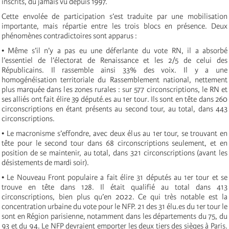
inscrits, du jamais vu depuis 1997.
Cette envolée de participation s’est traduite par une mobilisation
importante, mais répartie entre les trois blocs en présence. Deux
phénomènes contradictoires sont apparus :
• Même s’il n’y a pas eu une déferlante du vote RN, il a absorbé
l’essentiel de l’électorat de Renaissance et les 2/5 de celui des
Républicains. Il rassemble ainsi 33% des voix. Il y a une
homogénéisation territoriale du Rassemblement national, nettement
plus marquée dans les zones rurales : sur 577 circonscriptions, le RN et
ses alliés ont fait élire 39 député.es au 1er tour. Ils sont en tête dans 260
circonscriptions en étant présents au second tour, au total, dans 443
circonscriptions.
• Le macronisme s’effondre, avec deux élus au 1er tour, se trouvant en
tête pour le second tour dans 68 circonscriptions seulement, et en
position de se maintenir, au total, dans 321 circonscriptions (avant les
désistements de mardi soir).
• Le Nouveau Front populaire a fait élire 31 députés au 1er tour et se
trouve en tête dans 128. Il était qualifié au total dans 413
circonscriptions, bien plus qu’en 2022. Ce qui très notable est la
concentration urbaine du vote pour le NFP. 21 des 31 élu.es du 1er tour le
sont en Région parisienne, notamment dans les départements du 75, du
93 et du 94. Le NFP devraient emporter les deux tiers des sièges à Paris.