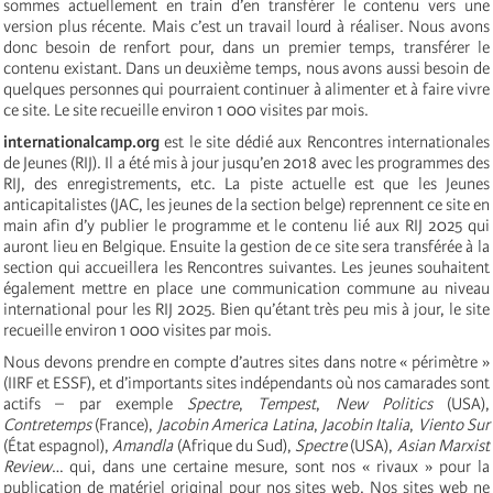
sommes actuellement en train d’en transférer le contenu vers une
version plus récente. Mais c’est un travail lourd à réaliser. Nous avons
donc besoin de renfort pour, dans un premier temps, transférer le
contenu existant. Dans un deuxième temps, nous avons aussi besoin de
quelques personnes qui pourraient continuer à alimenter et à faire vivre
ce site. Le site recueille environ 1 000 visites par mois.
internationalcamp.org
est le site dédié aux Rencontres internationales
de Jeunes (RIJ). Il a été mis à jour jusqu’en 2018 avec les programmes des
RIJ, des enregistrements, etc. La piste actuelle est que les Jeunes
anticapitalistes (JAC, les jeunes de la section belge) reprennent ce site en
main afin d’y publier le programme et le contenu lié aux RIJ 2025 qui
auront lieu en Belgique. Ensuite la gestion de ce site sera transférée à la
section qui accueillera les Rencontres suivantes. Les jeunes souhaitent
également mettre en place une communication commune au niveau
international pour les RIJ 2025. Bien qu’étant très peu mis à jour, le site
recueille environ 1 000 visites par mois.
Nous devons prendre en compte d’autres sites dans notre « périmètre »
(IIRF et ESSF), et d’importants sites indépendants où nos camarades sont
actifs – par exemple
Spectre
,
Tempest
,
New Politics
(USA),
Contretemps
(France),
Jacobin America Latina
,
Jacobin Italia
,
Viento Sur
(État espagnol),
Amandla
(Afrique du Sud),
Spectre
(USA),
Asian Marxist
Review
… qui, dans une certaine mesure, sont nos « rivaux » pour la
publication de matériel original pour nos sites web. Nos sites web ne