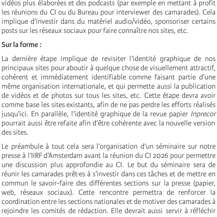
vidéos plus élaborées et des podcasts (par exemple en mettant à profit
les réunions du CI ou du Bureau pour interviewer des camarades). Cela
implique d’investir dans du matériel audio/vidéo, sponsoriser certains
posts sur les réseaux sociaux pour faire connaître nos sites, etc.
Sur la forme :
La dernière étape implique de revisiter l’identité graphique de nos
principaux sites pour aboutir à quelque chose de visuellement attractif,
cohérent et immédiatement identifiable comme faisant partie d’une
même organisation internationale, et qui permette aussi la publication
de vidéos et de photos sur tous les sites, etc. Cette étape devra avoir
comme base les sites existants, afin de ne pas perdre les efforts réalisés
jusqu’ici. En parallèle, l’identité graphique de la revue papier
Inprecor
pourrait aussi être refaite afin d’être cohérente avec la nouvelle version
des sites.
Le préambule à tout cela sera l’organisation d’un séminaire sur notre
presse à l’IIRF d’Amsterdam avant la réunion du CI 2026 pour permettre
une discussion plus approfondie au CI. Le but du séminaire sera de
réunir les camarades prêt·es à s’investir dans ces tâches et de mettre en
commun le savoir-faire des différentes sections sur la presse (papier,
web, réseaux sociaux). Cette rencontre permettra de renforcer la
coordination entre les sections nationales et de motiver des camarades à
rejoindre les comités de rédaction. Elle devrait aussi servir à réfléchir