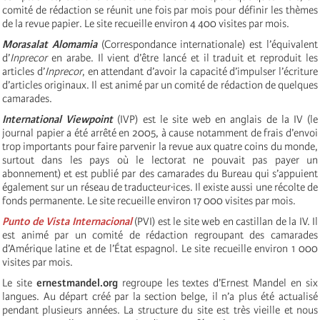
comité de rédaction se réunit une fois par mois pour définir les thèmes
de la revue papier. Le site recueille environ 4 400 visites par mois.
Morasalat Alomamia
(Correspondance internationale) est l’équivalent
d’
Inprecor
en arabe. Il vient d’être lancé et il traduit et reproduit les
articles d’
Inprecor
, en attendant d’avoir la capacité d’impulser l’écriture
d’articles originaux. Il est animé par un comité de rédaction de quelques
camarades.
International Viewpoint
(IVP) est le site web en anglais de la IV (le
journal papier a été arrêté en 2005, à cause notamment de frais d’envoi
trop importants pour faire parvenir la revue aux quatre coins du monde,
surtout dans les pays où le lectorat ne pouvait pas payer un
abonnement) et est publié par des camarades du Bureau qui s’appuient
également sur un réseau de traducteur·ices. Il existe aussi une récolte de
fonds permanente. Le site recueille environ 17 000 visites par mois.
Punto de Vista Internacional
(PVI) est le site web en castillan de la IV.
Il
est animé par un comité de rédaction regroupant des camarades
d’Amérique latine et de l’État espagnol. Le site recueille environ 1 000
visites par mois.
Le site
ernestmandel.org
regroupe les textes d’Ernest Mandel en six
langues. Au départ créé par la section belge, il n’a plus été actualisé
pendant plusieurs années. La structure du site est très vieille et nous