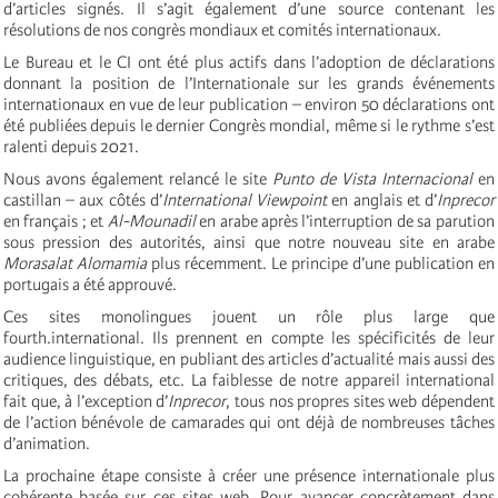
d’articles signés. Il s’agit également d’une source contenant les
résolutions de nos congrès mondiaux et comités internationaux.
Le Bureau et le CI ont été plus actifs dans l’adoption de déclarations
donnant la position de l’Internationale sur les grands événements
internationaux en vue de leur publication – environ 50 déclarations ont
été publiées depuis le dernier Congrès mondial, même si le rythme s’est
ralenti depuis 2021.
Nous avons également relancé le site
Punto de Vista Internacional
en
castillan – aux côtés d’
International Viewpoint
en anglais et d’
Inprecor
en français ; et
Al-Mounadil
en arabe après l’interruption de sa parution
sous pression des autorités, ainsi que notre nouveau site en arabe
Morasalat Alomamia
plus récemment. Le principe d’une publication en
portugais a été approuvé.
Ces sites monolingues jouent un rôle plus large que
fourth.international. Ils prennent en compte les spécificités de leur
audience linguistique, en publiant des articles d’actualité mais aussi des
critiques, des débats, etc. La faiblesse de notre appareil international
fait que, à l’exception d’
Inprecor
, tous nos propres sites web dépendent
de l’action bénévole de camarades qui ont déjà de nombreuses tâches
d’animation.
La prochaine étape consiste à créer une présence internationale plus
cohérente basée sur ces sites web. Pour avancer concrètement dans