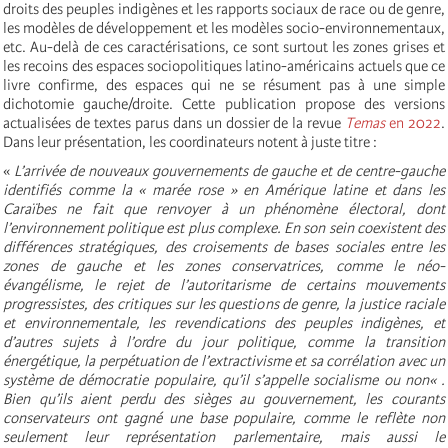
droits des peuples indigènes et les rapports sociaux de race ou de genre,
les modèles de développement et les modèles socio-environnementaux,
etc. Au-delà de ces caractérisations, ce sont surtout les zones grises et
les recoins des espaces sociopolitiques latino-américains actuels que ce
livre confirme, des espaces qui ne se résument pas à une simple
dichotomie gauche/droite. Cette publication propose des versions
actualisées de textes parus dans un dossier de la revue
Temas
en 2022
.
Dans leur présentation, les coordinateurs notent à juste titre :
«
L’arrivée de nouveaux gouvernements de gauche et de centre-gauche
identifiés comme la « marée rose » en Amérique latine et dans les
Caraïbes ne fait que renvoyer à un phénomène électoral, dont
l’environnement politique est plus complexe. En son sein coexistent des
différences stratégiques, des croisements de bases sociales entre les
zones de gauche et les zones conservatrices, comme le néo-
évangélisme, le rejet de l’autoritarisme de certains mouvements
progressistes, des critiques sur les questions de genre, la justice raciale
et environnementale, les revendications des peuples indigènes, et
d’autres sujets à l’ordre du jour politique, comme la transition
énergétique, la perpétuation de l’extractivisme et sa corrélation avec un
système de démocratie populaire, qu’il s’appelle socialisme ou non« .
Bien qu’ils aient perdu des sièges au gouvernement, les courants
conservateurs ont gagné une base populaire, comme le reflète non
seulement leur représentation parlementaire, mais aussi le