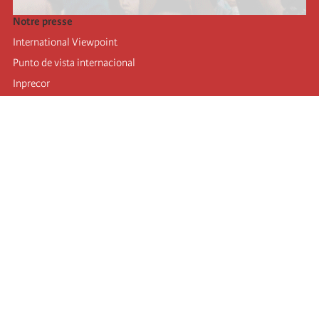
Notre presse
International Viewpoint
Punto de vista internacional
Inprecor
Facebook
Twitter
Mastodon
Telegram
L’Internationale
Dernier congrès de l’Internationale
Déclarations du bureau exécutif
Institut de formation (IIRE)
Jeunes
Auteurs
Vidéos
Flux RSS