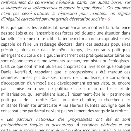
renforcement du consensus néolibéral parmi ces autres bases, sur
la »liberté« et la »démocratie« et contre le »populisme". Ces courants
n’ont pas cessé d’utiliser la répression pour maintenir un régime
d’inégalité caractérisé par une grande dévastation sociale
».
6
Plus que jamais, les réalités latino-américaines montrent la turbulence
des sociétés et de l’ensemble des forces politiques : une situation dans
laquelle l’extrême droite « libertarienne » et « anarcho-capitaliste » est
capable de faire un ratissage électoral dans des secteurs populaires
précaires, alors que dans le même temps, des courants politiques
émergeant du cœur de la gauche incarnent des pratiques autoritaires ou
sont déconnectés des mouvements sociaux, féministes ou écologistes.
C’est ce que confirment plusieurs chapitres du livre et ce que souligne
Daniel Kersffeld, rappelant que le progressisme a été marqué ces
dernières années par diverses formes de caudillisme, de corruption,
d’acceptation d’un modèle de développement extractiviste, ou encore
par la mise en œuvre de politiques de « main de fer » et de
militarisation, qui semblaient jusqu’à récemment être le « patrimoine
politique » de la droite. Dans un autre chapitre, la chercheuse et
militante féministe antiraciste Alina Herrera Fuentes souligne que le
conservatisme patriarcal ne vient pas seulement des rangs de la droite :
«
Les parcours nationaux des progressistes ont été et sont
profondément fragiles et discontinus. À certaines périodes et sur
certaines questions, des progrès ont pu être accomplis, mais ils se sont