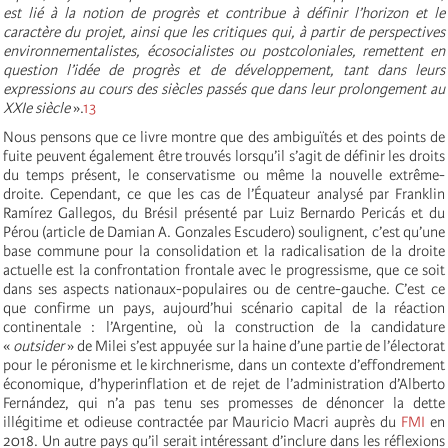
est lié à la notion de progrès et contribue à définir l’horizon et le
caractère du projet, ainsi que les critiques qui, à partir de perspectives
environnementalistes, écosocialistes ou postcoloniales, remettent en
question l’idée de progrès et de développement, tant dans leurs
expressions au cours des siècles passés que dans leur prolongement au
XXIe siècle
».
13
Nous pensons que ce livre montre que des ambiguïtés et des points de
fuite peuvent également être trouvés lorsqu’il s’agit de définir les droits
du temps présent, le conservatisme ou même la nouvelle extrême-
droite. Cependant, ce que les cas de l’Équateur analysé par Franklin
Ramírez Gallegos, du Brésil présenté par Luiz Bernardo Pericás et du
Pérou (article de Damian A. Gonzales Escudero) soulignent, c’est qu’une
base commune pour la consolidation et la radicalisation de la droite
actuelle est la confrontation frontale avec le progressisme, que ce soit
dans ses aspects nationaux-populaires ou de centre-gauche. C’est ce
que confirme un pays, aujourd’hui scénario capital de la réaction
continentale : l’Argentine, où la construction de la candidature
«
outsider
» de Milei s’est appuyée sur la haine d’une partie de l’électorat
pour le péronisme et le kirchnerisme, dans un contexte d’effondrement
économique, d’hyperinflation et de rejet de l’administration d’Alberto
Fernández, qui n’a pas tenu ses promesses de dénoncer la dette
illégitime et odieuse contractée par Mauricio Macri auprès du
FMI
en
2018. Un autre pays qu’il serait intéressant d’inclure dans les réflexions