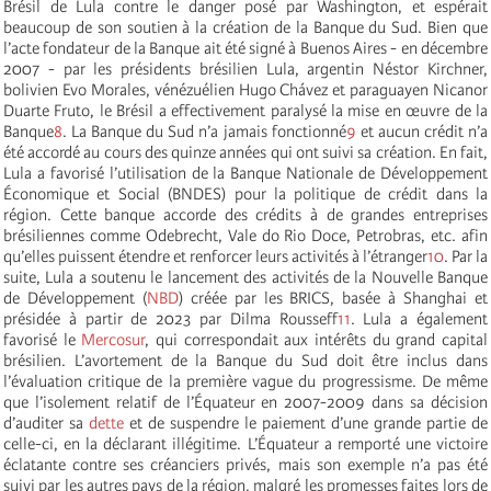
Brésil de Lula contre le danger posé par Washington, et espérait
beaucoup de son soutien à la création de la Banque du Sud. Bien que
l’acte fondateur de la Banque ait été signé à Buenos Aires - en décembre
2007 - par les présidents brésilien Lula, argentin Néstor Kirchner,
bolivien Evo Morales, vénézuélien Hugo Chávez et paraguayen Nicanor
Duarte Fruto, le Brésil a effectivement paralysé la mise en œuvre de la
Banque
8
. La Banque du Sud n’a jamais fonctionné
9
et aucun crédit n’a
été accordé au cours des quinze années qui ont suivi sa création. En fait,
Lula a favorisé l’utilisation de la Banque Nationale de Développement
Économique et Social (BNDES) pour la politique de crédit dans la
région. Cette banque accorde des crédits à de grandes entreprises
brésiliennes comme Odebrecht, Vale do Rio Doce, Petrobras, etc. afin
qu’elles puissent étendre et renforcer leurs activités à l’étranger
10
. Par la
suite, Lula a soutenu le lancement des activités de la Nouvelle Banque
de Développement (
NBD
) créée par les BRICS, basée à Shanghai et
présidée à partir de 2023 par Dilma Rousseff
11
. Lula a également
favorisé le
Mercosur
, qui correspondait aux intérêts du grand capital
brésilien. L’avortement de la Banque du Sud doit être inclus dans
l’évaluation critique de la première vague du progressisme. De même
que l’isolement relatif de l’Équateur en 2007-2009 dans sa décision
d’auditer sa
dette
et de suspendre le paiement d’une grande partie de
celle-ci, en la déclarant illégitime. L’Équateur a remporté une victoire
éclatante contre ses créanciers privés, mais son exemple n’a pas été
suivi par les autres pays de la région, malgré les promesses faites lors de