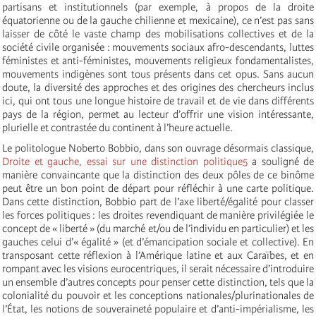
partisans et institutionnels (par exemple, à propos de la droite
équatorienne ou de la gauche chilienne et mexicaine), ce n’est pas sans
laisser de côté le vaste champ des mobilisations collectives et de la
société civile organisée : mouvements sociaux afro-descendants, luttes
féministes et anti-féministes, mouvements religieux fondamentalistes,
mouvements indigènes sont tous présents dans cet opus. Sans aucun
doute, la diversité des approches et des origines des chercheurs inclus
ici, qui ont tous une longue histoire de travail et de vie dans différents
pays de la région, permet au lecteur d’offrir une vision intéressante,
plurielle et contrastée du continent à l’heure actuelle.
Le politologue Noberto Bobbio, dans son ouvrage désormais classique,
Droite et gauche, essai sur une distinction politique
5
a souligné de
manière convaincante que la distinction des deux pôles de ce binôme
peut être un bon point de départ pour réfléchir à une carte politique.
Dans cette distinction, Bobbio part de l’axe liberté/égalité pour classer
les forces politiques : les droites revendiquant de manière privilégiée le
concept de « liberté » (du marché et/ou de l’individu en particulier) et les
gauches celui d’« égalité » (et d’émancipation sociale et collective). En
transposant cette réflexion à l’Amérique latine et aux Caraïbes, et en
rompant avec les visions eurocentriques, il serait nécessaire d’introduire
un ensemble d’autres concepts pour penser cette distinction, tels que la
colonialité du pouvoir et les conceptions nationales/plurinationales de
l’État, les notions de souveraineté populaire et d’anti-impérialisme, les