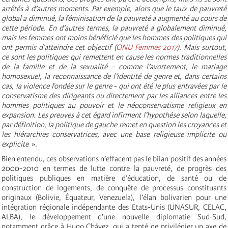
arrêtés à d’autres moments. Par exemple, alors que le taux de pauvreté
global a diminué, la féminisation de la pauvreté a augmenté au cours de
cette période. En d’autres termes, la pauvreté a globalement diminué,
mais les femmes ont moins bénéficié que les hommes des politiques qui
ont permis d’atteindre cet objectif (
ONU Femmes 2017
). Mais surtout,
ce sont les politiques qui remettent en cause les normes traditionnelles
de la famille et de la sexualité - comme l’avortement, le mariage
homosexuel, la reconnaissance de l’identité de genre et, dans certains
cas, la violence fondée sur le genre - qui ont été le plus entravées par le
conservatisme des dirigeants ou directement par les alliances entre les
hommes politiques au pouvoir et le néoconservatisme religieux en
expansion. Les preuves à cet égard infirment l’hypothèse selon laquelle,
par définition, la politique de gauche remet en question les croyances et
les hiérarchies conservatrices, avec une base religieuse implicite ou
explicite
».
Bien entendu, ces observations n’effacent pas le bilan positif des années
2000-2010 en termes de lutte contre la pauvreté, de progrès des
politiques publiques en matière d’éducation, de santé ou de
construction de logements, de conquête de processus constituants
originaux (Bolivie, Équateur, Venezuela), l’élan bolivarien pour une
intégration régionale indépendante des Etats-Unis (UNASUR, CELAC,
ALBA), le développement d’une nouvelle diplomatie Sud-Sud,
notamment grâce à Hugo Chávez, qui a tenté de privilégier un axe de