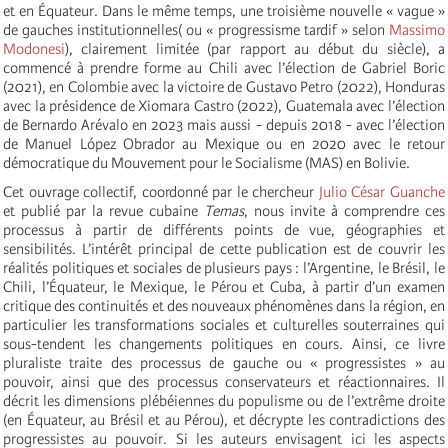
et en Équateur. Dans le même temps, une troisième nouvelle « vague »
de gauches institutionnelles( ou « progressisme tardif » selon
Massimo
Modonesi
), clairement limitée (par rapport au début du siècle), a
commencé à prendre forme au Chili avec l’élection de Gabriel Boric
(2021), en Colombie avec la victoire de Gustavo Petro (2022), Honduras
avec la présidence de Xiomara Castro (2022), Guatemala avec l’élection
de Bernardo Arévalo en 2023 mais aussi - depuis 2018 - avec l’élection
de Manuel López Obrador au Mexique ou en 2020 avec le retour
démocratique du Mouvement pour le Socialisme (MAS) en Bolivie.
Cet ouvrage collectif, coordonné par le chercheur
Julio César Guanche
et publié par la revue cubaine
Temas
, nous invite à comprendre ces
processus à partir de différents points de vue, géographies et
sensibilités. L’intérêt principal de cette publication est de couvrir les
réalités politiques et sociales de plusieurs pays : l’Argentine, le Brésil, le
Chili, l’Équateur, le Mexique, le Pérou et Cuba, à partir d’un examen
critique des continuités et des nouveaux phénomènes dans la région, en
particulier les transformations sociales et culturelles souterraines qui
sous-tendent les changements politiques en cours. Ainsi, ce livre
pluraliste traite des processus de gauche ou « progressistes » au
pouvoir, ainsi que des processus conservateurs et réactionnaires. Il
décrit les dimensions plébéiennes du populisme ou de l’extrême droite
(en Équateur, au Brésil et au Pérou), et décrypte les contradictions des
progressistes au pouvoir. Si les auteurs envisagent ici les aspects