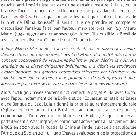
gauche anti-impérialiste, et dans une certaine mesure à Lula, qui a
favorisé l’accroissement de l’influence de son pays dans la région et
l’axe des
BRICS
. En ce qui concerne les politiques internationales de
Lula et de Dilma Rousseff, il serait utile de prendre en compte et
d’actualiser l’analyse faite par l’auteur marxiste brésilien Ruy Mauro
Marini (1932-1997) dans les années 1960, lorsqu’il a qualifié le Brésil de
« sous-impérialisme ». Comme le note Claudio Katz :
«
Ruy Mauro Marini ne s’est pas contenté de ressasser les vieilles
dénonciations du rôle oppressif des États-Unis. Il a plutôt introduit le
concept controversé de »sous-impérialisme« pour décrire la nouvelle
stratégie de la classe dirigeante brésilienne. Il a décrit les tendances
expansionnistes des grandes entreprises affectées par l’étroitesse du
marché intérieur et a perçu leur promotion de politiques étatiques
agressives pour faire des incursions dans les économies voisines
».
7
Alors qu’Hugo Chávez soutenait activement le projet ALBA avec Cuba,
avec l’appui notamment de la Bolivie et de l’Équateur, et jetait les bases
d’une Banque du Sud, Lula a donné la priorité au renforcement du rôle
régional et international du Brésil en tant que puissance régionale,
coordonnant l’intervention militaire en Haïti (ce qui convenait
parfaitement à Washington) et participant activement au lancement des
BRICS en 2009 avec la Russie, la Chine et l’Inde (auxquels s’est ajoutée
l’Afrique du Sud en 2011). Hugo Chávez avait besoin de la protection du