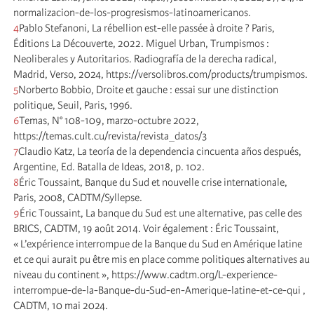
normalizacion-de-los-progresismos-latinoamericanos.
4
Pablo Stefanoni, La rébellion est-elle passée à droite ? Paris,
Éditions La Découverte, 2022. Miguel Urban, Trumpismos :
Neoliberales y Autoritarios. Radiografía de la derecha radical,
Madrid, Verso, 2024, https://versolibros.com/products/trumpismos.
5
Norberto Bobbio, Droite et gauche : essai sur une distinction
politique, Seuil, Paris, 1996.
6
Temas, N° 108-109, marzo-octubre 2022,
https://temas.cult.cu/revista/revista_datos/3
7
Claudio Katz, La teoría de la dependencia cincuenta años después,
Argentine, Ed. Batalla de Ideas, 2018, p. 102.
8
Éric Toussaint, Banque du Sud et nouvelle crise internationale,
Paris, 2008, CADTM/Syllepse.
9
Éric Toussaint, La banque du Sud est une alternative, pas celle des
BRICS, CADTM, 19 août 2014. Voir également : Éric Toussaint,
« L’expérience interrompue de la Banque du Sud en Amérique latine
et ce qui aurait pu être mis en place comme politiques alternatives au
niveau du continent », https://www.cadtm.org/L-experience-
interrompue-de-la-Banque-du-Sud-en-Amerique-latine-et-ce-qui ,
CADTM, 10 mai 2024.