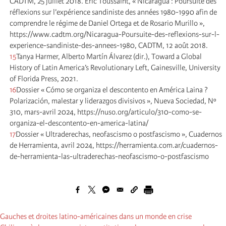
CADTM, 25 juillet 2018. Éric Toussaint, « Nicaragua : Poursuite des
réflexions sur l’expérience sandiniste des années 1980-1990 afin de
comprendre le régime de Daniel Ortega et de Rosario Murillo »,
https://www.cadtm.org/Nicaragua-Poursuite-des-reflexions-sur-l-
experience-sandiniste-des-annees-1980, CADTM, 12 août 2018.
15
Tanya Harmer, Alberto Martín Álvarez (dir.), Toward a Global
History of Latin America’s Revolutionary Left, Gainesville, University
of Florida Press, 2021.
16
Dossier « Cómo se organiza el descontento en América Laina ?
Polarización, malestar y liderazgos divisivos », Nueva Sociedad, Nº
310, mars-avril 2024, https://nuso.org/articulo/310-como-se-
organiza-el-descontento-en-america-latina/
17
Dossier « Ultraderechas, neofascismo o postfascismo », Cuadernos
de Herramienta, avril 2024, https://herramienta.com.ar/cuadernos-
de-herramienta-las-ultraderechas-neofascismo-o-postfascismo
Gauches et droites latino-américaines dans un monde en crise