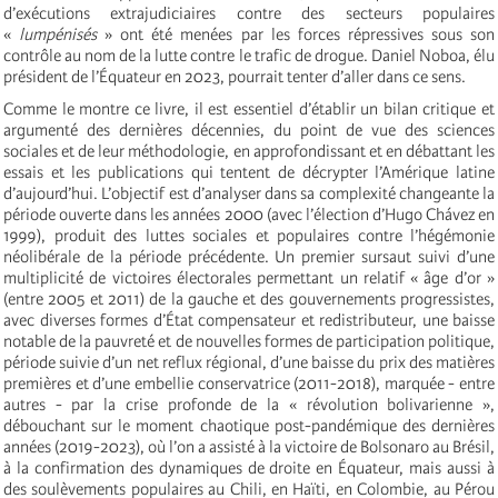
d’exécutions extrajudiciaires contre des secteurs populaires
«
lumpénisés
» ont été menées par les forces répressives sous son
contrôle au nom de la lutte contre le trafic de drogue. Daniel Noboa, élu
président de l’Équateur en 2023, pourrait tenter d’aller dans ce sens.
Comme le montre ce livre, il est essentiel d’établir un bilan critique et
argumenté des dernières décennies, du point de vue des sciences
sociales et de leur méthodologie, en approfondissant et en débattant les
essais et les publications qui tentent de décrypter l’Amérique latine
d’aujourd’hui. L’objectif est d’analyser dans sa complexité changeante la
période ouverte dans les années 2000 (avec l’élection d’Hugo Chávez en
1999), produit des luttes sociales et populaires contre l’hégémonie
néolibérale de la période précédente. Un premier sursaut suivi d’une
multiplicité de victoires électorales permettant un relatif « âge d’or »
(entre 2005 et 2011) de la gauche et des gouvernements progressistes,
avec diverses formes d’État compensateur et redistributeur, une baisse
notable de la pauvreté et de nouvelles formes de participation politique,
période suivie d’un net reflux régional, d’une baisse du prix des matières
premières et d’une embellie conservatrice (2011-2018), marquée - entre
autres - par la crise profonde de la « révolution bolivarienne »,
débouchant sur le moment chaotique post-pandémique des dernières
années (2019-2023), où l’on a assisté à la victoire de Bolsonaro au Brésil,
à la confirmation des dynamiques de droite en Équateur, mais aussi à
des soulèvements populaires au Chili, en Haïti, en Colombie, au Pérou