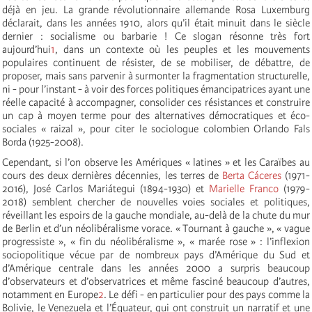
déjà en jeu. La grande révolutionnaire allemande Rosa Luxemburg
déclarait, dans les années 1910, alors qu’il était minuit dans le siècle
dernier : socialisme ou barbarie ! Ce slogan résonne très fort
aujourd’hui
1
, dans un contexte où les peuples et les mouvements
populaires continuent de résister, de se mobiliser, de débattre, de
proposer, mais sans parvenir à surmonter la fragmentation structurelle,
ni - pour l’instant - à voir des forces politiques émancipatrices ayant une
réelle capacité à accompagner, consolider ces résistances et construire
un cap à moyen terme pour des alternatives démocratiques et éco-
sociales « raizal », pour citer le sociologue colombien Orlando Fals
Borda (1925-2008).
Cependant, si l’on observe les Amériques « latines » et les Caraïbes au
cours des deux dernières décennies, les terres de
Berta Cáceres
(1971-
2016), José Carlos Mariátegui (1894-1930) et
Marielle Franco
(1979-
2018) semblent chercher de nouvelles voies sociales et politiques,
réveillant les espoirs de la gauche mondiale, au-delà de la chute du mur
de Berlin et d’un néolibéralisme vorace. « Tournant à gauche », « vague
progressiste », « fin du néolibéralisme », « marée rose » : l’inflexion
sociopolitique vécue par de nombreux pays d’Amérique du Sud et
d’Amérique centrale dans les années 2000 a surpris beaucoup
d’observateurs et d’observatrices et même fasciné beaucoup d’autres,
notamment en Europe
2
. Le défi - en particulier pour des pays comme la
Bolivie, le Venezuela et l’Équateur, qui ont construit un narratif et une