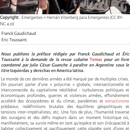
Copyright
Emergentes + Hernán Vitenberg para Emergentes (CC BY-
NC 4.0)
Franck Gaudichaud
Eric Toussaint
Nous publions la préface rédigée par Franck Gaudichaud et Éric
Toussaint à la demande de la revue cubaine
Temas
pour un livre
coordonné par Julio César Guanche à paraître en Argentine sous le
titre
Izquierdas y derechas en America latina
.
Le monde de ces dernières années a été marqué par de multiples crises.
On pourrait parler d’une « polycrise » globale, intersectionnelle et
interconnectée du capitalisme néolibéral : turbulences politiques et
économiques profondes, guerres et violences armées, effondrement
accéléré des écosystèmes et du climat, pandémies et
extractivisme
prédateur, redéfinitions brutales des équilibres géopolitiques et
tensions inter-impérialistes, etc. Une fois de plus, l’humanité traverse
des ouragans et des défis majeurs dans un moment historique où,
manifestement, sa survie même en tant qu’espèce et son (in)capacité à
habiter collectivement et pacifiquement cette planète sont d’ores et