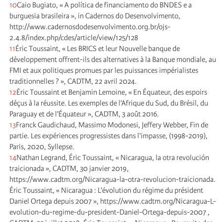
10
Caio Bugiato, « A política de financiamento do BNDES e a
burguesia brasileira », in Cadernos do Desenvolvimento,
http://www.cadernosdodesenvolvimento.org.br/ojs-
2.4.8/index.php/cdes/article/view/125/128
11
Éric Toussaint, « Les BRICS et leur Nouvelle banque de
développement offrent-ils des alternatives à la Banque mondiale, au
FMI et aux politiques promues par les puissances impérialistes
traditionnelles ? », CADTM, 22 avril 2024.
12
Éric Toussaint et Benjamin Lemoine, « En Équateur, des espoirs
déçus à la réussite. Les exemples de l’Afrique du Sud, du Brésil, du
Paraguay et de l’Équateur », CADTM, 3 août 2016.
13
Franck Gaudichaud, Massimo Modonesi, Jeffery Webber, Fin de
partie. Les expériences progressistes dans l’impasse, (1998-2019),
Paris, 2020, Syllepse.
14
Nathan Legrand, Éric Toussaint, « Nicaragua, la otra revolución
traicionada », CADTM, 30 janvier 2019,
https://www.cadtm.org/Nicaragua-la-otra-revolucion-traicionada.
Éric Toussaint, « Nicaragua : L’évolution du régime du président
Daniel Ortega depuis 2007 », https://www.cadtm.org/Nicaragua-L-
evolution-du-regime-du-president-Daniel-Ortega-depuis-2007 ,