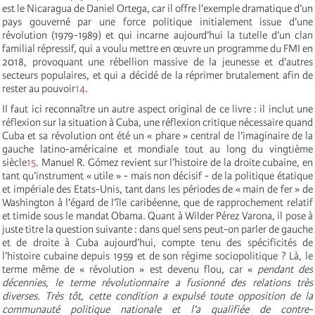
est le Nicaragua de Daniel Ortega, car il offre l’exemple dramatique d’un
pays gouverné par une force politique initialement issue d’une
révolution (1979-1989) et qui incarne aujourd’hui la tutelle d’un clan
familial répressif, qui a voulu mettre en œuvre un programme du FMI en
2018, provoquant une rébellion massive de la jeunesse et d’autres
secteurs populaires, et qui a décidé de la réprimer brutalement afin de
rester au pouvoir
14
.
Il faut ici reconnaître un autre aspect original de ce livre : il inclut une
réflexion sur la situation à Cuba, une réflexion critique nécessaire quand
Cuba et sa révolution ont été un « phare » central de l’imaginaire de la
gauche latino-américaine et mondiale tout au long du vingtième
siècle
15
. Manuel R. Gómez revient sur l’histoire de la droite cubaine, en
tant qu’instrument « utile » - mais non décisif - de la politique étatique
et impériale des Etats-Unis, tant dans les périodes de « main de fer » de
Washington à l’égard de l’île caribéenne, que de rapprochement relatif
et timide sous le mandat Obama. Quant à Wilder Pérez Varona, il pose à
juste titre la question suivante : dans quel sens peut-on parler de gauche
et de droite à Cuba aujourd’hui, compte tenu des spécificités de
l’histoire cubaine depuis 1959 et de son régime sociopolitique ? Là, le
terme même de « révolution » est devenu flou, car «
pendant des
décennies, le terme révolutionnaire a fusionné des relations très
diverses. Très tôt, cette condition a expulsé toute opposition de la
communauté politique nationale et l’a qualifiée de contre-