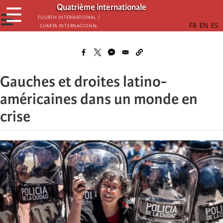
Aller
Quatrième internationale
☰
au
☰
Fourth International /
Cuarta Internacional
contenu
principal
Gauches et droites latino-
américaines dans un monde en
crise