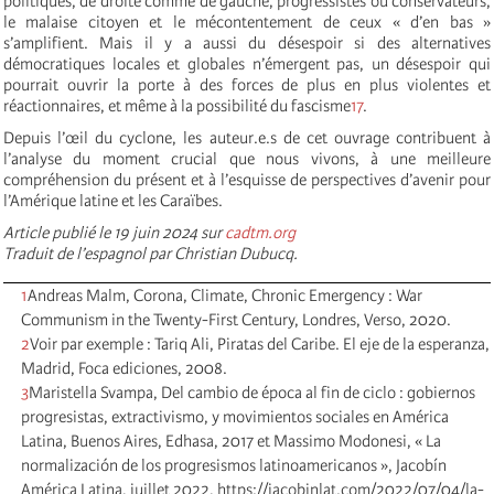
politiques, de droite comme de gauche, progressistes ou conservateurs,
le malaise citoyen et le mécontentement de ceux « d’en bas »
s’amplifient. Mais il y a aussi du désespoir si des alternatives
démocratiques locales et globales n’émergent pas, un désespoir qui
pourrait ouvrir la porte à des forces de plus en plus violentes et
réactionnaires, et même à la possibilité du fascisme
17
.
Depuis l’œil du cyclone, les auteur.e.s de cet ouvrage contribuent à
l’analyse du moment crucial que nous vivons, à une meilleure
compréhension du présent et à l’esquisse de perspectives d’avenir pour
l’Amérique latine et les Caraïbes.
Article publié le 19 juin 2024 sur
cadtm.org
Traduit de l’espagnol par Christian Dubucq.
1
Andreas Malm, Corona, Climate, Chronic Emergency : War
Communism in the Twenty-First Century, Londres, Verso, 2020.
2
Voir par exemple : Tariq Ali, Piratas del Caribe. El eje de la esperanza,
Madrid, Foca ediciones, 2008.
3
Maristella Svampa, Del cambio de época al fin de ciclo : gobiernos
progresistas, extractivismo, y movimientos sociales en América
Latina, Buenos Aires, Edhasa, 2017 et Massimo Modonesi, « La
normalización de los progresismos latinoamericanos », Jacobín
América Latina, juillet 2022, https://jacobinlat.com/2022/07/04/la-