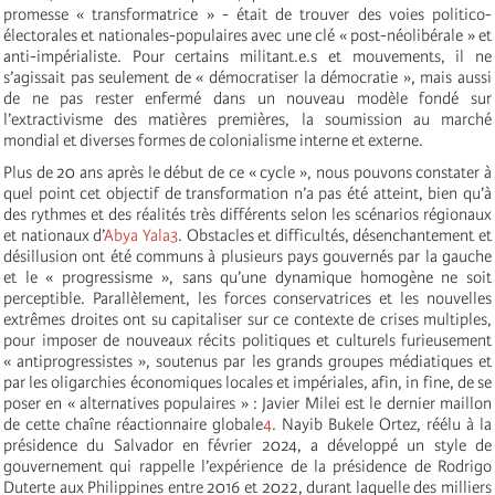
promesse « transformatrice » - était de trouver des voies politico-
électorales et nationales-populaires avec une clé « post-néolibérale » et
anti-impérialiste. Pour certains militant.e.s et mouvements, il ne
s’agissait pas seulement de « démocratiser la démocratie », mais aussi
de ne pas rester enfermé dans un nouveau modèle fondé sur
l’extractivisme des matières premières, la soumission au marché
mondial et diverses formes de colonialisme interne et externe.
Plus de 20 ans après le début de ce « cycle », nous pouvons constater à
quel point cet objectif de transformation n’a pas été atteint, bien qu’à
des rythmes et des réalités très différents selon les scénarios régionaux
et nationaux d’
Abya Yala
3
. Obstacles et difficultés, désenchantement et
désillusion ont été communs à plusieurs pays gouvernés par la gauche
et le « progressisme », sans qu’une dynamique homogène ne soit
perceptible. Parallèlement, les forces conservatrices et les nouvelles
extrêmes droites ont su capitaliser sur ce contexte de crises multiples,
pour imposer de nouveaux récits politiques et culturels furieusement
« antiprogressistes », soutenus par les grands groupes médiatiques et
par les oligarchies économiques locales et impériales, afin, in fine, de se
poser en « alternatives populaires » : Javier Milei est le dernier maillon
de cette chaîne réactionnaire globale
4
. Nayib Bukele Ortez, réélu à la
présidence du Salvador en février 2024, a développé un style de
gouvernement qui rappelle l’expérience de la présidence de Rodrigo
Duterte aux Philippines entre 2016 et 2022, durant laquelle des milliers