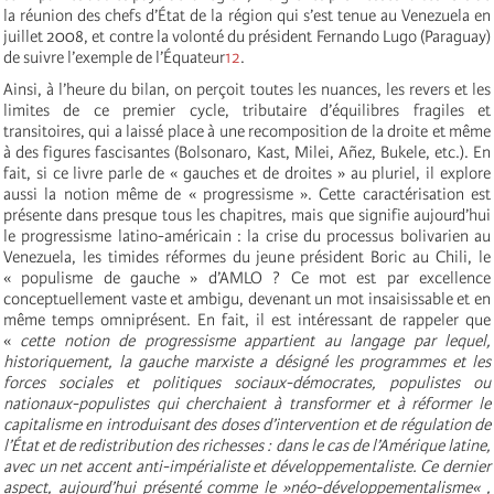
la réunion des chefs d’État de la région qui s’est tenue au Venezuela en
juillet 2008, et contre la volonté du président Fernando Lugo (Paraguay)
de suivre l’exemple de l’Équateur
12
.
Ainsi, à l’heure du bilan, on perçoit toutes les nuances, les revers et les
limites de ce premier cycle, tributaire d’équilibres fragiles et
transitoires, qui a laissé place à une recomposition de la droite et même
à des figures fascisantes (Bolsonaro, Kast, Milei, Añez, Bukele, etc.). En
fait, si ce livre parle de « gauches et de droites » au pluriel, il explore
aussi la notion même de « progressisme ». Cette caractérisation est
présente dans presque tous les chapitres, mais que signifie aujourd’hui
le progressisme latino-américain : la crise du processus bolivarien au
Venezuela, les timides réformes du jeune président Boric au Chili, le
« populisme de gauche » d’AMLO ? Ce mot est par excellence
conceptuellement vaste et ambigu, devenant un mot insaisissable et en
même temps omniprésent. En fait, il est intéressant de rappeler que
«
cette notion de progressisme appartient au langage par lequel,
historiquement, la gauche marxiste a désigné les programmes et les
forces sociales et politiques sociaux-démocrates, populistes ou
nationaux-populistes qui cherchaient à transformer et à réformer le
capitalisme en introduisant des doses d’intervention et de régulation de
l’État et de redistribution des richesses : dans le cas de l’Amérique latine,
avec un net accent anti-impérialiste et développementaliste. Ce dernier
aspect, aujourd’hui présenté comme le »néo-développementalisme« ,