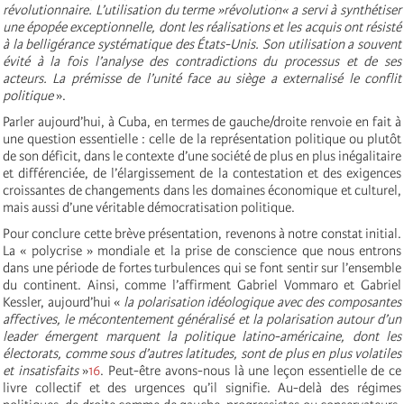
révolutionnaire. L’utilisation du terme »révolution« a servi à synthétiser
une épopée exceptionnelle, dont les réalisations et les acquis ont résisté
à la belligérance systématique des États-Unis. Son utilisation a souvent
évité à la fois l’analyse des contradictions du processus et de ses
acteurs. La prémisse de l’unité face au siège a externalisé le conflit
politique
».
Parler aujourd’hui, à Cuba, en termes de gauche/droite renvoie en fait à
une question essentielle : celle de la représentation politique ou plutôt
de son déficit, dans le contexte d’une société de plus en plus inégalitaire
et différenciée, de l’élargissement de la contestation et des exigences
croissantes de changements dans les domaines économique et culturel,
mais aussi d’une véritable démocratisation politique.
Pour conclure cette brève présentation, revenons à notre constat initial.
La « polycrise » mondiale et la prise de conscience que nous entrons
dans une période de fortes turbulences qui se font sentir sur l’ensemble
du continent. Ainsi, comme l’affirment Gabriel Vommaro et Gabriel
Kessler, aujourd’hui «
la polarisation idéologique avec des composantes
affectives, le mécontentement généralisé et la polarisation autour d’un
leader émergent marquent la politique latino-américaine, dont les
électorats, comme sous d’autres latitudes, sont de plus en plus volatiles
et insatisfaits
»
16
. Peut-être avons-nous là une leçon essentielle de ce
livre collectif et des urgences qu’il signifie. Au-delà des régimes