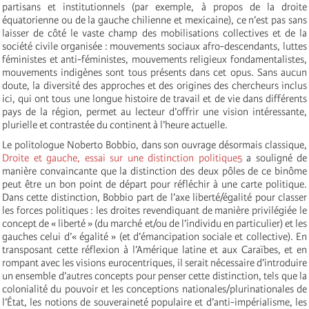
partisans et institutionnels (par exemple, à propos de la droite
équatorienne ou de la gauche chilienne et mexicaine), ce n’est pas sans
laisser de côté le vaste champ des mobilisations collectives et de la
société civile organisée : mouvements sociaux afro-descendants, luttes
féministes et anti-féministes, mouvements religieux fondamentalistes,
mouvements indigènes sont tous présents dans cet opus. Sans aucun
doute, la diversité des approches et des origines des chercheurs inclus
ici, qui ont tous une longue histoire de travail et de vie dans différents
pays de la région, permet au lecteur d’offrir une vision intéressante,
plurielle et contrastée du continent à l’heure actuelle.
Le politologue Noberto Bobbio, dans son ouvrage désormais classique,
Droite et gauche, essai sur une distinction politique
5
a souligné de
manière convaincante que la distinction des deux pôles de ce binôme
peut être un bon point de départ pour réfléchir à une carte politique.
Dans cette distinction, Bobbio part de l’axe liberté/égalité pour classer
les forces politiques : les droites revendiquant de manière privilégiée le
concept de « liberté » (du marché et/ou de l’individu en particulier) et les
gauches celui d’« égalité » (et d’émancipation sociale et collective). En
transposant cette réflexion à l’Amérique latine et aux Caraïbes, et en
rompant avec les visions eurocentriques, il serait nécessaire d’introduire
un ensemble d’autres concepts pour penser cette distinction, tels que la
colonialité du pouvoir et les conceptions nationales/plurinationales de
l’État, les notions de souveraineté populaire et d’anti-impérialisme, les