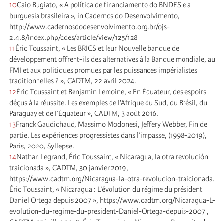
10
Caio Bugiato, « A política de financiamento do BNDES e a
burguesia brasileira », in Cadernos do Desenvolvimento,
http://www.cadernosdodesenvolvimento.org.br/ojs-
2.4.8/index.php/cdes/article/view/125/128
11
Éric Toussaint, « Les BRICS et leur Nouvelle banque de
développement offrent-ils des alternatives à la Banque mondiale, au
FMI et aux politiques promues par les puissances impérialistes
traditionnelles ? », CADTM, 22 avril 2024.
12
Éric Toussaint et Benjamin Lemoine, « En Équateur, des espoirs
déçus à la réussite. Les exemples de l’Afrique du Sud, du Brésil, du
Paraguay et de l’Équateur », CADTM, 3 août 2016.
13
Franck Gaudichaud, Massimo Modonesi, Jeffery Webber, Fin de
partie. Les expériences progressistes dans l’impasse, (1998-2019),
Paris, 2020, Syllepse.
14
Nathan Legrand, Éric Toussaint, « Nicaragua, la otra revolución
traicionada », CADTM, 30 janvier 2019,
https://www.cadtm.org/Nicaragua-la-otra-revolucion-traicionada.
Éric Toussaint, « Nicaragua : L’évolution du régime du président
Daniel Ortega depuis 2007 », https://www.cadtm.org/Nicaragua-L-
evolution-du-regime-du-president-Daniel-Ortega-depuis-2007 ,