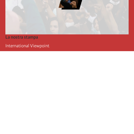
La nostra stampa
International Viewpoint
Punto de vista internacional
Inprecor
Facebook
Twitter
L’Internazionale
Ultimo congresso dell'internazionale
Dichiarazioni del bureau esecutivo
Istituto di formazione (IIRE)
Giovani
Autori