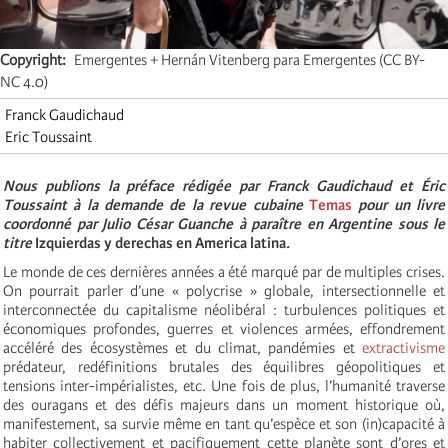
Copyright
Emergentes + Hernán Vitenberg para Emergentes (CC BY-
NC 4.0)
Franck Gaudichaud
Eric Toussaint
Nous publions la préface rédigée par Franck Gaudichaud et Éric
Toussaint à la demande de la revue cubaine
Temas
pour un livre
coordonné par Julio César Guanche à paraître en Argentine sous le
titre
Izquierdas y derechas en America latina
.
Le monde de ces dernières années a été marqué par de multiples crises.
On pourrait parler d’une « polycrise » globale, intersectionnelle et
interconnectée du capitalisme néolibéral : turbulences politiques et
économiques profondes, guerres et violences armées, effondrement
accéléré des écosystèmes et du climat, pandémies et
extractivisme
prédateur, redéfinitions brutales des équilibres géopolitiques et
tensions inter-impérialistes, etc. Une fois de plus, l’humanité traverse
des ouragans et des défis majeurs dans un moment historique où,
manifestement, sa survie même en tant qu’espèce et son (in)capacité à
habiter collectivement et pacifiquement cette planète sont d’ores et