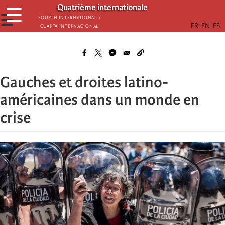
Skip
Quatrième internationale
☰
to
☰
Fourth International /
Cuarta Internacional
main
content
Gauches et droites latino-
américaines dans un monde en
crise