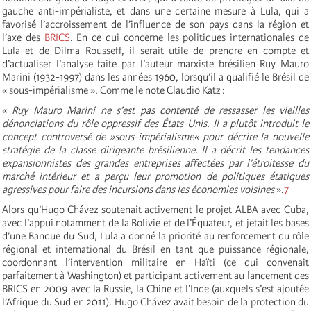
gauche anti-impérialiste, et dans une certaine mesure à Lula, qui a
favorisé l’accroissement de l’influence de son pays dans la région et
l’axe des
BRICS
. En ce qui concerne les politiques internationales de
Lula et de Dilma Rousseff, il serait utile de prendre en compte et
d’actualiser l’analyse faite par l’auteur marxiste brésilien Ruy Mauro
Marini (1932-1997) dans les années 1960, lorsqu’il a qualifié le Brésil de
« sous-impérialisme ». Comme le note Claudio Katz :
«
Ruy Mauro Marini ne s’est pas contenté de ressasser les vieilles
dénonciations du rôle oppressif des États-Unis. Il a plutôt introduit le
concept controversé de »sous-impérialisme« pour décrire la nouvelle
stratégie de la classe dirigeante brésilienne. Il a décrit les tendances
expansionnistes des grandes entreprises affectées par l’étroitesse du
marché intérieur et a perçu leur promotion de politiques étatiques
agressives pour faire des incursions dans les économies voisines
».
7
Alors qu’Hugo Chávez soutenait activement le projet ALBA avec Cuba,
avec l’appui notamment de la Bolivie et de l’Équateur, et jetait les bases
d’une Banque du Sud, Lula a donné la priorité au renforcement du rôle
régional et international du Brésil en tant que puissance régionale,
coordonnant l’intervention militaire en Haïti (ce qui convenait
parfaitement à Washington) et participant activement au lancement des
BRICS en 2009 avec la Russie, la Chine et l’Inde (auxquels s’est ajoutée
l’Afrique du Sud en 2011). Hugo Chávez avait besoin de la protection du