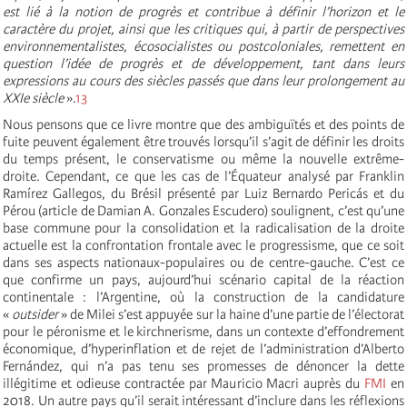
est lié à la notion de progrès et contribue à définir l’horizon et le
caractère du projet, ainsi que les critiques qui, à partir de perspectives
environnementalistes, écosocialistes ou postcoloniales, remettent en
question l’idée de progrès et de développement, tant dans leurs
expressions au cours des siècles passés que dans leur prolongement au
XXIe siècle
».
13
Nous pensons que ce livre montre que des ambiguïtés et des points de
fuite peuvent également être trouvés lorsqu’il s’agit de définir les droits
du temps présent, le conservatisme ou même la nouvelle extrême-
droite. Cependant, ce que les cas de l’Équateur analysé par Franklin
Ramírez Gallegos, du Brésil présenté par Luiz Bernardo Pericás et du
Pérou (article de Damian A. Gonzales Escudero) soulignent, c’est qu’une
base commune pour la consolidation et la radicalisation de la droite
actuelle est la confrontation frontale avec le progressisme, que ce soit
dans ses aspects nationaux-populaires ou de centre-gauche. C’est ce
que confirme un pays, aujourd’hui scénario capital de la réaction
continentale : l’Argentine, où la construction de la candidature
«
outsider
» de Milei s’est appuyée sur la haine d’une partie de l’électorat
pour le péronisme et le kirchnerisme, dans un contexte d’effondrement
économique, d’hyperinflation et de rejet de l’administration d’Alberto
Fernández, qui n’a pas tenu ses promesses de dénoncer la dette
illégitime et odieuse contractée par Mauricio Macri auprès du
FMI
en
2018. Un autre pays qu’il serait intéressant d’inclure dans les réflexions