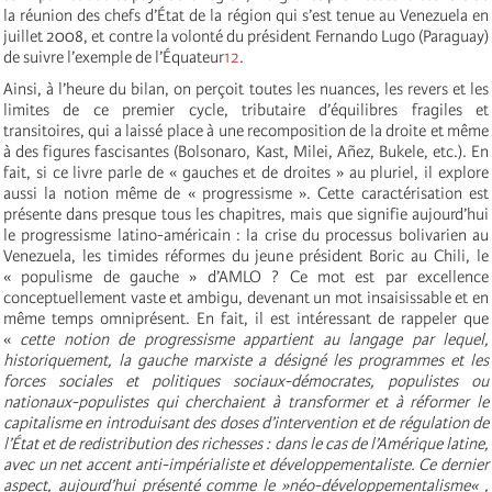
la réunion des chefs d’État de la région qui s’est tenue au Venezuela en
juillet 2008, et contre la volonté du président Fernando Lugo (Paraguay)
de suivre l’exemple de l’Équateur
12
.
Ainsi, à l’heure du bilan, on perçoit toutes les nuances, les revers et les
limites de ce premier cycle, tributaire d’équilibres fragiles et
transitoires, qui a laissé place à une recomposition de la droite et même
à des figures fascisantes (Bolsonaro, Kast, Milei, Añez, Bukele, etc.). En
fait, si ce livre parle de « gauches et de droites » au pluriel, il explore
aussi la notion même de « progressisme ». Cette caractérisation est
présente dans presque tous les chapitres, mais que signifie aujourd’hui
le progressisme latino-américain : la crise du processus bolivarien au
Venezuela, les timides réformes du jeune président Boric au Chili, le
« populisme de gauche » d’AMLO ? Ce mot est par excellence
conceptuellement vaste et ambigu, devenant un mot insaisissable et en
même temps omniprésent. En fait, il est intéressant de rappeler que
«
cette notion de progressisme appartient au langage par lequel,
historiquement, la gauche marxiste a désigné les programmes et les
forces sociales et politiques sociaux-démocrates, populistes ou
nationaux-populistes qui cherchaient à transformer et à réformer le
capitalisme en introduisant des doses d’intervention et de régulation de
l’État et de redistribution des richesses : dans le cas de l’Amérique latine,
avec un net accent anti-impérialiste et développementaliste. Ce dernier
aspect, aujourd’hui présenté comme le »néo-développementalisme« ,