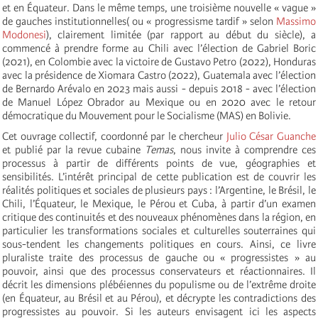
et en Équateur. Dans le même temps, une troisième nouvelle « vague »
de gauches institutionnelles( ou « progressisme tardif » selon
Massimo
Modonesi
), clairement limitée (par rapport au début du siècle), a
commencé à prendre forme au Chili avec l’élection de Gabriel Boric
(2021), en Colombie avec la victoire de Gustavo Petro (2022), Honduras
avec la présidence de Xiomara Castro (2022), Guatemala avec l’élection
de Bernardo Arévalo en 2023 mais aussi - depuis 2018 - avec l’élection
de Manuel López Obrador au Mexique ou en 2020 avec le retour
démocratique du Mouvement pour le Socialisme (MAS) en Bolivie.
Cet ouvrage collectif, coordonné par le chercheur
Julio César Guanche
et publié par la revue cubaine
Temas
, nous invite à comprendre ces
processus à partir de différents points de vue, géographies et
sensibilités. L’intérêt principal de cette publication est de couvrir les
réalités politiques et sociales de plusieurs pays : l’Argentine, le Brésil, le
Chili, l’Équateur, le Mexique, le Pérou et Cuba, à partir d’un examen
critique des continuités et des nouveaux phénomènes dans la région, en
particulier les transformations sociales et culturelles souterraines qui
sous-tendent les changements politiques en cours. Ainsi, ce livre
pluraliste traite des processus de gauche ou « progressistes » au
pouvoir, ainsi que des processus conservateurs et réactionnaires. Il
décrit les dimensions plébéiennes du populisme ou de l’extrême droite
(en Équateur, au Brésil et au Pérou), et décrypte les contradictions des
progressistes au pouvoir. Si les auteurs envisagent ici les aspects