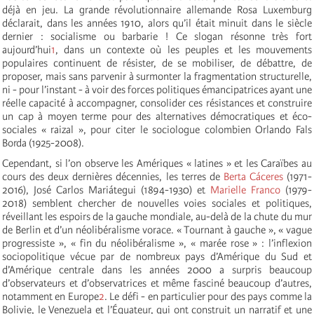
déjà en jeu. La grande révolutionnaire allemande Rosa Luxemburg
déclarait, dans les années 1910, alors qu’il était minuit dans le siècle
dernier : socialisme ou barbarie ! Ce slogan résonne très fort
aujourd’hui
1
, dans un contexte où les peuples et les mouvements
populaires continuent de résister, de se mobiliser, de débattre, de
proposer, mais sans parvenir à surmonter la fragmentation structurelle,
ni - pour l’instant - à voir des forces politiques émancipatrices ayant une
réelle capacité à accompagner, consolider ces résistances et construire
un cap à moyen terme pour des alternatives démocratiques et éco-
sociales « raizal », pour citer le sociologue colombien Orlando Fals
Borda (1925-2008).
Cependant, si l’on observe les Amériques « latines » et les Caraïbes au
cours des deux dernières décennies, les terres de
Berta Cáceres
(1971-
2016), José Carlos Mariátegui (1894-1930) et
Marielle Franco
(1979-
2018) semblent chercher de nouvelles voies sociales et politiques,
réveillant les espoirs de la gauche mondiale, au-delà de la chute du mur
de Berlin et d’un néolibéralisme vorace. « Tournant à gauche », « vague
progressiste », « fin du néolibéralisme », « marée rose » : l’inflexion
sociopolitique vécue par de nombreux pays d’Amérique du Sud et
d’Amérique centrale dans les années 2000 a surpris beaucoup
d’observateurs et d’observatrices et même fasciné beaucoup d’autres,
notamment en Europe
2
. Le défi - en particulier pour des pays comme la
Bolivie, le Venezuela et l’Équateur, qui ont construit un narratif et une