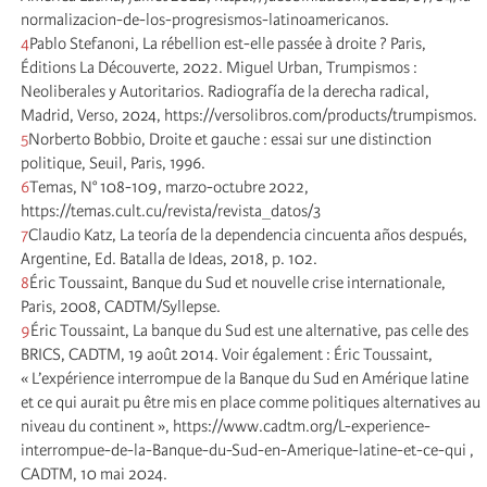
normalizacion-de-los-progresismos-latinoamericanos.
4
Pablo Stefanoni, La rébellion est-elle passée à droite ? Paris,
Éditions La Découverte, 2022. Miguel Urban, Trumpismos :
Neoliberales y Autoritarios. Radiografía de la derecha radical,
Madrid, Verso, 2024, https://versolibros.com/products/trumpismos.
5
Norberto Bobbio, Droite et gauche : essai sur une distinction
politique, Seuil, Paris, 1996.
6
Temas, N° 108-109, marzo-octubre 2022,
https://temas.cult.cu/revista/revista_datos/3
7
Claudio Katz, La teoría de la dependencia cincuenta años después,
Argentine, Ed. Batalla de Ideas, 2018, p. 102.
8
Éric Toussaint, Banque du Sud et nouvelle crise internationale,
Paris, 2008, CADTM/Syllepse.
9
Éric Toussaint, La banque du Sud est une alternative, pas celle des
BRICS, CADTM, 19 août 2014. Voir également : Éric Toussaint,
« L’expérience interrompue de la Banque du Sud en Amérique latine
et ce qui aurait pu être mis en place comme politiques alternatives au
niveau du continent », https://www.cadtm.org/L-experience-
interrompue-de-la-Banque-du-Sud-en-Amerique-latine-et-ce-qui ,
CADTM, 10 mai 2024.