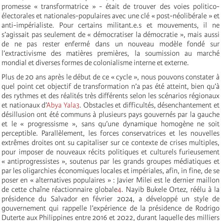
promesse « transformatrice » - était de trouver des voies politico-
électorales et nationales-populaires avec une clé « post-néolibérale » et
anti-impérialiste. Pour certains militant.e.s et mouvements, il ne
s’agissait pas seulement de « démocratiser la démocratie », mais aussi
de ne pas rester enfermé dans un nouveau modèle fondé sur
l’extractivisme des matières premières, la soumission au marché
mondial et diverses formes de colonialisme interne et externe.
Plus de 20 ans après le début de ce « cycle », nous pouvons constater à
quel point cet objectif de transformation n’a pas été atteint, bien qu’à
des rythmes et des réalités très différents selon les scénarios régionaux
et nationaux d’
Abya Yala
3
. Obstacles et difficultés, désenchantement et
désillusion ont été communs à plusieurs pays gouvernés par la gauche
et le « progressisme », sans qu’une dynamique homogène ne soit
perceptible. Parallèlement, les forces conservatrices et les nouvelles
extrêmes droites ont su capitaliser sur ce contexte de crises multiples,
pour imposer de nouveaux récits politiques et culturels furieusement
« antiprogressistes », soutenus par les grands groupes médiatiques et
par les oligarchies économiques locales et impériales, afin, in fine, de se
poser en « alternatives populaires » : Javier Milei est le dernier maillon
de cette chaîne réactionnaire globale
4
. Nayib Bukele Ortez, réélu à la
présidence du Salvador en février 2024, a développé un style de
gouvernement qui rappelle l’expérience de la présidence de Rodrigo
Duterte aux Philippines entre 2016 et 2022, durant laquelle des milliers