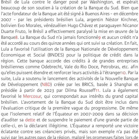
Brésil de Lula contre le danger posé par Washington, et espérait
beaucoup de son soutien à la création de la Banque du Sud. Bien que
l’acte fondateur de la Banque ait été signé à Buenos Aires - en décembre
2007 - par les présidents brésilien Lula, argentin Néstor Kirchner,
bolivien Evo Morales, vénézuélien Hugo Chávez et paraguayen Nicanor
Duarte Fruto, le Brésil a effectivement paralysé la mise en œuvre de la
Banque
8
. La Banque du Sud n’a jamais fonctionné
9
et aucun crédit n’a
été accordé au cours des quinze années qui ont suivi sa création. En fait,
Lula a favorisé l’utilisation de la Banque Nationale de Développement
Économique et Social (BNDES) pour la politique de crédit dans la
région. Cette banque accorde des crédits à de grandes entreprises
brésiliennes comme Odebrecht, Vale do Rio Doce, Petrobras, etc. afin
qu’elles puissent étendre et renforcer leurs activités à l’étranger
10
. Par la
suite, Lula a soutenu le lancement des activités de la Nouvelle Banque
de Développement (
NBD
) créée par les BRICS, basée à Shanghai et
présidée à partir de 2023 par Dilma Rousseff
11
. Lula a également
favorisé le
Mercosur
, qui correspondait aux intérêts du grand capital
brésilien. L’avortement de la Banque du Sud doit être inclus dans
l’évaluation critique de la première vague du progressisme. De même
que l’isolement relatif de l’Équateur en 2007-2009 dans sa décision
d’auditer sa
dette
et de suspendre le paiement d’une grande partie de
celle-ci, en la déclarant illégitime. L’Équateur a remporté une victoire
éclatante contre ses créanciers privés, mais son exemple n’a pas été
suivi par les autres pays de la région, malgré les promesses faites lors de