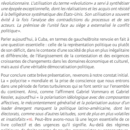
révolutionnaire. L’utilisation du terme »révolution« a servi à synthétiser
une épopée exceptionnelle, dont les réalisations et les acquis ont résisté
à la belligérance systématique des États-Unis. Son utilisation a souvent
évité à la fois l’analyse des contradictions du processus et de ses
acteurs. La prémisse de l’unité face au siège a externalisé le conflit
politique
».
Parler aujourd’hui, à Cuba, en termes de gauche/droite renvoie en fait à
une question essentielle : celle de la représentation politique ou plutôt
de son déficit, dans le contexte d’une société de plus en plus inégalitaire
et différenciée, de l’élargissement de la contestation et des exigences
croissantes de changements dans les domaines économique et culturel,
mais aussi d’une véritable démocratisation politique.
Pour conclure cette brève présentation, revenons à notre constat initial.
La « polycrise » mondiale et la prise de conscience que nous entrons
dans une période de fortes turbulences qui se font sentir sur l’ensemble
du continent. Ainsi, comme l’affirment Gabriel Vommaro et Gabriel
Kessler, aujourd’hui «
la polarisation idéologique avec des composantes
affectives, le mécontentement généralisé et la polarisation autour d’un
leader émergent marquent la politique latino-américaine, dont les
électorats, comme sous d’autres latitudes, sont de plus en plus volatiles
et insatisfaits
»
16
. Peut-être avons-nous là une leçon essentielle de ce
livre collectif et des urgences qu’il signifie. Au-delà des régimes