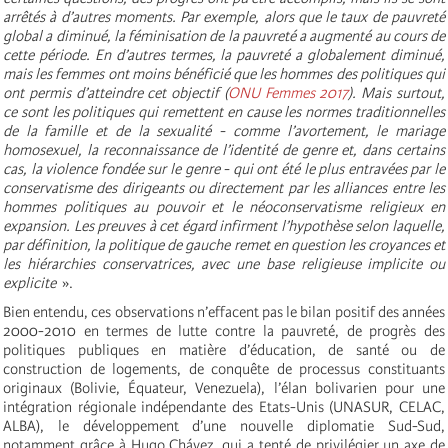
arrêtés à d’autres moments. Par exemple, alors que le taux de pauvreté
global a diminué, la féminisation de la pauvreté a augmenté au cours de
cette période. En d’autres termes, la pauvreté a globalement diminué,
mais les femmes ont moins bénéficié que les hommes des politiques qui
ont permis d’atteindre cet objectif (
ONU Femmes 2017
). Mais surtout,
ce sont les politiques qui remettent en cause les normes traditionnelles
de la famille et de la sexualité - comme l’avortement, le mariage
homosexuel, la reconnaissance de l’identité de genre et, dans certains
cas, la violence fondée sur le genre - qui ont été le plus entravées par le
conservatisme des dirigeants ou directement par les alliances entre les
hommes politiques au pouvoir et le néoconservatisme religieux en
expansion. Les preuves à cet égard infirment l’hypothèse selon laquelle,
par définition, la politique de gauche remet en question les croyances et
les hiérarchies conservatrices, avec une base religieuse implicite ou
explicite
».
Bien entendu, ces observations n’effacent pas le bilan positif des années
2000-2010 en termes de lutte contre la pauvreté, de progrès des
politiques publiques en matière d’éducation, de santé ou de
construction de logements, de conquête de processus constituants
originaux (Bolivie, Équateur, Venezuela), l’élan bolivarien pour une
intégration régionale indépendante des Etats-Unis (UNASUR, CELAC,
ALBA), le développement d’une nouvelle diplomatie Sud-Sud,
notamment grâce à Hugo Chávez, qui a tenté de privilégier un axe de