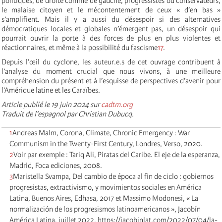
politiques, de droite comme de gauche, progressistes ou conservateurs,
le malaise citoyen et le mécontentement de ceux « d’en bas »
s’amplifient. Mais il y a aussi du désespoir si des alternatives
démocratiques locales et globales n’émergent pas, un désespoir qui
pourrait ouvrir la porte à des forces de plus en plus violentes et
réactionnaires, et même à la possibilité du fascisme
17
.
Depuis l’œil du cyclone, les auteur.e.s de cet ouvrage contribuent à
l’analyse du moment crucial que nous vivons, à une meilleure
compréhension du présent et à l’esquisse de perspectives d’avenir pour
l’Amérique latine et les Caraïbes.
Article publié le 19 juin 2024 sur
cadtm.org
Traduit de l’espagnol par Christian Dubucq.
1
Andreas Malm, Corona, Climate, Chronic Emergency : War
Communism in the Twenty-First Century, Londres, Verso, 2020.
2
Voir par exemple : Tariq Ali, Piratas del Caribe. El eje de la esperanza,
Madrid, Foca ediciones, 2008.
3
Maristella Svampa, Del cambio de época al fin de ciclo : gobiernos
progresistas, extractivismo, y movimientos sociales en América
Latina, Buenos Aires, Edhasa, 2017 et Massimo Modonesi, « La
normalización de los progresismos latinoamericanos », Jacobín
América Latina, juillet 2022, https://jacobinlat.com/2022/07/04/la-