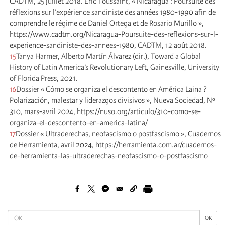
CADTM, 25 juillet 2018. Éric Toussaint, « Nicaragua : Poursuite des
réflexions sur l’expérience sandiniste des années 1980-1990 afin de
comprendre le régime de Daniel Ortega et de Rosario Murillo »,
https://www.cadtm.org/Nicaragua-Poursuite-des-reflexions-sur-l-
experience-sandiniste-des-annees-1980, CADTM, 12 août 2018.
15
Tanya Harmer, Alberto Martín Álvarez (dir.), Toward a Global
History of Latin America’s Revolutionary Left, Gainesville, University
of Florida Press, 2021.
16
Dossier « Cómo se organiza el descontento en América Laina ?
Polarización, malestar y liderazgos divisivos », Nueva Sociedad, Nº
310, mars-avril 2024, https://nuso.org/articulo/310-como-se-
organiza-el-descontento-en-america-latina/
17
Dossier « Ultraderechas, neofascismo o postfascismo », Cuadernos
de Herramienta, avril 2024, https://herramienta.com.ar/cuadernos-
de-herramienta-las-ultraderechas-neofascismo-o-postfascismo
OK
OK