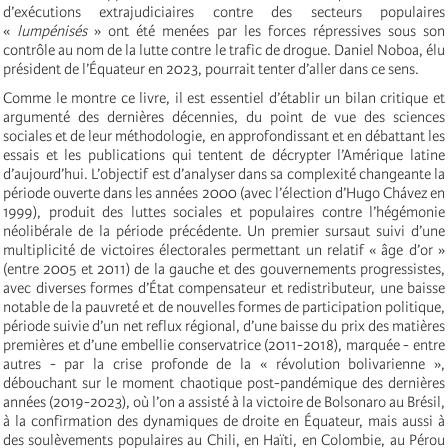
d’exécutions extrajudiciaires contre des secteurs populaires
«
lumpénisés
» ont été menées par les forces répressives sous son
contrôle au nom de la lutte contre le trafic de drogue. Daniel Noboa, élu
président de l’Équateur en 2023, pourrait tenter d’aller dans ce sens.
Comme le montre ce livre, il est essentiel d’établir un bilan critique et
argumenté des dernières décennies, du point de vue des sciences
sociales et de leur méthodologie, en approfondissant et en débattant les
essais et les publications qui tentent de décrypter l’Amérique latine
d’aujourd’hui. L’objectif est d’analyser dans sa complexité changeante la
période ouverte dans les années 2000 (avec l’élection d’Hugo Chávez en
1999), produit des luttes sociales et populaires contre l’hégémonie
néolibérale de la période précédente. Un premier sursaut suivi d’une
multiplicité de victoires électorales permettant un relatif « âge d’or »
(entre 2005 et 2011) de la gauche et des gouvernements progressistes,
avec diverses formes d’État compensateur et redistributeur, une baisse
notable de la pauvreté et de nouvelles formes de participation politique,
période suivie d’un net reflux régional, d’une baisse du prix des matières
premières et d’une embellie conservatrice (2011-2018), marquée - entre
autres - par la crise profonde de la « révolution bolivarienne »,
débouchant sur le moment chaotique post-pandémique des dernières
années (2019-2023), où l’on a assisté à la victoire de Bolsonaro au Brésil,
à la confirmation des dynamiques de droite en Équateur, mais aussi à
des soulèvements populaires au Chili, en Haïti, en Colombie, au Pérou