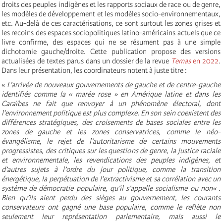
droits des peuples indigènes et les rapports sociaux de race ou de genre,
les modèles de développement et les modèles socio-environnementaux,
etc. Au-delà de ces caractérisations, ce sont surtout les zones grises et
les recoins des espaces sociopolitiques latino-américains actuels que ce
livre confirme, des espaces qui ne se résument pas à une simple
dichotomie gauche/droite. Cette publication propose des versions
actualisées de textes parus dans un dossier de la revue
Temas
en 2022
.
Dans leur présentation, les coordinateurs notent à juste titre :
«
L’arrivée de nouveaux gouvernements de gauche et de centre-gauche
identifiés comme la « marée rose » en Amérique latine et dans les
Caraïbes ne fait que renvoyer à un phénomène électoral, dont
l’environnement politique est plus complexe. En son sein coexistent des
différences stratégiques, des croisements de bases sociales entre les
zones de gauche et les zones conservatrices, comme le néo-
évangélisme, le rejet de l’autoritarisme de certains mouvements
progressistes, des critiques sur les questions de genre, la justice raciale
et environnementale, les revendications des peuples indigènes, et
d’autres sujets à l’ordre du jour politique, comme la transition
énergétique, la perpétuation de l’extractivisme et sa corrélation avec un
système de démocratie populaire, qu’il s’appelle socialisme ou non« .
Bien qu’ils aient perdu des sièges au gouvernement, les courants
conservateurs ont gagné une base populaire, comme le reflète non
seulement leur représentation parlementaire, mais aussi le