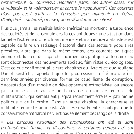
renforcement du consensus néolibéral parmi ces autres bases, sur
la »liberté« et la »démocratie« et contre le »populisme". Ces courants
n’ont pas cessé d’utiliser la répression pour maintenir un régime
d’inégalité caractérisé par une grande dévastation sociale
».
6
Plus que jamais, les réalités latino-américaines montrent la turbulence
des sociétés et de l’ensemble des forces politiques : une situation dans
laquelle l’extrême droite « libertarienne » et « anarcho-capitaliste » est
capable de faire un ratissage électoral dans des secteurs populaires
précaires, alors que dans le même temps, des courants politiques
émergeant du cœur de la gauche incarnent des pratiques autoritaires ou
sont déconnectés des mouvements sociaux, féministes ou écologistes.
C’est ce que confirment plusieurs chapitres du livre et ce que souligne
Daniel Kersffeld, rappelant que le progressisme a été marqué ces
dernières années par diverses formes de caudillisme, de corruption,
d’acceptation d’un modèle de développement extractiviste, ou encore
par la mise en œuvre de politiques de « main de fer » et de
militarisation, qui semblaient jusqu’à récemment être le « patrimoine
politique » de la droite. Dans un autre chapitre, la chercheuse et
militante féministe antiraciste Alina Herrera Fuentes souligne que le
conservatisme patriarcal ne vient pas seulement des rangs de la droite :
«
Les parcours nationaux des progressistes ont été et sont
profondément fragiles et discontinus. À certaines périodes et sur
certaines questions, des progrès ont pu être accomplis, mais ils se sont