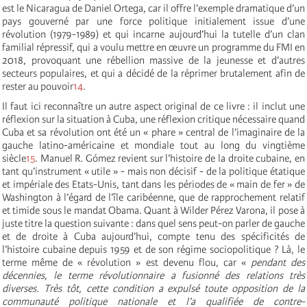
est le Nicaragua de Daniel Ortega, car il offre l’exemple dramatique d’un
pays gouverné par une force politique initialement issue d’une
révolution (1979-1989) et qui incarne aujourd’hui la tutelle d’un clan
familial répressif, qui a voulu mettre en œuvre un programme du FMI en
2018, provoquant une rébellion massive de la jeunesse et d’autres
secteurs populaires, et qui a décidé de la réprimer brutalement afin de
rester au pouvoir
14
.
Il faut ici reconnaître un autre aspect original de ce livre : il inclut une
réflexion sur la situation à Cuba, une réflexion critique nécessaire quand
Cuba et sa révolution ont été un « phare » central de l’imaginaire de la
gauche latino-américaine et mondiale tout au long du vingtième
siècle
15
. Manuel R. Gómez revient sur l’histoire de la droite cubaine, en
tant qu’instrument « utile » - mais non décisif - de la politique étatique
et impériale des Etats-Unis, tant dans les périodes de « main de fer » de
Washington à l’égard de l’île caribéenne, que de rapprochement relatif
et timide sous le mandat Obama. Quant à Wilder Pérez Varona, il pose à
juste titre la question suivante : dans quel sens peut-on parler de gauche
et de droite à Cuba aujourd’hui, compte tenu des spécificités de
l’histoire cubaine depuis 1959 et de son régime sociopolitique ? Là, le
terme même de « révolution » est devenu flou, car «
pendant des
décennies, le terme révolutionnaire a fusionné des relations très
diverses. Très tôt, cette condition a expulsé toute opposition de la
communauté politique nationale et l’a qualifiée de contre-