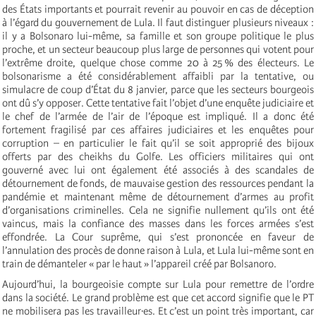
des États importants et pourrait revenir au pouvoir en cas de déception
à l’égard du gouvernement de Lula. Il faut distinguer plusieurs niveaux :
il y a Bolsonaro lui-même, sa famille et son groupe politique le plus
proche, et un secteur beaucoup plus large de personnes qui votent pour
l’extrême droite, quelque chose comme 20 à 25 % des électeurs. Le
bolsonarisme a été considérablement affaibli par la tentative, ou
simulacre de coup d’État du 8 janvier, parce que les secteurs bourgeois
ont dû s’y opposer. Cette tentative fait l’objet d’une enquête judiciaire et
le chef de l’armée de l’air de l’époque est impliqué. Il a donc été
fortement fragilisé par ces affaires judiciaires et les enquêtes pour
corruption – en particulier le fait qu’il se soit approprié des bijoux
offerts par des cheikhs du Golfe. Les officiers militaires qui ont
gouverné avec lui ont également été associés à des scandales de
détournement de fonds, de mauvaise gestion des ressources pendant la
pandémie et maintenant même de détournement d’armes au profit
d’organisations criminelles. Cela ne signifie nullement qu’ils ont été
vaincus, mais la confiance des masses dans les forces armées s’est
effondrée. La Cour suprême, qui s’est prononcée en faveur de
l’annulation des procès de donne raison à Lula, et Lula lui-même sont en
train de démanteler « par le haut » l’appareil créé par Bolsanoro.
Aujourd’hui, la bourgeoisie compte sur Lula pour remettre de l’ordre
dans la société. Le grand problème est que cet accord signifie que le PT
ne mobilisera pas les travailleur·es. Et c’est un point très important, car