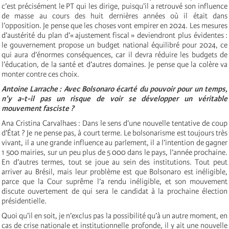
c’est précisément le PT qui les dirige, puisqu’il a retrouvé son influence
de masse au cours des huit dernières années où il était dans
l’opposition. Je pense que les choses vont empirer en 2024. Les mesures
d’austérité du plan d’« ajustement fiscal » deviendront plus évidentes :
le gouvernement propose un budget national équilibré pour 2024, ce
qui aura d’énormes conséquences, car il devra réduire les budgets de
l’éducation, de la santé et d’autres domaines. Je pense que la colère va
monter contre ces choix.
Antoine Larrache : Avec Bolsonaro écarté du pouvoir pour un temps,
n’y a-t-il pas un risque de voir se développer un véritable
mouvement fasciste ?
Ana Cristina Carvalhaes : Dans le sens d’une nouvelle tentative de coup
d’État ? Je ne pense pas, à court terme. Le bolsonarisme est toujours très
vivant, il a une grande influence au parlement, il a l’intention de gagner
1 500 mairies, sur un peu plus de 5 000 dans le pays, l’année prochaine.
En d’autres termes, tout se joue au sein des institutions. Tout peut
arriver au Brésil, mais leur problème est que Bolsonaro est inéligible,
parce que la Cour suprême l’a rendu inéligible, et son mouvement
discute ouvertement de qui sera le candidat à la prochaine élection
présidentielle.
Quoi qu’il en soit, je n’exclus pas la possibilité qu’à un autre moment, en
cas de crise nationale et institutionnelle profonde, il y ait une nouvelle