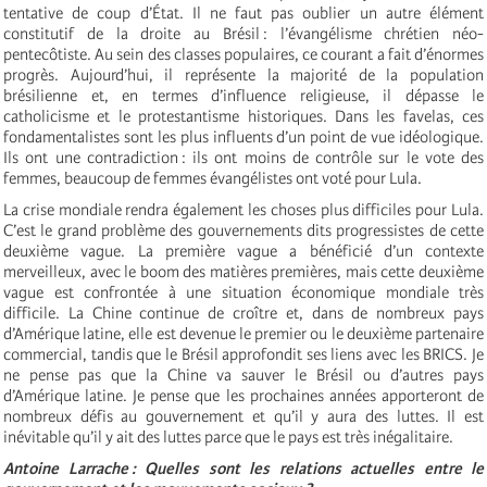
tentative de coup d’État. Il ne faut pas oublier un autre élément
constitutif de la droite au Brésil : l’évangélisme chrétien néo-
pentecôtiste. Au sein des classes populaires, ce courant a fait d’énormes
progrès. Aujourd’hui, il représente la majorité de la population
brésilienne et, en termes d’influence religieuse, il dépasse le
catholicisme et le protestantisme historiques. Dans les favelas, ces
fondamentalistes sont les plus influents d’un point de vue idéologique.
Ils ont une contradiction : ils ont moins de contrôle sur le vote des
femmes, beaucoup de femmes évangélistes ont voté pour Lula.
La crise mondiale rendra également les choses plus difficiles pour Lula.
C’est le grand problème des gouvernements dits progressistes de cette
deuxième vague. La première vague a bénéficié d’un contexte
merveilleux, avec le boom des matières premières, mais cette deuxième
vague est confrontée à une situation économique mondiale très
difficile. La Chine continue de croître et, dans de nombreux pays
d’Amérique latine, elle est devenue le premier ou le deuxième partenaire
commercial, tandis que le Brésil approfondit ses liens avec les BRICS. Je
ne pense pas que la Chine va sauver le Brésil ou d’autres pays
d’Amérique latine. Je pense que les prochaines années apporteront de
nombreux défis au gouvernement et qu’il y aura des luttes. Il est
inévitable qu’il y ait des luttes parce que le pays est très inégalitaire.
Antoine Larrache : Quelles sont les relations actuelles entre le