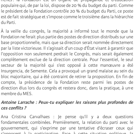
populaire qui, de par la loi, dispose de 20 % du budget du parti. Comme
le président de la Fondation contrôle 20 % du budget du Parti, ce poste
est de fait stratégique et s’impose comme le troisième dans la hiérarchie
du Parti.
À la veille du congrès, la majorité a informé tout le monde que la
Fondation ne ferait plus partie des postes de direction distribués sur une
base proportionnelle, mais que sa direction serait nommée directement
par la liste victorieuse. Il s’agissait d’un coup d’État visant à garantir que
l’opposition non seulement perdrait le Congrès, mais serait également
complètement exclue de la direction centrale. Pour l’essentiel, le seul
secteur de la majorité qui s’est opposé à cette manœuvre a été
Insurgencia, de Semente. Cela a provoqué un grand malaise au sein du
bloc majoritaire, qui a été contraint de retirer la proposition. En fin de
compte, la présidence de la Fondation reste parmi les postes de
direction élus lors du congrès et restera donc, dans la pratique, à un·e
membre du MES.
Antoine Larrache : Peux-tu expliquer les raisons plus profondes de
ces conflits ?
Ana Cristina Carvalhaes : Je pense qu’il y a deux questions
fondamentales combinées. Premièrement, la relation du parti avec le
gouvernement, qui s’exprime par une tentative d’écraser ceux qui
s’opposent à la participation. Face à cette situation politique, la