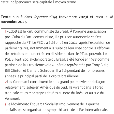
cette indépendance sera capitale à moyen terme.
Texte publié dans
Inprecor
n°174 (novembre 2023) et revu le 28
novembre 2023.
1
PCdoB est le Parti communiste du Brésil. À l’origine une scission
pro-Cuba du Parti communiste, il a pris son autonomie et s’est
rapproché du PT. Le PSOL a été fondé en 2004, après l’expulsion de
parlementaires, notamment à la suite de leur vote contre la réforme
des retraites et leur entrée en dissidence dans le PT au pouvoir. Le
PSDB, Parti social-démocrate du Brésil, a été fondé en 1988 comme
partisan de la « troisième voie » libérale représentée par Tony Blair,
Bill Clinton et Gerhard Schröder. Il a été pendant de nombreuses
années le principal parti de la droite brésilienne.
2
Les Yanomami constituent le plus grand peuple vivant de façon
relativement isolée en Amérique du Sud. Ils vivent dans la forêt
tropicale et les montagnes situées au nord du Brésil et au sud du
Venezuela.
3
Le Movimento Esquerda Socialist (mouvement de la gauche
socialiste) est organisation sympathisante de la IVe Internationale.