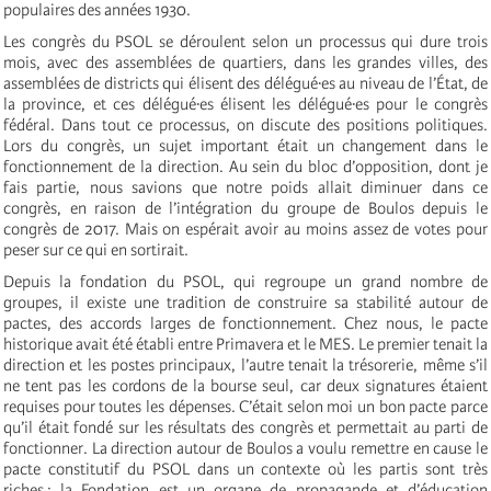
populaires des années 1930.
Les congrès du PSOL se déroulent selon un processus qui dure trois
mois, avec des assemblées de quartiers, dans les grandes villes, des
assemblées de districts qui élisent des délégué·es au niveau de l’État, de
la province, et ces délégué·es élisent les délégué·es pour le congrès
fédéral. Dans tout ce processus, on discute des positions politiques.
Lors du congrès, un sujet important était un changement dans le
fonctionnement de la direction. Au sein du bloc d’opposition, dont je
fais partie, nous savions que notre poids allait diminuer dans ce
congrès, en raison de l’intégration du groupe de Boulos depuis le
congrès de 2017. Mais on espérait avoir au moins assez de votes pour
peser sur ce qui en sortirait.
Depuis la fondation du PSOL, qui regroupe un grand nombre de
groupes, il existe une tradition de construire sa stabilité autour de
pactes, des accords larges de fonctionnement. Chez nous, le pacte
historique avait été établi entre Primavera et le MES. Le premier tenait la
direction et les postes principaux, l’autre tenait la trésorerie, même s’il
ne tent pas les cordons de la bourse seul, car deux signatures étaient
requises pour toutes les dépenses. C’était selon moi un bon pacte parce
qu’il était fondé sur les résultats des congrès et permettait au parti de
fonctionner. La direction autour de Boulos a voulu remettre en cause le
pacte constitutif du PSOL dans un contexte où les partis sont très
riches : la Fondation est un organe de propagande et d’éducation