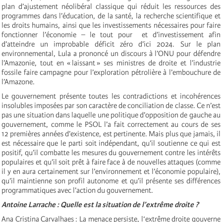
plan d’ajustement néolibéral classique qui réduit les ressources des
programmes dans l’éducation, de la santé, la recherche scientifique et
les droits humains, ainsi que les investissements nécessaires pour faire
fonctionner l’économie – le tout pour et d’investissement afin
d’atteindre un improbable déficit zéro d’ici 2024. Sur le plan
environnemental, Lula a prononcé un discours à l’ONU pour défendre
l’Amazonie, tout en « laissant » ses ministres de droite et l’industrie
fossile faire campagne pour l’exploration pétrolière à l’embouchure de
l’Amazone.
Le gouvernement présente toutes les contradictions et incohérences
insolubles imposées par son caractère de conciliation de classe. Ce n’est
pas une situation dans laquelle une politique d’opposition de gauche au
gouvernement, comme le PSOL l’a fait correctement au cours de ses
12 premières années d’existence, est pertinente. Mais plus que jamais, il
est nécessaire que le parti soit indépendant, qu’il soutienne ce qui est
positif, qu’il combatte les mesures du gouvernement contre les intérêts
populaires et qu’il soit prêt à faire face à de nouvelles attaques (comme
il y en aura certainement sur l’environnement et l’économie populaire),
qu’il maintienne son profil autonome et qu’il présente ses différences
programmatiques avec l’action du gouvernement.
Antoine Larrache : Quelle est la situation de l’extrême droite ?
Ana Cristina Carvalhaes : La menace persiste, l‘extrême droite gouverne