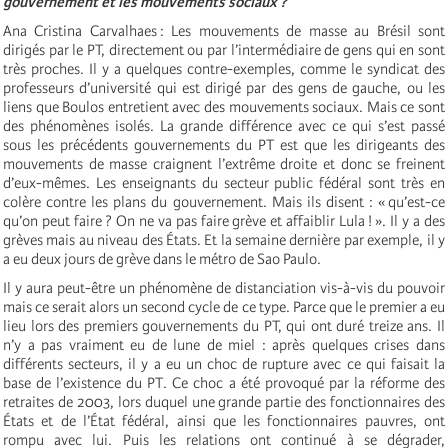
gouvernement et les mouvements sociaux ?
Ana Cristina Carvalhaes : Les mouvements de masse au Brésil sont
dirigés par le PT, directement ou par l’intermédiaire de gens qui en sont
très proches. Il y a quelques contre-exemples, comme le syndicat des
professeurs d’université qui est dirigé par des gens de gauche, ou les
liens que Boulos entretient avec des mouvements sociaux. Mais ce sont
des phénomènes isolés. La grande différence avec ce qui s’est passé
sous les précédents gouvernements du PT est que les dirigeants des
mouvements de masse craignent l’extrême droite et donc se freinent
d’eux-mêmes. Les enseignants du secteur public fédéral sont très en
colère contre les plans du gouvernement. Mais ils disent : « qu’est-ce
qu’on peut faire ? On ne va pas faire grève et affaiblir Lula ! ». Il y a des
grèves mais au niveau des États. Et la semaine dernière par exemple, il y
a eu deux jours de grève dans le métro de Sao Paulo.
Il y aura peut-être un phénomène de distanciation vis-à-vis du pouvoir
mais ce serait alors un second cycle de ce type. Parce que le premier a eu
lieu lors des premiers gouvernements du PT, qui ont duré treize ans. Il
n’y a pas vraiment eu de lune de miel : après quelques crises dans
différents secteurs, il y a eu un choc de rupture avec ce qui faisait la
base de l’existence du PT. Ce choc a été provoqué par la réforme des
retraites de 2003, lors duquel une grande partie des fonctionnaires des
États et de l’État fédéral, ainsi que les fonctionnaires pauvres, ont
rompu avec lui. Puis les relations ont continué à se dégrader,