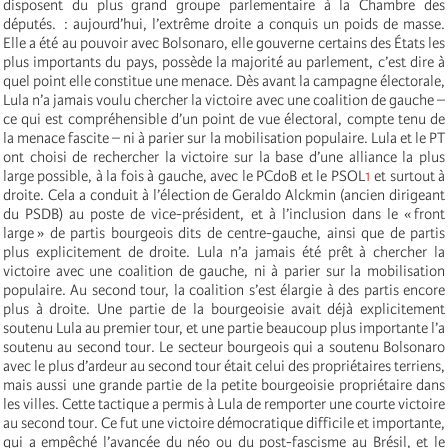
disposent du plus grand groupe parlementaire à la Chambre des
députés. : aujourd’hui, l’extrême droite a conquis un poids de masse.
Elle a été au pouvoir avec Bolsonaro, elle gouverne certains des États les
plus importants du pays, possède la majorité au parlement, c’est dire à
quel point elle constitue une menace. Dès avant la campagne électorale,
Lula n’a jamais voulu chercher la victoire avec une coalition de gauche –
ce qui est compréhensible d’un point de vue électoral, compte tenu de
la menace fascite – ni à parier sur la mobilisation populaire. Lula et le PT
ont choisi de rechercher la victoire sur la base d’une alliance la plus
large possible, à la fois à gauche, avec le PCdoB et le PSOL
1
et surtout à
droite. Cela a conduit à l’élection de Geraldo Alckmin (ancien dirigeant
du PSDB) au poste de vice-président, et à l’inclusion dans le « front
large » de partis bourgeois dits de centre-gauche, ainsi que de partis
plus explicitement de droite. Lula n’a jamais été prêt à chercher la
victoire avec une coalition de gauche, ni à parier sur la mobilisation
populaire. Au second tour, la coalition s’est élargie à des partis encore
plus à droite. Une partie de la bourgeoisie avait déjà explicitement
soutenu Lula au premier tour, et une partie beaucoup plus importante l’a
soutenu au second tour. Le secteur bourgeois qui a soutenu Bolsonaro
avec le plus d’ardeur au second tour était celui des propriétaires terriens,
mais aussi une grande partie de la petite bourgeoisie propriétaire dans
les villes. Cette tactique a permis à Lula de remporter une courte victoire
au second tour. Ce fut une victoire démocratique difficile et importante,
qui a empêché l’avancée du néo ou du post-fascisme au Brésil, et le