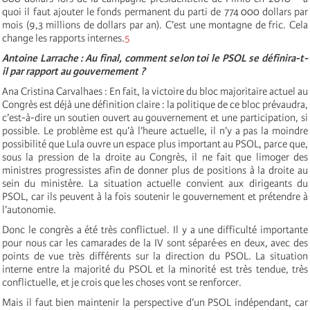
quoi il faut ajouter le fonds permanent du parti de 774 000 dollars par
mois (9,3 millions de dollars par an). C’est une montagne de fric. Cela
change les rapports internes.
5
Antoine Larrache : Au final, comment selon toi le PSOL se définira-t-
il par rapport au gouvernement ?
Ana Cristina Carvalhaes : En fait, la victoire du bloc majoritaire actuel au
Congrès est déjà une définition claire : la politique de ce bloc prévaudra,
c’est-à-dire un soutien ouvert au gouvernement et une participation, si
possible. Le problème est qu’à l’heure actuelle, il n’y a pas la moindre
possibilité que Lula ouvre un espace plus important au PSOL, parce que,
sous la pression de la droite au Congrès, il ne fait que limoger des
ministres progressistes afin de donner plus de positions à la droite au
sein du ministère. La situation actuelle convient aux dirigeants du
PSOL, car ils peuvent à la fois soutenir le gouvernement et prétendre à
l’autonomie.
Donc le congrès a été très conflictuel. Il y a une difficulté importante
pour nous car les camarades de la IV sont séparé·es en deux, avec des
points de vue très différents sur la direction du PSOL. La situation
interne entre la majorité du PSOL et la minorité est très tendue, très
conflictuelle, et je crois que les choses vont se renforcer.
Mais il faut bien maintenir la perspective d’un PSOL indépendant, car