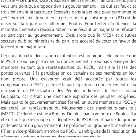
fasciste – ce qui est juste ; deuxièmement le secteur minoritaire du parti
veut une politique d’opposition au gouvernement – ce qui est faux ; et
troisièmement la tactique nécessaire dans la période pour surmonter le
petismo
(pétisme, le soutien au projet politique historique du PT) est de
miser sur la figure de Guilherme Boulos. Pour tenter d’influencer la
majorité, Semente a réussi à obtenir une résolution majoritaire refusant
de participer au gouvernement. C’est alors que le MES
3
et d’autres
secteurs du bloc minoritaire du parti ont accepté de voter en faveur de
la résolution majoritaire.
Cependant, cette déclaration d’intention est ambigüe : elle indique que
le PSOL ne va pas participer au gouvernement, ne va pas y envoyer des
membres en tant que représentant·es du PSOL, mais elle laisse des
portes ouvertes à la participation de certains de ses membres en leur
nom propre. Une exception était déjà acceptée par toutes les
composantes du PSOL, celle de la participation au gouvernement de la
dirigeante de l’Association des Peuples indigènes du Brésil, Sonia
Guajajara, car c’était une demande explicite des peuples indigènes.
Mais quand le gouvernement s’est formé, un autre membre du PSOL y
est entré, un représentant du Mouvement des travailleurs sans toit
(MSTT). Ce dernier est lié à Boulos. De plus, par la volonté de Boulos, il a
été décidé que le groupe des député·es du PSOL ferait partie du groupe
parlementaire du gouvernement. Le président du groupe est membre du
PT et le vice-président membre du PSOL. L’ambiguïté de la résolution de
décembre avait pour fonction de permettre ces choix.