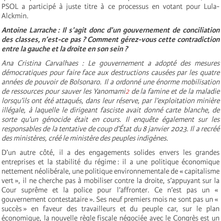
PSOL a participé à juste titre à ce processus en votant pour Lula-
Alckmin.
Antoine Larrache : Il s’agit donc d’un gouvernement de conciliation
des classes, n’est-ce pas ? Comment gérez-vous cette contradiction
entre la gauche et la droite en son sein ?
Ana Cristina Carvalhaes : Le gouvernement a adopté des mesures
démocratiques pour faire face aux destructions causées par les quatre
années de pouvoir de Bolsonaro. Il a ordonné une énorme mobilisation
de ressources pour sauver les Yanomami
2
de la famine et de la maladie
lorsqu’ils ont été attaqués, dans leur réserve, par l’exploitation minière
illégale, à laquelle le dirigeant fasciste avait donné carte blanche, de
sorte qu’un génocide était en cours. Il enquête également sur les
responsables de la tentative de coup d’État du 8 janvier 2023. Il a recréé
des ministères, créé le ministère des peuples indigènes.
D’un autre côté, il a des engagements solides envers les grandes
entreprises et la stabilité du régime : il a une politique économique
nettement néolibérale, une politique environnementale de « capitalisme
vert », il ne cherche pas à mobiliser contre la droite, s’appuyant sur la
Cour suprême et la police pour l’affronter. Ce n’est pas un «
gouvernement contestataire ». Ses neuf premiers mois ne sont pas un «
succès » en faveur des travailleurs et du peuple car, sur le plan
économique, la nouvelle règle fiscale négociée avec le Congrès est un