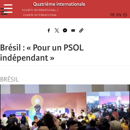
Aller
Quatrième internationale
☰
au
☰
Fourth International /
Cuarta Internacional
contenu
principal
Brésil : « Pour un PSOL
indépendant »
BRÉSIL