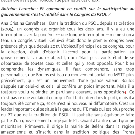
Antoine Larrache : Et comment ce conflit sur la participation au
gouvernement s’est-il reflété dans le Congrès du PSOL ?
Ana Cristina Carvalhaes : Dans la tradition du PSOL depuis sa création
(2005), un congrès est organisé tous les deux ans. Il y a eu une
interruption avec la pandémie – une longue interruption – même si on a
tenu un congrès virtuel. Celui-ci était donc le premier congrès avec
présence physique depuis 2017. L’objectif principal de ce congrès, pour
la direction, était d’obtenir l’accord pour la participation au
gouvernement. Un autre objectif, qui n’était pas avoué, était de se
débarrasser de tou·tes ceux et celles qui y sont opposés. Pour bien
comprendre les dynamiques, il faut comprendre, sans trop
personnaliser, que Boulos est issu du mouvement social, du MSTT plus
précisément, qui est un mouvement d’une grande valeur. Boulos
s’appuie sur celui-ci et cela lui confère un poids important. Mais il a
toujours voulu rejoindre un parti sans courant, sans opposition
4
. Ce
n’est pas ce que voulaient ceux qui l’ont fait entrer dans le parti, mais il a
toujours été comme ça, et ce n’est ni nouveau ni diffamatoire. C’est un
leader important qui se situe à la gauche du PT, mais qui est plus proche
du PT que de la tradition du PSOL. Il souhaite sans équivoque faire
partie d’un gouvernement dirigé par le PT. Quant à l’autre grand groupe
majoritaire, Primavera, il dirige la mairie de Belém dans la région
amazonienne et s’inscrit dans la tradition politique des Fronts