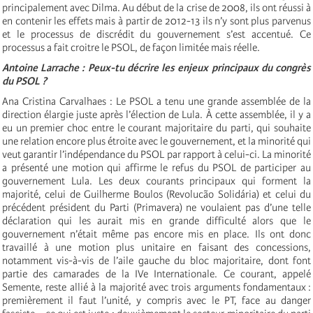
principalement avec Dilma. Au début de la crise de 2008, ils ont réussi à
en contenir les effets mais à partir de 2012-13 ils n’y sont plus parvenus
et le processus de discrédit du gouvernement s’est accentué. Ce
processus a fait croitre le PSOL, de façon limitée mais réelle.
Antoine Larrache : Peux-tu décrire les enjeux principaux du congrès
du PSOL ?
Ana Cristina Carvalhaes : Le PSOL a tenu une grande assemblée de la
direction élargie juste après l’élection de Lula. À cette assemblée, il y a
eu un premier choc entre le courant majoritaire du parti, qui souhaite
une relation encore plus étroite avec le gouvernement, et la minorité qui
veut garantir l’indépendance du PSOL par rapport à celui-ci. La minorité
a présenté une motion qui affirme le refus du PSOL de participer au
gouvernement Lula. Les deux courants principaux qui forment la
majorité, celui de Guilherme Boulos (Revolucão Solidária) et celui du
précédent président du Parti (Primavera) ne voulaient pas d’une telle
déclaration qui les aurait mis en grande difficulté alors que le
gouvernement n’était même pas encore mis en place. Ils ont donc
travaillé à une motion plus unitaire en faisant des concessions,
notamment vis-à-vis de l’aile gauche du bloc majoritaire, dont font
partie des camarades de la IVe Internationale. Ce courant, appelé
Semente, reste allié à la majorité avec trois arguments fondamentaux :
premièrement il faut l’unité, y compris avec le PT, face au danger