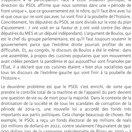
direction du PSOL affirme que nous sommes dans une « période de
front unique », que ce gouvernement est le nôtre, qu’il faut être avec lui
et que ceux qui ne sont pas avec lui vont finir à la poubelle de l’histoire.
Concrètement, les député·es du PSOL se sont divisés sur le vote du plan
d’ajustement : 7 ont voté en sa faveur et 3 ont voté contre (les deux
député·es du MES et un député indépendant). L’argument de Boulos, qui
est le chef du groupe parlementaire, est qu’il faut toujours soutenir le
gouvernement parce que l’extrême droite pourrait profiter de ses
difficultés. Et, au congrès, le discours de Boulos a été le même : dans
une assemblée, à propos des cuisines populaires que son mouvement
avait créées pendant la pandémie et qui aujourd’hui sont financées par
l’État, il a déclaré que ces cuisines étaient « bien plus socialistes que
tous les discours de l’extrême gauche qui vont finir à la poubelle de
l’histoire ».
Le deuxième problème est que le PSOL s’est enrichi, de sorte que
prendre le contrôle total de la machine et de l’appareil du parti devient
une question de vie ou de mort pour la majorité. Dans le contexte de la
droitisation de la société et de tous les scandales de corruption de la
période de 2014-15, une nouvelle loi a accordé des fonds très
importants aux partis politiques. Cela change beaucoup de choses. Par
exemple, le PSOL a reçu un fonds électoral de 99 millions de reals
(20 millions de dollars) en 2022, contre seulement l’équivalent de 590
000 dollars lors de la campagne présidentielle de Plinio en 2010 – à