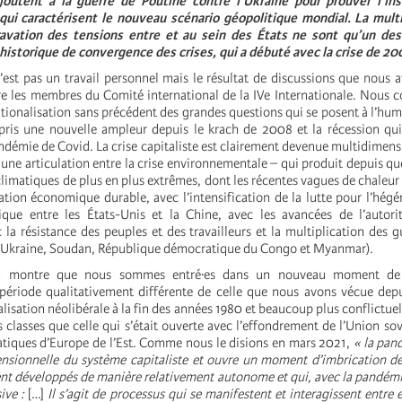
ajoutent à la guerre de Poutine contre l’Ukraine pour prouver l’inst
qui caractérisent le nouveau scénario géopolitique mondial. La multi
ravation des tensions entre et au sein des États ne sont qu’un des
historique de convergence des crises, qui a débuté avec la crise de 20
n’est pas un travail personnel mais le résultat de discussions que nous 
re les membres du Comité international de la IVe Internationale. Nous 
ationalisation sans précédent des grandes questions qui se posent à l’huma
pris une nouvelle ampleur depuis le krach de 2008 et la récession qui
ndémie de Covid. La crise capitaliste est clairement devenue multidimensio
une articulation entre la crise environnementale – qui produit depuis q
imatiques de plus en plus extrêmes, dont les récentes vagues de chaleur 
ation économique durable, avec l’intensification de la lutte pour l’hég
ique entre les États-Unis et la Chine, avec les avancées de l’autori
la résistance des peuples et des travailleurs et la multiplication des g
, Ukraine, Soudan, République démocratique du Congo et Myanmar).
ion montre que nous sommes entré·es dans un nouveau moment de l
période qualitativement différente de celle que nous avons vécue dep
lisation néolibérale à la fin des années 1980 et beaucoup plus conflictuel
s classes que celle qui s’était ouverte avec l’effondrement de l’Union sov
tiques d’Europe de l’Est. Comme nous le disions en mars 2021,
« la pan
ensionnelle du système capitaliste et ouvre un moment d’imbrication 
ient développés de manière relativement autonome et qui, avec la pandém
ive :
[…]
Il s’agit de processus qui se manifestent et interagissent entre 