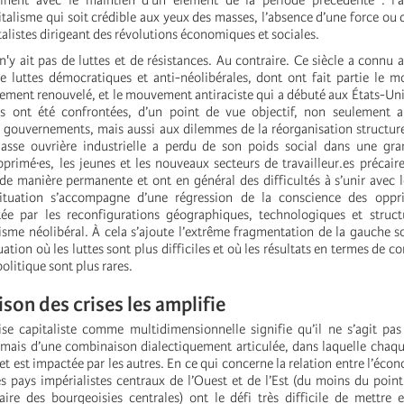
inent avec le maintien d’un élément de la période précédente : l’
italisme qui soit crédible aux yeux des masses, l’absence d’une force ou
talistes dirigeant des révolutions économiques et sociales.
 n'y ait pas de luttes et de résistances. Au contraire. Ce siècle a connu
 luttes démocratiques et anti-néolibérales, dont ont fait partie le 
ent renouvelé, et le mouvement antiraciste qui a débuté aux États-Un
es ont été confrontées, d’un point de vue objectif, non seulement a
es gouvernements, mais aussi aux dilemmes de la réorganisation structu
lasse ouvrière industrielle a perdu de son poids social dans une gra
pprimé·es, les jeunes et les nouveaux secteurs de travailleur.es précair
de manière permanente et ont en général des difficultés à s’unir ave
situation s’accompagne d’une régression de la conscience des oppr
ctée par les reconfigurations géographiques, technologiques et struct
isme néolibéral. À cela s’ajoute l’extrême fragmentation de la gauche so
uation où les luttes sont plus difficiles et où les résultats en termes de c
olitique sont plus rares.
son des crises les amplifie
rise capitaliste comme multidimensionnelle signifie qu’il ne s’agit pa
mais d’une combinaison dialectiquement articulée, dans laquelle chaq
 et est impactée par les autres. En ce qui concerne la relation entre l’éc
les pays impérialistes centraux de l’Ouest et de l’Est (du moins du poin
aire des bourgeoisies centrales) ont le défi très difficile de mettr