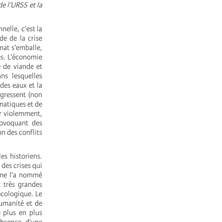
de l’URSS et la
nelle, c’est la
de de la crise
mat s’emballe,
es. L’économie
e de viande et
ns lesquelles
des eaux et la
ogressent (non
imatiques et de
er violemment,
provoquant des
n des conflits
es historiens.
 des crises qui
omme l’a nommé
 très grandes
écologique. Le
humanité et de
 plus en plus