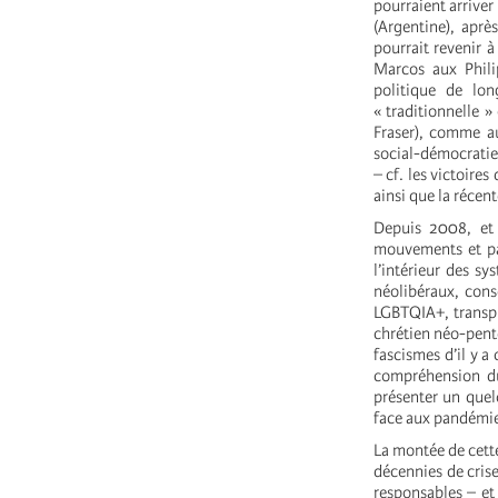
pourraient arrive
(Argentine), apr
pourrait revenir à
Marcos aux Phil
politique de lo
« traditionnelle 
Fraser), comme au
social-démocraties
– cf. les victoire
ainsi que la récen
Depuis 2008, et 
mouvements et par
l’intérieur des s
néolibéraux, cons
LGBTQIA+, transph
chrétien néo-pente
fascismes d’il y a
compréhension du
présenter un quel
face aux pandémie
La montée de cette
décennies de crise
responsables – et