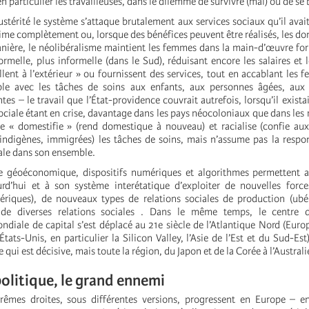
n particulier les travailleuses, dans le dilemme de survivre (mal) ou de se 
ustérité le système s’attaque brutalement aux services sociaux qu’il avait
prime complètement ou, lorsque des bénéfices peuvent être réalisés, les do
anière, le néolibéralisme maintient les femmes dans la main-d’œuvre for
rmelle, plus informelle (dans le Sud), réduisant encore les salaires et 
illent à l’extérieur » ou fournissent des services, tout en accablant les 
le avec les tâches de soins aux enfants, aux personnes âgées, aux
tes – le travail que l’État-providence couvrait autrefois, lorsqu’il exista
ciale étant en crise, davantage dans les pays néocoloniaux que dans les 
le « domestifie » (rend domestique à nouveau) et racialise (confie a
 indigènes, immigrées) les tâches de soins, mais n’assume pas la respon
ale dans son ensemble.
e géoéconomique, dispositifs numériques et algorithmes permettent a
urd’hui et à son système interétatique d’exploiter de nouvelles forc
riques), de nouveaux types de relations sociales de production (ubér
 de diverses relations sociales . Dans le même temps, le centre 
ndiale de capital s’est déplacé au 21e siècle de l’Atlantique Nord (Euro
(États-Unis, en particulier la Silicon Valley, l’Asie de l’Est et du Sud-Est
qui est décisive, mais toute la région, du Japon et de la Corée à l’Australie
politique, le grand ennemi
rêmes droites, sous différentes versions, progressent en Europe – en