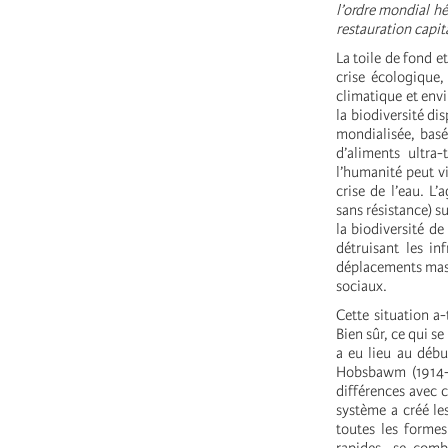
l’ordre mondial hé
restauration capit
La toile de fond e
crise écologique,
climatique et envi
la biodiversité di
mondialisée, basé
d’aliments ultra-
l’humanité peut vi
crise de l’eau. L’
sans résistance) s
la biodiversité de
détruisant les in
déplacements massi
sociaux.
Cette situation a-
Bien sûr, ce qui s
a eu lieu au débu
Hobsbawm (1914-1
différences avec 
système a créé le
toutes les formes