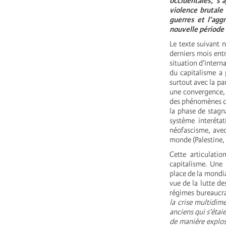
occidentales, s’
violence brutale 
guerres et l’agg
nouvelle période 
Le texte suivant 
derniers mois ent
situation d’intern
du capitalisme a 
surtout avec la pa
une convergence, 
des phénomènes cl
la phase de stagn
système interétat
néofascisme, avec 
monde (Palestine
Cette articulat
capitalisme. Une 
place de la mondia
vue de la lutte de
régimes bureaucra
la crise multidim
anciens qui s’éta
de manière explos