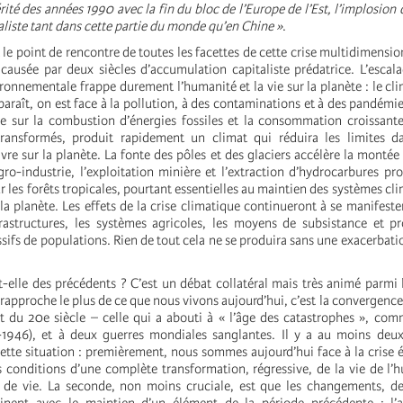
rité des années 1990 avec la fin du bloc de l’Europe de l’Est, l’implosion 
aliste tant dans cette partie du monde qu’en Chine »
.
t le point de rencontre de toutes les facettes de cette crise multidimension
 causée par deux siècles d’accumulation capitaliste prédatrice. L’escala
ronnementale frappe durement l’humanité et la vie sur la planète : le cli
sparaît, on est face à la pollution, à des contaminations et à des pandémi
e sur la combustion d’énergies fossiles et la consommation croissant
transformés, produit rapidement un climat qui réduira les limites da
vre sur la planète. La fonte des pôles et des glaciers accélère la montée 
agro-industrie, l’exploitation minière et l’extraction d’hydrocarbures pr
ur les forêts tropicales, pourtant essentielles au maintien des systèmes cl
 la planète. Les effets de la crise climatique continueront à se manifest
frastructures, les systèmes agricoles, les moyens de subsistance et 
fs de populations. Rien de tout cela ne se produira sans une exacerbatio
t-elle des précédents ? C’est un débat collatéral mais très animé parmi l
e rapproche le plus de ce que nous vivons aujourd’hui, c’est la convergence
t du 20e siècle – celle qui a abouti à « l’âge des catastrophes », c
946), et à deux guerres mondiales sanglantes. Il y a au moins deux
cette situation : premièrement, nous sommes aujourd’hui face à la crise 
s conditions d’une complète transformation, régressive, de la vie de l’
 de vie. La seconde, non moins cruciale, est que les changements, de