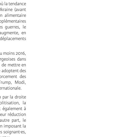
où la tendance
Ukraine (avant
on alimentaire
pplémentaires
s guerres, le
 augmente, en
 déplacements
au moins 2016,
rgeoises dans
n de mettre en
e adoptent des
forcement des
Trump, Modi,
ternationale.
 par la droite
itisation, la
t également à
leur réduction
autre part, le
en imposant la
es soignant·es,