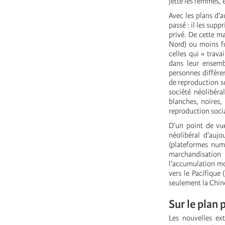
jette les femmes, e
Avec les plans d’a
passé : il les sup
privé. De cette m
Nord) ou moins fo
celles qui « trava
dans leur ensemb
personnes différen
de reproduction so
société néolibéra
blanches, noires,
reproduction soci
D’un point de vu
néolibéral d’aujo
(plateformes numé
marchandisation
l’accumulation mo
vers le Pacifique 
seulement la Chine 
Sur le plan 
Les nouvelles ext