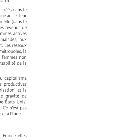
battre.
 créés dans le
nne au secteur
melle (dans le
les revenus de
femmes actives
 malades, aux
it. Les réseaux
métropoles, la
ux femmes non
sabilité de la
u capitalisme
es productives
isation) et la
de gravité de
pe-États-Unis)
). Ce n’est pas
 et à l’Inde.
 France elles