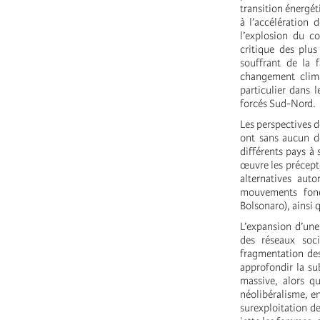
transition énergé
à l’accélération 
l’explosion du co
critique des plu
souffrant de la 
changement clima
particulier dans 
forcés Sud-Nord.
Les perspectives 
ont sans aucun d
différents pays à
œuvre les précept
alternatives aut
mouvements fond
Bolsonaro), ainsi q
L’expansion d’une 
des réseaux soci
fragmentation des
approfondir la su
massive, alors qu
néolibéralisme, e
surexploitation de