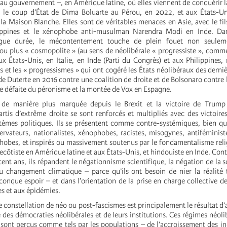
r au gouvernement –, en Amérique latine, où elles viennent de conquérir 
ès le coup d’État de Dima Boluarte au Pérou, en 2022, et aux États-U
 la Maison Blanche. Elles sont de véritables menaces en Asie, avec le fil
ippines et le xénophobe anti-musulman Narendra Modi en Inde. Dan
ngue durée, le mécontentement touche de plein fouet non seuleme
» ou plus « cosmopolite » (au sens de néolibérale « progressiste », comm
x États-Unis, en Italie, en Inde (Parti du Congrès) et aux Philippines, 
 et les « progressismes » qui ont cogéré les États néolibéraux des derni
s de Duterte en 2016 contre une coalition de droite et de Bolsonaro contre
te défaite du péronisme et la montée de Vox en Espagne.
de manière plus marquée depuis le Brexit et la victoire de Trump
tis d’extrême droite se sont renforcés et multipliés avec des victoires
ystèmes politiques. Ils se présentent comme contre-systémiques, bien 
ervateurs, nationalistes, xénophobes, racistes, misogynes, antiféministe
obes, et inspirés ou massivement soutenus par le fondamentalisme reli
côtiste en Amérique latine et aux États-Unis, et hindouiste en Inde. Con
 cent ans, ils répandent le négationnisme scientifique, la négation de la 
 changement climatique – parce qu’ils ont besoin de nier la réalité 
conque espoir – et dans l’orientation de la prise en charge collective d
s et aux épidémies.
 constellation de néo ou post-fascismes est principalement le résultat d
 des démocraties néolibérales et de leurs institutions. Ces régimes néoli
 sont perçus comme tels par les populations – de l’accroissement des iné