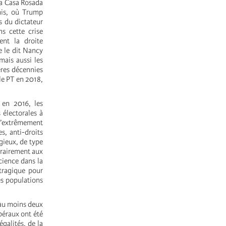
la Casa Rosada
nis, où Trump
s du dictateur
s cette crise
nt la droite
e le dit Nancy
mais aussi les
ères décennies
 le PT en 2018,
 en 2016, les
 électorales à
qu’extrêmement
s, anti-droits
gieux, de type
trairement aux
science dans la
tragique pour
es populations
’au moins deux
béraux ont été
galités, de la