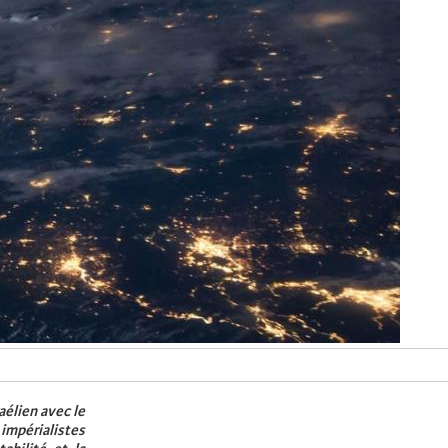
aélien avec le
mpérialistes