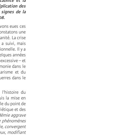
abilité et la
plication des
 signes de la
08.
avons eues ces
constatons une
nité. La crise
 a suivi, mais
nnelle. Il y a
uelques années
excessive – et
émonie dans le
tarisme et du
uerres dans le
’histoire du
uis la mise en
le du point de
iétique et des
démie aggrave
de phénomènes
ie, convergent
eux, modifiant