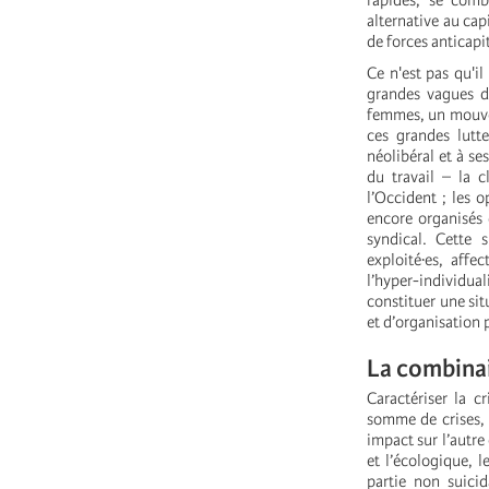
rapides, se comb
alternative au cap
de forces anticapi
Ce n'est pas qu'il
grandes vagues de
femmes, un mouvem
ces grandes lutt
néolibéral et à s
du travail – la c
l’Occident ; les o
encore organisés 
syndical. Cette 
exploité·es, affe
l’hyper-individual
constituer une sit
et d’organisation p
La combinai
Caractériser la c
somme de crises, 
impact sur l’autre
et l’écologique, 
partie non suicid