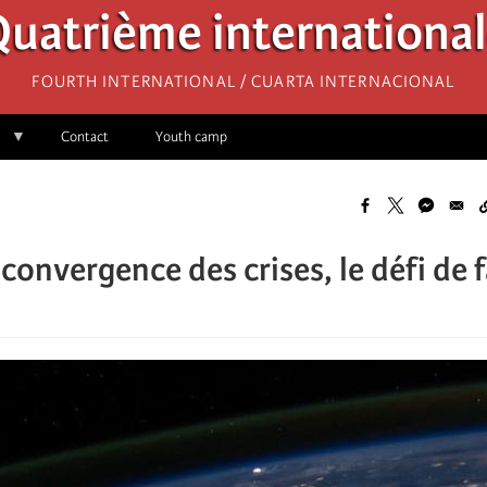
uatrième internationa
Fourth International / Cuarta Internacional
Contact
Youth camp
 convergence des crises, le défi de f