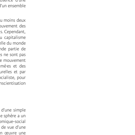
absence d’une
 d’un ensemble
 au moins deux
mouvement des
is. Cependant,
u capitalisme
relle du monde
nde partie de
es ne sont pas
c le mouvement
imé·es et des
urelles et par
cialiste, pour
onscientisation
s d’une simple
ue sphère a un
onomique-social
t de vue d’une
e en œuvre une