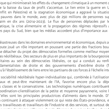
tique qui minimiserait les effets du changement climatique à un moment 
de la baisse du taux de profit s’accentue. Le lien entre la guerre en 
nflit en Palestine) et la stagnation économique a aggravé la situati
s pauvres dans le monde, avec plus de 250 millions de personnes su
faim en dix ans (2014-2023). Le flux de personnes déplacées par le
tique, la crise alimentaire et la propagation des régimes répressifs
les pays du Sud, bien que les médias accordent plus d’importance aux
désastreuses dans les domaines environnemental et économique, depuis 
oute joué un rôle important en poussant une partie des fractions bou
 se détacher du projet des démocraties formelles comme meilleur moye
es néolibéraux. Des secteurs de plus en plus importants de la bourgeoisi
oritaires au sein des démocraties libérales, ce qui a conduit au ren
amentalistes de droite et des gouvernements d’extrême droite (
u’à l’établissement de liens entre les partisans de ces forces à l’échelle in
sociabilité néolibérale hyper-individualiste qui, combinée à l’utilisation
aux et peut-être maintenant de l’IA, favorise encore plus la dépol
 classes et le conservatisme. Les technologies numériques contribuen
bordination-clientélisation de la petite et moyenne paysannerie, voire 
’elles sont les principales productrices d’aliments dans le monde. D’
n continuant à attaquer violemment ce qui reste des États-providence, 
s travailleuses et travailleurs de l’industrie et des services, et surtout d