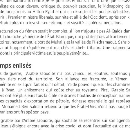
s internationaux contre 76 % pour les Émirats. Il faut dire que l’assas
aliste de cour devenu critique du pouvoir saoudien, le kidnapping de
de longs mois au Hilton Ryad et qui en ressortent les poches délestées
iri, Premier ministre libanais, sunnite et allié de l’Occident, après son 
froidi plus d’un investisseur étranger et suscité la colère américaine.
racturation du Yémen serait incomplet, si l’on n’ajoutait pas Al-Qaida dan
t la branche yéménite de l’État Islamique, qui profitent des affrontemen
toires, notamment le port de Mukalla et la vallée de l’Hadramaout. Sans pa
 qui frappent régulièrement marchés et chefs tribaux. Une fragmentat
i, dont la principale victime est le peuple yéménite…
mps enlisés
 de guerre, l’Arabie saoudite n’a pas vaincu les Houthis, soutenus p
eux tiers nord du territoire. Son alliance est fracturée, le Yémen 
ite en exil qu’il fait et qu’il défait, n’a de pouvoir que sur les chambre
e à Ryad. Un enlisement qui coûte cher au royaume. Pire, l’Arabie Sa
rs ont été plusieurs fois la cible de drones houthis de conception iranie
s capacités d’exportation de pétrole, richesse essentielle qui repré
t. Mohamed Ben Salman retiendra que les États-Unis n’ont pas bougé l
raniens ont frappé son pays.
agnable par l’Arabie saoudite, qui souhaite se recentrer sur son agen
dieux s’éloigne encore avec la crise covid, et dont l’actualité est de 