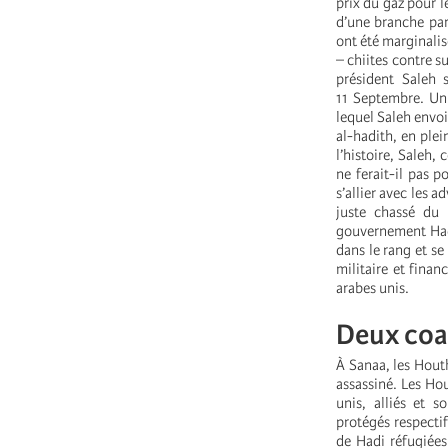
prix du gaz pour l
d’une branche par
ont été marginalis
– chiites contre s
président Saleh s
11 Septembre. Un 
lequel Saleh envo
al-hadith, en plei
l’histoire, Saleh
ne ferait-il pas p
s’allier avec les a
juste chassé du
gouvernement Hadi
dans le rang et se
militaire et finan
arabes unis.
Deux coa
À Sanaa, les Houth
assassiné. Les Hou
unis, alliés et s
protégés respectif
de Hadi réfugiées