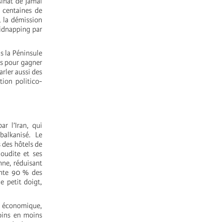
sinat de Jamal
 centaines de
, la démission
kidnapping par
s la Péninsule
ts pour gagner
rler aussi des
ion politico-
ar l’Iran, qui
balkanisé. Le
s des hôtels de
oudite et ses
nne, réduisant
sente 90 % des
e petit doigt,
da économique,
moins en moins