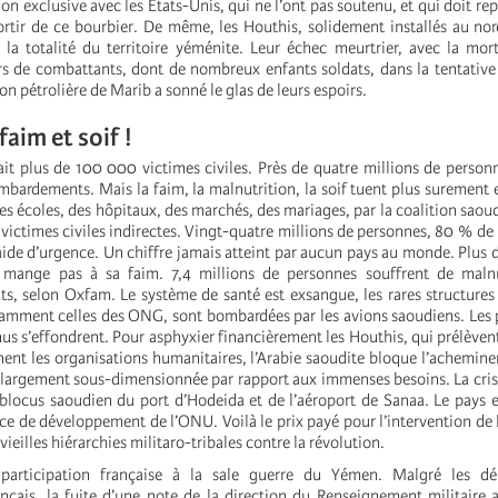
tion exclusive avec les États-Unis, qui ne l’ont pas soutenu, et qui doit r
sortir de ce bourbier. De même, les Houthis, solidement installés au no
 la totalité du territoire yéménite. Leur échec meurtrier, avec la mor
ers de combattants, dont de nombreux enfants soldats, dans la tentative
on pétrolière de Marib a sonné le glas de leurs espoirs.
aim et soif !
ait plus de 100 000 victimes civiles. Près de quatre millions de personn
mbardements. Mais la faim, la malnutrition, la soif tuent plus surement 
 écoles, des hôpitaux, des marchés, des mariages, par la coalition sao
ictimes civiles indirectes. Vingt-quatre millions de personnes, 80 % de 
ide d’urgence. Un chiffre jamais atteint par aucun pays au monde. Plus d
 mange pas à sa faim. 7,4 millions de personnes souffrent de malnu
ts, selon Oxfam. Le système de santé est exsangue, les rares structures 
amment celles des ONG, sont bombardées par les avions saoudiens. Les 
nus s’effondrent. Pour asphyxier financièrement les Houthis, qui prélèvent
ent les organisations humanitaires, l’Arabie saoudite bloque l’achemine
 largement sous-dimensionnée par rapport aux immenses besoins. La cri
 blocus saoudien du port d’Hodeida et de l’aéroport de Sanaa. Le pays 
ice de développement de l’ONU. Voilà le prix payé pour l’intervention de 
vieilles hiérarchies militaro-tribales contre la révolution.
 participation française à la sale guerre du Yémen. Malgré les d
çais, la fuite d’une note de la direction du Renseignement militaire 