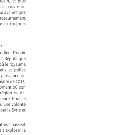
cain, et plus
lus pauvre du
i avaient pris
n retournement
re est toujours
…
udien d’assoir
 la République
 où le royaume
iens et police
n puissance du
léaire de 2015,
 moment où son
 région de Al-
ieure. Pour le
qu’une volonté
ar la Syrie et
uthis chassent
it exploser le