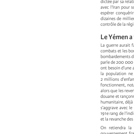
dictée par sa rela
avec l’Iran pour 
espérer conquérir
dizaines de milli
contrôle de la régi
Le Yémen a f
La guerre aurait f
combats et les bo
bombardements des
parle de 200 000 v
ont besoin d’une a
la population ne
2 millions d’enfan
fonctionnent, not
alors que les reve
douane et rançonn
humanitaire, déjà
s’aggrave avec le
191e rang de l’ind
et la revanche des 
On retiendra la
gouvernement fran