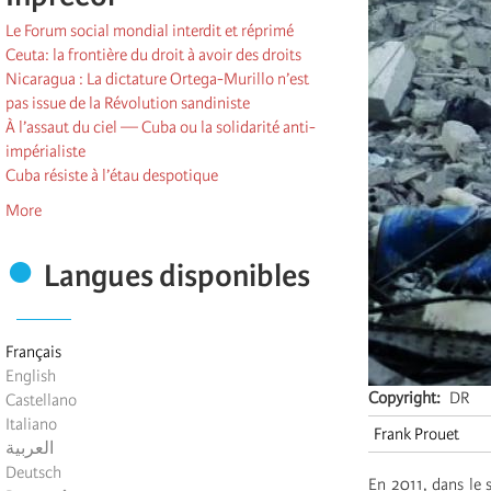
Le Forum social mondial interdit et réprimé
Ceuta: la frontière du droit à avoir des droits
Nicaragua : La dictature Ortega-Murillo n’est
pas issue de la Révolution sandiniste
À l’assaut du ciel — Cuba ou la solidarité anti-
impérialiste
Cuba résiste à l’étau despotique
More
Langues disponibles
Français
English
Copyright
DR
Castellano
Italiano
Frank Prouet
العربية
Deutsch
En 2011, dans le 