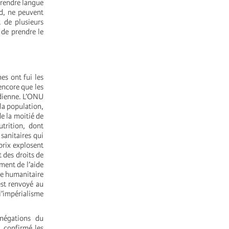
eprendre langue
rd, ne peuvent
t de plusieurs
 de prendre le
es ont fui les
encore que les
udienne. L’ONU
la population,
e la moitié de
trition, dont
sanitaires qui
prix explosent
 des droits de
ment de l’aide
se humanitaire
est renvoyé au
l’impérialisme
énégations du
a confirmé les