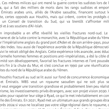
 Ces mêmes milices qui ont mené la guerre contre les sudistes lors de l
, qui a fait des milliers de morts dans les rangs sudistes et emport
Émirats arabes unis, alliés de l’Arabie saoudite, financent surtout 
e, certes opposés aux Houthis, mais qui créent, contre les protégés 
 un Conseil de transition du Sud, qui va bientôt s’affronter mil
et à ses soutiens d’Al-Islah.
n improbable a en effet réveillé les vieilles fractures nord-sud. Le
ane et de la lutte contre la monarchie, avec la République arabe du Yéme
r l’impérialisme anglais du grand port d’Aden et de son arrière-pays, pour
 des Indes. Issu aussi de l’expérience avortée de la République démocrat
ivi le retrait obligé des Anglais. Cette expérience très avancée, avec édu
é formelle hommes femmes et positions anti-impérialistes, a été la cible
imité son développement, favorisé les fractures internes et l’ont poussée
pris fin à la chute du Mur, et s’est conclue en 1990 par une réunificati
lites du nord de la République arabe du Yémen.
i-houthis fracturé au sud se lit aussi sur fond de concurrence économiqu
 et Émiratis. MBS veut un royaume saoudien qui ne soit plus s
l veut engager une transition grandiose et probablement bien peu réalis
urisme, les investissements privés étrangers, avec son projet vision 2030. I
nales pour rapatrier leur siège à Ryad, ce qui le met inévitablement en co
ille des Émirats. En 2021, Ryad met un ultimatum aux grands groupes étra
près 2024 si vous ne localisez pas votre siège régional dans le royaume, q