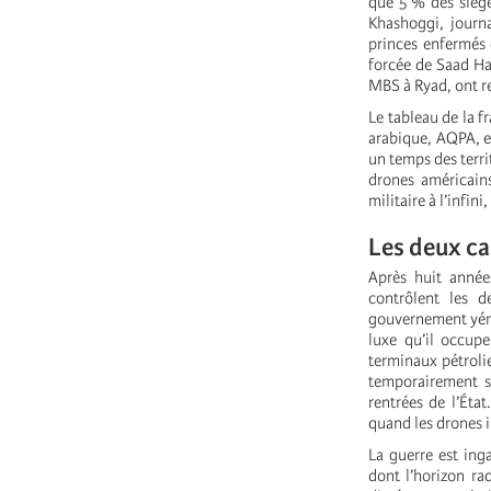
que 5 % des siège
Khashoggi, journ
princes enfermés 
forcée de Saad Har
MBS à Ryad, ont re
Le tableau de la f
arabique, AQPA, e
un temps des terri
drones américains
militaire à l’infin
Les deux ca
Après huit années
contrôlent les d
gouvernement yémén
luxe qu’il occup
terminaux pétrolie
temporairement se
rentrées de l’Éta
quand les drones i
La guerre est ing
dont l’horizon ra