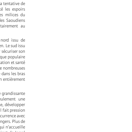
a tentative de
é les espoirs
les milices du
des Saoudiens
itairement au
 nord issu de
n. Le sud issu
 sécuriser son
ique populaire
cation et santé
 de nombreuses
 dans les bras
on entièrement
e grandissante
eulement une
te, développer
l fait pression
ncurrence avec
ngers. Plus de
ui n’accueille