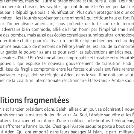
es Yéménites, mais de l’autre le brade encore et toujours à Total. Les Hou
ticulière du chiisme, les zaydites, qui ont dominé le Yémen pendant des
és par la République puis la réunification. Plus qu’un protagoniste d’un co
unnites – les Houthis représentent une minorité qui critique haut et fort 
ur l’impérialisme américain, sous prétexte de lutte contre le terror
adversaire bien commode, allié de l’Iran honni par l’impérialisme amé
ie des bombes, mais aussi des écoles coraniques sunnites ultra-orthodo
n territoire chiite, pour réactiver un conflit religieux bien peu réel au dé
, comme beaucoup de membres de l’élite yéménite, est issu de la minorité
our garder le pouvoir 33 ans et pour avoir les subventions américaines. Il
dversaires d’hier ! Et c’est une alliance improbable et instable entre Houthi
 pouvoir, qui expulse le nouveau gouvernement de transition Hadi
, issu du fragile compromis entre les forces qui voulaient faire rentrer
 partager le pays, doit se réfugier à Aden, dans le sud. Il ne doit son salu
cier de la coalition internationale réactionnaire États-Unis - Arabie saou
litions fragmentées
is et l’ancien président déchu Saleh, alliés d’un jour, se déchirent à nou
this sont seuls maitres du jeu fin 2017. Au Sud, l’Arabie saoudite et les 
outiens financier et militaire d’une coalition anti-houthis hétérogène
s s’affronter à l’arme lourde. C’est que l’Arabie saoudite porte à bout de b
 à Aden. Qui ont emporté dans leurs bagages Al-Islah, le parti militaro-