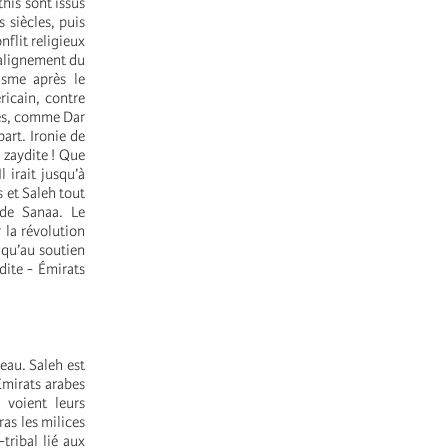
this sont issus
 siècles, puis
nflit religieux
l’alignement du
isme après le
ricain, contre
xes, comme Dar
part. Ironie de
 zaydite ! Que
 irait jusqu’à
s et Saleh tout
 de Sanaa. Le
 la révolution
t qu’au soutien
dite - Émirats
veau. Saleh est
Émirats arabes
, voient leurs
ras les milices
tribal lié aux