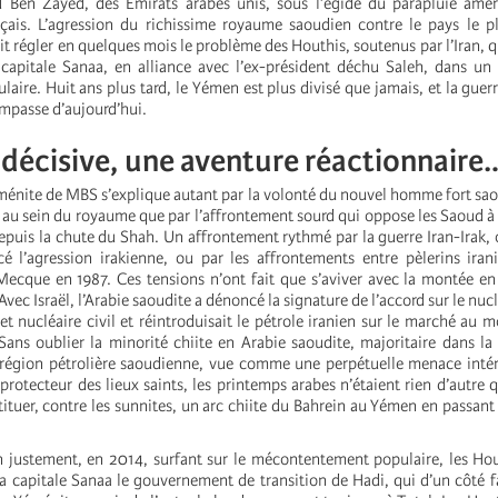
en Zayed, des Émirats arabes unis, sous l’égide du parapluie améri
çais. L’agression du richissime royaume saoudien contre le pays le p
 régler en quelques mois le problème des Houthis, soutenus par l’Iran, qu
 capitale Sanaa, en alliance avec l’ex-président déchu Saleh, dans u
ulaire. Huit ans plus tard, le Yémen est plus divisé que jamais, et la guer
’impasse d’aujourd’hui.
décisive, une aventure réactionnaire
ménite de MBS s’explique autant par la volonté du nouvel homme fort sao
 au sein du royaume que par l’affrontement sourd qui oppose les Saoud à
depuis la chute du Shah. Un affrontement rythmé par la guerre Iran-Irak,
é l’agression irakienne, ou par les affrontements entre pèlerins iran
ecque en 1987. Ces tensions n’ont fait que s’aviver avec la montée e
Avec Israël, l’Arabie saoudite a dénoncé la signature de l’accord sur le nuc
let nucléaire civil et réintroduisait le pétrole iranien sur le marché au
 Sans oublier la minorité chiite en Arabie saoudite, majoritaire dans la
 région pétrolière saoudienne, vue comme une perpétuelle menace intér
rotecteur des lieux saints, les printemps arabes n’étaient rien d’autre 
ituer, contre les sunnites, un arc chiite du Bahrein au Yémen en passant p
 justement, en 2014, surfant sur le mécontentement populaire, les Ho
a capitale Sanaa le gouvernement de transition de Hadi, qui d’un côté fa