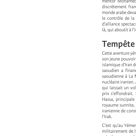
mentor Mohamed B
discrètement fran
monde arabe devait
le contrôle de la
d’alliance spectac
là, qui aboutit à l
Tempête 
Cette aventure yé
son jeune pouvoir
islamique d’Iran 
saoudien a financ
saoudienne à La M
nucléaire iranien. 
qui laissait un vo
prix s’effondrait.
Hassa, principale
royaume sunnite, p
iranienne de const
l’Irak.
C’est qu’au Yémen
militairement de l