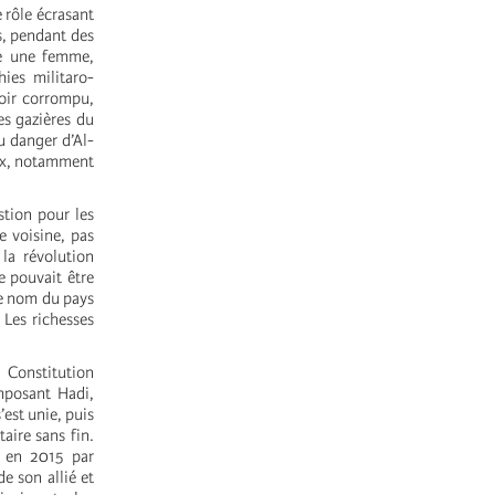
e rôle écrasant
es, pendant des
me une femme,
ies militaro-
uvoir corrompu,
es gazières du
u danger d’Al-
aux, notamment
stion pour les
e voisine, pas
 la révolution
e pouvait être
le nom du pays
 Les richesses
Constitution
mposant Hadi,
’est unie, puis
aire sans fin.
e en 2015 par
e son allié et