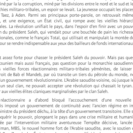
é par la la corruption, miné par les divisions entre le nord et le sud et l
rchies militaro-tribales, un espoir se levait. La jeunesse occupait les plac
 Taez, à Aden. Parmi ses principaux porte-parole, on retrouvait mê
et une exigence, un État civil, qui rompe avec les vieilles hiérarch
bales. La révolution unifiait le pays, dans l’espoir d’en finir avec un po
an du président Saleh, qui vendait pour une bouchée de pain les richess
onales, comme le français Total, qui utilisait et manipulait la montée d
ur se rendre indispensable aux yeux des bailleurs de fonds internation
it assez forte pour chasser le président Saleh du pouvoir. Mais pas que
tsunien mais aussi français, pas question pour la monarchie saoudienn
 vieilles forces réactionnaires militaro-tribales yéménites, de laisser
roit de Bab el Mandeb, par où transite un tiers du pétrole du monde, n
d’un gouvernement révolutionnaire. L’Arabie saoudite voisine, où jusque 
 un seul clan, ne pouvait accepter une révolution qui chassait le tyran.
 aux vieilles élites claniques marginalisées par le clan Saleh.
 réactionnaire a d’abord bloqué l’accouchement d’une nouvelle 
is imposé un gouvernement de continuité avec l’ancien régime en i
inistre du président déchu, à la tête d’un gouvernement transitoire. Elle s
quérir le pouvoir, plongeant le pays dans une crise militaire et humanit
ée par l’intervention militaire aventureuse Tempête décisive, lancé
n, MBS, le nouvel homme fort de l’Arabie saoudite, avec le soutien d