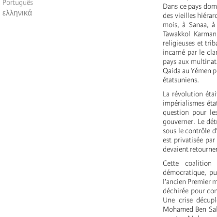
Português
Dans ce pays domin
ελληνικά
des vieilles hiéra
mois, à Sanaa, à
Tawakkol Karman, 
religieuses et tri
incarné par le cl
pays aux multinati
Qaida au Yémen po
étatsuniens.
La révolution éta
impérialismes éta
question pour les
gouverner. Le dét
sous le contrôle 
est privatisée par
devaient retourner
Cette coalition
démocratique, pu
l’ancien Premier m
déchirée pour con
Une crise décupl
Mohamed Ben Salma