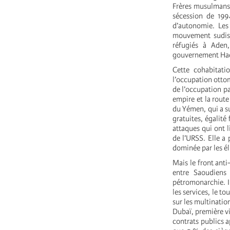
Frères musulmans.
sécession de 1994
d’autonomie. Les 
mouvement sudist
réfugiés à Aden,
gouvernement Hadi 
Cette cohabitatio
l’occupation ottom
de l’occupation pa
empire et la route
du Yémen, qui a su
gratuites, égalit
attaques qui ont l
de l’URSS. Elle a 
dominée par les é
Mais le front ant
entre Saoudiens
pétromonarchie. I
les services, le to
sur les multinatio
Dubaï, première v
contrats publics a