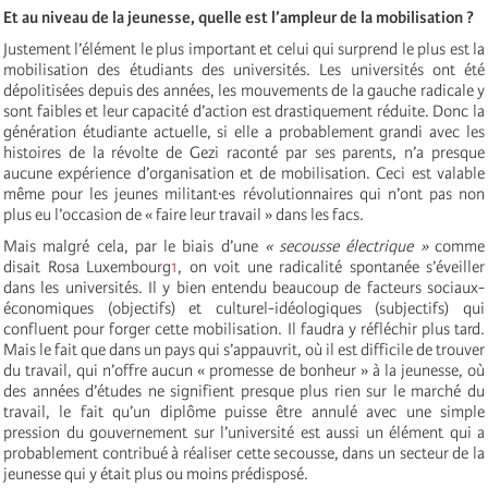
Et au niveau de la jeunesse, quelle est l’ampleur de la mobilisation ?
Justement l’élément le plus important et celui qui surprend le plus est la
mobilisation des étudiants des universités. Les universités ont été
dépolitisées depuis des années, les mouvements de la gauche radicale y
sont faibles et leur capacité d’action est drastiquement réduite. Donc la
génération étudiante actuelle, si elle a probablement grandi avec les
histoires de la révolte de Gezi raconté par ses parents, n’a presque
aucune expérience d’organisation et de mobilisation. Ceci est valable
même pour les jeunes militant·es révolutionnaires qui n’ont pas non
plus eu l’occasion de « faire leur travail » dans les facs.
Mais malgré cela, par le biais d’une
« secousse électrique »
comme
disait Rosa Luxembourg
1
, on voit une radicalité spontanée s’éveiller
dans les universités. Il y bien entendu beaucoup de facteurs sociaux-
économiques (objectifs) et culturel-idéologiques (subjectifs) qui
confluent pour forger cette mobilisation. Il faudra y réfléchir plus tard.
Mais le fait que dans un pays qui s’appauvrit, o
ù
il est difficile de trouver
du travail, qui n’offre aucun « promesse de bonheur » à la jeunesse, o
ù
des années d’études ne signifient presque plus rien sur le marché du
travail, le fait qu’un diplôme puisse être annulé avec une simple
pression du gouvernement sur l’université est aussi un élément qui a
probablement contribué à réaliser cette secousse, dans un secteur de la
jeunesse qui y était plus ou moins prédisposé.