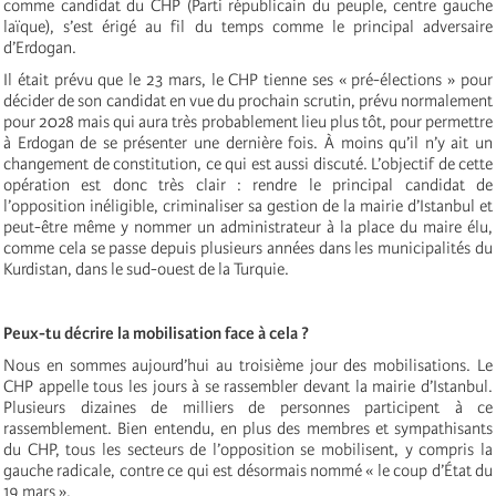
comme candidat du CHP (Parti républicain du peuple, centre gauche
laïque), s’est érigé au fil du temps comme le principal adversaire
d’Erdogan.
Il était prévu que le 23 mars, le CHP tienne ses « pré-élections » pour
décider de son candidat en vue du prochain scrutin, prévu normalement
pour 2028 mais qui aura très probablement lieu plus tôt, pour permettre
à Erdogan de se présenter une dernière fois. À moins qu’il n’y ait un
changement de constitution, ce qui est aussi discuté. L’objectif de cette
opération est donc très clair : rendre le principal candidat de
l’opposition inéligible, criminaliser sa gestion de la mairie d’Istanbul et
peut-être même y nommer un administrateur à la place du maire élu,
comme cela se passe depuis plusieurs années dans les municipalités du
Kurdistan, dans le sud-ouest de la Turquie.
Peux-tu décrire la mobilisation face à cela ?
Nous en sommes aujourd’hui au troisième jour des mobilisations. Le
CHP appelle tous les jours à se rassembler devant la mairie d’Istanbul.
Plusieurs dizaines de milliers de personnes participent à ce
rassemblement. Bien entendu, en plus des membres et sympathisants
du CHP, tous les secteurs de l’opposition se mobilisent, y compris la
gauche radicale, contre ce qui est désormais nommé « le coup d’État du
19 mars ».