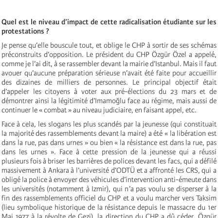
Quel est le niveau d’impact de cette radicalisation étudiante sur les
protestations ?
Je pense qu’elle bouscule tout, et oblige le CHP à sortir de ses schémas
préconstruits d’opposition. Le président du CHP Özgür Özel a appelé,
comme je l’ai dit, à se rassembler devant la mairie d’Istanbul. Mais il faut
avouer qu’aucune préparation sérieuse n’avait été faite pour accueillir
des dizaines de milliers de personnes. Le principal objectif était
d’appeler les citoyens à voter aux pré-élections du 23 mars et de
démontrer ainsi la légitimité d’Imamoğlu face au régime, mais aussi de
continuer le « combat » au niveau judiciaire, en faisant appel, etc.
Face à cela, les slogans les plus scandés par la jeunesse (qui constituait
la majorité des rassemblements devant la maire) a été « la libération est
dans la rue, pas dans urnes » ou bien « la résistance est dans la rue, pas
dans les urnes ». Face à cette pression de la jeunesse qui a réussi
plusieurs fois à briser les barrières de polices devant les facs, qui a défilé
massivement à Ankara à l’université d’ODTÜ et a affronté les CRS, qui a
obligé la police à envoyer des véhicules d’intervention anti-émeute dans
les universités (notamment à Izmir), qui n’a pas voulu se disperser à la
fin des rassemblements officiel du CHP et a voulu marcher vers Taksim
(lieu symbolique historique de la résistance depuis le massacre du 1er
Mai 1977 à la révolte de Gezi), la direction du CHP a dû céder. Özgür