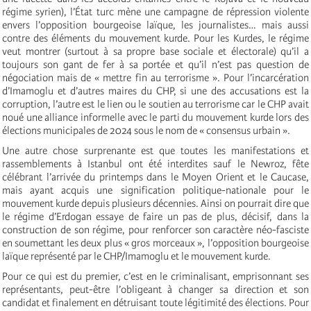
régime syrien), l’État turc mène une campagne de répression violente
envers l’opposition bourgeoise laïque, les journalistes… mais aussi
contre des éléments du mouvement kurde. Pour les Kurdes, le régime
veut montrer (surtout à sa propre base sociale et électorale) qu’il a
toujours son gant de fer à sa portée et qu’il n’est pas question de
négociation mais de « mettre fin au terrorisme ». Pour l’incarcération
d’Imamoglu et d’autres maires du CHP, si une des accusations est la
corruption, l’autre est le lien ou le soutien au terrorisme car le CHP avait
noué une alliance informelle avec le parti du mouvement kurde lors des
élections municipales de 2024 sous le nom de « consensus urbain ».
Une autre chose surprenante est que toutes les manifestations et
rassemblements à Istanbul ont été interdites sauf le Newroz, fête
célébrant l’arrivée du printemps dans le Moyen Orient et le Caucase,
mais ayant acquis une signification politique-nationale pour le
mouvement kurde depuis plusieurs décennies. Ainsi on pourrait dire que
le régime d’Erdogan essaye de faire un pas de plus, décisif, dans la
construction de son régime, pour renforcer son caractère néo-fasciste
en soumettant les deux plus « gros morceaux », l’opposition bourgeoise
laïque représenté par le CHP/Imamoglu et le mouvement kurde.
Pour ce qui est du premier, c’est en le criminalisant, emprisonnant ses
représentants, peut-être l’obligeant à changer sa direction et son
candidat et finalement en détruisant toute légitimité des élections. Pour