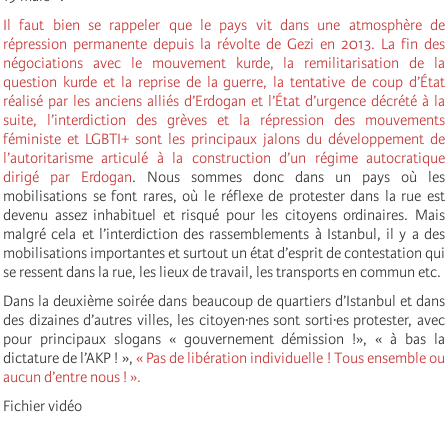
Il faut bien se rappeler que le pays vit dans une atmosphère de
répression permanente depuis la révolte de Gezi en 2013. La fin des
négociations avec le mouvement kurde, la remilitarisation de la
question kurde et la reprise de la guerre, la tentative de coup d’État
réalisé par les anciens alliés d’Erdogan et l’État d’urgence décrété à la
suite, l’interdiction des grèves et la répression des mouvements
féministe et LGBTI+ sont
les principaux jalons du développement de
l’autoritarisme articulé à la construction d’un régime autocratique
dirigé par Erdogan
.
Nous sommes donc dans un pays o
ù
les
mobilisations se font rares, o
ù
le réflexe de protester dans la rue est
devenu assez inhabituel et risqué pour les citoyens ordinaires. Mais
malgré cela et l’interdiction des rassemblements à Istanbul, il y a des
mobilisations importantes et surtout un état d’esprit de contestation qui
se ressent dans la rue, les lieux de travail, les transports en commun etc.
Dans la deuxième soirée dans beaucoup de quartiers d’Istanbul et dans
des dizaines d’autres villes, les citoyen·nes sont sorti·es protester, avec
pour principaux slogans « gouvernement démission !», « à bas la
dictature de l’AKP ! »,
« Pas de libération individuelle ! Tous ensemble ou
aucun d’entre nous ! ».
Fichier vidéo