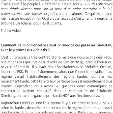
Özel a appelé le peuple à « déferler sur les places ».
« Si des obstacles
sont érigés devant nous sur la base d’un ordre contraire à la loi,
renverser les, sans blesser la police »
a-t-il ajouté. Ce qui est quand
même assez exceptionnel. Özel a aussi accepté d’installer une deuxième
tribune a Saraçhane, pour les étudiants.
Fichier vidéo
Comment peut-on lier cette situation avec ce qui passe au Kurdistan,
avec le « processus » de paix ?
C’est un processus très contradictoire mais que nous avons déjà vécu.
N’oublions pas que lors de la révolte de Gezi en 2013, lorsque l’ouest du
pays s’enflammait, il y avait des négociations avec Abdullah Öcalan,
leader du PKK. Et bien évidemment, alors que l’opposition radicale au
régime venait habituellement des régions kurdes, ou bien du
mouvement kurde, cette fois-ci leur participation est naturellement plus
limitée. Cependant nous avons vu que ces deux dynamiques de
contestation avaient convergé dans la candidature de Selahattin
Demirtaş, du parti de gauche pro-kurde HDP aux élections de 2015.
Aujourd’hui tandis qu’une fois encore il y a un processus de « paix »
selon les kurdes, de « désarmement » selon le régime (dont on voit aussi
une facette dans les accords entamés entre le Rojava et le nouveau