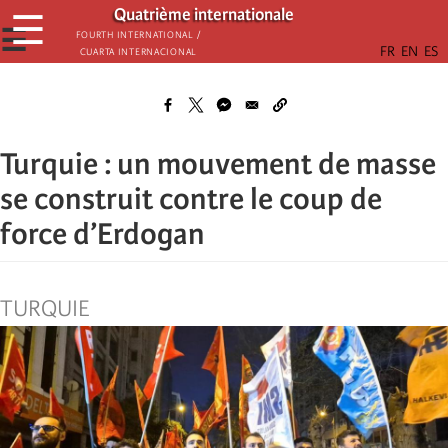
Aller
Quatrième internationale
☰
au
☰
Fourth International /
Cuarta Internacional
contenu
principal
Turquie : un mouvement de masse
se construit contre le coup de
force d’Erdogan
TURQUIE