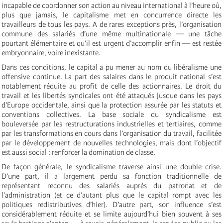
incapable de coordonner son action au niveau international à l’heure où,
plus que jamais, le capitalisme met en concurrence directe les
travailleurs de tous les pays. A de rares exceptions près, l’organisation
commune des salariés d’une même multinationale — une tâche
pourtant élémentaire et qu’il est urgent d’accomplir enfin — est restée
embryonnaire, voire inexistante.
Dans ces conditions, le capital a pu mener au nom du libéralisme une
offensive continue. La part des salaires dans le produit national s’est
notablement réduite au profit de celle des actionnaires. Le droit du
travail et les libertés syndicales ont été attaqués jusque dans les pays
d’Europe occidentale, ainsi que la protection assurée par les statuts et
conventions collectives. La base sociale du syndicalisme est
bouleversée par les restructurations industrielles et tertiaires, comme
par les transformations en cours dans l’organisation du travail, facilitée
par le développement de nouvelles technologies, mais dont l’objectif
est aussi social : renforcer la domination de classe.
De façon générale, le syndicalisme traverse ainsi une double crise.
D’une part, il a largement perdu sa fonction traditionnelle de
représentant reconnu des salariés auprès du patronat et de
l’administration (et ce d’autant plus que le capital rompt avec les
politiques redistributives d’hier). D’autre part, son influence s’est
considérablement réduite et se limite aujourd’hui bien souvent à ses