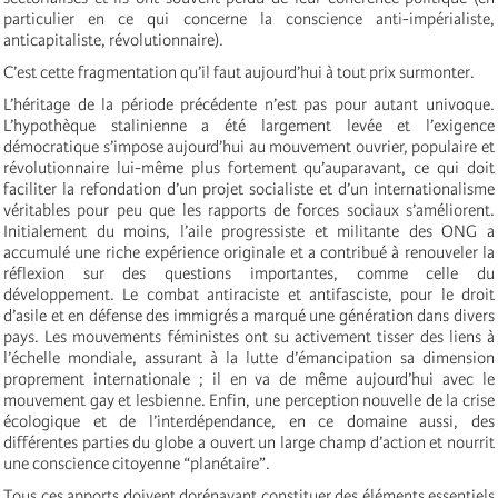
particulier en ce qui concerne la conscience anti-impérialiste,
anticapitaliste, révolutionnaire).
C’est cette fragmentation qu’il faut aujourd’hui à tout prix surmonter.
L’héritage de la période précédente n’est pas pour autant univoque.
L’hypothèque stalinienne a été largement levée et l’exigence
démocratique s’impose aujourd’hui au mouvement ouvrier, populaire et
révolutionnaire lui-même plus fortement qu’auparavant, ce qui doit
faciliter la refondation d’un projet socialiste et d’un internationalisme
véritables pour peu que les rapports de forces sociaux s’améliorent.
Initialement du moins, l’aile progressiste et militante des ONG a
accumulé une riche expérience originale et a contribué à renouveler la
réflexion sur des questions importantes, comme celle du
développement. Le combat antiraciste et antifasciste, pour le droit
d’asile et en défense des immigrés a marqué une génération dans divers
pays. Les mouvements féministes ont su activement tisser des liens à
l’échelle mondiale, assurant à la lutte d’émancipation sa dimension
proprement internationale ; il en va de même aujourd’hui avec le
mouvement gay et lesbienne. Enfin, une perception nouvelle de la crise
écologique et de l’interdépendance, en ce domaine aussi, des
différentes parties du globe a ouvert un large champ d’action et nourrit
une conscience citoyenne “planétaire”.
Tous ces apports doivent dorénavant constituer des éléments essentiels