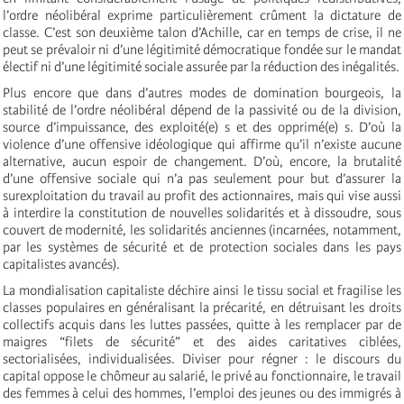
l’ordre néolibéral exprime particulièrement crûment la dictature de
classe. C’est son deuxième talon d’Achille, car en temps de crise, il ne
peut se prévaloir ni d’une légitimité démocratique fondée sur le mandat
électif ni d’une légitimité sociale assurée par la réduction des inégalités.
Plus encore que dans d’autres modes de domination bourgeois, la
stabilité de l’ordre néolibéral dépend de la passivité ou de la division,
source d’impuissance, des exploité(e) s et des opprimé(e) s. D’où la
violence d’une offensive idéologique qui affirme qu’il n’existe aucune
alternative, aucun espoir de changement. D’où, encore, la brutalité
d’une offensive sociale qui n’a pas seulement pour but d’assurer la
surexploitation du travail au profit des actionnaires, mais qui vise aussi
à interdire la constitution de nouvelles solidarités et à dissoudre, sous
couvert de modernité, les solidarités anciennes (incarnées, notamment,
par les systèmes de sécurité et de protection sociales dans les pays
capitalistes avancés).
La mondialisation capitaliste déchire ainsi le tissu social et fragilise les
classes populaires en généralisant la précarité, en détruisant les droits
collectifs acquis dans les luttes passées, quitte à les remplacer par de
maigres “filets de sécurité” et des aides caritatives ciblées,
sectorialisées, individualisées. Diviser pour régner : le discours du
capital oppose le chômeur au salarié, le privé au fonctionnaire, le travail
des femmes à celui des hommes, l’emploi des jeunes ou des immigrés à