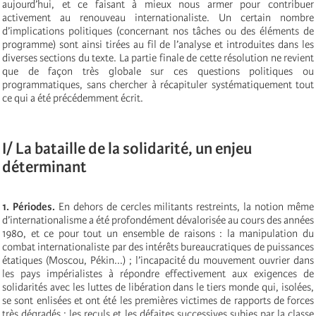
aujourd’hui, et ce faisant à mieux nous armer pour contribuer
activement au renouveau internationaliste. Un certain nombre
d’implications politiques (concernant nos tâches ou des éléments de
programme) sont ainsi tirées au fil de l’analyse et introduites dans les
diverses sections du texte. La partie finale de cette résolution ne revient
que de façon très globale sur ces questions politiques ou
programmatiques, sans chercher à récapituler systématiquement tout
ce qui a été précédemment écrit.
I/ La bataille de la solidarité, un enjeu
déterminant
1. Périodes.
En dehors de cercles militants restreints, la notion même
d’internationalisme a été profondément dévalorisée au cours des années
1980, et ce pour tout un ensemble de raisons : la manipulation du
combat internationaliste par des intérêts bureaucratiques de puissances
étatiques (Moscou, Pékin...) ; l’incapacité du mouvement ouvrier dans
les pays impérialistes à répondre effectivement aux exigences de
solidarités avec les luttes de libération dans le tiers monde qui, isolées,
se sont enlisées et ont été les premières victimes de rapports de forces
très dégradés ; les reculs et les défaites successives subies par la classe