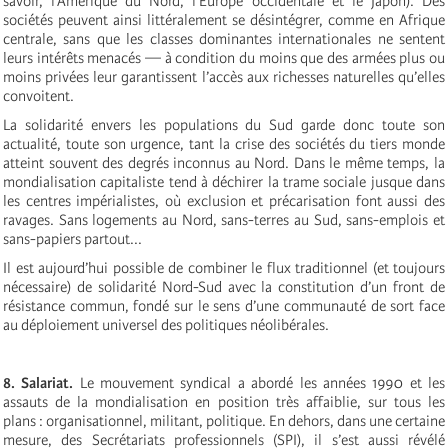
savoir, l’Amérique du Nord, l’Europe occidentale et le Japon). Des
sociétés peuvent ainsi littéralement se désintégrer, comme en Afrique
centrale, sans que les classes dominantes internationales ne sentent
leurs intérêts menacés — à condition du moins que des armées plus ou
moins privées leur garantissent l’accès aux richesses naturelles qu’elles
convoitent.
La solidarité envers les populations du Sud garde donc toute son
actualité, toute son urgence, tant la crise des sociétés du tiers monde
atteint souvent des degrés inconnus au Nord. Dans le même temps, la
mondialisation capitaliste tend à déchirer la trame sociale jusque dans
les centres impérialistes, où exclusion et précarisation font aussi des
ravages. Sans logements au Nord, sans-terres au Sud, sans-emplois et
sans-papiers partout...
Il est aujourd’hui possible de combiner le flux traditionnel (et toujours
nécessaire) de solidarité Nord-Sud avec la constitution d’un front de
résistance commun, fondé sur le sens d’une communauté de sort face
au déploiement universel des politiques néolibérales.
8. Salariat.
Le mouvement syndical a abordé les années 1990 et les
assauts de la mondialisation en position très affaiblie, sur tous les
plans : organisationnel, militant, politique. En dehors, dans une certaine
mesure, des Secrétariats professionnels (SPI), il s’est aussi révélé