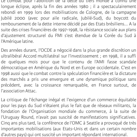
Le combat pour l’abolition de la dette du tiers monde a connu une
longue éclipse, après la fin des années 1980 ; il a spectaculairement
rebondi en 1999 lors des mobilisations de Cologne, de la campagne
Jubilé 2000 (avec pour aile radicale, Jubilé-Sud), du boycott du
remboursement de la dette interne décidé par des Etats brésiliens... A la
suite des crises financières de 1997-1998, la résistance sociale aux plans
d’ajustement structurel du FMI s’est étendue de la Corée du Sud à
l’Amérique latine.
Des années durant, l’OCDE a négocié dans la plus grande discrétion un
ultralibéral Accord multilatéral sur l’investissement ; en 1998, il a suffi
de quelques mois pour que le contenu de l’AMI fasse scandale
démocratique en Amérique du Nord et en Europe occidentale. C’est en
1998 aussi que le combat contre la spéculation financière et la dictature
des marchés a pris une envergure et une dynamique politique sans
précédent, avec la croissance remarquable, en France surtout, de
l’association Attac.
La critique de l’échange inégal et l’exigence d’un commerce équitable
pour les pays du Sud n’étaient plus le fait que de réseaux militants, la
fondation de l’Organisation mondiale du commerce, à la suite de
l’Uruguay Round, n’avait pas suscité de manifestations significatives.
Cinq ans plus tard, la conférence de l’OMC à Seattle a provoqué de très
importantes mobilisations (aux Etats-Unis et dans un certain nombre
d’autres pays) qui ont suscité un important répondant international.