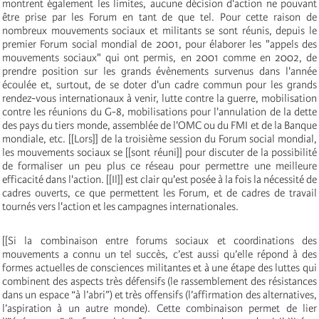
montrent également les limites, aucune décision d'action ne pouvant
être prise par les Forum en tant de que tel. Pour cette raison de
nombreux mouvements sociaux et militants se sont réunis, depuis le
premier Forum social mondial de 2001, pour élaborer les "appels des
mouvements sociaux" qui ont permis, en 2001 comme en 2002, de
prendre position sur les grands évènements survenus dans l'année
écoulée et, surtout, de se doter d'un cadre commun pour les grands
rendez-vous internationaux à venir, lutte contre la guerre, mobilisation
contre les réunions du G-8, mobilisations pour l'annulation de la dette
des pays du tiers monde, assemblée de l'OMC ou du FMI et de la Banque
mondiale, etc. [[Lors]] de la troisième session du Forum social mondial,
les mouvements sociaux se [[sont réuni]] pour discuter de la possibilité
de formaliser un peu plus ce réseau pour permettre une meilleure
efficacité dans l'action. [[Il]] est clair qu'est posée à la fois la nécessité de
cadres ouverts, ce que permettent les Forum, et de cadres de travail
tournés vers l'action et les campagnes internationales.
[[Si la combinaison entre forums sociaux et coordinations des
mouvements a connu un tel succès, c’est aussi qu’elle répond à des
formes actuelles de consciences militantes et à une étape des luttes qui
combinent des aspects très défensifs (le rassemblement des résistances
dans un espace “à l’abri”) et très offensifs (l’affirmation des alternatives,
l’aspiration à un autre monde). Cette combinaison permet de lier