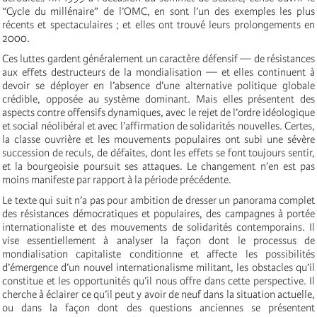
“Cycle du millénaire” de l’OMC, en sont l’un des exemples les plus
récents et spectaculaires ; et elles ont trouvé leurs prolongements en
2000.
Ces luttes gardent généralement un caractère défensif — de résistances
aux effets destructeurs de la mondialisation — et elles continuent à
devoir se déployer en l’absence d’une alternative politique globale
crédible, opposée au système dominant. Mais elles présentent des
aspects contre offensifs dynamiques, avec le rejet de l’ordre idéologique
et social néolibéral et avec l’affirmation de solidarités nouvelles. Certes,
la classe ouvrière et les mouvements populaires ont subi une sévère
succession de reculs, de défaites, dont les effets se font toujours sentir,
et la bourgeoisie poursuit ses attaques. Le changement n’en est pas
moins manifeste par rapport à la période précédente.
Le texte qui suit n’a pas pour ambition de dresser un panorama complet
des résistances démocratiques et populaires, des campagnes à portée
internationaliste et des mouvements de solidarités contemporains. Il
vise essentiellement à analyser la façon dont le processus de
mondialisation capitaliste conditionne et affecte les possibilités
d’émergence d’un nouvel internationalisme militant, les obstacles qu’il
constitue et les opportunités qu’il nous offre dans cette perspective. Il
cherche à éclairer ce qu’il peut y avoir de neuf dans la situation actuelle,
ou dans la façon dont des questions anciennes se présentent