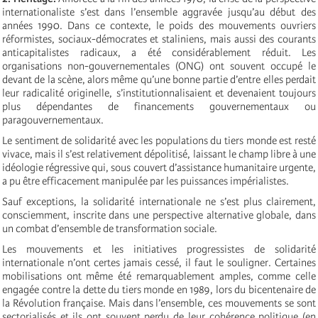
internationaliste s’est dans l’ensemble aggravée jusqu’au début des
années 1990. Dans ce contexte, le poids des mouvements ouvriers
réformistes, sociaux-démocrates et staliniens, mais aussi des courants
anticapitalistes radicaux, a été considérablement réduit. Les
organisations non-gouvernementales (ONG) ont souvent occupé le
devant de la scène, alors même qu’une bonne partie d’entre elles perdait
leur radicalité originelle, s’institutionnalisaient et devenaient toujours
plus dépendantes de financements gouvernementaux ou
paragouvernementaux.
Le sentiment de solidarité avec les populations du tiers monde est resté
vivace, mais il s’est relativement dépolitisé, laissant le champ libre à une
idéologie régressive qui, sous couvert d’assistance humanitaire urgente,
a pu être efficacement manipulée par les puissances impérialistes.
Sauf exceptions, la solidarité internationale ne s’est plus clairement,
consciemment, inscrite dans une perspective alternative globale, dans
un combat d’ensemble de transformation sociale.
Les mouvements et les initiatives progressistes de solidarité
internationale n’ont certes jamais cessé, il faut le souligner. Certaines
mobilisations ont même été remarquablement amples, comme celle
engagée contre la dette du tiers monde en 1989, lors du bicentenaire de
la Révolution française. Mais dans l’ensemble, ces mouvements se sont
sectorialisés et ils ont souvent perdu de leur cohérence politique (en