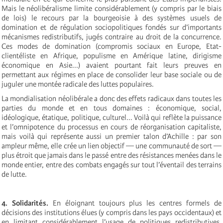
Mais le néolibéralisme limite considérablement (y compris par le biais
de lois) le recours par la bourgeoisie à des systèmes usuels de
domination et de régulation sociopolitiques fondés sur d’importants
mécanismes redistributifs, jugés contraire au droit de la concurrence.
Ces modes de domination (compromis sociaux en Europe, Etat-
clientéliste en Afrique, populisme en Amérique latine, dirigisme
économique en Asie...) avaient pourtant fait leurs preuves en
permettant aux régimes en place de consolider leur base sociale ou de
juguler une montée radicale des luttes populaires.
La mondialisation néolibérale a donc des effets radicaux dans toutes les
parties du monde et en tous domaines : économique, social,
idéologique, étatique, politique, culturel... Voilà qui reflète la puissance
et l’omnipotence du processus en cours de réorganisation capitaliste,
mais voilà qui représente aussi un premier talon d’Achille : par son
ampleur même, elle crée un lien objectif — une communauté de sort —
plus étroit que jamais dans le passé entre des résistances menées dans le
monde entier, entre des combats engagés sur tout l’éventail des terrains
de lutte.
4. Solidarités.
En éloignant toujours plus les centres formels de
décisions des institutions élues (y compris dans les pays occidentaux) et
en limitant considérablement l’usage de politiques redistributives,