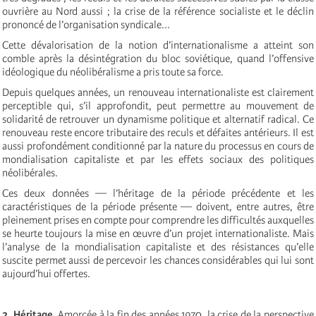
ouvrière au Nord aussi ; la crise de la référence socialiste et le déclin
prononcé de l’organisation syndicale...
Cette dévalorisation de la notion d’internationalisme a atteint son
comble après la désintégration du bloc soviétique, quand l’offensive
idéologique du néolibéralisme a pris toute sa force.
Depuis quelques années, un renouveau internationaliste est clairement
perceptible qui, s’il approfondit, peut permettre au mouvement de
solidarité de retrouver un dynamisme politique et alternatif radical. Ce
renouveau reste encore tributaire des reculs et défaites antérieurs. Il est
aussi profondément conditionné par la nature du processus en cours de
mondialisation capitaliste et par les effets sociaux des politiques
néolibérales.
Ces deux données — l’héritage de la période précédente et les
caractéristiques de la période présente — doivent, entre autres, être
pleinement prises en compte pour comprendre les difficultés auxquelles
se heurte toujours la mise en œuvre d’un projet internationaliste. Mais
l’analyse de la mondialisation capitaliste et des résistances qu’elle
suscite permet aussi de percevoir les chances considérables qui lui sont
aujourd’hui offertes.
2. Héritage.
Amorcée à la fin des années 1970, la crise de la perspective