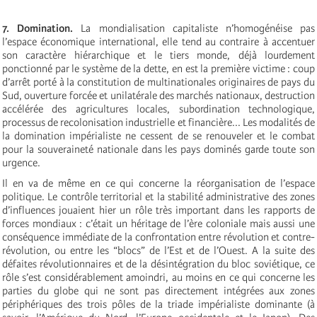
7. Domination.
La mondialisation capitaliste n’homogénéise pas
l’espace économique international, elle tend au contraire à accentuer
son caractère hiérarchique et le tiers monde, déjà lourdement
ponctionné par le système de la dette, en est la première victime : coup
d’arrêt porté à la constitution de multinationales originaires de pays du
Sud, ouverture forcée et unilatérale des marchés nationaux, destruction
accélérée des agricultures locales, subordination technologique,
processus de recolonisation industrielle et financière... Les modalités de
la domination impérialiste ne cessent de se renouveler et le combat
pour la souveraineté nationale dans les pays dominés garde toute son
urgence.
Il en va de même en ce qui concerne la réorganisation de l’espace
politique. Le contrôle territorial et la stabilité administrative des zones
d’influences jouaient hier un rôle très important dans les rapports de
forces mondiaux : c’était un héritage de l’ère coloniale mais aussi une
conséquence immédiate de la confrontation entre révolution et contre-
révolution, ou entre les “blocs” de l’Est et de l’Ouest. A la suite des
défaites révolutionnaires et de la désintégration du bloc soviétique, ce
rôle s’est considérablement amoindri, au moins en ce qui concerne les
parties du globe qui ne sont pas directement intégrées aux zones
périphériques des trois pôles de la triade impérialiste dominante (à