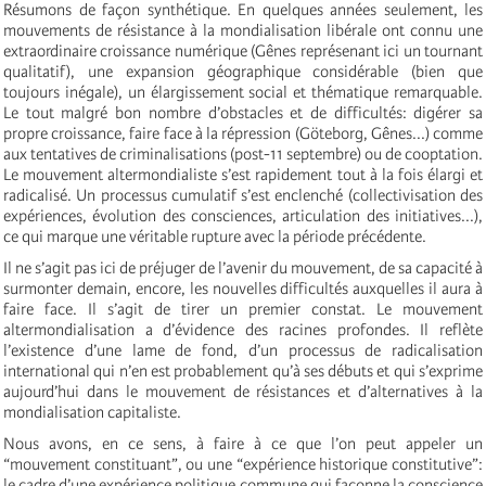
Résumons de façon synthétique. En quelques années seulement, les
mouvements de résistance à la mondialisation libérale ont connu une
extraordinaire croissance numérique (Gênes représenant ici un tournant
qualitatif), une expansion géographique considérable (bien que
toujours inégale), un élargissement social et thématique remarquable.
Le tout malgré bon nombre d’obstacles et de difficultés: digérer sa
propre croissance, faire face à la répression (Göteborg, Gênes...) comme
aux tentatives de criminalisations (post-11 septembre) ou de cooptation.
Le mouvement altermondialiste s’est rapidement tout à la fois élargi et
radicalisé. Un processus cumulatif s’est enclenché (collectivisation des
expériences, évolution des consciences, articulation des initiatives...),
ce qui marque une véritable rupture avec la période précédente.
Il ne s’agit pas ici de préjuger de l’avenir du mouvement, de sa capacité à
surmonter demain, encore, les nouvelles difficultés auxquelles il aura à
faire face. Il s’agit de tirer un premier constat. Le mouvement
altermondialisation a d’évidence des racines profondes. Il reflète
l’existence d’une lame de fond, d’un processus de radicalisation
international qui n’en est probablement qu’à ses débuts et qui s’exprime
aujourd’hui dans le mouvement de résistances et d’alternatives à la
mondialisation capitaliste.
Nous avons, en ce sens, à faire à ce que l’on peut appeler un
“mouvement constituant”, ou une “expérience historique constitutive”:
le cadre d’une expérience politique commune qui façonne la conscience