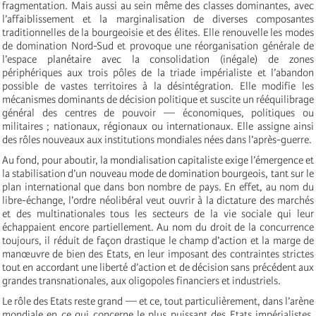
fragmentation. Mais aussi au sein même des classes dominantes, avec
l’affaiblissement et la marginalisation de diverses composantes
traditionnelles de la bourgeoisie et des élites. Elle renouvelle les modes
de domination Nord-Sud et provoque une réorganisation générale de
l’espace planétaire avec la consolidation (inégale) de zones
périphériques aux trois pôles de la triade impérialiste et l’abandon
possible de vastes territoires à la désintégration. Elle modifie les
mécanismes dominants de décision politique et suscite un rééquilibrage
général des centres de pouvoir — économiques, politiques ou
militaires ; nationaux, régionaux ou internationaux. Elle assigne ainsi
des rôles nouveaux aux institutions mondiales nées dans l’après-guerre.
Au fond, pour aboutir, la mondialisation capitaliste exige l’émergence et
la stabilisation d’un nouveau mode de domination bourgeois, tant sur le
plan international que dans bon nombre de pays. En effet, au nom du
libre-échange, l’ordre néolibéral veut ouvrir à la dictature des marchés
et des multinationales tous les secteurs de la vie sociale qui leur
échappaient encore partiellement. Au nom du droit de la concurrence
toujours, il réduit de façon drastique le champ d’action et la marge de
manœuvre de bien des Etats, en leur
imposant des contraintes strictes
tout en accordant une liberté d’action et de décision sans précédent aux
grandes transnationales, aux oligopoles financiers et industriels.
Le rôle des Etats reste grand — et ce, tout particulièrement, dans l’arène
mondiale en ce qui concerne le plus puissant des Etats impérialistes.