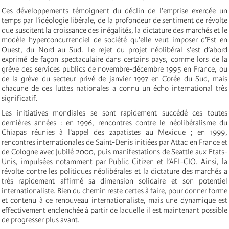
Ces développements témoignent du déclin de l’emprise exercée un
temps par l’idéologie libérale, de la profondeur de sentiment de révolte
que suscitent la croissance des inégalités, la dictature des marchés et le
modèle hyperconcurrenciel de société qu’elle veut imposer d’Est en
Ouest, du Nord au Sud. Le rejet du projet néolibéral s’est d’abord
exprimé de façon spectaculaire dans certains pays, comme lors de la
grève des services publics de novembre-décembre 1995 en France, ou
de la grève du secteur privé de janvier 1997 en Corée du Sud, mais
chacune de ces luttes nationales a connu un écho international très
significatif.
Les initiatives mondiales se sont rapidement succédé ces toutes
dernières années : en 1996, rencontres contre le néolibéralisme du
Chiapas réunies à l’appel des zapatistes au Mexique ; en 1999,
rencontres internationales de Saint-Denis initiées par Attac en France et
de Cologne avec Jubilé 2000, puis manifestations de Seattle aux Etats-
Unis, impulsées notamment par Public Citizen et l’AFL-CIO. Ainsi, la
révolte contre les politiques néolibérales et la dictature des marchés a
très rapidement affirmé sa dimension solidaire et son potentiel
internationaliste. Bien du chemin reste certes à faire, pour donner forme
et contenu à ce renouveau internationaliste, mais une dynamique est
effectivement enclenchée à partir de laquelle il est maintenant possible
de progresser plus avant.