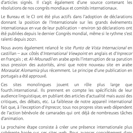
d’articles signés. Il s’agit également d’une source contenant les
résolutions de nos congrès mondiaux et comités internationaux.
Le Bureau et le CI ont été plus actifs dans l’adoption de déclarations
donnant la position de l’Internationale sur les grands événements
internationaux en vue de leur publication – environ 50 déclarations ont
été publiées depuis le dernier Congrès mondial, même si le rythme s’est
ralenti depuis 2021.
Nous avons également relancé le site
Punto de Vista Internacional
en
castillan – aux côtés d’
International Viewpoint
en anglais et d’
Inprecor
en français ; et
Al-Mounadil
en arabe après l’interruption de sa parution
sous pression des autorités, ainsi que notre nouveau site en arabe
Morasalat Alomamia
plus récemment. Le principe d’une publication en
portugais a été approuvé.
Ces sites monolingues jouent un rôle plus large que
fourth.international. Ils prennent en compte les spécificités de leur
audience linguistique, en publiant des articles d’actualité mais aussi des
critiques, des débats, etc. La faiblesse de notre appareil international
fait que, à l’exception d’
Inprecor
, tous nos propres sites web dépendent
de l’action bénévole de camarades qui ont déjà de nombreuses tâches
d’animation.
La prochaine étape consiste à créer une présence internationale plus
cohérente basée sur ces sites web. Pour avancer concrètement dans