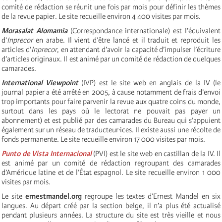
comité de rédaction se réunit une fois par mois pour définir les thèmes
de la revue papier. Le site recueille environ 4 400 visites par mois.
Morasalat Alomamia
(Correspondance internationale) est l’équivalent
d’
Inprecor
en arabe. Il vient d’être lancé et il traduit et reproduit les
articles d’
Inprecor
, en attendant d’avoir la capacité d’impulser l’écriture
d’articles originaux. Il est animé par un comité de rédaction de quelques
camarades.
International Viewpoint
(IVP) est le site web en anglais de la IV (le
journal papier a été arrêté en 2005, à cause notamment de frais d’envoi
trop importants pour faire parvenir la revue aux quatre coins du monde,
surtout dans les pays où le lectorat ne pouvait pas payer un
abonnement) et est publié par des camarades du Bureau qui s’appuient
également sur un réseau de traducteur·ices. Il existe aussi une récolte de
fonds permanente. Le site recueille environ 17 000 visites par mois.
Punto de Vista Internacional
(PVI) est le site web en castillan de la IV.
Il
est animé par un comité de rédaction regroupant des camarades
d’Amérique latine et de l’État espagnol. Le site recueille environ 1 000
visites par mois.
Le site
ernestmandel.org
regroupe les textes d’Ernest Mandel en six
langues. Au départ créé par la section belge, il n’a plus été actualisé
pendant plusieurs années. La structure du site est très vieille et nous