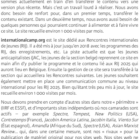
sommes actuellement en train d’en transférer le contenu vers une
version plus récente. Mais c’est un travail lourd à réaliser. Nous avons
donc besoin de renfort pour, dans un premier temps, transférer le
contenu existant. Dans un deuxième temps, nous avons aussi besoin de
quelques personnes qui pourraient continuer à alimenter et à faire vivre
ce site. Le site recueille environ 1 000 visites par mois.
internationalcamp.org
est le site dédié aux Rencontres internationales
de Jeunes (RIJ). Il a été mis à jour jusqu’en 2018 avec les programmes des
RIJ, des enregistrements, etc. La piste actuelle est que les Jeunes
anticapitalistes (JAC, les jeunes de la section belge) reprennent ce site en
main afin d’y publier le programme et le contenu lié aux RIJ 2025 qui
auront lieu en Belgique. Ensuite la gestion de ce site sera transférée à la
section qui accueillera les Rencontres suivantes. Les jeunes souhaitent
également mettre en place une communication commune au niveau
international pour les RIJ 2025. Bien qu’étant très peu mis à jour, le site
recueille environ 1 000 visites par mois.
Nous devons prendre en compte d’autres sites dans notre « périmètre »
(IIRF et ESSF), et d’importants sites indépendants où nos camarades sont
actifs – par exemple
Spectre
,
Tempest
,
New Politics
(USA),
Contretemps
(France),
Jacobin America Latina
,
Jacobin Italia
,
Viento Sur
(État espagnol),
Amandla
(Afrique du Sud),
Spectre
(USA),
Asian Marxist
Review
… qui, dans une certaine mesure, sont nos « rivaux » pour la
publication de matériel original pour nos sites web. Nos sites web ne