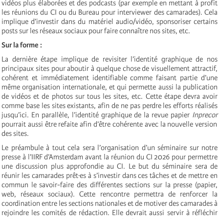
vidéos plus élaborées et des podcasts (par exemple en mettant à profit
les réunions du CI ou du Bureau pour interviewer des camarades). Cela
implique d’investir dans du matériel audio/vidéo, sponsoriser certains
posts sur les réseaux sociaux pour faire connaître nos sites, etc.
Sur la forme :
La dernière étape implique de revisiter l’identité graphique de nos
principaux sites pour aboutir à quelque chose de visuellement attractif,
cohérent et immédiatement identifiable comme faisant partie d’une
même organisation internationale, et qui permette aussi la publication
de vidéos et de photos sur tous les sites, etc. Cette étape devra avoir
comme base les sites existants, afin de ne pas perdre les efforts réalisés
jusqu’ici. En parallèle, l’identité graphique de la revue papier
Inprecor
pourrait aussi être refaite afin d’être cohérente avec la nouvelle version
des sites.
Le préambule à tout cela sera l’organisation d’un séminaire sur notre
presse à l’IIRF d’Amsterdam avant la réunion du CI 2026 pour permettre
une discussion plus approfondie au CI. Le but du séminaire sera de
réunir les camarades prêt·es à s’investir dans ces tâches et de mettre en
commun le savoir-faire des différentes sections sur la presse (papier,
web, réseaux sociaux). Cette rencontre permettra de renforcer la
coordination entre les sections nationales et de motiver des camarades à
rejoindre les comités de rédaction. Elle devrait aussi servir à réfléchir