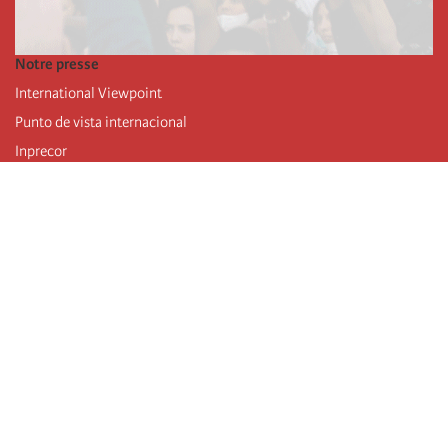
Notre presse
International Viewpoint
Punto de vista internacional
Inprecor
Facebook
Twitter
Mastodon
Telegram
L’Internationale
Dernier congrès de l’Internationale
Déclarations du bureau exécutif
Institut de formation (IIRE)
Jeunes
Auteurs