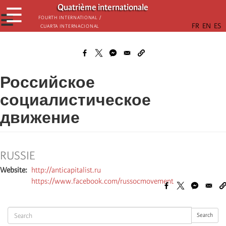
Aller
Quatrième internationale
☰
au
☰
Fourth International /
Cuarta Internacional
contenu
principal
Российское
социалистическое
движение
RUSSIE
Website
http://anticapitalist.ru
https://www.facebook.com/russocmovement
Search
Search