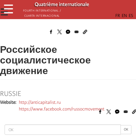
Παράκαμψη
Quatrième internationale
☰
προς
☰
Fourth International /
Cuarta Internacional
το
κυρίως
περιεχόμενο
Российское
социалистическое
движение
RUSSIE
Website
http://anticapitalist.ru
https://www.facebook.com/russocmovement
OK
OK