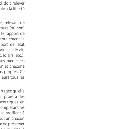
i doit relever
le à la liberté
e, relevant de
cours (ou non)
 le rapport de
totalement la
bord de l’état
uels elle vit,
loisirs, etc.),
ues médicales
cun et chacune
ns propres. Ce
leurs tous les
rtagée qu’elle
en proie à des
aceutiques en
 complétant les
se profilent à
tout un chacun
re de préserver