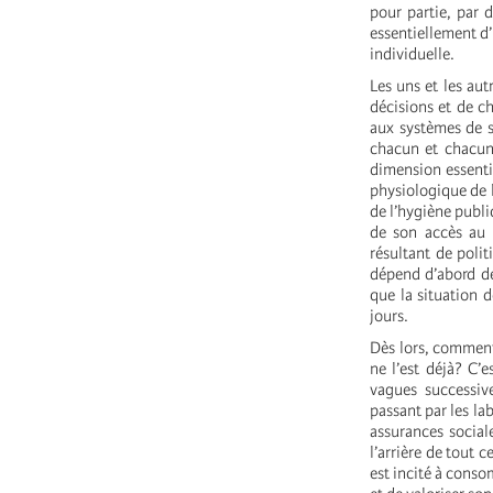
pour partie, par 
essentiellement d’
individuelle.
Les uns et les aut
décisions et de c
aux systèmes de s
chacun et chacun
dimension essentie
physiologique de 
de l’hygiène publiq
de son accès au 
résultant de polit
dépend d’abord de
que la situation d
jours.
Dès lors, comment 
ne l’est déjà? C’
vagues successiv
passant par les la
assurances sociale
l’arrière de tout 
est incité à conso