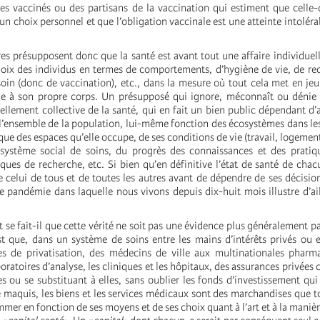
des vaccinés ou des partisans de la vaccination qui estiment que celle-c
un choix personnel et que l’obligation vaccinale est une atteinte intolérab
res présupposent donc que la santé est avant tout une affaire individuell
hoix des individus en termes de comportements, d’hygiène de vie, de re
oin (donc de vaccination), etc., dans la mesure où tout cela met en jeu
e à son propre corps. Un présupposé qui ignore, méconnaît ou dénie 
llement collective de la santé, qui en fait un bien public dépendant d’a
l’ensemble de la population, lui-même fonction des écosystèmes dans lesq
ue des espaces qu’elle occupe, de ses conditions de vie (travail, logement, 
système social de soins, du progrès des connaissances et des pratiq
iques de recherche, etc. Si bien qu’en définitive l’état de santé de cha
 celui de tous et de toutes les autres avant de dépendre de ses décisio
e pandémie dans laquelle nous vivons depuis dix-huit mois illustre d’ail
se fait-il que cette vérité ne soit pas une évidence plus généralement pa
est que, dans un système de soins entre les mains d’intérêts privés ou 
es de privatisation, des médecins de ville aux multinationales pharm
boratoires d’analyse, les cliniques et les hôpitaux, des assurances privées
s ou se substituant à elles, sans oublier les fonds d’investissement qui 
ce maquis, les biens et les services médicaux sont des marchandises que 
mmer en fonction de ses moyens et de ses choix quant à l’art et à la maniè