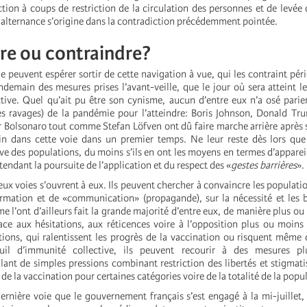
tion à coups de restriction de la circulation des personnes et de levé
 alternance s’origine dans la contradiction précédemment pointée.
re ou contraindre?
e peuvent espérer sortir de cette navigation à vue, qui les contraint pé
ndemain des mesures prises l’avant-veille, que le jour où sera atteint l
tive. Quel qu’ait pu être son cynisme, aucun d’entre eux n’a osé parier
les ravages) de la pandémie pour l’atteindre: Boris Johnson, Donald T
 Bolsonaro tout comme Stefan Löfven ont dû faire marche arrière après 
n dans cette voie dans un premier temps. Ne leur reste dès lors que 
ve des populations, du moins s’ils en ont les moyens en termes d’apparei
ttendant la poursuite de l’application et du respect des «
gestes barrières
».
eux voies s’ouvrent à eux. Ils peuvent chercher à convaincre les populati
mation et de «communication» (propagande), sur la nécessité et les b
 l’ont d’ailleurs fait la grande majorité d’entre eux, de manière plus ou
face aux hésitations, aux réticences voire à l’opposition plus ou moins
tions, qui ralentissent les progrès de la vaccination ou risquent même
seuil d’immunité collective, ils peuvent recourir à des mesures 
lant de simples pressions combinant restriction des libertés et stigmati
 de la vaccination pour certaines catégories voire de la totalité de la popu
dernière voie que le gouvernement français s’est engagé à la mi-juillet,