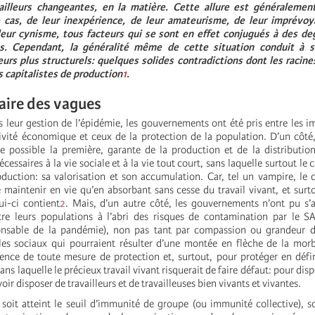
’ailleurs changeantes, en la matière. Cette allure est généralemen
 cas, de leur inexpérience, de leur amateurisme, de leur imprévoy
leur cynisme, tous facteurs qui se sont en effet conjugués à des deg
s. Cependant, la généralité même de cette situation conduit à s
urs plus structurels: quelques solides contradictions dont les racin
 capitalistes de production
1
.
faire des vagues
 leur gestion de l’épidémie, les gouvernements ont été pris entre les im
ivité économique et ceux de la protection de la population. D’un côté, i
e possible la première, garante de la production et de la distributio
cessaires à la vie sociale et à la vie tout court, sans laquelle surtout le 
oduction: sa valorisation et son accumulation. Car, tel un vampire, le
e maintenir en vie qu’en absorbant sans cesse du travail vivant, et surt
ui-ci contient
2
. Mais, d’un autre côté, les gouvernements n’ont pu s’a
tre leurs populations à l’abri des risques de contamination par le S
onsable de la pandémie), non pas tant par compassion ou grandeur 
les sociaux qui pourraient résulter d’une montée en flèche de la morb
sence de toute mesure de protection et, surtout, pour protéger en défin
sans laquelle le précieux travail vivant risquerait de faire défaut: pour disp
voir disposer de travailleurs et de travailleuses bien vivants et vivantes.
soit atteint le seuil d’immunité de groupe (ou immunité collective), so