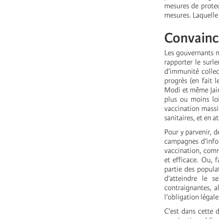
mesures de protec
mesures. Laquelle
Convainc
Les gouvernants n
rapporter le surle
d’immunité collec
progrès (en fait 
Modi et même Jair
plus ou moins loi
vaccination massi
sanitaires, et en a
Pour y parvenir, d
campagnes d’infor
vaccination, comme
et efficace. Ou, 
partie des popula
d’atteindre le 
contraignantes, al
l’obligation légale
C’est dans cette 