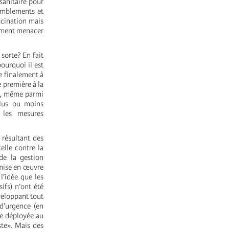
sanitaire pour
semblements et
ccination mais
timent menacer
sorte? En fait
ourquoi il est
e finalement à
 première à la
ue, même parmi
plus ou moins
 les mesures
 résultant des
celle contre la
 de la gestion
 mise en œuvre
l’idée que les
ifs) n’ont été
veloppant tout
 d’urgence (en
ie déployée au
ste». Mais des