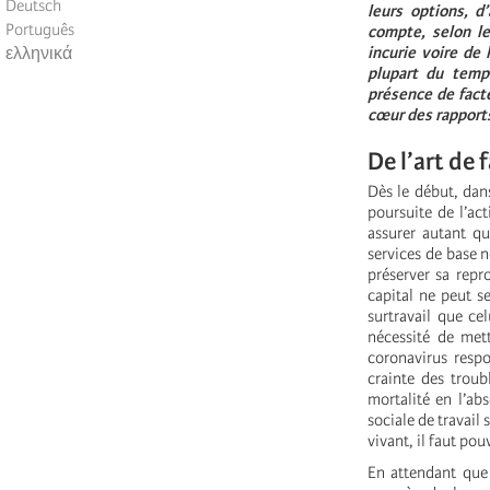
Deutsch
leurs options, d
Português
compte, selon le
incurie voire de 
ελληνικά
plupart du temp
présence de facte
cœur des rapports
De l’art de 
Dès le début, dans
poursuite de l’act
assurer autant qu
services de base né
préserver sa repr
capital ne peut s
surtravail que cel
nécessité de met
coronavirus resp
crainte des troub
mortalité en l’ab
sociale de travail 
vivant, il faut pou
En attendant que 