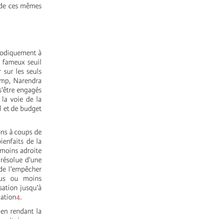
e de ces mêmes
riodiquement à
e fameux seuil
 sur les seuls
rump, Narendra
s’être engagés
la voie de la
l et de budget
ons à coups de
ienfaits de la
 moins adroite
 résolue d’une
 de l’empêcher
plus ou moins
sation jusqu’à
lation
4
.
 en rendant la