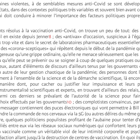
taines violentes, à de semblables mesures anti-Covid se sont dévelo
ats, dans des contextes politiques très variables et souvent bien avant c
ui doit conduire à minorer l’importance des facteurs politiques propr
ts résolus à la vaccination anti-Covid, on trouve un peu de tout: des
l en existe depuis Jenner
8
; des «antivax» d’occasion, suspicieux à l’ég
x trop vite et dans le secret de laboratoires pharmaceutiques essentiell
 des «corona-sceptiques» qui répètent depuis le début de la pandémie q
gereuse qu’une grippe ordinaire, qu’elle ne menace sérieusement que les s
 qu’elle peut se prévenir ou se soigner à coup de quelques pratiques o
ux, autant d’éléments de discours d’ailleurs tenus par les gouvernant
autre de leur gestion chaotique de la pandémie; des personnes dont l
ment à l’ensemble de la science et de la démarche scientifique, là encor
manière dont, pour cacher ou justifier leur impuissance et leurs pa
strumentalisé scientifiques et experts, en trouvant d’ailleurs des relais
rmi ces derniers se prévalant de l’autorité de la science pour fair
choix effectués par les gouvernants
10
; des complotistes convaincus, pa
 messager contiennent des puces électroniques qui vont permettre à Bill 
ndre la commande de nos cerveaux via la 5G (ou autres délires du même ge
e, quelques politiciens populistes profitant de l’aubaine pour tenter d
eliés entre eux via les réseaux sociaux numériques qui confortent leurs p
on vaccinale comme un véritable viol de leur intimité corporelle et psyc
éaction allant jusqu’à la destruction de centres de vaccination. En quoi ils