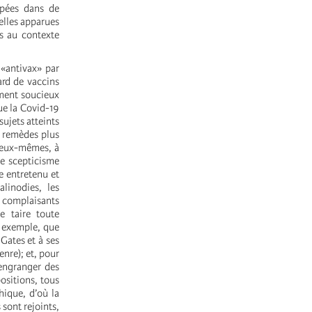
ppées dans de
elles apparues
es au contexte
 «antivax» par
ard de vaccins
ement soucieux
ue la Covid-19
ujets atteints
u remèdes plus
s eux-mêmes, à
e scepticisme
e entretenu et
linodies, les
, complaisants
e taire toute
r exemple, que
Gates et à ses
nre); et, pour
’engranger des
ositions, tous
hique, d’où la
 sont rejoints,