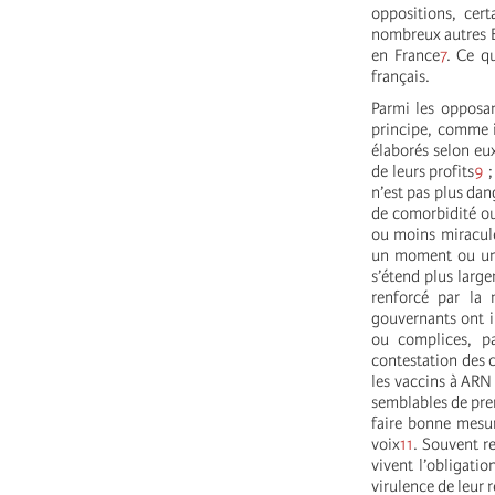
oppositions, cer
nombreux autres Et
en France
7
. Ce q
français.
Parmi les opposan
principe, comme i
élaborés selon eu
de leurs profits
9
;
n’est pas plus dan
de comorbidité ou
ou moins miracule
un moment ou un 
s’étend plus large
renforcé par la 
gouvernants ont in
ou complices, pa
contestation des 
les vaccins à ARN
semblables de pre
faire bonne mesur
voix
11
. Souvent r
vivent l’obligati
virulence de leur r