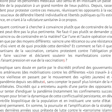
atoire pour les personnels médicaux
lato sensu
et en instituant un passe 
mble de la population à un grand nombre de lieux publics. Depuis, ras
dent pour protester contre ces mesures, réunissant les opposants à la va
 soucieux de défendre liberté individuelle et libertés publiques qu’ils es
ce, en criant à la «
dictature sanitaire
» à ce propos.
séquent continuer à chercher à convaincre plutôt que de contraindre de la 
est peut-être pas la plus pertinente. Ne faut-il pas plutôt se demander p
aincre ou de contraindre en la matière? Car l’une et l’autre opération vis
n que par des moyens différents: vaincre une réticence ou une résistance
 d’où vient et de quoi procède cette dernière? Et comment se fait-il q
artisans de la vaccination, certains protestent contre l’obligation 
e faire vacciner et déclarent soutenir les manifestations contre
faisant pression en vue de la vaccination
5
?
’explique sans doute en partie par le discrédit profond des gouvernants
s antérieures (des mobilisations contre les différentes «
lois travail
» à 
ance vieillesse en passant par le mouvement des «
gilets jaunes
») et
 pandémie depuis ses débuts
6
, sans compter le passif plus lointain de la
olibérales. Discrédit qui a entretenu auprès d’une partie des opposants 
ur tenter d’endiguer la pandémie (notamment les confinements success
moyen pour briser la dynamique de cette conflictualité persistante, en dé
ntrôle biopolitique de la population et en instituant une sorte d’état
aire) permanent. En somme, la poursuite et l’amplification de la stratég
s dernières années sous prétexte de lutte contre le «terrorisme islami