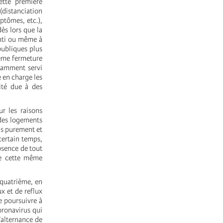
ette première
 (distanciation
ptômes, etc.),
dès lors que la
lenti ou même à
publiques plus
même fermeture
stamment servi
e en charge les
ité due à des
r les raisons
 des logements
as purement et
certain temps,
absence de tout
de cette même
a quatrième, en
x et de reflux
e poursuivre à
coronavirus qui
’alternance de