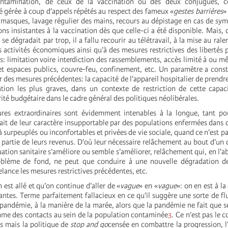
ontamination, de ceux de la vaccination ou des deux conjugués, c
é gérée à coup d’appels répétés au respect des fameux «
gestes barrières
»
 masques, lavage régulier des mains, recours au dépistage en cas de sym
ons insistantes à la vaccination dès que celle-ci a été disponible. Mais, 
e se dégradait par trop, il a fallu recourir au télétravail, à la mise au ra
es activités économiques ainsi qu’à des mesures restrictives des libertés 
: limitation voire interdiction des rassemblements, accès limité à ou 
 et espaces publics, couvre-feu, confinement, etc. Un paramètre a con
r des mesures précédentes: la capacité de l’appareil hospitalier de prendr
tion les plus graves, dans un contexte de restriction de cette capac
ité budgétaire dans le cadre général des politiques néolibérales.
res extraordinaires sont évidemment intenables à la longue, tant pou
fait de leur caractère insupportable par des populations enfermées dans
 surpeuplés ou inconfortables et privées de vie sociale, quand ce n’est p
partie de leurs revenus. D’où leur nécessaire relâchement au bout d’un 
tuation sanitaire s’améliore ou semble s’améliorer, relâchement qui, en l’
oblème de fond, ne peut que conduire à une nouvelle dégradation 
relance les mesures restrictives précédentes, etc.
n est allé et qu’on continue d’aller de «
vague
» en «
vague
»: on en est à l
antes. Terme parfaitement fallacieux en ce qu’il suggère une sorte de flu
 pandémie, à la manière de la marée, alors que la pandémie ne fait que s
ythme des contacts au sein de la population contaminée
3
. Ce n’est pas le 
s mais la politique de
stop and go
censée en combattre la progression, l