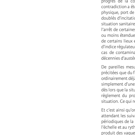
progrès de la c
contradiction a ét
physique, port de
doublés d’incitati
situation sanitair
l’arrêt de certain
ou moins étendues
de certains lieux
d’indice régulateu
cas de contamina
décennies d’austér
De pareilles mesu
précitées que du 
ordinairement déjà
simplement d’une 
dès lors que la si
règlement du pr
situation. Ce qui 
Et c’est ainsi qu’o
attendant les suiv
périodiques de la
l’échelle et au r
produit des vague