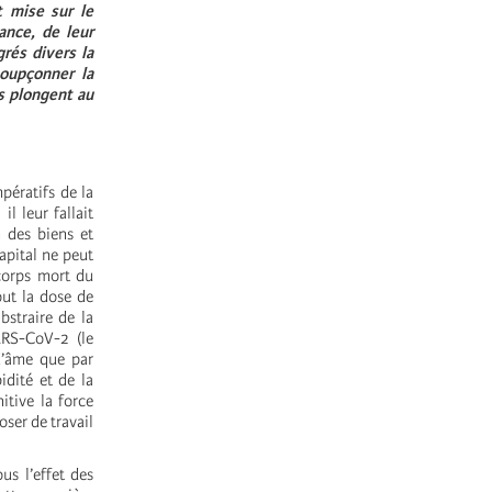
t mise sur le
ance, de leur
rés divers la
oupçonner la
es plongent au
pératifs de la
l leur fallait
n des biens et
capital ne peut
 corps mort du
out la dose de
bstraire de la
ARS-CoV-2 (le
d’âme que par
idité et de la
itive la force
oser de travail
us l’effet des