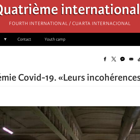
uatrième internationa
Fourth International / Cuarta Internacional
Contact
Youth camp
mie Covid-19. «Leurs incohérences 