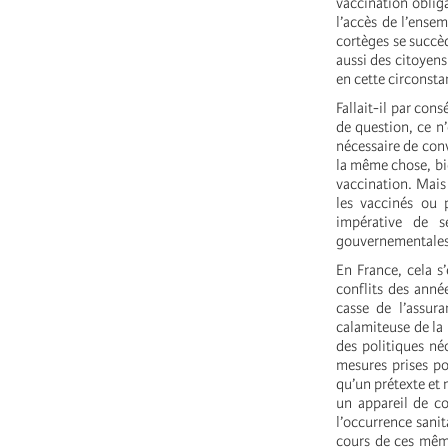
vaccination oblig
l’accès de l’ense
cortèges se succè
aussi des citoyens
en cette circonstan
Fallait-il par con
de question, ce n’
nécessaire de conv
la même chose, bie
vaccination. Mais
les vaccinés ou p
impérative de s
gouvernementales 
En France, cela s
conflits des année
casse de l’assur
calamiteuse de la
des politiques né
mesures prises po
qu’un prétexte et 
un appareil de co
l’occurrence sanit
cours de ces même