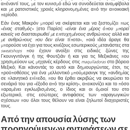
απέναντί τους, με τον κυνισμό εδώ να συνοδεύεται αναμφίβολα
και με ρατσιστικές χροιές κληρονομημένες από την αποικιακή
περίοδο.
Εά
ν ένας Μακρόν μπορεί να σκέφτεται και να
ξεστομίζει
πως
«
έ
νας σταθμός
»
[στο Παρίσι]
«
είναι ένα μέρος όπου μπορεί
κανείς να διασταυρωθεί με επιτυχημένους ανθρώπους αλλά και
με ανθρώπους που δεν είναι τίποτα
»
, ποιά ιδέα άραγε θα
μπορούσε να έχει για τους κινέζους εσωτερικούς μετανάστες στα
sweatshops
που έχουν ανοίξει στις ειδικές ζώνες της
Γκουνγντόνγκ ή της Φουτζιάν ή και για τις Μεξικάνες που
χρησιμεύουν ως μηχανές κέρδους στις
maquiladoras
στο βόρειο
Μεξικό; Και κάνοντάς το αυτό και δημιουργώντας, έτσι, τις
προϋποθέσεις για ένα μελλοντικό μπούμερανγκ της πανδημίας
σε πλανητικό επίπεδο, που θα έρθει ακριβώς να ακυρώσει το
σενάριό του για
«
έξοδο από την κρίση
»
, απεικονίζει
και το
πόσο
παραμένει εγκλωβισμένος, ο ίδιος και οι όμοιοί του στο
εξωτερικό, στις εσώτερες αντιφάσεις των παραγωγικών
σχέσεων που όλοι τους θέλουν να είναι ζηλωτοί διαχειριστές
τους.
Από την απουσία λύσης των
προηγούμενων αντιφάσεων σε