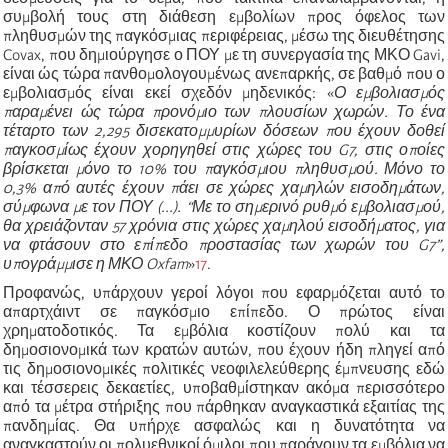
συμβολή τους στη διάθεση εμβολίων προς όφελος των
πληθυσμών της παγκόσμιας περιφέρειας, μέσω της διευθέτησης
Covax,
που δημιούργησε ο ΠΟΥ με τη συνεργασία της ΜΚ
Ο
Gavi,
είναι ώς τώρα πανθομολογουμένως ανεπαρκής, σε βαθμό που ο
εμβολιασμός είναι εκεί σχεδόν μηδενικός:
«
Ο εμβολιασμός
παραμένει ώς τώρα προνόμιο των πλουσίων χωρών. Το ένα
τέταρτο των 2,295 δισεκατομμυρίων δόσεων που έχουν δοθεί
παγκοσμίως έχουν χορηγηθεί στις χώρες του G7, στις οποίες
βρίσκεται μόνο το 10% του παγκόσμιου πληθυσμού. Μόνο το
0,3% από αυτές έχουν πάει σε χώρες χαμηλών εισοδημάτων,
σύμφωνα με τον ΠΟΥ (...). “Με το σημερινό ρυθμό εμβολιασμού,
θα χρειάζονταν
57
χρόνια στις χώρες χαμηλού εισοδήματος, για
να φτάσουν στο επίπεδο προστασίας των χωρών του G7”,
υπογράμμισε η ΜΚ
Ο
Oxfam
»
17
.
Προφανώς,
υπάρχουν γεροί λόγοι που εφαρμόζεται αυτό το
απαρτχάιντ σε παγκόσμιο επίπεδο. Ο πρώτος είναι
χρηματοδοτικός. Τα εμβόλια κοστίζουν πολύ και τα
δημοσιονομικά των κρατών αυτών, που έχουν ήδη πληγεί από
τις δημοσιονομικές πολιτικές νεοφιλελεύθερης έμπνευσης εδώ
και τέσσερεις δεκαετίες, υποβαθμίστηκαν ακόμα περισσότερο
από τα μέτρα στήριξης που πάρθηκαν αναγκαστικά εξαιτίας της
πανδημίας. Θα υπήρχε ασφαλώς και η δυνατότητα να
αναγκαστούν οι πολυεθνικοί όμιλοι που παράγουν τα εμβόλια να