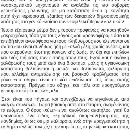
νοσοκομειακού μηχανισμού να αναλάβει τις πιο σοβαρές
περιπτώσεις μόλυνσης, σε μια κατάσταση όπου η ικανότητα
αυτή έχει περιοριστεί, εξαιτίας των δεκαετιών δημοσιονομικής
λιτότητας στο γενικό πλαίσιο των νεοφιλελεύθερων πολιτικών.
Τέ
τοια εξαιρετικά μέτρα δεν μπορούν προφανώς να κρατηθούν
μακροχρόνια, τόσο για τους λόγους που προαναφέραμε όσο και
επειδή είναι ανυπόφορα για τους πληθυσμούς που κλείνονται σε
σπίτια που είναι συνήθως ήδη με πολλά μέλη, χωρίς ανέσεις, και
που στερούνται έτσι της κοινωνικής ζωής, αν όχι και επιπλέον
και ενός τμήματος των εισοδημάτων τους. Εξού και η ανάγκη
χαλάρωσής τους μετά από ένα διάστημα, μόλις η υγειονομική
κατάσταση βελτιώνεται ή μοιάζει να βελτιώνεται, χαλάρωση
που,
ελλείψει
αντιμετώπιση
ς
του βασικού προβλήματος, στο
μόνο που οδηγεί είναι σε νέα επιδείνωση της ίδιας αυτής
κατάστασης. Πράγμα που οδηγεί και πάλι στα προηγούμενα
περιοριστικά μέτρα, κλπ., κλπ.
Έτσι είναι που πήγαμε, και συνεχίζουμε να πηγαίνουμε, από
«
κύμα
» σε «
κύμα
». Τώρα βρισκόμαστε στο τέταρτο, αναμένοντας
τα επόμενα. Ο όρος «
κύμα
» είναι απολύτως απατηλός, γιατί θα
υπονοούσε ένα είδος περιοδικού σκαμπανεβάσματος της
πανδημίας, όπως σ
ε μια
παλίρροια, ενώ στην πραγματικότητα η
επιδημία απλώς συνεχίζει την πορεία της στην κλίμακα και στους