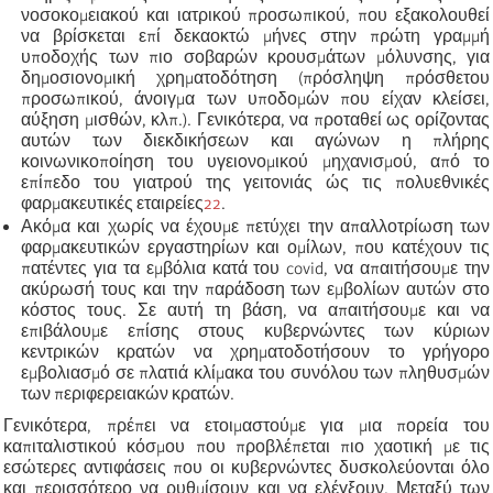
νοσοκομειακού και ιατρικού προσωπικού, που εξακολουθεί
να βρίσκεται επί δεκαοκτώ μήνες στην πρώτη γραμμή
υποδοχής των πιο σοβαρών κρουσμάτων μόλυνσης, για
δημοσιονομική χρηματοδότηση (πρόσληψη πρόσθετου
προσωπικού, άνοιγμα των υποδομών που είχαν κλείσει,
αύξηση μισθών, κλπ.). Γενικότερα, να προταθεί ως ορίζοντας
αυτών των διεκδικήσεων και αγώνων η πλήρης
κοινωνικοποίηση του υγειονομικού μηχανισμού, από το
επίπεδο του γιατρού της γειτονιάς ώς τις πολυεθνικές
φαρμακευτικές εταιρείες
22
.
Ακόμα και χωρίς να έχουμε πετύχει την απαλλοτρίωση των
φαρμακευτικών εργαστηρίων και ομίλων, που κατέχουν τις
πατέντες για τα εμβόλια κατά του covid, να απαιτήσουμε την
ακύρωσή τους και την παράδοση των εμβολίων αυτών στο
κόστος τους. Σε αυτή τη βάση, να απαιτήσουμε και να
επιβάλουμε επίσης στους κυβερνώντες των κύριων
κεντρικών κρατών να χρηματοδοτήσουν το γρήγορο
εμβολιασμό σε πλατιά κλίμακα του συνόλου των πληθυσμών
των περιφερειακών κρατών.
Γενικότερα, πρέπει να ετοιμαστούμε για μια πορεία του
καπιταλιστικού κόσμου που προβλέπεται πιο χαοτική με τις
εσώτερες αντιφάσεις που οι κυβερνώντες δυσκολεύονται όλο
και περισσότερο να ρυθμίσουν και να ελέγξουν. Μεταξύ των