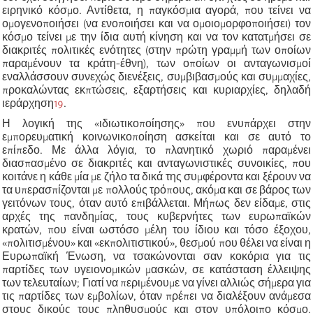
ειρηνικό κόσμο. Αντίθετα, η παγκόσμια αγορά, που τείνει να
ομογενοποιήσει (να ενοποιήσει και να ομοιομορφοποιήσει) τον
κόσμο τείνει με την ίδια αυτή κίνηση και να τον κατατμήσει σε
διακριτές πολιτικές ενότητες (στην πρώτη γραμμή των οποίων
παραμένουν τα κράτη-έθνη), των οποίων οι ανταγωνισμοί
εναλλάσσουν συνεχώς διενέξεις, συμβιβασμούς και συμμαχίες,
προκαλώντας εκπτώσεις, εξαρτήσεις και κυριαρχίες, δηλαδή
ιεράρχηση
19
.
Η λογική της «ιδιωτικοποίησης» που ενυπάρχει στην
εμπορευματική κοινωνικοποίηση ασκείται και σε αυτό το
επίπεδο. Με άλλα λόγια, το πλανητικό χωριό παραμένει
διασπασμένο σε διακριτές και ανταγωνιστικές συνοικίες, που
κοιτάνε η κάθε μία με ζήλο τα δικά της συμφέροντα και ξέρουν να
τα υπερασπίζονται με πολλούς τρόπους, ακόμα και σε βάρος των
γειτόνων τους, όταν αυτό επιβάλλεται. Μήπως δεν είδαμε, στις
αρχές της πανδημίας, τους κυβερνήτες των ευρωπαϊκών
κρατών, που είναι ωστόσο μέλη του ίδιου και τόσο έξοχου,
«
πολιτισμένου
»
και
«
εκπολιτιστικού
»
, θεσμού που θέλει να είναι η
Ευρωπαϊκή Ένωση, να τσακώνονται σαν κοκόρια για τις
παρτίδες των υγειονομικών μασκών, σε κατάσταση έλλειψης
των τελευταίων; Γιατί να περιμένουμε να γίνει αλλιώς σήμερα για
τις παρτίδες των εμβολίων, όταν πρέπει να διαλέξουν ανάμεσα
στους δικούς τους πληθυσμούς και στον υπόλοιπο κόσμο,