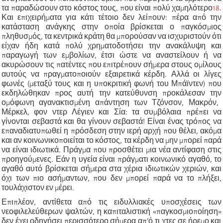
τα παραδώσουν στο κόστος τους, που είναι πολύ χαμηλότερο
18
.
Και επιχειρήματα για κάτι τέτοιο δεν λείπουν: πέρα από την
κατάσταση ανάγκης στην οποία βρίσκεται ο παγκόσμιος
πληθυσμός, τα κεντρικά κράτη θα μπορούσαν να ισχυριστούν ότι
είχαν ήδη κατά πολύ χρηματοδοτήσει την ανακάλυψη και
παραγωγή των εμβολίων, έτσι ώστε να αναστείλουν ή να
ακυρώσουν τις πατέντες που επιτρέπουν σήμερα στους ομίλους
αυτούς να πραγματοποιούν εξαιρετικά κέρδη. Αλλά οι λίγες
φωνές (μεταξύ τους και η υποκριτική φωνή του Μπάϊντεν) που
εκδηλώθηκαν προς αυτή την κατεύθυνση προκάλεσαν τη
ν
ομόφωνη αγανακτισμένη απάντηση των Τζόνσον, Μακρόν,
Μέρκελ, φον ντερ Λέγιεν και Σία: τα συμβόλαια πρέπει να
γίνονται σεβαστά και θα γίνουν σεβαστά! Είναι ένας τρόπος να
επαναδιατυπωθεί η πρόσδεση στην ιερή αρχή που θέλει, ακόμα
και αν κοινωνικοποιείται το κόστος, τα κέρδη να μην μπορεί παρά
να είναι ιδιωτικά. Πράγμα που προσθέτει μια νέα αντίφαση στις
προηγούμενες. Εάν η υγεία είναι πράγματι κοινωνικό αγαθό, το
αγαθό αυτό βρίσκεται σήμερα στα χέρια ιδιωτικών χεριών, και
όχι των πιο ασήμαντων, που δεν μπορεί παρά
να
τ
ο
πλήξει,
τουλάχιστον εν μέρει.
Επιπλέον, αντίθετα από τις ειδυλλιακές υποσχέσεις των
νεοφιλελεύθερων ψαλτών, η καπιταλιστική
«
παγκοσμιοποίηση
»
δεν έχει οδηγήσει περισσότερο σήμερα απ’ό,τι χτες σε ήρεμο και