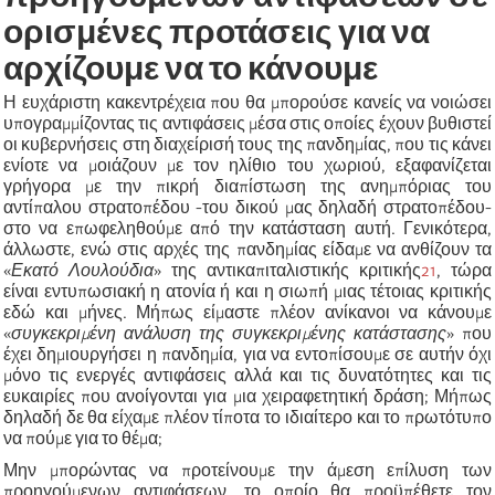
ορισμένες προτάσεις για να
αρχίζουμε να το κάνουμε
Η ευχάριστη κακεντρέχεια που θα μπορούσε κανείς να νοιώσει
υπογραμμίζοντας τις αντιφάσεις μέσα στις οποίες έχουν βυθιστεί
οι κυβερνήσεις στη διαχείρισή τους της πανδημίας, που τις κάνει
ενίοτε να μοιάζουν με τον ηλίθιο του χωριού, εξαφανίζεται
γρήγορα με την πικρή διαπίστωση της ανημπόριας του
αντίπαλου στρατοπέδου -του δικού μας δηλαδή στρατοπέδου-
στο να επωφεληθούμε από την κατάσταση αυτή. Γενικότερα,
άλλωστε, ενώ στις αρχές της πανδημίας είδαμε να ανθίζουν τα
«
Εκατό Λουλούδια
»
της αντικαπιταλιστικής κριτικής
21
, τώρα
είναι εντυπωσιακή η ατονία ή και η σιωπή μιας τέτοιας κριτικής
εδώ και μήνες. Μήπως είμαστε πλέον ανίκανοι να κάνουμε
«
συγκεκριμένη ανάλυση της συγκεκριμένης κατάστασης
»
που
έχει δημιουργήσει η πανδημία, για να εντοπίσουμε σε αυτήν όχι
μόνο τις ενεργές αντιφάσεις αλλά και τις δυνατότητες και τις
ευκαιρίες που ανοίγονται για μια χειραφετητική δράση; Μήπως
δηλαδή δε θα είχαμε πλέον τίποτα το ιδιαίτερο και το πρωτότυπο
να πούμε για το θέμα;
Μην μπορώντας να προτείνουμε την άμεση επίλυση των
προηγούμενων αντιφάσεων, το οποίο θα προϋπέθετε τον