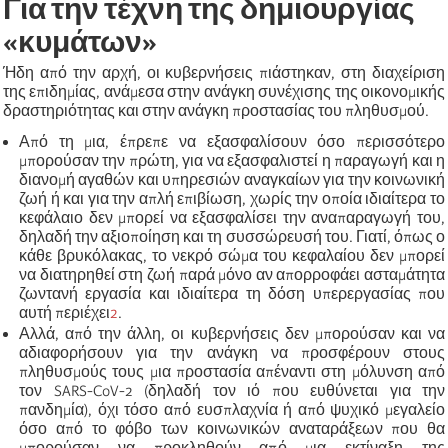
Για την τέχνη της δημιουργίας
«
κυμάτων
»
Ήδη από την αρχή,
οι κυβερνήσεις πιάστηκαν, στη διαχείριση
της επιδημίας, ανάμεσα στην ανάγκη συνέχισης της οικονομικής
δραστηριότητας και στην ανάγκη προστασίας του πληθυσμού.
Από τη μια, έπρεπε να εξασφαλίσουν όσο περισσότερο
μπορούσαν την πρώτη, για να εξασφαλιστεί η παραγωγή και η
διανομή αγαθών και υπηρεσιών αναγκαίων για την κοινωνική
ζωή ή και για την απλή επιβίωση, χωρίς την οποία ιδιαίτερα το
κεφάλαιο δεν μπορεί να εξασφαλίσει την αναπαραγωγή του,
δηλαδή την αξιοποίηση και τη συσσώρευσή του. Γιατί, όπως ο
κάθε βρυκόλακας, το νεκρό σώμα του κεφαλαίου δεν μπορεί
να διατηρηθεί στη ζωή παρά μόνο αν απορροφάει ασταμάτητα
ζωντανή εργασία και ιδιαίτερα τη δόση υπερεργασία
ς
που
αυτή περιέχει
2
.
Αλλά, από την άλλη,
οι κυβερνήσεις δεν μπορούσαν και να
αδιαφορήσουν για την ανάγκη να προσφέρουν στους
πληθυσμούς τους μια προστασία απέναντι στη μόλυνση από
τον SARS-CoV-2 (δηλαδή τον ιό που ευθύνεται για την
πανδημία), όχι τόσο από ευσπλαχνία ή από ψυχικό μεγαλείο
όσο από το φόβο των κοινωνικών αναταράξεων που θα
μπορούσαν να προκληθούν από μια εκτίναξη της