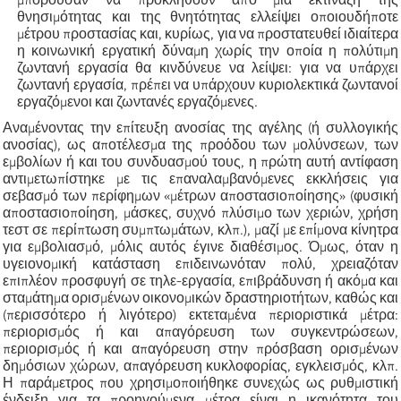
θνησιμότητας και της θνητότητας ελλείψει οποιουδήποτε
μέτρου προστασίας και, κυρίως, για να προστατευθεί ιδιαίτερα
η κοινωνική εργατική δύναμη χωρίς την οποία η πολύτιμη
ζωντανή εργασία θα κινδύνευε να λείψει: για να υπάρχει
ζωντανή εργασία, πρέπει να υπάρχουν κυριολεκτικά ζωντανοί
εργαζόμενοι και ζωντανές εργαζόμενες.
Αναμένοντας την επίτευξη ανοσίας της αγέλης (ή συλλογικής
ανοσίας), ως αποτέλεσμα της προόδου των μολύνσεων, των
εμβολίων ή και του συνδυασμού τους, η πρώτη αυτή αντίφαση
αντιμετωπίστηκε με τις επαναλαμβανόμενες εκκλήσεις για
σεβασμό των περίφημων
«
μέτρων αποστασιοποίησης
»
(φυσική
αποστασιοποίηση, μάσκες, συχνό πλύσιμο των χεριών, χρήση
τεστ
σε περίπτωση συμπτωμάτων, κλπ.), μαζί με επίμονα κίνητρα
για εμβολιασμό, μόλις αυτός έγινε διαθέσιμος. Όμως, όταν η
υγειονομική κατάσταση επιδεινωνόταν πολύ, χρειαζόταν
επιπλέον προσφυγή σε τηλε-εργασία, επιβράδυνση ή ακόμα και
σταμάτημα ορισμένων οικονομικών δραστηριοτήτων, καθώς και
(
περισσότερο ή λιγότερο
)
εκτεταμένα περιοριστικά μέτρα:
περιορισμός ή και απαγόρευση των συγκεντρώσεων,
περιορισμός ή και απαγόρευση στην πρόσβαση ορισμένων
δημόσιων χώρων, απαγόρευση κυκλοφορίας,
εγκλεισμός
, κλπ.
Η παράμετρος που χρησιμοποιήθηκε συνεχώς ως ρυθμιστική
ένδειξη για τα προηγούμενα μέτρα είναι η ικανότητα του