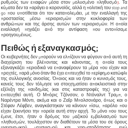
ρυθμούς των επαφών μέσα στον μολυσμένο πληθυσμό
3
. Τα
κύματα δεν τα παράγει
ο
κορονοϊός, αλλά η πολιτική του stop and
go που υποτίθεται ότι τον καταπολεμάει, με την εναλλαγή της
προστασίας μέσω περιορισμών στην κυκλοφορία των
ανθρώπων και της άρσης αυτών των περιορισμών. Η οποία
εναλλαγή πηγάζει από την αντίφαση που εντοπίσαμε
προηγουμένως.
Π
ειθώς ή εξαναγκασμός;
Οι
κυβερνήτες δεν μπορούν να ελπίζουν να φύγουν από αυτή τη
διαχείριση του βλέποντας και κάνοντας, η οποία τους
εξαναγκάζει περιοδικά να επαναφέρουν τα μέρα που είχαν και
προχτές, παρά μόνο όταν θα έχει επιτευχθεί το περίφημο κατώφλι
της συλλογικής ανοσίας. Όποιος και να ήταν ο κυνισμός τους,
κανείς τους δεν τόλμησε να στοιχηματίσει
αποκλειστικά
στην
εξέλιξη της πανδημίας (και στις καταστροφές της) για να
επιτευχθεί αυτή. Ο Μπόρις Τζόνσον, ο Ντόναλντ Τραμπ, ο
Ναρέντρα Μόντι, ακόμα και ο Ζαΐρ Μπολσονάρο, όπως και ο
Στέφαν Λέφβεν, αναγκάστηκαν να κάνουν πίσω, παρόλο που
είχαν ξεκινήσει την πορεία αυτή στην αρχή. Το μόνο που τους
έμενε, έτσι, ήταν ο δρόμος του μαζικού εμβολιασμού των
πληθυσμών, τουλάχιστον αν διαθέτουν τα μέσα του σε όρους
υγειονομικού μηχανισμού και χρηματοδότησης, ενώ