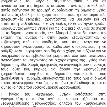
χρηματικούς του πόρους, συμπληρωματικά ή και σε
αντικατάσταση της δημόσιας ασφάλισης υγείας)-, οι πολιτικές
αυτές οδήγησαν σε τρομερή συρρίκνωση τη δημόσια υγεία,
αφήνοντας ελεύθερο το χώρο στις ιδιωτικές ή συνεταιριστικές
ασφαλιστικές εταιρείες,
φροντίζοντας να βρεθούν και σε
κατάσταση
«
ελεύθερου και μη νοθευμένου ανταγωνισμού
»
,
προωθώντας πάντως γενικά και τις ιδιωτικές κλινικές σε σχέση
με το δημόσιο νοσοκομείο, κλπ. Μπορεί έτσι να δει κανείς την
έκταση της ανατροπής στην οποία εξαναγκάστηκαν οι
κυβερνήτες από την πανδημία, που τους ανάγκασε να
κηρύσσουν εγκλεισμούς, να καθιστούν υποχρεωτικές ή να
ρυθμίζουν συμπεριφορές στο δημόσιο χώρο, να πιέζουν για να
υποχρεώσουν σε εμβολιασμό, μέτρα που όλα τους αποτελούν
αναγνώριση του γεγονότος ότι ο χαρακτήρας της υγείας είναι
δημόσιο αγαθό. Χωρίς προφανώς να αναγνωρίσουν την ενοχή
τους ούτε και, κυρίως, να άρουν την προηγούμενη
χρηματοδοτική ασφυξία του δημόσιου νοσοκομείου, που
αποκάλυψε η πανδημία, δικαιώνοντας έτσι τους ήδη από πολύ
καιρό συναγερμούς που έχουν σημάνει οι διεκδικήσεις και οι
κινητοποιήσεις του νοσοκομειακού προσωπικού.
Η
έννοια του
«
κεφαλαίου υγεία
»
εντάσσεται στην
πραγματικότητα σε ένα από τα κρίσιμα οξύμωρα της
νεοφιλελεύθερης νεογλωσσίας, δηλαδή του
«
ανθρώπινου