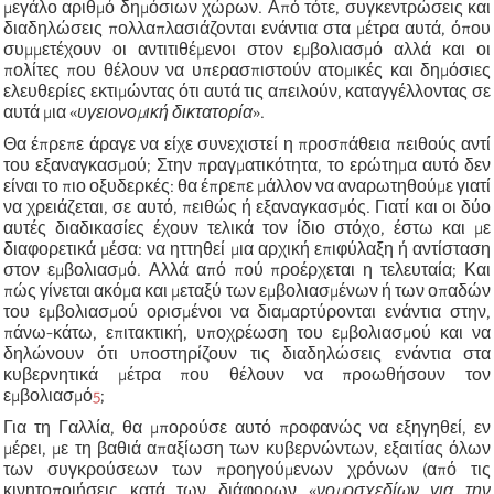
μεγάλο αριθμό δημόσιων χώρων. Από τότε, συγκεντρώσεις και
διαδηλώσεις πολλαπλασιάζονται ενάντια στα μέτρα αυτά, όπου
συμμετέχουν οι αντιτιθέμενοι στον εμβολιασμό αλλά και οι
πολίτες που θέλουν να υπερασπιστούν ατομικές και δημόσιες
ελευθερίες εκτιμώντας ότι αυτά τις απειλούν, καταγγέλλοντας σε
αυτά μια
«
υγειονομική δικτατορία
»
.
Θα έπρεπε άραγε να είχε συνεχιστεί η προσπάθεια πειθούς αντί
του εξαναγκασμού; Στην πραγματικότητα, το ερώτημα αυτό δεν
είναι το πιο οξυδερκές: θα έπρεπε μάλλον να αναρωτηθούμε γιατί
να χρειάζεται, σε αυτό, πειθώς ή εξαναγκασμός.
Γιατί και οι δύο
αυτές διαδικασίες έχουν τελικά τον ίδιο στόχο, έστω και με
διαφορετικά μέσα: να ηττηθεί μια αρχική επιφύλαξη ή αντίσταση
στον εμβολιασμό. Αλλά από πού προέρχεται η τελευταία; Και
πώς γίνεται ακόμα και μεταξύ των εμβολιασμένων ή των οπαδών
του εμβολιασμού ορισμένοι να διαμαρτύρονται ενάντια στην,
πάνω-κάτω, επιτακτική, υποχρέωση του εμβολιασμού και να
δηλώνουν ότι υποστηρίζουν τις διαδηλώσεις ενάντια στα
κυβερνητικά μέτρα που θέλουν να προωθήσουν τον
εμβολιασμό
5
;
Για τη Γαλλία, θα μπορούσε
αυτό
προφανώς να εξηγηθεί, εν
μέρει, με τη βαθιά απαξίωση των κυβερνώντων, εξαιτίας όλων
των συγκρούσεων των προηγούμενων χρόνων (από τις
κινητοποιήσεις κατά των διάφορων
«
νομοσχεδίων για την