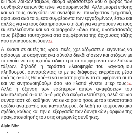
επί των λαϊκών τάξεων, ακόμα περισσότερο που ο χώρος των
συνθηκών αυτών θα τείνει να συρρικνωθεί. Αλλά μπορεί επίσης
και να τους αναγκάσει να αναλάβουν, τουλάχιστον τμηματικά,
ορισμένα από τα άμεσα συμφέροντα των εργαζομένων, έστω και
απλώς για να τους διατηρήσουν στη ζωή για να μπορούν να τους
εκμεταλλεύονται και να κυριαρχούν πάνω τους,
υποτάσσοντάς
τους βέβαια ταυτόχρονα στα συμφέροντα της άρχουσας τάξης
που αντιπροσωπεύουν
23
.
Απέναντι σε αυτές τις προοπτικές, χρειαζόμαστε επειγόντως να
ορίσουμε με σαφήνεια ένα σύνολο διεκδικήσεων και στόχων με
τα οποία να στηριχτούν ειδικότερα τα συμφέροντα των λαϊκών
τάξεων, δηλαδή η τεράστια πλειοψηφία του παγκόσμιου
πληθυσμού, συναρτώντας τα με τις διάφορες εκφράσεις μέσα
από τις οποίες θα πρέπει να υποστηριχτούν τα συμφέροντα αυτά
και να κινητοποιηθούμε όσο πιο πλατιά γίνεται υπέρ τους
24
.
Αλλά η όξυνση των εσώτερων αυτών αντιφάσεων του
καπιταλισμού απαιτεί από μας ένα ακόμα πλατύτερο, αλλά και πιο
συναρπαστικό, καθήκον: να επικαιροποιήσουμε το επαναστατικό
σχέδιο ανατροπής του καπιταλισμού, δηλαδή το κομμουνιστικό
σχέδιο, καθώς και την επεξεργασία των δυνητικών μορφών της
πραγματοποίησής του στις σημερινές συνθήκες.
Alain Bihr