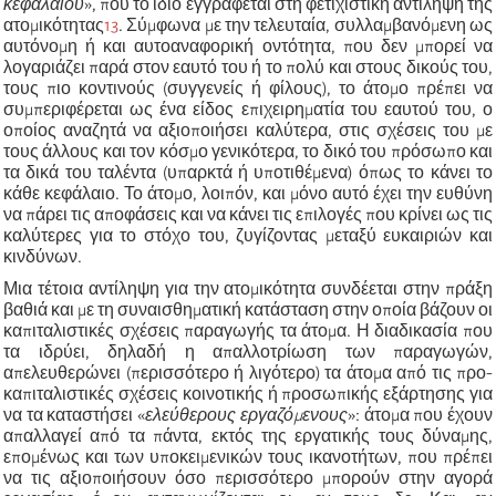
κεφαλαίου
»
, που το ίδιο εγγράφεται στη φετιχιστική αντίληψη της
ατομικότητας
13
. Σύμφωνα με την τελευταία, συλλαμβανόμενη ως
αυτόνομη ή και αυτοαναφορική οντότητα, που δεν μπορεί να
λογαριάζει παρά στον εαυτό του ή το πολύ και στους δικούς του,
τους πιο κοντινούς (συγγενείς ή φίλους), το άτομο πρέπει να
συμπεριφέρεται ως ένα είδος επιχειρηματία του εαυτού του, ο
οποίος αναζητά να αξιοποιήσει καλύτερα, στις σχέσεις του με
τους άλλους και τον κόσμο γενικότερα, το δικό του πρόσωπο και
τα
δικά του
ταλέντα (υπαρκτά ή υποτιθέμενα) όπως το κάνει το
κάθε κεφάλαιο.
Το άτομο
, λοιπόν, και μόνο αυτό έχει την ευθύνη
να πάρει τις αποφάσεις και να κάνει τις επιλογές που κρίνει ως τις
καλύτερες για το στόχο του, ζυγίζοντας μεταξύ ευκαιριών και
κινδύνων.
Μια τέτοια αντίληψη για την ατομικότητα συνδέεται στην πράξη
βαθιά και με τη συναισθηματική κατάσταση στην οποία βάζουν οι
καπιταλιστικές σχέσεις παραγωγής τα άτομα. Η διαδικασία που
τα ιδρύει, δηλαδή η απαλλοτρίωση των παραγωγών,
απελευθερώνει (περισσότερο ή λιγότερο) τα άτομα από τις προ-
καπιταλιστικές σχέσεις κοινοτικής ή προσωπικής εξάρτησης για
να τα καταστήσει
«
ελεύθερους εργαζόμενους
»
: ά
τομα που έχουν
απαλλαγεί από τα πάντα, εκτός της εργατικής τους δύναμης,
επομένως και των υποκειμενικών τους ικανοτήτων, που πρέπει
να
τις
αξιοποιήσουν όσο περισσότερο μπορούν στην αγορά