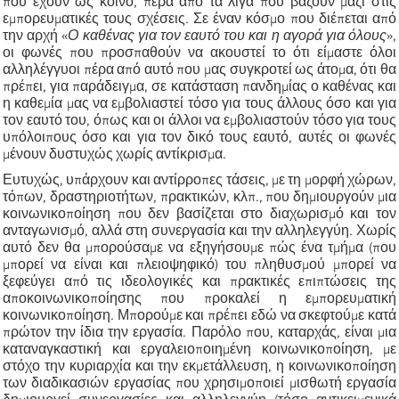
που έχουν ως κοινό, πέρα από τα λίγα που βάζουν μαζί στις
εμπορευματικές τους σχέσεις. Σε έναν κόσμο που διέπεται από
την αρχή
«
Ο καθένας για τον εαυτό του και η αγορά για όλους
»
,
οι φωνές που προσπαθούν να ακουστεί το ότι είμαστε όλοι
αλληλέγγυοι πέρα από αυτό που μας συγκροτεί ως άτομα, ότι θα
πρέπει, για παράδειγμα, σε κατάσταση πανδημίας ο καθένας και
η καθεμία μας να εμβολιαστεί τόσο για τους άλλους όσο και για
τον εαυτό του, όπως και οι άλλοι να εμβολιαστούν τόσο για τους
υπόλοιπους όσο και για τον
δικό τους
εαυτό, αυτές οι φωνές
μένουν δυστυχώς χωρίς αντίκρισμα.
Ευτυχώς, υπάρχουν και αντίρροπες τάσεις, με τη μορφή χώρων,
τόπων, δραστηριοτήτων, πρα
κ
τικών, κλπ., που δημιουργούν μια
κοινωνικοποίηση που δεν βασίζεται στο διαχωρισμό και τον
ανταγωνισμό, αλλά στη συνεργασία και την αλληλεγγύη. Χωρίς
αυτό δεν θα μπορούσαμε να εξηγήσουμε πώς ένα τμήμα (που
μπορεί να είναι και πλειοψηφικό) του πληθυσμού μπορεί να
ξεφεύγει από τις ιδεολογικές και πρακτικές επιπτώσεις της
αποκοινωνικοποίησης που προκαλεί η εμπορευματική
κοινωνικοποίηση. Μπορούμε και πρέπει εδώ να σκεφτούμε κατά
πρώτον την ίδια την εργασία. Παρόλο που, καταρχάς, είναι μια
καταναγκαστική και εργαλειοποιημένη κοινωνικοποίηση, με
στόχο την κυριαρχία και την εκμετάλλευση, η κοινωνικοποίηση
των διαδικασιών εργασίας που χρησιμοποιεί μισθωτή εργασία