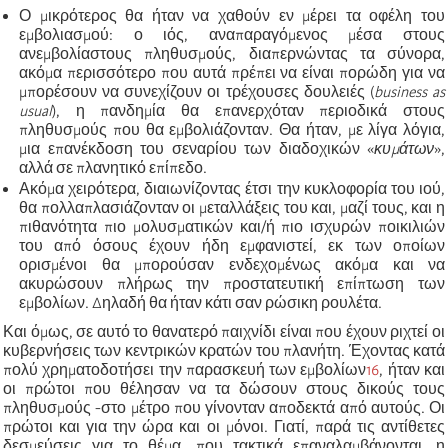
Ο μικρότερος θα ήταν να χαθούν εν μέρει τα οφέλη του
εμβολιασμού: ο ιός, αναπαραγόμενος μέσα στους
ανεμβολίαστους πληθυσμούς, διαπερνώντας τα σύνορα,
ακόμα περισσότερο που αυτά πρέπει να είναι πορώδη για να
μπορέσουν να συνεχίζουν οι τρέχουσες δουλειές (
business as
usual
), η πανδημία θα επανερχόταν περιοδικά στους
πληθυσμούς που θα εμβολιάζονταν. Θα ήταν, με λίγα λόγια,
μια επανέκδοση του σεναρίου των διαδοχικών
«
κυμάτων
»
,
αλλά σε πλανητικό επίπεδο.
Ακόμα χειρότερα, διαιωνίζοντας έτσι την κυκλοφορία του ιού,
θα πολλαπλασιάζονταν οι μεταλλάξεις του και, μαζί τους, και η
πιθανότητα πιο μολυσματικών και/ή πιο ισχυρών ποικιλιών
του από όσους έχουν ήδη εμφανιστεί, εκ των οποίων
ορισμένοι θα μπορούσαν ενδεχομένως ακόμα και να
ακυρώσουν πλήρως την προστατευτική επίπτωση των
εμβολίων. Δηλαδή θα ήταν κάτι σαν ρώσικη ρουλέτα.
Και όμως, σε αυτό το θανατερό παιχνίδι είναι που έχουν ριχτεί οι
κυβερνήσεις των κεντρικών κρατών του πλανήτη. Έχοντας κατά
πολύ χρηματοδοτήσει την
παρασκευή
των εμβολίων
16
, ήταν και
οι πρώτ
οι
που θέλησαν να τα δώσουν στους δικούς τους
πληθυσμούς -στο μέτρο που γίνονταν αποδεκτά από αυτούς. Οι
πρώτοι και για την ώρα και οι μόνοι. Γιατί, παρά τις αντίθετες
δεσμεύσεις για το θέμα, που τακτικά επαναλαμβάνονται, η