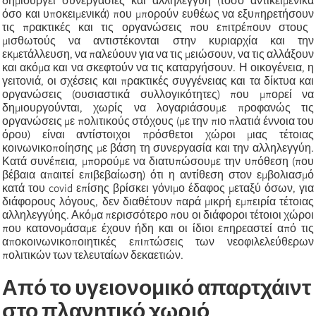
δημιουργεί συνεργασίες και αλληλεγγύη (τόσο αντικειμενικά
όσο και υποκειμενικά) που
μπορούν ευθέως
να εξυπηρετή
σουν
τις πρακτικές και τις οργανώσεις που επιτρέπουν στους
μισθωτούς να αντιστέκονται στην κυριαρχία και την
εκμετάλλευση, να παλεύουν για να τις μειώσουν, να τις αλλάξουν
και ακόμα και να σκεφτούν να τις καταρ
γ
ήσουν. Η οικογένεια, η
γειτονιά, οι σχέσεις και πρακτικές συγγένειας και τα δίκτυα και
οργανώσεις (ουσιαστικά συλλογικότητες) που μπορεί να
δημιουργούνται, χωρίς να λογαριάσουμε προφανώς τις
οργανώσεις με πολιτικούς στόχους (με την πιο πλατιά έννοια του
όρου) είναι αντίστοιχοι πρόσθετοι χώροι μιας τέτοιας
κοινωνικοποίησης με βάση τη συνεργασία και την αλληλεγγύη.
Κατά συνέπεια, μπορούμε να διατυπώσουμε την υπόθεση (που
βέβαια απαιτεί επιβεβαίωση) ότι η αντίθεση στον εμβολιασμό
κατά του covid επίσης βρίσκει γόνιμο έδαφος μεταξύ όσων, για
διάφορους λόγους, δεν διαθέτουν παρά μικρή εμπειρία τέτοιας
αλληλεγγύης. Ακόμα περισσότερο που
οι διάφοροι τέτοιοι χώροι
που κατονομάσαμε έχουν ήδη
και οι ίδιοι
επηρεαστεί από τις
αποκοινωνικοποιητικές επιπτώσεις των νεοφιλελεύθερων
πολιτικών των τελευταίων δεκαετιών.
Από το υγειονομικό απαρτχάιντ
στο πλανητικό χωριό