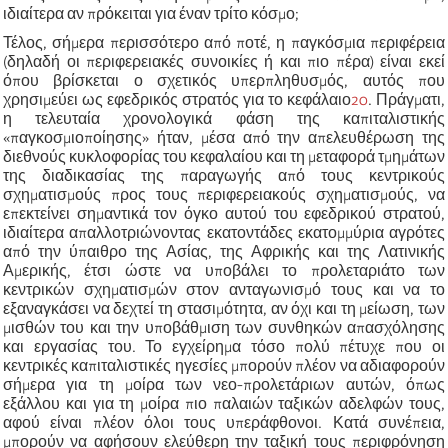
ιδιαίτερα αν πρόκειται για έναν τρίτο κόσμο;
Τέλος, σήμερα περισσότερο από ποτέ, η παγκόσμια περιφέρεια
(δηλαδή οι περιφερειακές συνοικίες ή και πιο πέρα) είναι εκεί
όπου βρίσκεται ο σχετικός υπερπληθυσμός, αυτός που
χρησιμεύει ως εφεδρικός στρατός για το κεφάλαιο
20
.
Πράγματι,
η τελευταία χρονολογικά φάση της καπιταλιστικής
«
παγκοσμιοποίησης
»
ήταν, μέσα από την απελευθέρωση της
διεθνούς κυκλοφορίας του κεφαλαίου και τη μεταφορά τμημάτων
της διαδικασίας της παραγωγής από τους κεντρικούς
σχηματισμούς προς τους περιφερειακούς σχηματισμούς, να
επεκτείνει σημαντικά τον όγκο αυτού του εφεδρικού στρατού,
ιδιαίτερα απαλλοτριώνοντας εκατοντάδες εκατομμύρια αγρότες
από την ύπαιθρο της Ασίας, της Αφρικής και της Λατινικής
Αμερικής, έτσι ώστε να υποβάλει το προλεταριάτο των
κεντρικών σχηματισμών στον ανταγωνισμό τους και να το
εξαναγκάσει να δεχτεί τη στασιμότητα, αν όχι και τη μείωση, των
μισθών του και την υποβάθμιση των συνθηκών απασχόλησης
και εργασίας του. Το εγχείρημα τόσο πολύ πέτυχε που οι
κεντρικές καπιταλιστικές ηγεσίες μπορούν πλέον να αδιαφορούν
σήμερα για τη μοίρα των νεο-προλετάριων αυτών, όπως
εξάλλου και για τη μοίρα πιο παλαιών ταξικών αδελφών τους,
αφού είναι πλέον όλοι τους υπεράφθονοι. Κατά συνέπεια,
μπορούν να αφήσουν ελεύθερη την ταξική τους περιφρόνηση