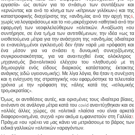
εργασία
»
ώς αυτών για το σπάσιμο των συντάξεων και
περνώντας και από το κίνημα των
«
κίτρινων γιλέκων
»
) και της
καταστροφικής διαχείρισης της πανδημίας από την αρχή της
6
,
χωρίς να λογαριάσουμε και το πιο μακρόχρονο παθητικό από την
εφαρμογή των νεοφιλελεύθερων πολιτικών.
Απαξίωση που
συντήρησε, σε ένα τμήμα των αντιτιθέμενων, την ιδέα πως τα
υιοθετούμενα μέτρα για την ανάσχεση της πανδημίας (ιδιαίτερα
οι επανειλημμένοι εγκλεισμοί) δεν ήταν παρά μια πρόφαση και
ένα μέσον για να σπάσει η δυναμική συνεχιζόμενη
ς
συγκρουσιακότητας, για να αναπτυχθεί ένας ολόκληρος
μηχανισμός βιοπολιτικού ελέγχου του πληθυσμού με τη
δημιουργία ενός είδους διαρκούς κατάστασης έκτακτης
ανάγκης (εδώ υγειονομικής). Με λίγα λόγια, θα ήταν η συνέχιση
και η ενίσχυση της στρατηγικής που εφαρμόστηκε τα τελευταία
χρόνια με την πρόφαση της πάλης κατά της
«
ισλαμικής
τρομοκρατίας
»
.
Όμως, οι αντιθέσεις αυτές, και ορισμένες τους ιδιαίτερα βίαιες,
απέναντι σε ανάλογα μέτρα κατά του covid αναπτύχθηκαν και σε
πολλές άλλες χώρες,
σε πολιτικά πλαίσια που είναι αρκετά
διαφοροποιημένα, συχνά πριν ακόμα εμφανιστούν στη Γαλλία
7
.
Πράγμα που πρέπει να μας κάνει να μετριάσουμε το βάρος των
ειδικά γαλλικών πολιτικών παραγόντων.