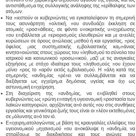
αντιστάθμισμα της συλλογικής ανάληψης της περίθαλψης των
ατόμων.
Να πιεστούν οι κυβερνώντες να εγκαταλείψουν τη σημερινή
τους ασυνάρτητη πολιτική, που συνδυάζει έκκληση σε
ατομικές προσπάθειες, σε φόντο υποκριτικής υποχρέωσης
που επιβάλλεται με περιορισμούς ελευθεριών και με απειλές
κυρώσεων σε όρους απώλειας μισθού ή και εργασίας, προς
όφελος μιας συστηματικής εμβολιαστικής καμπάνιας
κινητοποιώντας στους χώρους του πληθυσμού το σύνολο του
ιατρικού και κοινωνικού προσωπικού, μαζί με τις αναγκαίες
εξηγήσεις με στόχο ιδιαίτερα τους πληθυσμούς που έχουν
μείνει προς το παρόν εκτός εμβολιασμού. Η πάλη κατά της
σημερινής πανδημίας πρέπει να συλλαμβάνεται και να
διεξάγεται ως εγχείρημα δημόσιας υγείας και όχι ως
αστυνομική επιχείρηση.
Στη διαχείριση της πανδημίας, να επιβληθεί στους
κυβερνώντες ως πρώτη επιταγή η υγειονομική προστασία των
λαϊκών κατηγοριών, αρχίζοντας από αυτές που στις συνθήκες
εργασίας και γενικότερα ζωής τους είναι οι πλέον εκτεθειμένες
σε μόλυνσης από τον ιό.
Επιχειρηματολογώντας με βάση τις κραυγαλέες ελλείψεις του
υγειονομικού μηχανισμού που αποκάλυψε η πανδημία, να
στηρίξουμε τις διεκδικήσεις και τους αγώνες του