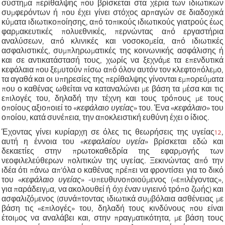
σύστημα περίθαλψης που βρίσκεται στα χέρια των ιδιωτικών
συμφερόντων ή που έ
χει γίνει
στόχος αρπαγώ
ν
σε διαδοχικά
κύματα ιδιωτικοποίησης,
από τοπικούς ιδιωτικούς γιατρούς έως
φαρμακευτικές πολυεθνικές, περνώντας από εργαστήρια
αναλύσεων, από κλινικές και νοσοκομεία, από ιδιωτικές
ασφαλιστικές, συμπληρωματικές της κοινωνικής ασφάλισης ή
και σε αντικατάστασή τους, χωρίς να ξεχνάμε τα επενδυτικά
κεφάλαια που ξεμυτούν πίσω από όλο
ν
αυτό
ν
τον κλεφτοπόλεμο,
τα αγαθά και οι υπηρεσίες της περίθαλψης
γίνονται
εμπορεύματα
που ο καθένας ωθείται να καταναλώνει με βάση τα μέσα και τις
επιλογές του, δηλαδή την τέχνη και τους τρόπους με τους
οποίους αξιοποιεί το
«
κεφάλαιο υγεία
ς
»
του. Ένα
«
κεφάλαιο
»
του
οποίου, κατά συνέπεια, την αποκλειστική ευθύνη έχει ο ίδιος.
Έχοντας γίνει κυρίαρχη σε όλες τις θεωρήσεις της υγείας
12
,
αυτή η έννοια του
«
κεφαλαίου υγεία
»
βρίσκεται εδώ και
δεκαετίες στην πρωτοκαθεδρία της εφαρμογής των
νεοφιλελεύθερων πολιτικών της υγείας. Ξεκινώντας από την
ιδέα ότι
πάνω
απ’όλα ο καθένας πρέπει να φροντίσει για το δικό
του
«
κεφάλαιο υγεία
ς
»
-
υπευθυνοποιούμενος (
«
επιλέγοντας
»
,
για παράδειγμα, να ακολουθεί ή όχι ένα
ν
υγιεινό τρόπο ζωής) και
ασφαλιζόμενος (συνάπτοντας ιδιωτικά συμβόλαια ασθένειας με
βάση τις
«
επιλογές
»
του, δηλαδή τους κινδύνους που είναι
έτοιμος να αναλάβει και, στην πραγματικότητα, με βάση τους