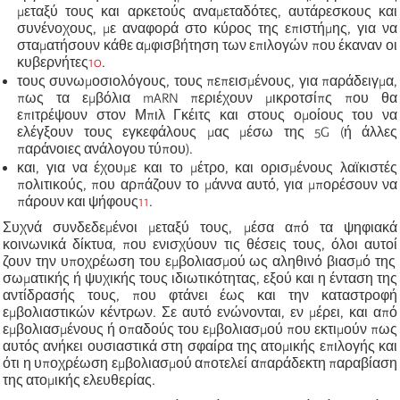
μεταξύ
τους
και αρκετούς
ανα
μεταδότες,
αυτάρεσκους και
συνένοχους
, με αναφορά στο κύρος της επιστήμης, για να
σταματήσουν κάθε αμφισβήτηση των επιλογών που έκαναν οι
κυβερνήτες
10
.
τ
ους συνωμοσιολόγους, τους πεπεισμένους, για παράδειγμα,
πως τα εμβόλια mARN περιέχουν μικροτσίπς που θα
επιτρέψουν στον Μπιλ Γκέιτς και στους ομοίους του να
ελέγξουν τους εγκεφάλους μας μέσω της 5G (ή άλλες
παράνοιες ανάλογου τύπου).
κ
αι, για να έχουμε και το μέτρο, και ορισμένους λαϊκιστές
πολιτικούς, που αρπάζουν το μάννα
αυτό,
για μπορέσουν να
πάρουν και ψήφους
11
.
Σ
υχνά συνδεδεμένοι μεταξύ τους, μέσα από τα ψηφιακά
κοινωνικά δίκτυα, που ενισχύουν τις θέσεις τους, όλοι
αυτοί
ζουν την υποχρέωση
του
εμβολιασμού ως αληθινό βιασμό της
σωματικής ή ψυχικής τους ιδιωτικότητας, εξού και η ένταση της
αντίδρασής τους, που φτάνει έως και την καταστροφή
εμβολιαστικών κέντρων. Σε αυτό ενώνονται, εν μέρει, και από
εμβολιασμένους ή οπαδούς του εμβολιασμού που εκτιμούν πως
αυτός ανήκει ουσιαστικά στη σφαίρα της ατομικής επιλογής και
ότι η υποχρέωση εμβολιασμού αποτελεί απαράδεκτη παραβίαση
της ατομικής ελευθερίας.