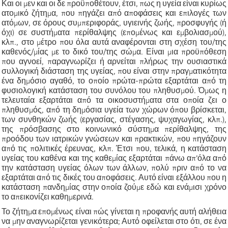
Και οι μεν και οι δε προϋποθέτουν, έτσι, πως η υγεία είναι κυρίως
ατομικό ζήτημα, που πηγάζει από αποφάσεις και επιλογές των
ατόμων, σε όρους συμπεριφοράς, υγιεινής ζωής, προσφυγής (ή
όχι) σε συστήματα περίθαλψης (επομένως και εμβολιασμού),
κλπ., στο μέτρο που όλα αυτά αναφέρονται στη σχέση του/της
καθενός/μίας με το δικό του/της σώμα. Είναι μια προϋπόθεση
που αγνοεί, παραγνωρίζει ή αρνείται πλήρως την ουσιαστικά
συλλογική διάσταση της υγείας, που είναι στην πραγματικότητα
ένα δημόσιο αγαθό, το οποίο πρώτα-πρώτα εξαρτάται από τη
φυσιολογική κατάσταση του συνόλου του πληθυσμού. Όμως η
τελευταία εξαρτάται από τα οικοσυστήματα στα οποία ζει ο
πληθυσμός, από τη δημόσια υγεία των χώρων όπου βρίσκεται,
των συνθηκών ζωής (εργασίας, στέγασης, ψυχαγωγίας, κλπ.),
της πρόσβασης στο κοινωνικό σύστημα περίθαλψης, της
προόδου των ιατρικών γνώσεων και πρακτικών, που πηγάζουν
από τις πολιτικές έρευνας, κλπ. Έτσι που, τελικά, η κατάσταση
υγείας του καθένα και της καθεμίας εξαρτάται πάνω απ’όλα από
την κατάσταση υγείας όλων των άλλων, πολύ πριν από το να
εξαρτάται από τις δικές του αποφάσεις. Αυτό είναι εξάλλου που η
κατάσταση πανδημίας στην οποία ζούμε εδώ και ενάμισι χρόνο
το απεικονίζει καθημερινά.
Το ζήτημα επομένως είναι πώς γίνεται η
προφανής αυτή
αλήθεια
να μην
αναγνωρίζεται
γενικότερα; Αυτό οφείλεται στο ότι, σε ένα