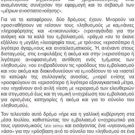
αναμένοντας συνέχισαν την εφαρμογή και το σεβασμό των
«
μέτρων αποστασιοποίησης
»
.
Γ
ια να το καταφέρουν, δύο δρόμους έχουν. Μπορούν να
προσπαθήσουν να πείσουν τους πληθυσμούς με καμπάνιες
πληροφόρησης και
«
επικοινωνίας
»
(προπαγάνδα) για την
ανάγκη και τα καλά του εμβολιασμού, πράγμα που το έκανε
εξάλλου η μεγάλη πλειοψηφία τους, με τρόπους περισσότερο ή
λιγότερο άγαρμπους και αποτελεσματικούς. Ή, απέναντι στους
δισταγμούς, στις επιφυλάξεις ή ακόμα και στην
(
περισσότερο ή
λιγότερο
)
αποφασισμένη αντίθεση ενός τμήματος των
πληθυσμών, που επιβραδύνουν τις προόδους του εμβολιασμού
και που ακόμα και διακινδυνεύουν να εμποδίσουν
το να πιαστεί
το κατώφλι
της συλλογικής ανοσίας, μπορεί επίσης να
προσφεύγουν σε περισσότερο ή λιγότερο εξαναγκαστικά μέτρα,
που πηγαίν
ουν
από απλή πίεση με περιορισμό των ελευθεριών
και στιγματισμό έως και τη νομική υποχρέωση του εμβολιασμού
γι
α
ορισμένες κατηγορίες ή ακόμα και για το σύνολο του
πληθυσμού
4
.
Τ
ον τελευταίο αυτό δρόμο πήρε και η γαλλική κυβέρνηση στα
μέσα Ιουλίου, καθιστώντας τον εμβολιασμό υποχρεωτικό για
τους υγειονομικούς lato sensu και εισάγοντας ένα
«
υγειονομικό
πάσο
»
για την πρόσβαση από το σύνολο του πληθυσμού σε ένα