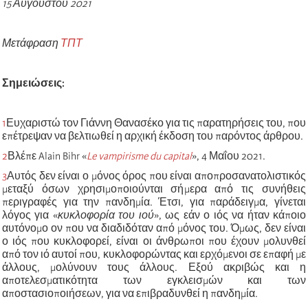
15 Αυγούστου 2021
Μετάφραση
ΤΠΤ
Σημειώσεις:
1
Ευχαριστώ τον Γιάννη Θανασέκο για τις παρατηρήσεις του, που
επέτρεψαν να βελτιωθεί η αρχική έκδοση του παρόντος άρθρου.
2
Βλέπε
Alain Bihr «
Le vampirisme du capital
», 4 Μαΐου 2021.
3
Αυτός δεν είναι ο μόνος όρος που είναι αποπροσανατολιστικός
μεταξύ όσων χρησιμοποιούνται σήμερα από τις συνήθεις
περιγραφές για την πανδημία. Έτσι, για παράδειγμα, γίνεται
λόγος για
«
κυκλοφορία του ιού
»
, ως εάν ο ιός να ήταν κάποιο
αυτόνομο ον που να διαδιδόταν από μόνος του. Όμως, δεν είναι
ο ιός που κυκλοφορεί, είναι οι άνθρωποι που έχουν μολυνθεί
από τον ιό αυτοί που, κυκλοφορώντας και ερχόμενοι σε επαφή με
άλλους, μολύνουν τους άλλους. Εξού ακριβώς και η
αποτελεσματικότητα των εγκλεισμών και των
αποστασιοποιήσεων, για να επιβραδυνθεί η πανδημία.