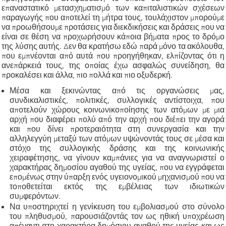
επαναστατικό μετασχηματισμό των καπιταλιστικών σχέσεων
παραγωγής που αποτελεί τη μήτρα τους, τουλάχιστον μπορούμε
να προωθήσουμε προτάσεις για διεκδικήσεις και δράσεις που να
είναι σε θέση να προχωρήσουν κάποια βήματα προς το δρόμο
της λύσης αυτής. Δεν θα κρατήσω εδώ παρά μόνο τα ακόλουθα,
που εμπνέονται από αυτά που προηγήθηκαν, ελπίζοντας ότι η
ανεπάρκειά τους, της οποίας έχω ασφαλώς συνείδηση, θα
προκαλέσει και άλλα, πιο πολλά και πιο οξυδερκή.
Μέσα και ξεκινώντας από τις οργανώσεις μας,
συνδικαλιστικές, πολιτικές, συλλογικές αντίστοιχα, που
αποτελούν χώρους κοινωνικοποίησης των ατόμων με μια
αρχή που διαφέρει πολύ από την αρχή που διέπει την αγορά
και που δίνει προτεραιότητα στη συνεργασία και την
αλληλεγγύη μεταξύ των ατόμων υψώνοντάς τους σε μέσα και
στόχο της συλλογικής δράσης και της κοινωνικής
χειραφέτησης, να γίνουν καμπάνιες για να αναγνωριστεί ο
χαρακτήρας δημοσίου αγαθού της υγείας, που να εγγράφεται
επομένως στην ύπαρξη ενός υγειονομικού μηχανισμού που να
τοποθετείται εκτός της εμβέλειας των ιδιωτικών
συμφερόντων.
Να υποστηριχτεί η γενίκευση του εμβολιασμού στο σύνολο
του πληθυσμού, παρουσιάζοντάς τον ως ηθική υποχρέωση
απέναντι στο χαρακτήρα δημόσιου αγαθού της υγείας και ως