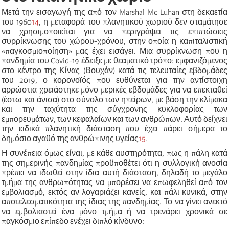
Μετά την εισαγωγή της από τον Marshal Mc Luhan στη δεκαετία
του 1960
14
, η μεταφορά του πλανητικού χωριού δεν σταμάτησε
να χρησιμοποιείται για να περιγράψει τις επιπτώσεις
συρρίκνωσης του χώρου-χρόνου, στην οποία η καπιταλιστική
«
παγκοσμιοποίηση
»
μας έχει εισάγει.
Μια συρρίκνωση που η
πανδημία του Covid-19 έδειξε με θεαματικό τρόπο: εμφανιζόμενος
στο κέντρο της Κίνας (Βουχάν) κατά τις τελευταίες εβδομάδες
του 2019, ο κορονοϊός που ευθύνεται για την αντίστοιχη
αρρώστια
χρειάστηκε μόνο μερικές εβδομάδες για να επεκταθεί
(έστω και άνισα) στο σύνολο των ηπείρων, με βάση την κλίμακα
και την ταχύτητα της σύγχρονης κυκλοφορίας των
εμπορευμάτων, των κεφαλαίων και των ανθρώπων. Αυτό δείχνει
την ειδικά πλανητική διάσταση που έχει πάρει σήμερα το
δημόσιο αγαθό της ανθρώπινης υγείας
15
.
Η
συνέπεια όμως είναι, με κάθε αυστηρότητα, πως η πάλη κατά
της σημερινής πανδημίας προϋποθέτει ότι η συλλογική ανοσία
πρέπει να ιδωθεί στην ίδια αυτή διάσταση, δηλαδή το μεγάλο
τμήμα της ανθρωπότητας να μπορέσει να επωφεληθεί από τον
εμβολιασμό, εκτός αν λογαριά
ζ
ει κανείς, και πάλι κυνικά, στην
αποτελεσματικότητα της ίδιας της πανδημίας. Το να γίνει ανεκτό
να εμβολιαστεί ένα μόνο τμήμα ή να τρενάρει
χρονικά
σε
παγκόσμιο επίπεδο
ενέχει
διπλό κίνδυνο: