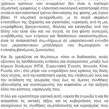
χρόνιων κρίσεων που απορρέουν δεν είναι η λιγότερο
σημαντική προφανώς η πλανητική οικολογική καταστροφή στην
οποία οι καπιταλιστικοί τρόποι ιδιοποίησης της φύσης μας έχουν
βάλει. Η κλιματική απορρύθμιση, με τη σειρά ακραίων
επεισοδίων της (ξηρασίες και γιγαντιαίες πυρκαγιές από τη μια,
υπεράφθονες βροχοπτώσεις, θύελλες και καταιγίδες από την
άλλη) που είναι όλο και πιο συχνά, σε ένα φόντο συνεχούς
υποβάθμισης των επίγειων και θαλάσσιων οικοσυστημάτων,
είναι το αναγκαστικό συμπλήρωμα σε μακροσκοπικό επίπεδο
των μικροσκοπικών μεταλλαγών που δημιουργούν οι
επαναλαμβανόμενες ζωονώσεις.
Και δε χρειάζεται να θυμίσουμε πόσο οι διαδικασίες αυτές
οξύνουν τις λανθάνουσες εντάσεις και συγκρούσεις μεταξύ των
κύριων δυνάμεων (ΗΠΑ, Ευρωπαϊκή Ένωση, Ιαπωνία, Κίνα,
Ρωσία, κλπ.) στο μέτρο που επηρεάζουν τους κρίκους της δικής
τους ισχύος, από την κατάσταση υγείας του πληθυσμού τους και
την απόδοση της γεωργίας τους έως τις άμεσες συνθήκες
αξιοποίησης και συσσώρευσης του κεφαλαίου με την αύξηση
όλου του κόστους παραγωγής τους.
Η όλο και περισσότερο χαοτική αυτή πορεία θα σπρώξει ή και θα
αναγκάσει τις αστικές τάξεις και τις κυβερνήσεις τους να
σκληρύνουν τις συνθήκες εκμετάλλευσης και κυριαρχίας τους