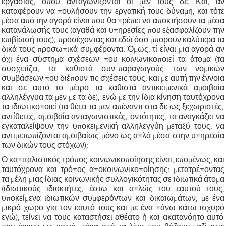
εργασίας, όπου ανταγωνίζονται οι μεν τους δε. Και, αν
καταφέρουν να πουλήσουν την εργατική τους δύναμη, και τότε
μέσα από την αγορά είναι που θα πρέπει να αποκτήσουν τα μέσα
κατανάλωσής τους (αγαθά και υπηρεσίες που εξασφαλίζουν την
επιβίωσή τους), προσέχοντας και εδώ όσο μπορούν καλύτερα τα
δικά τους προσωπικά συμφέροντα. Όμως, τί είναι μια αγορά αν
όχι ένα σύστημα σχέσεων που κοινωνικοποιεί τα άτομα (τα
συσχετίζει, τα καθιστά συν-παραγωγούς των νομικών
συμβάσεων που διέπουν τις σχέσεις τους, και με αυτή την έννοια
και σε αυτό το μέτρ
ο
τα καθιστά αντικειμενικά αμοιβαία
αλληλέγγυα τα μεν με τα δε),
ενώ
με την ίδια κίνηση
ταυτόχρονα
τα ιδιωτικοποιεί (τα θέτει τα μεν απέναντι στα δε ως ξεχωριστές,
αντίθετες, αμοιβαία ανταγωνιστικές, οντότητες, τα αναγκάζει να
εγκαταλείψουν την υποκειμενική αλληλεγγύη μεταξύ τους, να
αντιμετωπίζονται αμοιβαίως μόνο ως απλά μέσα στην υπηρεσία
των δικών τους στόχων);
Ο
καπιταλιστικός τρόπος κοινωνικοποίησης είναι, επομένως, και
ταυτόχρονα και τρόπος αποκοινωνικοποίησης: μετατρέποντας
τα μέλη μια
ς
ίδιας κοινωνικής συλλογικότητας σε ιδιωτικά άτομα
(ιδιωτικούς ιδιοκτήτες, έστω και απλώς του εαυτού τους,
υποκείμενα ιδιωτικών συμφερόντων και δικαιωμάτων, με ένα
μικρό χώρο
για τον εαυτό τους
και με ένα πάνω-κάτω
ισχυρό
εγώ), τείνει να τους καταστήσει αθέατο ή και ακατανόητο αυτό