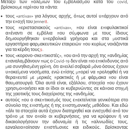
Μ
εταξύ των πολέμιων του εμβολιασμού κατά του covid,
βρίσκουμε περίπου τα πάντα:
τους
«
antivax
»
για λόγους αρχής, όπως αυτοί υπάρχουν από
τ
ην εποχή του
Jenner
8
.
τ
ους περιστασιακούς
«
antivax
»
, που είναι επιφυλακτικοί
απέναντι σε εμβόλια που σύμφωνα με τους ίδιους
δημιουργήθηκαν υπερβολικά γρήγορα και στα μυστικά
εργαστήρια φαρμακευτικών εταιρειών που κυρίως νοιάζονται
για τα κέρδη τους
9
.
τ
ους
«
κορονο-σκεπτικιστές
»
, που από την αρχή της πανδημίας
επαναλαμβάνουν πως ο Covid-19 δεν είναι πιο επικίνδυνος από
μια συνηθισμένη γρίπη, ότι απειλεί σοβαρά μόνο όσους έχουν
υποκείμενα νοσήματα, ενώ επίσης μπορεί να προληφθεί ή να
θεραπευτεί με μερικές πρακτικές ή με φάρμακα που είναι
θαυματουργά. Όλα αυτά είναι, εξάλλου, στοιχεία που έχουν
χρησιμοποιήσει και οι ίδιοι οι κυβερνώντες σε κάποια στιγμή
της χαοτικής τους διαχείρισης της πανδημίας.
α
υτούς που ο σκεπτικισμός τους επεκτείνεται γενικότερα στο
σύνολο της επιστήμης ή της επιστημονικής μεθόδου. Και εδώ
πάλι
τα στοιχεία
αυτά έχουν διατηρηθεί και ενισχυθεί από τον
τρόπο με τον οποίο οι κυβερνήσεις, για να κρύψουν ή να
δικαιολογήσουν την αδυναμία ή τις παλινωδίες τους,
εργαλειοποίησαν επιστήμονες και ειδικούς, βρίσκοντας