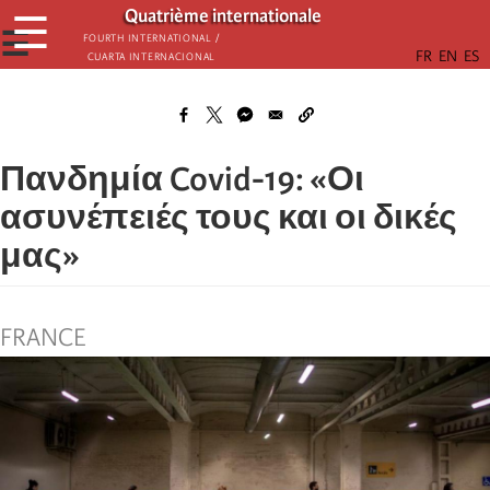
Παράκαμψη
Quatrième internationale
☰
προς
☰
Fourth International /
Cuarta Internacional
το
κυρίως
περιεχόμενο
Πανδημία Covid-19: «Οι
ασυνέπειές τους και οι δικές
μας»
FRANCE