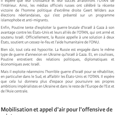
Il espère que leur croissance et leur succès affaibliront l'OTAN de
l'intérieur. Ainsi, les médias officiels russes ont célébré la récente
victoire de l'homme politique d'extrême droite Geert Wilders aux
élections néerlandaises, qui s'est présenté sur un programme
islamophobe et anti-migrants.
Enfin, Poutine tente d'exploiter la guerre brutale d'Israël à Gaza à son
avantage contre les États-Unis et leurs alliés de l'OTAN, qui ont armé et
soutenu Israël. Officiellement, la Russie appelle à une solution à deux
États, soutient un cessez-le-feu et l'aide humanitaire de l'ONU.
Bien sûr, tout cela est hypocrite. La Russie est engagée dans le même
type de guerre d'annexion en Ukraine qu'Israël à Gaza. Et, en coulisses,
Poutine entretient des relations politiques, diplomatiques et
économiques avec Israël.
Mais il exploite néanmoins l'horrible guerre d'Israël pour se réhabiliter,
en particulier dans le Sud, et affaiblir les États-Unis et l'OTAN. Il espère
que cela lui donnera plus d'espace pour poursuivre ses propres
ambitions impérialistes en Ukraine et dans le reste de l'Europe de l'Est et
de l'Asie centrale.
Mobilisation et appel d'air pour l'offensive de