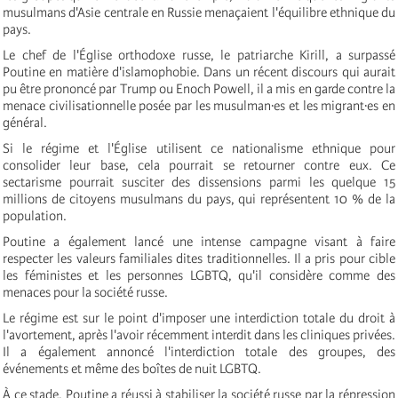
musulmans d'Asie centrale en Russie menaçaient l'équilibre ethnique du
pays.
Le chef de l'Église orthodoxe russe, le patriarche Kirill, a surpassé
Poutine en matière d'islamophobie. Dans un récent discours qui aurait
pu être prononcé par Trump ou Enoch Powell, il a mis en garde contre la
menace civilisationnelle posée par les musulman·es et les migrant·es en
général.
Si le régime et l'Église utilisent ce nationalisme ethnique pour
consolider leur base, cela pourrait se retourner contre eux. Ce
sectarisme pourrait susciter des dissensions parmi les quelque 15
millions de citoyens musulmans du pays, qui représentent 10 % de la
population.
Poutine a également lancé une intense campagne visant à faire
respecter les valeurs familiales dites traditionnelles. Il a pris pour cible
les féministes et les personnes LGBTQ, qu'il considère comme des
menaces pour la société russe.
Le régime est sur le point d'imposer une interdiction totale du droit à
l'avortement, après l'avoir récemment interdit dans les cliniques privées.
Il a également annoncé l'interdiction totale des groupes, des
événements et même des boîtes de nuit LGBTQ.
À ce stade, Poutine a réussi à stabiliser la société russe par la répression