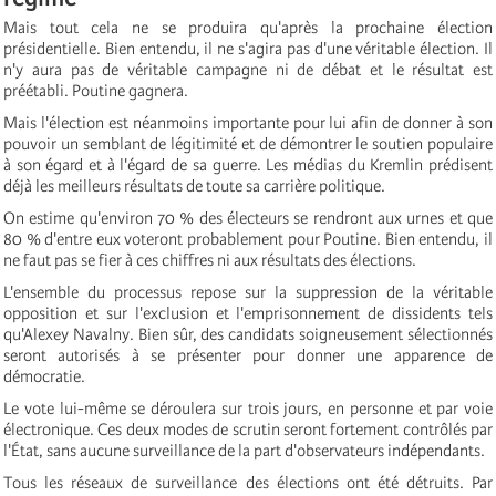
Mais tout cela ne se produira qu'après la prochaine élection
présidentielle. Bien entendu, il ne s'agira pas d'une véritable élection. Il
n'y aura pas de véritable campagne ni de débat et le résultat est
préétabli. Poutine gagnera.
Mais l'élection est néanmoins importante pour lui afin de donner à son
pouvoir un semblant de légitimité et de démontrer le soutien populaire
à son égard et à l'égard de sa guerre. Les médias du Kremlin prédisent
déjà les meilleurs résultats de toute sa carrière politique.
On estime qu'environ 70 % des électeurs se rendront aux urnes et que
80 % d'entre eux voteront probablement pour Poutine. Bien entendu, il
ne faut pas se fier à ces chiffres ni aux résultats des élections.
L'ensemble du processus repose sur la suppression de la véritable
opposition et sur l'exclusion et l'emprisonnement de dissidents tels
qu'Alexey Navalny. Bien sûr, des candidats soigneusement sélectionnés
seront autorisés à se présenter pour donner une apparence de
démocratie.
Le vote lui-même se déroulera sur trois jours, en personne et par voie
électronique. Ces deux modes de scrutin seront fortement contrôlés par
l'État, sans aucune surveillance de la part d'observateurs indépendants.
Tous les réseaux de surveillance des élections ont été détruits. Par