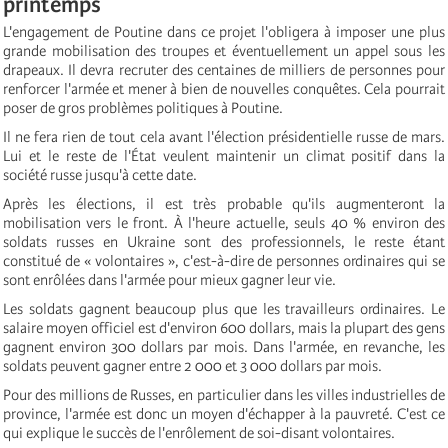
printemps
L'engagement de Poutine dans ce projet l'obligera à imposer une plus
grande mobilisation des troupes et éventuellement un appel sous les
drapeaux. Il devra recruter des centaines de milliers de personnes pour
renforcer l'armée et mener à bien de nouvelles conquêtes. Cela pourrait
poser de gros problèmes politiques à Poutine.
Il ne fera rien de tout cela avant l'élection présidentielle russe de mars.
Lui et le reste de l'État veulent maintenir un climat positif dans la
société russe jusqu'à cette date.
Après les élections, il est très probable qu'ils augmenteront la
mobilisation vers le front. À l'heure actuelle, seuls 40 % environ des
soldats russes en Ukraine sont des professionnels, le reste étant
constitué de « volontaires », c'est-à-dire de personnes ordinaires qui se
sont enrôlées dans l'armée pour mieux gagner leur vie.
Les soldats gagnent beaucoup plus que les travailleurs ordinaires. Le
salaire moyen officiel est d'environ 600 dollars, mais la plupart des gens
gagnent environ 300 dollars par mois. Dans l'armée, en revanche, les
soldats peuvent gagner entre 2 000 et 3 000 dollars par mois.
Pour des millions de Russes, en particulier dans les villes industrielles de
province, l'armée est donc un moyen d'échapper à la pauvreté. C'est ce
qui explique le succès de l'enrôlement de soi-disant volontaires.