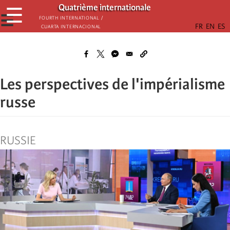
Aller
Quatrième internationale
☰
au
☰
Fourth International /
Cuarta Internacional
contenu
principal
Les perspectives de l'impérialisme
russe
RUSSIE