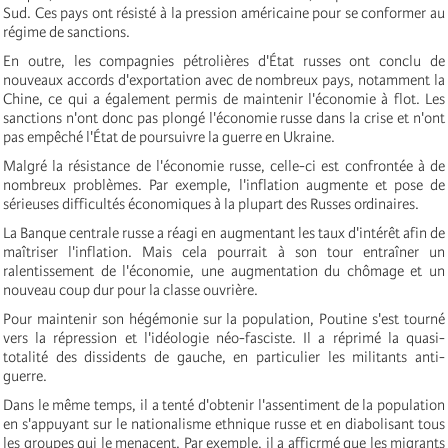
Sud. Ces pays ont résisté à la pression américaine pour se conformer au
régime de sanctions.
En outre, les compagnies pétrolières d'État russes ont conclu de
nouveaux accords d'exportation avec de nombreux pays, notamment la
Chine, ce qui a également permis de maintenir l'économie à flot. Les
sanctions n'ont donc pas plongé l'économie russe dans la crise et n'ont
pas empêché l'État de poursuivre la guerre en Ukraine.
Malgré la résistance de l'économie russe, celle-ci est confrontée à de
nombreux problèmes. Par exemple, l'inflation augmente et pose de
sérieuses difficultés économiques à la plupart des Russes ordinaires.
La Banque centrale russe a réagi en augmentant les taux d'intérêt afin de
maîtriser l'inflation. Mais cela pourrait à son tour entraîner un
ralentissement de l'économie, une augmentation du chômage et un
nouveau coup dur pour la classe ouvrière.
Pour maintenir son hégémonie sur la population, Poutine s'est tourné
vers la répression et l'idéologie néo-fasciste. Il a réprimé la quasi-
totalité des dissidents de gauche, en particulier les militants anti-
guerre.
Dans le même temps, il a tenté d'obtenir l'assentiment de la population
en s'appuyant sur le nationalisme ethnique russe et en diabolisant tous
les groupes qui le menacent. Par exemple, il a afficrmé que les migrants