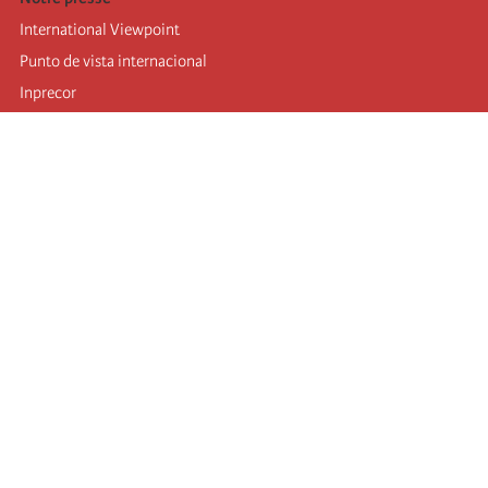
International Viewpoint
Punto de vista internacional
Inprecor
Facebook
Twitter
Mastodon
Telegram
L’Internationale
Dernier congrès de l’Internationale
Déclarations du bureau exécutif
Institut de formation (IIRE)
Jeunes
Auteurs
Vidéos
Flux RSS