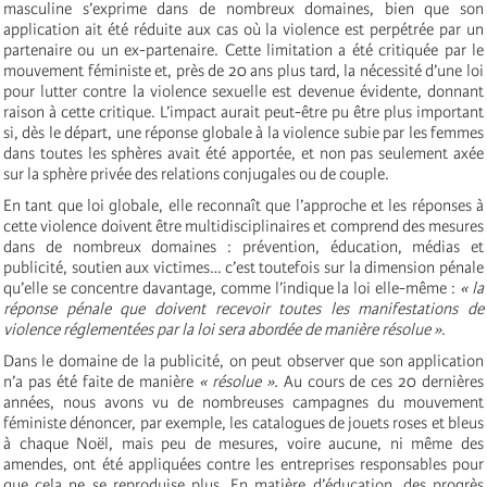
masculine s’exprime dans de nombreux domaines, bien que son
application ait été réduite aux cas où la violence est perpétrée par un
partenaire ou un ex-partenaire. Cette limitation a été critiquée par le
mouvement féministe et, près de 20 ans plus tard, la nécessité d’une loi
pour lutter contre la violence sexuelle est devenue évidente, donnant
raison à cette critique. L’impact aurait peut-être pu être plus important
si, dès le départ, une réponse globale à la violence subie par les femmes
dans toutes les sphères avait été apportée, et non pas seulement axée
sur la sphère privée des relations conjugales ou de couple.
En tant que loi globale, elle reconnaît que l’approche et les réponses à
cette violence doivent être multidisciplinaires et comprend des mesures
dans de nombreux domaines : prévention, éducation, médias et
publicité, soutien aux victimes… c’est toutefois sur la dimension pénale
qu’elle se concentre davantage, comme l’indique la loi elle-même :
« la
réponse pénale que doivent recevoir toutes les manifestations de
violence réglementées par la loi sera abordée de manière résolue »
.
Dans le domaine de la publicité, on peut observer que son application
n’a pas été faite de manière
« résolue ».
Au cours de ces 20 dernières
années, nous avons vu de nombreuses campagnes du mouvement
féministe dénoncer, par exemple, les catalogues de jouets roses et bleus
à chaque Noël, mais peu de mesures, voire aucune, ni même des
amendes, ont été appliquées contre les entreprises responsables pour
que cela ne se reproduise plus. En matière d’éducation, des progrès