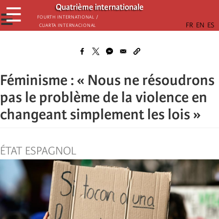
Aller
Quatrième internationale
☰
au
☰
Fourth International /
Cuarta Internacional
contenu
principal
Féminisme : « Nous ne résoudrons
pas le problème de la violence en
changeant simplement les lois »
ÉTAT ESPAGNOL