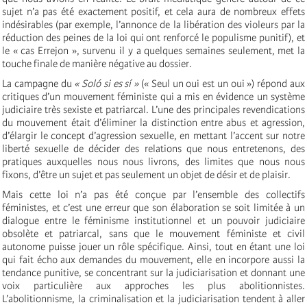
sujet n’a pas été exactement positif, et cela aura de nombreux effets
indésirables (par exemple, l’annonce de la libération des violeurs par la
réduction des peines de la loi qui ont renforcé le populisme punitif), et
le « cas Errejon », survenu il y a quelques semaines seulement, met la
touche finale de manière négative au dossier.
La campagne du
« Soló si es sí »
(« Seul un oui est un oui ») répond aux
critiques d’un mouvement féministe qui a mis en évidence un système
judiciaire très sexiste et patriarcal. L’une des principales revendications
du mouvement était d’éliminer la distinction entre abus et agression,
d’élargir le concept d’agression sexuelle, en mettant l’accent sur notre
liberté sexuelle de décider des relations que nous entretenons, des
pratiques auxquelles nous nous livrons, des limites que nous nous
fixons, d’être un sujet et pas seulement un objet de désir et de plaisir.
Mais cette loi n’a pas été conçue par l’ensemble des collectifs
féministes, et c’est une erreur que son élaboration se soit limitée à un
dialogue entre le féminisme institutionnel et un pouvoir judiciaire
obsolète et patriarcal, sans que le mouvement féministe et civil
autonome puisse jouer un rôle spécifique. Ainsi, tout en étant une loi
qui fait écho aux demandes du mouvement, elle en incorpore aussi la
tendance punitive, se concentrant sur la judiciarisation et donnant une
voix particulière aux approches les plus abolitionnistes.
L’abolitionnisme, la criminalisation et la judiciarisation tendent à aller