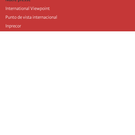
International Viewpoint
Punto de vista internacional
Inprecor
Facebook
Twitter
Mastodon
Telegram
L’Internationale
Dernier congrès de l’Internationale
Déclarations du bureau exécutif
Institut de formation (IIRE)
Jeunes
Auteurs
Vidéos
Flux RSS