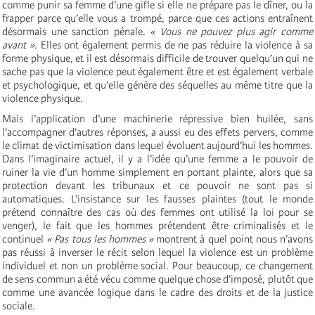
comme punir sa femme d’une gifle si elle ne prépare pas le dîner, ou la
frapper parce qu’elle vous a trompé, parce que ces actions entraînent
désormais une sanction pénale.
« Vous ne pouvez plus agir comme
avant ».
Elles ont également permis de ne pas réduire la violence à sa
forme physique, et il est désormais difficile de trouver quelqu’un qui ne
sache pas que la violence peut également être et est également verbale
et psychologique, et qu’elle génère des séquelles au même titre que la
violence physique.
Mais l’application d’une machinerie répressive bien huilée, sans
l’accompagner d’autres réponses, a aussi eu des effets pervers, comme
le climat de victimisation dans lequel évoluent aujourd’hui les hommes.
Dans l’imaginaire actuel, il y a l’idée qu’une femme a le pouvoir de
ruiner la vie d’un homme simplement en portant plainte, alors que sa
protection devant les tribunaux et ce pouvoir ne sont pas si
automatiques. L’insistance sur les fausses plaintes (tout le monde
prétend connaître des cas où des femmes ont utilisé la loi pour se
venger), le fait que les hommes prétendent être criminalisés et le
continuel
« Pas tous les hommes »
montrent à quel point nous n’avons
pas réussi à inverser le récit selon lequel la violence est un problème
individuel et non un problème social. Pour beaucoup, ce changement
de sens commun a été vécu comme quelque chose d’imposé, plutôt que
comme une avancée logique dans le cadre des droits et de la justice
sociale.