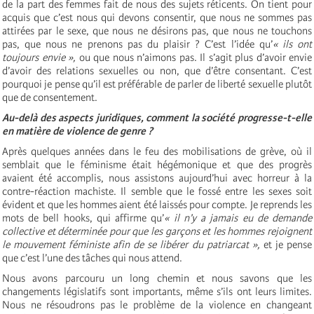
de la part des femmes fait de nous des sujets réticents. On tient pour
acquis que c’est nous qui devons consentir, que nous ne sommes pas
attirées par le sexe, que nous ne désirons pas, que nous ne touchons
pas, que nous ne prenons pas du plaisir ? C’est l’idée qu’
« ils ont
toujours envie »,
ou que nous n’aimons pas. Il s’agit plus d’avoir envie
d’avoir des relations sexuelles ou non, que d’être consentant. C’est
pourquoi je pense qu’il est préférable de parler de liberté sexuelle plutôt
que de consentement.
Au-delà des aspects juridiques, comment la société progresse-t-elle
en matière de violence de genre ?
Après quelques années dans le feu des mobilisations de grève, où il
semblait que le féminisme était hégémonique et que des progrès
avaient été accomplis, nous assistons aujourd’hui avec horreur à la
contre-réaction machiste. Il semble que le fossé entre les sexes soit
évident et que les hommes aient été laissés pour compte. Je reprends les
mots de bell hooks, qui affirme qu’
« il n’y a jamais eu de demande
collective et déterminée pour que les garçons et les hommes rejoignent
le mouvement féministe afin de se libérer du patriarcat »,
et je pense
que c’est l’une des tâches qui nous attend.
Nous avons parcouru un long chemin et nous savons que les
changements législatifs sont importants, même s’ils ont leurs limites.
Nous ne résoudrons pas le problème de la violence en changeant