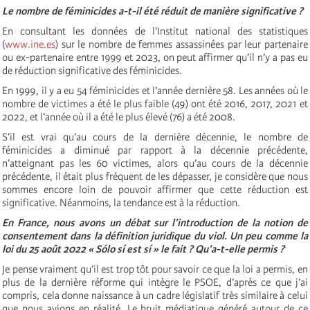
Le nombre de féminicides a-t-il été réduit de manière significative ?
En consultant les données de l’Institut national des statistiques
(
www.ine.es
) sur le nombre de femmes assassinées par leur partenaire
ou ex-partenaire entre 1999 et 2023, on peut affirmer qu’il n’y a pas eu
de réduction significative des féminicides.
En 1999, il y a eu 54 féminicides et l’année dernière 58. Les années où le
nombre de victimes a été le plus faible (49) ont été 2016, 2017, 2021 et
2022, et l’année où il a été le plus élevé (76) a été 2008.
S’il est vrai qu’au cours de la dernière décennie, le nombre de
féminicides a diminué par rapport à la décennie précédente,
n’atteignant pas les 60 victimes, alors qu’au cours de la décennie
précédente, il était plus fréquent de les dépasser, je considère que nous
sommes encore loin de pouvoir affirmer que cette réduction est
significative. Néanmoins, la tendance est à la réduction.
En France, nous avons un débat sur l’introduction de la notion de
consentement dans la définition juridique du viol. Un peu comme la
loi du 25 août 2022 « Sólo sí est sí » le fait ? Qu’a-t-elle permis ?
Je pense vraiment qu’il est trop tôt pour savoir ce que la loi a permis, en
plus de la dernière réforme qui intègre le PSOE, d’après ce que j’ai
compris, cela donne naissance à un cadre législatif très similaire à celui
que nous avions en réalité. Le bruit médiatique généré autour de ce