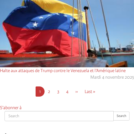
Halte aux attaques de Trump contre le Venezuela et l’Amérique latine
Mardi 4 novembre 2025
Pagination
Page
1
Page
2
Page
3
Page
4
Page
››
Dernière
Last »
courante
suivante
page
S'abonner à
Search
Search