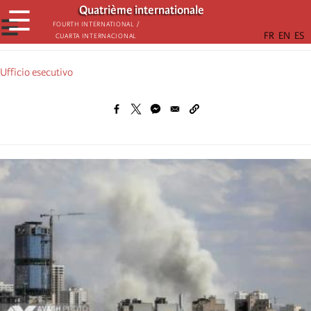
Skip
Quatrième internationale
☰
to
☰
Fourth International /
Cuarta Internacional
main
content
Ufficio esecutivo