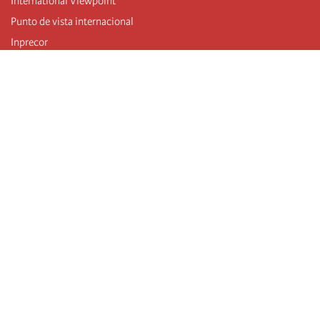
International Viewpoint
Punto de vista internacional
Inprecor
Facebook
Twitter
Mastodon
Telegram
L’Internationale
Dernier congrès de l’Internationale
Déclarations du bureau exécutif
Institut de formation (IIRE)
Jeunes
Auteurs
Vidéos
Flux RSS
Connexion