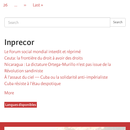
page
précédente
courante
Page
26
…
Page
››
Dernière
Last »
suivante
page
Search
Search
Inprecor
Le Forum social mondial interdit et réprimé
Ceuta: la frontière du droit à avoir des droits
Nicaragua : La dictature Ortega-Murillo n’est pas issue de la
Révolution sandiniste
À l’assaut du ciel — Cuba ou la solidarité anti-impérialiste
Cuba résiste à l’étau despotique
More
Langues disponibles