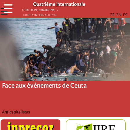
Aller
Quatrième internationale
☰
au
☰
Fourth International /
Cuarta Internacional
contenu
principal
Face aux événements de Ceuta
Anticapitalistas