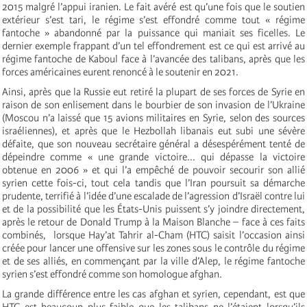
2015 malgré l’appui iranien. Le fait avéré est qu’une fois que le soutien
extérieur s’est tari, le régime s’est effondré comme tout « régime
fantoche » abandonné par la puissance qui maniait ses ficelles. Le
dernier exemple frappant d’un tel effondrement est ce qui est arrivé au
régime fantoche de Kaboul face à l’avancée des talibans, après que les
forces américaines eurent renoncé à le soutenir en 2021.
Ainsi, après que la Russie eut retiré la plupart de ses forces de Syrie en
raison de son enlisement dans le bourbier de son invasion de l’Ukraine
(Moscou n’a laissé que 15 avions militaires en Syrie, selon des sources
israéliennes), et après que le Hezbollah libanais eut subi une sévère
défaite, que son nouveau secrétaire général a désespérément tenté de
dépeindre comme « une grande victoire... qui dépasse la victoire
obtenue en 2006 » et qui l’a empêché de pouvoir secourir son allié
syrien cette fois-ci, tout cela tandis que l’Iran poursuit sa démarche
prudente, terrifié à l’idée d’une escalade de l’agression d’Israël contre lui
et de la possibilité que les États-Unis puissent s’y joindre directement,
après le retour de Donald Trump à la Maison Blanche – face à ces faits
combinés, lorsque Hay’at Tahrir al-Cham (HTC) saisit l’occasion ainsi
créée pour lancer une offensive sur les zones sous le contrôle du régime
et de ses alliés, en commençant par la ville d’Alep, le régime fantoche
syrien s’est effondré comme son homologue afghan.
La grande différence entre les cas afghan et syrien, cependant, est que
HTC est beaucoup plus faible que les talibans ne l’étaient lorsqu’ils