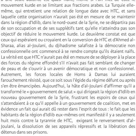
mouvement kurde en se limitant aux fractions arabes. La Turquie elle-
même, qui entretient une relation de longue date avec HTC, et sans
laquelle cette organisation n’aurait pas été en mesure de se maintenir
dans la région d’Idlib, dans le nord-ouest de la Syrie, ne se départira pas
de son occupation et de ses supplétifs tant qu’elle n’atteindra pas son
objectif de réduire le mouvement kurde. Le deuxième constat est que
ceux qui espéraient ou croyaient en la conversion de HTC et d’Ahmed al-
Sharaa, alias al-Joulani, du djihadisme salafiste à la démocratie non
confessionnelle ont commencé à se rendre compte qu’ils étaient naïfs.
La vérité est que HTC n’aurait pas été en mesure de se déployer à la place
des forces du régime effondré s’il n’avait pas fait semblant de changer
de peau et de s’ouvrir à un avenir démocratique et non confessionnel.
Autrement, les forces locales de Homs à Damas lui auraient
farouchement résisté, que ce soit sous l’égide du régime défunt ou après
s’en être émancipées. Aujourd’hui, la hâte d’al-Joulani d’affirmer qu’il a
transformé le « gouvernement de salut » qui dirigeait la région d’Idlib en
nouveau gouvernement de la Syrie, frustrant les espoirs de ceux qui
s’attendaient à ce qu’il appelle à un gouvernement de coalition, met en
évidence un fait qui aurait dû rester dans l’esprit de tous : le fait que les
habitants de la région d’Idlib eux-mêmes ont manifesté il y a seulement
huit mois contre la tyrannie de HTC, exigeant le renversement d’al-
Joulani, la dissolution de ses appareils répressifs et la libération des
détenus dans ses prisons.