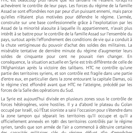
achevèrent le contrôle de leur pays. Les forces du régime de la famille
Assad se sont effondrées non par peur d’un puissant ennemi, mais parce
qu’elles n’étaient plus motivées pour défendre le régime. L’armée,
construite sur une base confessionnelle grâce à l’exploitation par les
Assad de la minorité alaouite à laquelle ils appartiennent, n’avait plus
intérêt à se battre pour le contrôle de la famille Assad sur l’ensemble du
pays, surtout après l’effondrement des conditions de vie qui a conduit à
la chute vertigineuse du pouvoir d’achat des soldes des militaires. La
misérable tentative de dernière minute du régime d’augmenter leurs
soldes de cinquante pour cent ne pouvait rien changer. En
conséquence, la situation actuelle en Syrie est très différente de celle de
l’Afghanistan après la victoire des talibans. HTC ne contrôle qu’une
partie des territoires syriens, et son contrôle est fragile dans une partie
d’entre eux, en particulier dans la zone entourant la capitale Damas, où
le régime s’est effondré avant que HTC ne l’atteigne, précédé par les
forces de la Salle des opérations du Sud.
La Syrie est aujourd’hui divisée en plusieurs zones sous le contrôle de
forces hétérogènes, voire hostiles. Il y a d’abord le plateau du Golan
occupé par Israël, où l’État sioniste a saisi l’occasion pour s’étendre dans
la zone tampon qui séparait les territoires qu’il occupe et qu’il a
officiellement annexés en 1981 des territoires contrôlés par le régime
syrien, tandis que son armée de l’air a commencé à détruire certaines
des capacités militaires clés du régime défunt afin d’empêcher