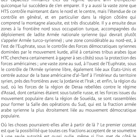
quiconque lui succédera de s’en emparer. Il y a aussi la vaste zone que
HTS contrôle maintenant dans le nord et le centre, mais l’étendue de ce
contrôle en général, et en particulier dans la région côtière qui
comprend la montagne alaouite, est très discutable. Il y a ensuite deux
zones à la frontière nord sous occupation turque, accompagnées du
déploiement de ladite Armée nationale syrienne (qui devrait plutôt
s’appeler Armée turco-syrienne) ; une zone considérable au nord-est, à
l’est de l’Euphrate, sous le contrôle des Forces démocratiques syriennes
dominées par le mouvement kurde, allié à certaines tribus arabes (que
HTC cherchera certainement à gagner à ses côtés) sous la protection des
forces américaines ; une vaste zone au sud, à l’ouest de l’Euphrate, sous
le contrôle de l’Armée syrienne libre, également liée aux États-Unis et
centrée autour de la base américaine d’al-Tanf à l’intérieur du territoire
syrien, près des frontières avec la Jordanie et l’Irak ; et enfin, la région du
sud, où les forces de la région de Deraa rebellées contre le régime
d’Assad, dont certaines étaient sous tutelle russe, et les forces issues du
mouvement populaire dans la région de Soueïda, se sont rassemblées
pour former la Salle des opérations du Sud, qui est la fraction armée
arabe syrienne la plus étroitement liée au mouvement démocratique
populaire.
Où les choses pourraient-elles aller à partir de là ? Le premier constat
est que la possibilité que toutes ces fractions acceptent de se soumettre
à une seule autorité est quasi nulle, même si l’on met de côté le