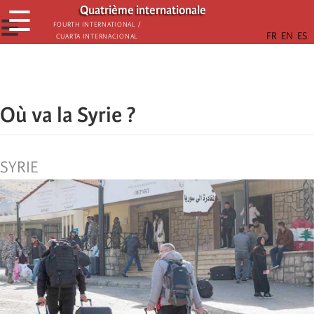
Aller
Quatrième internationale
☰
au
☰
Fourth International /
Cuarta Internacional
contenu
principal
Où va la Syrie ?
SYRIE