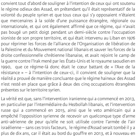
convient tout d’abord de souligner à l’intention de ceux qui ont soutenu
le régime odieux des Assad, en prétendant qu’il était représentatif de la
volonté du peuple syrien et que tous ceux qui s’y opposaient n’étaient
que mercenaires à la solde d’une puissance étrangère, régionale ou
internationale, et qui ont également affirmé que ce régime, qui n’avait
pas bougé un petit doigt pendant un demi-siècle contre l’occupation
sioniste de son propre territoire, et qui était intervenu au Liban en 1976
pour réprimer les forces de l’alliance de l’Organisation de libération de
la Palestine et du Mouvement national libanais et sauver les forces de la
droite confessionnelle chrétienne libanaise, et avait rejoint le camp de
la guerre contre l’Irak mené par les États-Unis et le royaume saoudien en
1990, que ce régime-là donc était le cœur battant de « l’Axe de la
résistance » – à l’intention de ceux-ci, il convient de souligner que la
réalité a prouvé de manière concluante que le régime haineux des Assad
n’est resté en place que grâce à deux des cinq occupations étrangères
présentes sur le territoire syrien.
La vérité est que, sans l’intervention iranienne qui a commencé en 2013,
en particulier par l’intermédiaire du Hezbollah libanais, et l’intervention
russe qui a commencé en 2015, ainsi que le veto américain qui a
empêché l’opposition syrienne de recevoir un quelconque type d’arme
anti-aérienne de peur qu’elle ne soit utilisée contre l’armée de l’air
israélienne – sans ces trois facteurs, le régime d’Assad serait tombé il y a
plus de dix ans, car il était au bord du gouffre en 2013, et à nouveau en