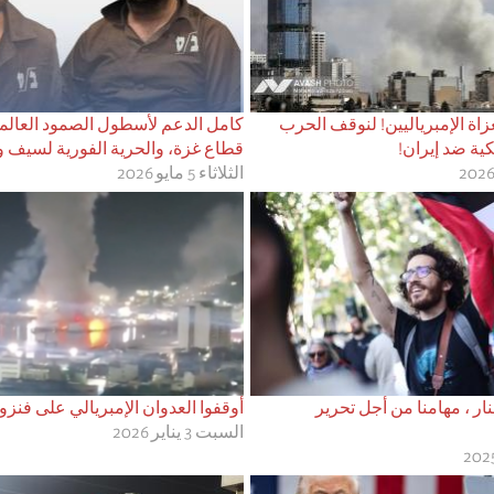
اة الإمبرياليين! لنوقف الحرب
كامل الدعم لأسطول الصمود العالمي
كية ضد إيران!
قطاع غزة، والحرية الفورية لسيف وت
الثلاثاء 5 مايو 2026
ار ، مهامنا من أجل تحرير
أوقفوا العدوان الإمبريالي على فنزوي
السبت 3 يناير 2026