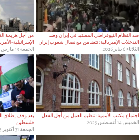
ضد النظام الثيوقراطي المستبد في إيران وضد
من أجل هزيمة الغز
التدخلات الإمبريالية: نتضامن مع نضال شعوب إيران
الإسرائيلية-الأمري
الثلاثاء 6 يناير 2026
الجمعة 13 مارس 2026
اجتماع مكتب الأممية: تنظيم العمل من أجل الفعل
بعد وقف إطلاق الن
الخميس 14 أغسطس 2025
فلسطين
الجمعة 31 أكتوبر 2025