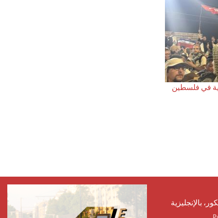
عية في فلسطين
كور، بالإنجليزية
P