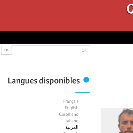
Q
OK
OK
Langues disponibles
Français
English
Castellano
Italiano
العربية