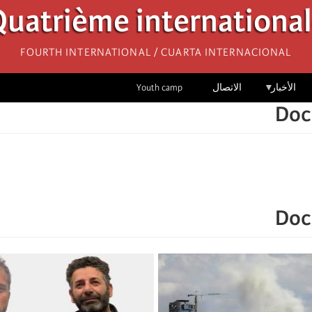
uatrième internationa
Fourth International / Cuarta Internacional
الأخبار
الاتصال
Youth camp
Doc
Doc