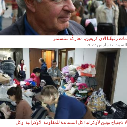
ماتَ رفيقُنا آلان كريفين، معاركُه ستستمر
السبت 12 مارس 2022
لا لاجتياح بوتين لأوكرانيا! كل المساندة للمقاومة الأوكرانية! وكل