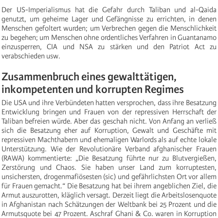
Der US-Imperialismus hat die Gefahr durch Taliban und al-Qaida
genutzt, um geheime Lager und Gefängnisse zu errichten, in denen
Menschen gefoltert wurden; um Verbrechen gegen die Menschlichkeit
zu begehen; um Menschen ohne ordentliches Verfahren in Guantanamo
einzusperren, CIA und NSA zu stärken und den Patriot Act zu
verabschieden usw.
Zusammenbruch eines gewalttätigen,
inkompetenten und korrupten Regimes
Die USA und ihre Verbündeten hatten versprochen, dass ihre Besatzung
Entwicklung bringen und Frauen von der repressiven Herrschaft der
Taliban befreien würde. Aber das geschah nicht. Von Anfang an verließ
sich die Besatzung eher auf Korruption, Gewalt und Geschäfte mit
repressiven Machthabern und ehemaligen Warlords als auf echte lokale
Unterstützung. Wie der Revolutionäre Verband afghanischer Frauen
(RAWA) kommentierte: „Die Besatzung führte nur zu Blutvergießen,
Zerstörung und Chaos. Sie haben unser Land zum korruptesten,
unsichersten, drogenmafiösesten (sic) und gefährlichsten Ort vor allem
für Frauen gemacht.“ Die Besatzung hat bei ihrem angeblichen Ziel, die
Armut auszurotten, kläglich versagt. Derzeit liegt die Arbeitslosenquote
in Afghanistan nach Schätzungen der Weltbank bei 25 Prozent und die
Armutsquote bei 47 Prozent. Aschraf Ghani & Co. waren in Korruption