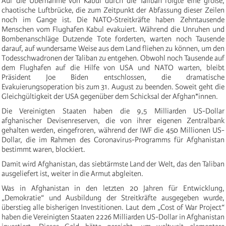
Auf die Übernahme von Kabul durch die Taliban folgte eine große,
chaotische Luftbrücke, die zum Zeitpunkt der Abfassung dieser Zeilen
noch im Gange ist. Die NATO-Streitkräfte haben Zehntausende
Menschen vom Flughafen Kabul evakuiert. Während die Unruhen und
Bombenanschläge Dutzende Tote forderten, warten noch Tausende
darauf, auf wundersame Weise aus dem Land fliehen zu können, um den
Todesschwadronen der Taliban zu entgehen. Obwohl noch Tausende auf
dem Flughafen auf die Hilfe von USA und NATO warten, bleibt
Präsident Joe Biden entschlossen, die dramatische
Evakuierungsoperation bis zum 31. August zu beenden. Soweit geht die
Gleichgültigkeit der USA gegenüber dem Schicksal der Afghan*innen.
Die Vereinigten Staaten haben die 9,5 Milliarden US-Dollar
afghanischer Devisenreserven, die von ihrer eigenen Zentralbank
gehalten werden, eingefroren, während der IWF die 450 Millionen US-
Dollar, die im Rahmen des Coronavirus-Programms für Afghanistan
bestimmt waren, blockiert.
Damit wird Afghanistan, das siebtärmste Land der Welt, das den Taliban
ausgeliefert ist, weiter in die Armut abgleiten.
Was in Afghanistan in den letzten 20 Jahren für Entwicklung,
„Demokratie“ und Ausbildung der Streitkräfte ausgegeben wurde,
überstieg alle bisherigen Investitionen. Laut dem „Cost of War Project“
haben die Vereinigten Staaten 2226 Milliarden US-Dollar in Afghanistan