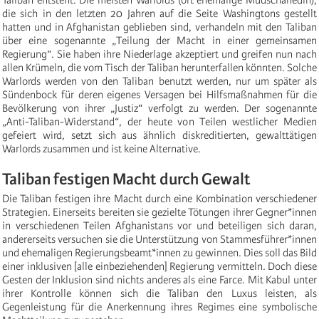
die sich in den letzten 20 Jahren auf die Seite Washingtons gestellt
hatten und in Afghanistan geblieben sind, verhandeln mit den Taliban
über eine sogenannte „Teilung der Macht in einer gemeinsamen
Regierung“. Sie haben ihre Niederlage akzeptiert und greifen nun nach
allen Krümeln, die vom Tisch der Taliban herunterfallen könnten. Solche
Warlords werden von den Taliban benutzt werden, nur um später als
Sündenbock für deren eigenes Versagen bei Hilfsmaßnahmen für die
Bevölkerung von ihrer „Justiz“ verfolgt zu werden. Der sogenannte
„Anti-Taliban-Widerstand“, der heute von Teilen westlicher Medien
gefeiert wird, setzt sich aus ähnlich diskreditierten, gewalttätigen
Warlords zusammen und ist keine Alternative.
Taliban festigen Macht durch Gewalt
Die Taliban festigen ihre Macht durch eine Kombination verschiedener
Strategien. Einerseits bereiten sie gezielte Tötungen ihrer Gegner*innen
in verschiedenen Teilen Afghanistans vor und beteiligen sich daran,
andererseits versuchen sie die Unterstützung von Stammesführer*innen
und ehemaligen Regierungsbeamt*innen zu gewinnen. Dies soll das Bild
einer inklusiven [alle einbeziehenden] Regierung vermitteln. Doch diese
Gesten der Inklusion sind nichts anderes als eine Farce. Mit Kabul unter
ihrer Kontrolle können sich die Taliban den Luxus leisten, als
Gegenleistung für die Anerkennung ihres Regimes eine symbolische