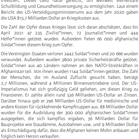
investiert. Dieses Geld hätte gereicht, um weltweit elementare
Schulbildung und Gesundheitsversorgung zu ermöglichen. Laut einem
Bericht des US-Verteidigungsministeriums aus dem Jahr 2020 gaben
die USA 815,7 Milliarden Dollar an Kriegskosten aus.
Die Zahl der Opfer dieses Krieges lässt sich daran abschätzen, dass bis
April 2021 47 235 Zivilist*innen, 72 Journalist*innen und 444
Helfer*innen getötet wurden. Außerdem fielen 66 000 afghanische
Soldat*innen diesem Krieg zum Opfer.
Die Vereinigten Staaten verloren 2442 Soldat*innen und 20 666 wurden
verwundet. Außerdem wurden 3800 private Sicherheitskräfte getötet.
Soldat*innen aus 40 Ländern nahmen an den NATO-Streitkräften in
Afghanistan teil. Von ihnen wurden 1144 Soldat*innen getötet. Die Zahl
der Menschen, die im Ausland Zuflucht gesucht haben, beträgt
2,7 Millionen, während 4 Millionen Binnenvertriebene sind. Der US-
Imperialismus hat sich großzügig Geld geliehen, um diesen Krieg zu
finanzieren. Er zahlte allein rund 536 Milliarden US-Dollar an Zinsen.
Darüber hinaus gab er 296 Milliarden US-Dollar für medizinische und
andere Kosten für rückkehrende Kampftruppen aus. 88 Milliarden Dollar
wurden für die Ausbildung der 300 000 afghanischen Soldat*innen
ausgegeben, die sich kampflos ergaben, 36 Milliarden Dollar für
Bauprojekte wie Staudämme, Autobahnen usw. und 9 Milliarden Dollar
als Entschädigung dafür, dass die Afghanen keinen Mohn anbauen und
folglich kein Heroin verkaufen.