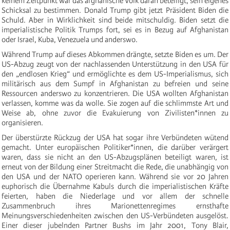
keinem Zeitpunkt war das afghanische Volk daran beteiligt, sein eigenes
Schicksal zu bestimmen. Donald Trump gibt jetzt Präsident Biden die
Schuld. Aber in Wirklichkeit sind beide mitschuldig. Biden setzt die
imperialistische Politik Trumps fort, sei es in Bezug auf Afghanistan
oder Israel, Kuba, Venezuela und anderswo.
Während Trump auf dieses Abkommen drängte, setzte Biden es um. Der
US-Abzug zeugt von der nachlassenden Unterstützung in den USA für
den „endlosen Krieg“ und ermöglichte es dem US-Imperialismus, sich
militärisch aus dem Sumpf in Afghanistan zu befreien und seine
Ressourcen anderswo zu konzentrieren. Die USA wollten Afghanistan
verlassen, komme was da wolle. Sie zogen auf die schlimmste Art und
Weise ab, ohne zuvor die Evakuierung von Zivilisten*innen zu
organisieren.
Der überstürzte Rückzug der USA hat sogar ihre Verbündeten wütend
gemacht. Unter europäischen Politiker*innen, die darüber verärgert
waren, dass sie nicht an den US-Abzugsplänen beteiligt waren, ist
erneut von der Bildung einer Streitmacht die Rede, die unabhängig von
den USA und der NATO operieren kann. Während sie vor 20 Jahren
euphorisch die Übernahme Kabuls durch die imperialistischen Kräfte
feierten, haben die Niederlage und vor allem der schnelle
Zusammenbruch ihres Marionettenregimes ernsthafte
Meinungsverschiedenheiten zwischen den US-Verbündeten ausgelöst.
Einer dieser jubelnden Partner Bushs im Jahr 2001, Tony Blair,