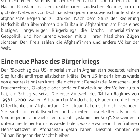
schmiedeten ein Bündnis mit der rechten Diktatur von General Zia-ul-
Haq in Pakistan und dem reaktionären saudischen Regime, um ein
globales Netzwerk von Dschihadisten gegen die sowjetisch unterstützte
afghanische Regierung zu stärken. Nach dem Sturz der Regierung
Nadschibullah übernahmen die Taliban in Afghanistan am Ende eines
blutigen, langwierigen Bürgerkriegs die Macht. Imperialistische
Geopolitik und Konkurrenz werden mit all ihren hässlichen Zügen
sichtbar. Den Preis zahlen die Afghan*innen und andere Völker der
Welt.
Eine neue Phase des Bürgerkriegs
Der Rückschlag des US-Imperialismus in Afghanistan bedeutet keinen
Sieg für die antiimperialistischen Kräfte. Dem US-Imperialismus wurde
von einer reaktionären Kraft, die nichts mit Demokratie, Menschen- und
Frauenrechten, Ökologie oder sozialer Entwicklung der Völker zu tun
hat, ein Schlag versetzt. Die erste Amtszeit des Taliban-Regimes von
1996 bis 2001 war ein Albtraum für Minderheiten, Frauen und die breite
Öffentlichkeit in Afghanistan. Die Taliban haben sich nicht verändert.
Sie sind nur einfallsreicher und arbeiten ausgefeilter als in der
Vergangenheit. Ihr Ziel ist ein globaler „islamischer Sieg“. Sie werden in
unterschiedlicher Form das wiederholen, was sie während ihrer früheren
Herrschaftszeit in Afghanistan getan haben. Diesmal könnten die
Taliban länger an der Macht bleiben.