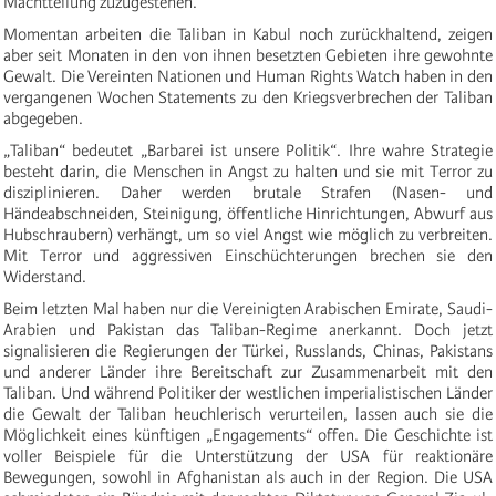
Machtteilung zuzugestehen.
Momentan arbeiten die Taliban in Kabul noch zurückhaltend, zeigen
aber seit Monaten in den von ihnen besetzten Gebieten ihre gewohnte
Gewalt. Die Vereinten Nationen und Human Rights Watch haben in den
vergangenen Wochen Statements zu den Kriegsverbrechen der Taliban
abgegeben.
„Taliban“ bedeutet „Barbarei ist unsere Politik“. Ihre wahre Strategie
besteht darin, die Menschen in Angst zu halten und sie mit Terror zu
disziplinieren. Daher werden brutale Strafen (Nasen- und
Händeabschneiden, Steinigung, öffentliche Hinrichtungen, Abwurf aus
Hubschraubern) verhängt, um so viel Angst wie möglich zu verbreiten.
Mit Terror und aggressiven Einschüchterungen brechen sie den
Widerstand.
Beim letzten Mal haben nur die Vereinigten Arabischen Emirate, Saudi-
Arabien und Pakistan das Taliban-Regime anerkannt. Doch jetzt
signalisieren die Regierungen der Türkei, Russlands, Chinas, Pakistans
und anderer Länder ihre Bereitschaft zur Zusammenarbeit mit den
Taliban. Und während Politiker der westlichen imperialistischen Länder
die Gewalt der Taliban heuchlerisch verurteilen, lassen auch sie die
Möglichkeit eines künftigen „Engagements“ offen. Die Geschichte ist
voller Beispiele für die Unterstützung der USA für reaktionäre
Bewegungen, sowohl in Afghanistan als auch in der Region. Die USA