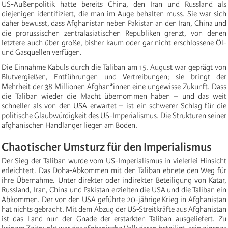
US-Außenpolitik hatte bereits China, den Iran und Russland als
diejenigen identifiziert, die man im Auge behalten muss. Sie war sich
daher bewusst, dass Afghanistan neben Pakistan an den Iran, China und
die prorussischen zentralasiatischen Republiken grenzt, von denen
letztere auch über große, bisher kaum oder gar nicht erschlossene Öl-
und Gasquellen verfügen.
Die Einnahme Kabuls durch die Taliban am 15. August war geprägt von
Blutvergießen, Entführungen und Vertreibungen; sie bringt der
Mehrheit der 38 Millionen Afghan*innen eine ungewisse Zukunft. Dass
die Taliban wieder die Macht übernommen haben – und das weit
schneller als von den USA erwartet – ist ein schwerer Schlag für die
politische Glaubwürdigkeit des US-Imperialismus. Die Strukturen seiner
afghanischen Handlanger liegen am Boden.
Chaotischer Umsturz für den Imperialismus
Der Sieg der Taliban wurde vom US-Imperialismus in vielerlei Hinsicht
erleichtert. Das Doha-Abkommen mit den Taliban ebnete den Weg für
ihre Übernahme. Unter direkter oder indirekter Beteiligung von Katar,
Russland, Iran, China und Pakistan erzielten die USA und die Taliban ein
Abkommen. Der von den USA geführte 20-jährige Krieg in Afghanistan
hat nichts gebracht. Mit dem Abzug der US-Streitkräfte aus Afghanistan
ist das Land nun der Gnade der erstarkten Taliban ausgeliefert. Zu