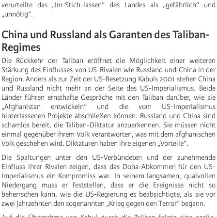
verurteilte das „Im-Stich-lassen“ des Landes als „gefährlich“ und
„unnötig“.
China und Russland als Garanten des Taliban-
Regimes
Die Rückkehr der Taliban eröffnet die Möglichkeit einer weiteren
Stärkung des Einflusses von US-Rivalen wie Russland und China in der
Region. Anders als zur Zeit der US-Besetzung Kabuls 2001 stehen China
und Russland nicht mehr an der Seite des US-Imperialismus. Beide
Länder führen ernsthafte Gespräche mit den Taliban darüber, wie sie
„Afghanistan entwickeln“ und die vom US-Imperialismus
hinterlassenen Projekte abschließen können. Russland und China sind
schamlos bereit, die Taliban-Diktatur anzuerkennen. Sie müssen nicht
einmal gegenüber ihrem Volk verantworten, was mit dem afghanischen
Volk geschehen wird. Diktaturen haben ihre eigenen „Vorteile“.
Die Spaltungen unter den US-Verbündeten und der zunehmende
Einfluss ihrer Rivalen zeigen, dass das Doha-Abkommen für den US-
Imperialismus ein Kompromiss war. In seinem langsamen, qualvollen
Niedergang muss er feststellen, dass er die Ereignisse nicht so
beherrschen kann, wie die US-Regierung es beabsichtigte, als sie vor
zwei Jahrzehnten den sogenannten „Krieg gegen den Terror“ begann.