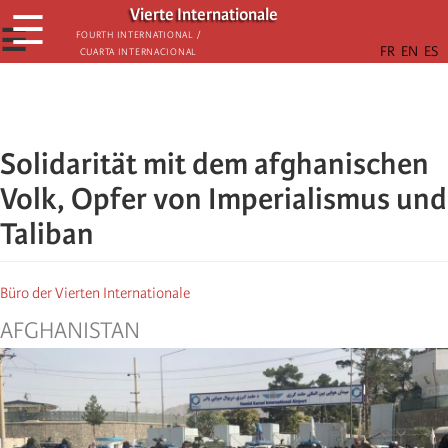
Skip
Vierte Internationale
☰
to
☰
Fourth International /
Cuarta Internacional
main
content
Solidarität mit dem afghanischen
Volk, Opfer von Imperialismus und
Taliban
Büro der Vierten Internationale
AFGHANISTAN