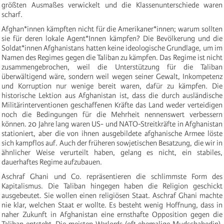
größten Ausmaßes verwickelt und die Klassenunterschiede waren
scharf.
Afghan*innen kämpften nicht für die Amerikaner*innen; warum sollten
sie für deren lokale Agent*Innen kämpfen? Die Bevölkerung und die
Soldat*innen Afghanistans hatten keine ideologische Grundlage, um im
Namen des Regimes gegen die Taliban zu kämpfen. Das Regime ist nicht
zusammengebrochen, weil die Unterstützung für die Taliban
überwältigend wäre, sondern weil wegen seiner Gewalt, Inkompetenz
und Korruption nur wenige bereit waren, dafür zu kämpfen. Die
historische Lektion aus Afghanistan ist, dass die durch ausländische
Militärinterventionen geschaffenen Kräfte das Land weder verteidigen
noch die Bedingungen für die Mehrheit nennenswert verbessern
können. 20 Jahre lang waren US- und NATO-Streitkräfte in Afghanistan
stationiert, aber die von ihnen ausgebildete afghanische Armee löste
sich kampflos auf. Auch der früheren sowjetischen Besatzung, die wir in
ähnlicher Weise verurteilt haben, gelang es nicht, ein stabiles,
dauerhaftes Regime aufzubauen.
Aschraf Ghani und Co. repräsentieren die schlimmste Form des
Kapitalismus. Die Taliban hingegen haben die Religion geschickt
ausgebeutet. Sie wollen einen religiösen Staat. Aschraf Ghani machte
nie klar, welchen Staat er wollte. Es besteht wenig Hoffnung, dass in
naher Zukunft in Afghanistan eine ernsthafte Opposition gegen die
Taliban entsteht. Die meisten Warlords (oft ehemalige Mudschahedin),