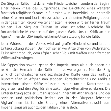
Der Sieg der Taliban ist daher kein Friedenszeichen, sondern der Beginn
einer neuen Phase des Bürgerkriegs. Die Errichtung eines weiteren
fanatisch religiösen Staates in Südasien wird Unterdrückung innerhalb
seiner Grenzen und Konflikte zwischen verfeindeten Religionsgruppen
in der gesamten Region weiter anheizen. Frieden wird ein ferner Traum
bleiben. Der Sieg der Taliban ist eine schlechte Nachricht für
fortschrittliche Menschen auf der ganzen Welt. Unsere Kritik an den
Agent*innen der USA impliziert keine Unterstützung für die Taliban.
Jeder Widerstand des Volkes wird auf große Hindernisse und brutale
Unterdrückung stoßen. Dennoch sehen wir Anzeichen von Widerstand.
Es ist nicht möglich, dem afghanischen Volk mit Waffen einen fremden
Willen aufzuzwingen.
Die Opposition sowohl gegen den Imperialismus als auch gegen die
reaktionäre Herrschaft der Taliban muss weitergehen. Nur der Sieg
wirklich demokratischer und sozialistischer Kräfte kann das künftige
Blutvergießen in Afghanistan stoppen. Fortschrittliche und radikale
internationalistische Kräfte müssen alles tun, um die Katastrophe zu
begrenzen und den Weg für eine zukünftige Alternative zu ebnen. Die
Unterstützung sozialer Organisationen innerhalb Afghanistans und der
sozialen und politischen Rechte der in der Diaspora lebenden
Afghan*innen ist für die Bildung einer Alternative sowohl zum
Imperialismus als auch zu den Taliban unerlässlich.