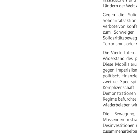
rassistischen und
Ländern der Welt 
Gegen die Solid
Solidaritätsakti
Verbote von Konfe
zum Schweigen 
Solidaritätsbewe
Terrorismus oder 
Die Vierte Intern
Widerstand des p
Diese Mobilisier
gegen Imperialis
politisch, finanz
zwei der Speerspi
Komplizenschaf
Demonstrationen
Regime befürchten
wiederbeleben wir
Die Bewegung,
Massendemonstr
Desinvestitionen
zusammenarbeite