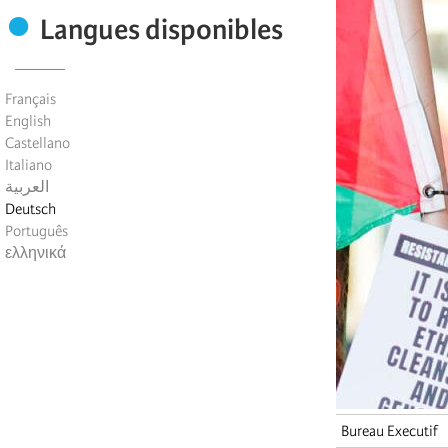
Langues disponibles
Français
English
Castellano
Italiano
العربية
Deutsch
Português
ελληνικά
Bureau Executif