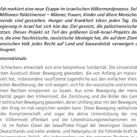
afah markiert eine neue Etappe im israelischen Völkermordprozess. Se
 Millionen Palästinenser – Männer, Frauen, Kinder und ältere Mensche
sende sind gestorben, Hunger und Krankheit töten jeden Tag. Di
ierung in Israel hat sich klar das Ziel gesetzt, die palästinensisch
tten. Dieses Projekt ist Teil des größeren Groß-Israel-Projekts der
 die eine faschistische, rassistische Ideologie hat, die auf dem Zion
ensischen Volk jedes Recht auf Land und Souveränität verweigert 
 leugnet.
Internationale
 Schreckens entwickelt sich eine beispiellose Solidarität. Die Universit
rsten Ausdruck dieser Bewegung geworden, die von Anfang an massiv
ert hat, insbesondere rassifizierte Jugendliche aus den einfachen Vier
ischen Bevölkerung, der sich weigert, sich für die rassistische und krimine
tremen Rechten einspannen zu lassen. Aus einer Bewegung der mens
darität gegen den Völkermord, die Zerstörung und die Bilder des Geme
ner politischen Bewegung geworden, deren Umfang jetzt mit den Bewegu
den Krieg im Irak verglichen werden kann. Diese Bewegung radikalisie
 die Komplizenschaft und sogar die aktive Unterstützung der impe
m Völkermord offenbart und die Unterdrückungsmechanismen im 
el ist im Nahen Osten der bewaffnete Flügel der Vereinigten Staaten,
Deutschlands und vieler anderer, und Netanjahu ist die führende Kraft de