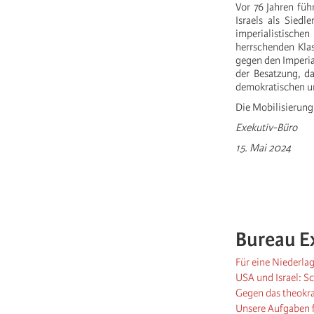
Vor 76 Jahren füh
Israels als Siedl
imperialistisch
herrschenden Klas
gegen den Imperia
der Besatzung, da
demokratischen un
Die Mobilisierung
Exekutiv-Büro
15. Mai 2024
Bureau E
Für eine Niederlag
USA und Israel: S
Gegen das theokra
Unsere Aufgaben f