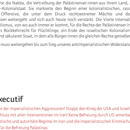
rte die Nakba, die Vertreibung der Palästinenser:innen aus ihrem Land
er-Kolonialstaat. Sie markierte den Beginn einer kolonialistischen, ras
en Offensive, die unter dem Druck rechtsextremer Mächte und der
sen weitergeht und sich auch heute noch verstärkt. Die Vierte Interna
lismus, von wo auch immer er kommt, für die Rechte der Palästinenser:i
s Rückkehrrecht für Flüchtlinge, ein Ende des israelischen Koloniali
d säkularen Staat, in dem alle Bürger:innen die gleichen Rechte genieße
 muss weitergehen bis zum Sieg unseres antiimperialistischen Widerstan
xecutif
e der imperialistischen Aggressoren! Stoppt den Krieg der USA und Israel
chluss mit allen Interventionen im Iran! Keine Befreiung durch US-ameri
tische und autoritäre Regime im Iran und die imperialistischen Einmisch
ür die Befreiung Palästinas