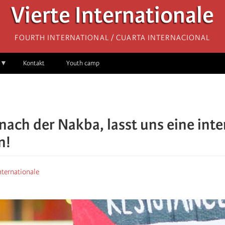
Vierte Internationale
Fourth International / Cuarta Internacional
Kontakt
Youth camp
 nach der Nakba, lasst uns eine int
n!
nternationale