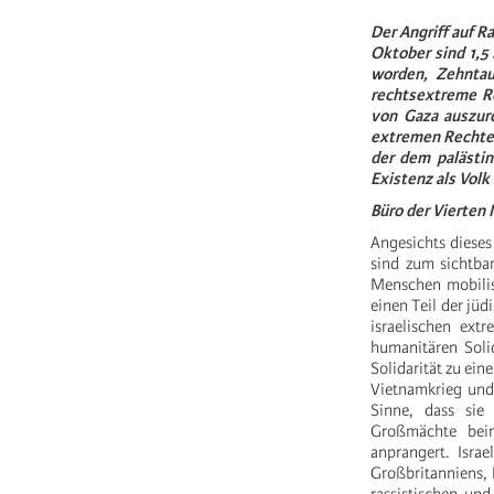
Der Angriff auf R
Oktober sind 1,5
worden, Zehntau
rechtsextreme Reg
von Gaza auszuro
extremen Rechten,
der dem palästin
Existenz als Volk
Büro der Vierten 
Angesichts dieses
sind zum sichtba
Menschen mobilisi
einen Teil der jüd
israelischen ex
humanitären Soli
Solidarität zu ei
Vietnamkrieg und 
Sinne, dass sie
Großmächte bei
anprangert. Isra
Großbritanniens, 