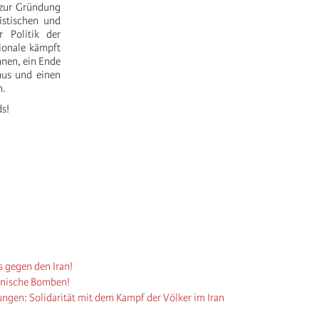
, zur Gründung
sistischen und
 Politik der
tionale kämpft
nnen, ein Ende
smus und einen
n.
ds!
s gegen den Iran!
kanische Bomben!
ungen: Solidarität mit dem Kampf der Völker im Iran