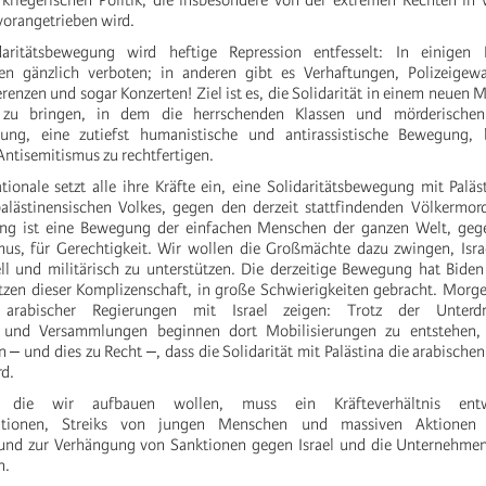
 kriegerischen Politik, die insbesondere von der extremen Rechten in
vorangetrieben wird.
aritätsbewegung wird heftige Repression entfesselt: In einigen 
onen gänzlich verboten; in anderen gibt es Verhaftungen, Polizeigewa
renzen und sogar Konzerten! Ziel ist es, die Solidarität in einem neuen
zu bringen, in dem die herrschenden Klassen und mörderischen
gung, eine zutiefst humanistische und antirassistische Bewegung, 
Antisemitismus zu rechtfertigen.
ationale setzt alle ihre Kräfte ein, eine Solidaritätsbewegung mit Palä
alästinensischen Volkes, gegen den derzeit stattfindenden Völkermor
ung ist eine Bewegung der einfachen Menschen der ganzen Welt, geg
mus, für Gerechtigkeit. Wir wollen die Großmächte dazu zwingen, Isra
iell und militärisch zu unterstützen. Die derzeitige Bewegung hat Bid
tzen dieser Komplizenschaft, in große Schwierigkeiten gebracht. Morge
t arabischer Regierungen mit Israel zeigen: Trotz der Unter
 und Versammlungen beginnen dort Mobilisierungen zu entstehen, 
 ‒ und dies zu Recht ‒, dass die Solidarität mit Palästina die arabische
d.
 die wir aufbauen wollen, muss ein Kräfteverhältnis entw
ationen, Streiks von jungen Menschen und massiven Aktionen 
 und zur Verhängung von Sanktionen gegen Israel und die Unternehmen
n.