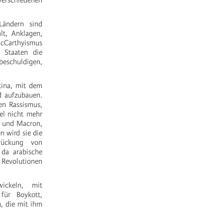
 verschiedenen
Ländern sind
lt, Anklagen,
 McCarthyismus
 Staaten die
beschuldigen,
stina, mit dem
d aufzubauen.
en Rassismus,
el nicht mehr
en und Macron,
n wird sie die
drückung von
da arabische
n Revolutionen
ickeln, mit
für Boykott,
, die mit ihm