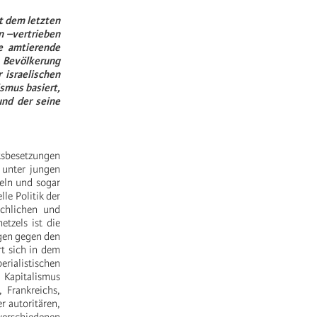
it dem letzten
n –vertrieben
e amtierende
e Bevölkerung
 israelischen
ismus basiert,
und der seine
ätsbesetzungen
 unter jungen
teln und sogar
lle Politik der
chlichen und
tzels ist die
ngen gegen den
rt sich in dem
rialistischen
Kapitalismus
 Frankreichs,
r autoritären,