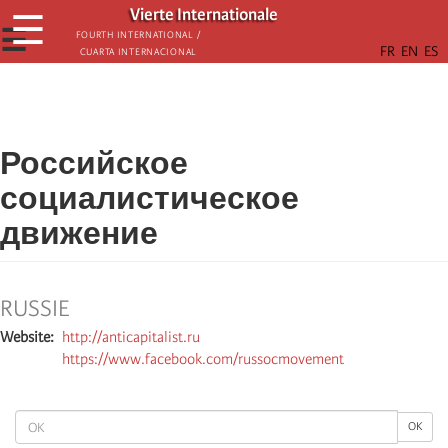
Skip
Vierte Internationale
☰
to
☰
Fourth International /
Cuarta Internacional
main
content
Российское
социалистическое
движение
RUSSIE
Website
http://anticapitalist.ru
https://www.facebook.com/russocmovement
OK
OK