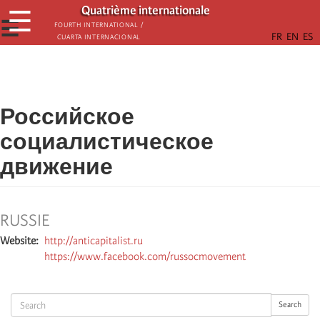
Aller
Quatrième internationale
☰
au
☰
Fourth International /
Cuarta Internacional
contenu
principal
Российское
социалистическое
движение
RUSSIE
Website
http://anticapitalist.ru
https://www.facebook.com/russocmovement
Search
Search