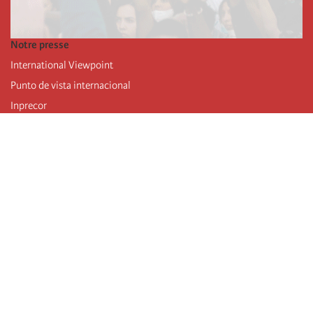
Notre presse
International Viewpoint
Punto de vista internacional
Inprecor
Facebook
Twitter
Mastodon
Telegram
L’Internationale
Dernier congrès de l’Internationale
Déclarations du bureau exécutif
Institut de formation (IIRE)
Jeunes
Auteurs