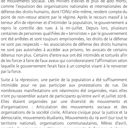
de mouvements sociaux. Des milliers d’exilés et plus de 400 morts,
comme l’expulsion des organisations nationales et internationales de
défense des droits humains, dont l’ONU elle-même, rendent compte du
point de non-retour atteint par le régime. Après le recours massif à la
terreur afin de réprimer et d’intimider la population, le gouvernement a
repris le contrôle des rues à la mi-juillet. Depuis lors, plusieurs
centaines de personnes qualifiées de « terroristes » par le gouvernement
ont été arrêtées et sont toujours emprisonnées, les droits de la défense
ne sont pas respectés – les associations de défense des droits humains
ne sont pas autorisées à accéder aux prisons, les avocats de certains
détenus non plus. Certains d’entre eux ont été intimidés et torturés afin
de les forcer à faire de faux aveux qui corroboreraient l’affirmation selon
laquelle le gouvernement ferait face à un complot visant à le renverser
par la force.
Suite à la répression, une partie de la population a été suffisamment
intimidée pour ne pas participer aux protestations de rue. De
nombreuses manifestations ont néanmoins été organisées, mais elles
n’ont pu rassembler autant de participants qu’entre avril et juillet 2018.
Elles étaient organisées par une diversité de mouvements et
d’organisations : Articulation des mouvements sociaux et des
organisations de la société civile, Alliance civique pour la justice et la
démocratie, mouvements étudiants, Mouvements du 19 avril (sur tout le
territoire national), organisations communautaires, Mères d’avril,