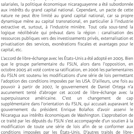
salariales, la politique économique nicaraguayenne a été subordonnée
aux intérêts du grand capital national. Cependant, un pacte de cette
nature ne peut être limité au grand capital national, car sa propre
dynamique mène au capital transnational, en particulier à l’industrie
extractive et, surtout, à l’industrie minière. Tout cela sous-tend la
logique néolibérale qui prévaut dans la région : canalisation des
ressources publiques vers des investissements privés, externalisation et
privatisation des services, exonérations fiscales et avantages pour le
capital, etc.
L’accord de libre-échange avec les États-Unis a été adopté en 2005. Bien
que le groupe parlementaire du FSLN, alors dans l’opposition, en
octobre 2005 ait voté contre sa ratification, en 2006 les parlementaires
du FSLN ont soutenu les modifications d’une série de lois permettant
l’adoption des conditions imposées par les USA. D’ailleurs, une fois au
pouvoir à partir de 2007, le gouvernement de Daniel Ortega n’a
aucunement tenté d’abroger cet accord de libre-échange avec la
superpuissance américaine. C’est un changement de cap
supplémentaire dans l’orientation du FSLN, qui accusait auparavant le
gouvernement du président Enrique Bolaños d’avoir asservi le
Nicaragua aux intérêts économiques de Washington. L’approbation de
ce traité par les députés du FSLN s’est accompagnée d’un soutien à la
modification de toute une série de lois afin de se conformer aux
conditions imposées par les États-Unis. D’autres traités de libre-