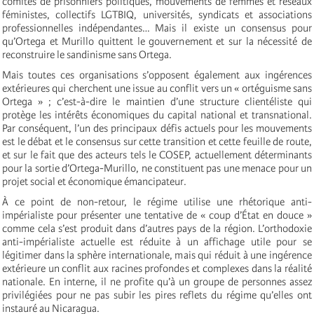
comités de prisonniers politiques, mouvements de femmes et réseaux
féministes, collectifs LGTBIQ, universités, syndicats et associations
professionnelles indépendantes… Mais il existe un consensus pour
qu’Ortega et Murillo quittent le gouvernement et sur la nécessité de
reconstruire le sandinisme sans Ortega.
Mais toutes ces organisations s’opposent également aux ingérences
extérieures qui cherchent une issue au conflit vers un « ortéguisme sans
Ortega » ; c’est-à-dire le maintien d’une structure clientéliste qui
protège les intérêts économiques du capital national et transnational.
Par conséquent, l’un des principaux défis actuels pour les mouvements
est le débat et le consensus sur cette transition et cette feuille de route,
et sur le fait que des acteurs tels le COSEP, actuellement déterminants
pour la sortie d’Ortega-Murillo, ne constituent pas une menace pour un
projet social et économique émancipateur.
À ce point de non-retour, le régime utilise une rhétorique anti-
impérialiste pour présenter une tentative de « coup d’État en douce »
comme cela s’est produit dans d’autres pays de la région. L’orthodoxie
anti-impérialiste actuelle est réduite à un affichage utile pour se
légitimer dans la sphère internationale, mais qui réduit à une ingérence
extérieure un conflit aux racines profondes et complexes dans la réalité
nationale. En interne, il ne profite qu’à un groupe de personnes assez
privilégiées pour ne pas subir les pires reflets du régime qu’elles ont
instauré au Nicaragua.