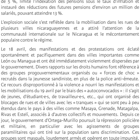
de 5 %, limité l’indexation des pensions sous le taux d’inflation et
instauré des réductions des futures pensions d’environ un million de
salariés, pouvant atteindre 13 %.
L’explosion sociale s’est reflétée dans la mobilisation dans les rues de
plusieurs villes nicaraguayennes et a attiré l’attention de la
communauté internationale sur le Nicaragua et le mécontentement
populaire contre le régime.
Le 18 avril, des manifestations et des protestations ont éclaté
spontanément et pacifiquement dans des villes importantes comme
León ou Managua et ont été immédiatement violemment dispersées par
le gouvernement. Divers rapports sur les droits humains font référence à
des groupes progouvernementaux organisés ou « forces de choc »
recrutés dans la jeunesse sandiniste, en plus de la police anti-émeute.
Ce recours disproportionné à la violence a nourri les manifestations et
les mobilisations du 19 avril par le biais des « autoconvocados » : il s’agit
de jeunes, d’étudiant·e·s, de travailleur·e·s, etc., qui ont organisé des
blocages de rues et de villes avec les « tranques » qui se sont peu à peu
étendus dans le pays à des villes comme Masaya, Grenade, Matagalpa,
Rivas et Estelí, associés à d’autres collectifs et mouvements. Depuis ce
jour, le gouvernement d’Ortega-Murillo poursuit la répression policière
et militaire, en particulier avec les agissements de groupes
paramilitaires qui ont tiré sur la population sans discrimination. Ces
groupes sont masqués, lourdement armés et opèrent en toute impunité,