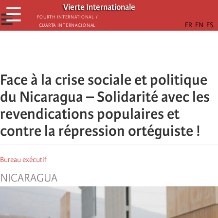
Skip
Vierte Internationale
☰
to
☰
Fourth International /
Cuarta Internacional
main
content
Face à la crise sociale et politique
du Nicaragua – Solidarité avec les
revendications populaires et
contre la répression ortéguiste !
Bureau exécutif
NICARAGUA