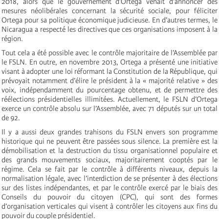
2018, alors que le gouvernement d’Ortega venait d’annoncer des
mesures néolibérales concernant la sécurité sociale, pour féliciter
Ortega pour sa politique économique judicieuse. En d’autres termes, le
Nicaragua a respecté les directives que ces organisations imposent à la
région.
Tout cela a été possible avec le contrôle majoritaire de l’Assemblée par
le FSLN. En outre, en novembre 2013, Ortega a présenté une initiative
visant à adopter une loi réformant la Constitution de la République, qui
prévoyait notamment d’élire le président à la « majorité relative » des
voix, indépendamment du pourcentage obtenu, et de permettre des
réélections présidentielles illimitées. Actuellement, le FSLN d’Ortega
exerce un contrôle absolu sur l’Assemblée, avec 71 députés sur un total
de 92.
Il y a aussi deux grandes trahisons du FSLN envers son programme
historique qui ne peuvent être passées sous silence. La première est la
démobilisation et la destruction du tissu organisationnel populaire et
des grands mouvements sociaux, majoritairement cooptés par le
régime. Cela se fait par le contrôle à différents niveaux, depuis la
normalisation légale, avec l’interdiction de se présenter à des élections
sur des listes indépendantes, et par le contrôle exercé par le biais des
Conseils du pouvoir du citoyen (CPC), qui sont des formes
d’organisation verticales qui visent à contrôler les citoyens aux fins du
pouvoir du couple présidentiel.