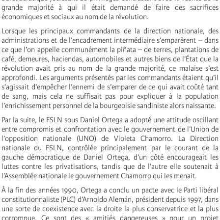
grande majorité à qui il était demandé de faire des sacrifices
économiques et sociaux au nom de la révolution.
Lorsque les principaux commandants de la direction nationale, des
administrations et de l’encadrement intermédiaire s’emparèrent – dans
ce que l’on appelle communément la piñata – de terres, plantations de
café, demeures, haciendas, automobiles et autres biens de l’État que la
révolution avait pris au nom de la grande majorité, ce malaise s’est
approfondi. Les arguments présentés par les commandants étaient qu’il
s’agissait d’empêcher l’ennemi de s’emparer de ce qui avait coûté tant
de sang, mais cela ne suffisait pas pour expliquer à la population
l’enrichissement personnel de la bourgeoisie sandiniste alors naissante.
Par la suite, le FSLN sous Daniel Ortega a adopté une attitude oscillant
entre compromis et confrontation avec le gouvernement de l’Union de
l’opposition nationale (UNO) de Violeta Chamorro. La Direction
nationale du FSLN, contrôlée principalement par le courant de la
gauche démocratique de Daniel Ortega, d’un côté encourageait les
luttes contre les privatisations, tandis que de l’autre elle soutenait à
l’Assemblée nationale le gouvernement Chamorro qui les menait.
À la fin des années 1990, Ortega a conclu un pacte avec le Parti libéral
constitutionnaliste (PLC) d’Arnoldo Alemán, président depuis 1997, dans
une sorte de coexistence avec la droite la plus conservatrice et la plus
corrompue. Ce sont des « amitiés dangereuses » pour un projet