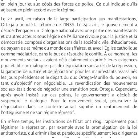
en plein jour et aux côtés des forces de police. Ce qui indique qu’ils
agissent en plein accord avec le régime.
Le 22 avril, en raison de la large participation aux manifestations,
Ortega a annulé la réforme de l’INSS. Le 24 avril, le gouvernement a
décidé d’engager un Dialogue national avec une partie des manifestants
et d’autres acteurs sous l’égide de l’Alliance civique pour la justice et la
démocratie, composé d’organisations de la société civile, d’étudiant·e·s,
de paysan·e·s et même du monde des affaires, et avec l’Église catholique
comme médiatrice, dans le but de résoudre le conflit. À ce moment, les
mouvements sociaux avaient déjà clairement exprimé leurs exigences
pour établir un dialogue : pas de négociation sans arrêt de la répression,
la garantie de justice et de réparation pour les manifestants assassinés
les jours précédents et le départ du duo Ortega-Murillo du pouvoir, en
tant qu’objectif non négociable. La revendication des mouvements
sociaux était donc de négocier une transition post-Ortega. Cependant,
après avoir insisté sur ces points, le gouvernement a décidé de
suspendre le dialogue. Pour le mouvement social, poursuivre la
négociation dans ce contexte aurait signifié un renforcement de
l’ortéguisme et de son régime répressif.
En même temps, les institutions de l’État ont réagi rapidement pour
légitimer la répression, par exemple avec la promulgation de la loi
antiterroriste, qui criminalise et persécute spécifiquement les dirigeants