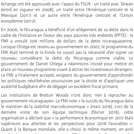
échange ont été approuvés avec l’appui du FSLN : un traité avec Taïwan
(entré en vigueur en 2008), un traité entre l’Amérique centrale et le
Mexique (2011) et un autre entre l’Amérique centrale et l’Union
européenne (2012).
En 2006, le Nicaragua a bénéficié d’un allégement de sa dette dans le
cadre de l’Initiative en faveur des pays pauvres très endettés (PPTE) : le
FMI a annulé 206 millions de dollars de la dette nicaraguayenne.
Lorsque Ortega est revenu au gouvernement en 2007, le programme du
FMI était terminé et le Fonds ne voyait pas la nécessité d’en signer un
nouveau considérant la dette du Nicaragua comme viable. Le
gouvernement de Daniel Ortega a néanmoins insisté pour mettre en
place un nouveau programme visant à attirer les investisseurs étrangers.
Le FMI a finalement accepté, exigeant du gouvernement d’approfondir
les politiques néolibérales poursuivies par la droite et d’appliquer une
austérité budgétaire afin de dégager un excédent fiscal primaire.
Les institutions de Bretton Woods n’ont donc rien à reprocher au
gouvernement nicaraguayen. Le FMI note « le succès du Nicaragua dans
le maintien de la stabilité macroéconomique » (mars 2016). Lors de la
dernière visite de son équipe technique (février 2018), cette
organisation a déclaré que « la performance économique en 2017 était
supérieure aux attentes et les perspectives pour 2018 favorables ».
Quant à la Banque mondiale, elle a choisi le même moment, en avril