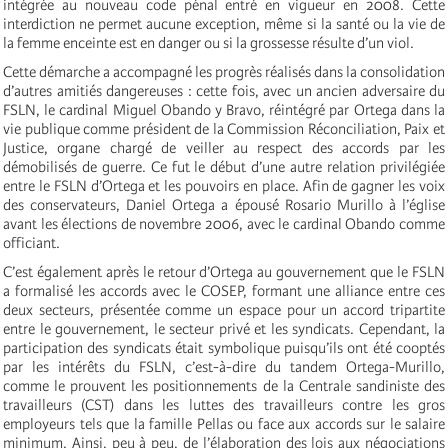
intégrée au nouveau code pénal entré en vigueur en 2008. Cette
interdiction ne permet aucune exception, même si la santé ou la vie de
la femme enceinte est en danger ou si la grossesse résulte d’un viol.
Cette démarche a accompagné les progrès réalisés dans la consolidation
d’autres amitiés dangereuses : cette fois, avec un ancien adversaire du
FSLN, le cardinal Miguel Obando y Bravo, réintégré par Ortega dans la
vie publique comme président de la Commission Réconciliation, Paix et
Justice, organe chargé de veiller au respect des accords par les
démobilisés de guerre. Ce fut le début d’une autre relation privilégiée
entre le FSLN d’Ortega et les pouvoirs en place. Afin de gagner les voix
des conservateurs, Daniel Ortega a épousé Rosario Murillo à l’église
avant les élections de novembre 2006, avec le cardinal Obando comme
officiant.
C’est également après le retour d’Ortega au gouvernement que le FSLN
a formalisé les accords avec le COSEP, formant une alliance entre ces
deux secteurs, présentée comme un espace pour un accord tripartite
entre le gouvernement, le secteur privé et les syndicats. Cependant, la
participation des syndicats était symbolique puisqu’ils ont été cooptés
par les intérêts du FSLN, c’est-à-dire du tandem Ortega-Murillo,
comme le prouvent les positionnements de la Centrale sandiniste des
travailleurs (CST) dans les luttes des travailleurs contre les gros
employeurs tels que la famille Pellas ou face aux accords sur le salaire
minimum. Ainsi, peu à peu, de l’élaboration des lois aux négociations