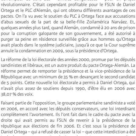
révolutionnaire. C’était cependant profitable pour le FSLN de Daniel
Ortega et le PLC d’Alemán, qui ont obtenu différents avantages de ces
pactes. On l’a vu avec le soutien du PLC à Ortega face aux accusations
d’abus sexuels de la part de sa belle-fille Zoilamérica Narváez. Et,
quelques années plus tard, quand Alemán, condamné à 20 ans de prison
pour la corruption galopante de son gouvernement, a été autorisé à
purger sa peine en résidence surveillée grâce aux hommes qu’Ortega
avait placés dans le système judiciaire, jusqu’à ce que la Cour suprême
annule la condamnation en 2009, sous la présidence d’Ortega.
La réforme de la loi électorale des années 2000, promue par les députés
sandinistes et libéraux, est un autre produit du pacte Ortega-Alemán. La
réforme permet de remporter la présidence et la vice-présidence de la
République avec un minimum de 35 % en devançant le second candidat
de 5 points. Cette nouvelle loi électorale a permis à Daniel Ortega, qui
n’avait plus assez de soutiens depuis 1990, d’être élu en 2006 avec
38,07 % des voix.
Faisant partie de l’opposition, le groupe parlementaire sandiniste a voté
en 2006, en accord avec les députés conservateurs, une loi interdisant
complètement l’avortement. Ils l’ont fait dans le cadre du pacte avec la
droite qui avait permis au FSLN de revenir à la présidence de la
république aux élections de fin 2006. Et c’est sous la présidence de
Daniel Ortega – qui a refusé de casser la loi – que cette interdiction a été