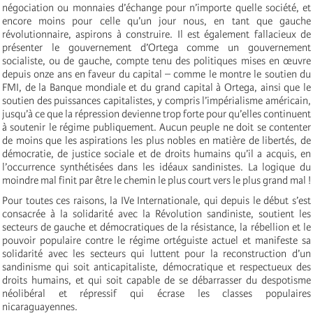
négociation ou monnaies d’échange pour n’importe quelle société, et
encore moins pour celle qu’un jour nous, en tant que gauche
révolutionnaire, aspirons à construire. Il est également fallacieux de
présenter le gouvernement d’Ortega comme un gouvernement
socialiste, ou de gauche, compte tenu des politiques mises en œuvre
depuis onze ans en faveur du capital – comme le montre le soutien du
FMI, de la Banque mondiale et du grand capital à Ortega, ainsi que le
soutien des puissances capitalistes, y compris l’impérialisme américain,
jusqu’à ce que la répression devienne trop forte pour qu’elles continuent
à soutenir le régime publiquement. Aucun peuple ne doit se contenter
de moins que les aspirations les plus nobles en matière de libertés, de
démocratie, de justice sociale et de droits humains qu’il a acquis, en
l’occurrence synthétisées dans les idéaux sandinistes. La logique du
moindre mal finit par être le chemin le plus court vers le plus grand mal !
Pour toutes ces raisons, la IVe Internationale, qui depuis le début s’est
consacrée à la solidarité avec la Révolution sandiniste, soutient les
secteurs de gauche et démocratiques de la résistance, la rébellion et le
pouvoir populaire contre le régime ortéguiste actuel et manifeste sa
solidarité avec les secteurs qui luttent pour la reconstruction d’un
sandinisme qui soit anticapitaliste, démocratique et respectueux des
droits humains, et qui soit capable de se débarrasser du despotisme
néolibéral et répressif qui écrase les classes populaires
nicaraguayennes.