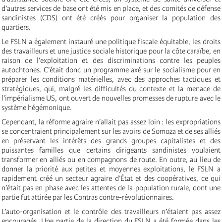
d’autres services de base ont été mis en place, et des comités de défense
sandinistes (CDS) ont été créés pour organiser la population des
quartiers.
Le FSLN a également instauré une politique fiscale équitable, les droits
des travailleurs et une justice sociale historique pour la côte caraïbe, en
raison de l’exploitation et des discriminations contre les peuples
autochtones. C’était donc un programme axé sur le socialisme pour en
préparer les conditions matérielles, avec des approches tactiques et
stratégiques, qui, malgré les difficultés du contexte et la menace de
l’impérialisme US, ont ouvert de nouvelles promesses de rupture avec le
système hégémonique.
Cependant, la réforme agraire n’allait pas assez loin : les expropriations
se concentraient principalement sur les avoirs de Somoza et de ses alliés
en préservant les intérêts des grands groupes capitalistes et des
puissantes familles que certains dirigeants sandinistes voulaient
transformer en alliés ou en compagnons de route. En outre, au lieu de
donner la priorité aux petites et moyennes exploitations, le FSLN a
rapidement créé un secteur agraire d’État et des coopératives, ce qui
n’était pas en phase avec les attentes de la population rurale, dont une
partie fut attirée par les Contras contre-révolutionnaires.
L’auto-organisation et le contrôle des travailleurs n’étaient pas assez
encouragés. Une partie de la direction du FSLN a été formée dans les