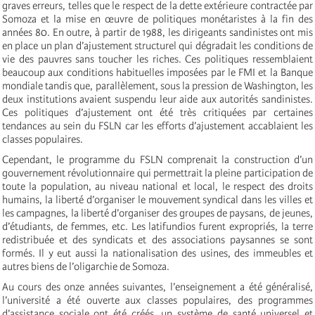
graves erreurs, telles que le respect de la dette extérieure contractée par
Somoza et la mise en œuvre de politiques monétaristes à la fin des
années 80. En outre, à partir de 1988, les dirigeants sandinistes ont mis
en place un plan d’ajustement structurel qui dégradait les conditions de
vie des pauvres sans toucher les riches. Ces politiques ressemblaient
beaucoup aux conditions habituelles imposées par le FMI et la Banque
mondiale tandis que, parallèlement, sous la pression de Washington, les
deux institutions avaient suspendu leur aide aux autorités sandinistes.
Ces politiques d’ajustement ont été très critiquées par certaines
tendances au sein du FSLN car les efforts d’ajustement accablaient les
classes populaires.
Cependant, le programme du FSLN comprenait la construction d’un
gouvernement révolutionnaire qui permettrait la pleine participation de
toute la population, au niveau national et local, le respect des droits
humains, la liberté d’organiser le mouvement syndical dans les villes et
les campagnes, la liberté d’organiser des groupes de paysans, de jeunes,
d’étudiants, de femmes, etc. Les latifundios furent expropriés, la terre
redistribuée et des syndicats et des associations paysannes se sont
formés. Il y eut aussi la nationalisation des usines, des immeubles et
autres biens de l’oligarchie de Somoza.
Au cours des onze années suivantes, l’enseignement a été généralisé,
l’université a été ouverte aux classes populaires, des programmes
d’assistance sociale ont été créés, un système de santé universel et