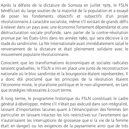
Après la défaite de la dictature de Somoza en juillet 1979, le FSLN
bénéficiait du large soutien de la majorité de la population et a essayé
de poser les fondements objectifs et subjectifs d’un projet
révolutionnaire à caractère socialiste, même s’il existait de grands défis
à relever dans un pays avec une économie fortement dépendante et une
déstructuration sociale profonde, sans parler de la contre-révolution
promue par les États-Unis dans les années 1980, qui sera décisive à ce
stade du sandinisme. La IVe Internationale avait immédiatement salué le
renversement de la dictature et était pleinement solidaire avec le
mouvement populaire révolutionnaire.
Conscient que les transformations économiques et sociales radicales
seraient graduelles, le FSLN a mis en place une Junte de reconstruction
nationale où le bloc sandiniste et la bourgeoisie étaient représentées. Il
a donc été proclamé que les principes de la révolution étaient
l’économie mixte, le pluralisme politique et le non-alignement, en tant
que stratégies nécessaires à court terme.
À long terme, le programme historique du FSLN constituait le cadre
général à développer, même s’il n’était pas exécuté dans son intégralité,
laissant d’importantes lacunes quant à l’émancipation des femmes (en
particulier en laissant intactes les lois restrictives sur l’avortement qui
n’autorisaient les interruptions de grossesse que si la vie de la femme
était en danger) ou les exigences de la paysannerie ainsi que de très