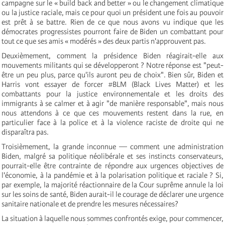
campagne sur le « build back and better » ou le changement climatique
ou la justice raciale, mais ce pour quoi un président une fois au pouvoir
est prêt à se battre. Rien de ce que nous avons vu indique que les
démocrates progressistes pourront faire de Biden un combattant pour
tout ce que ses amis « modérés » des deux partis n'approuvent pas.
Deuxièmement, comment la présidence Biden réagirait-elle aux
mouvements militants qui se développeront ? Notre réponse est "peut-
être un peu plus, parce qu'ils auront peu de choix". Bien sûr, Biden et
Harris vont essayer de forcer #BLM (Black Lives Matter) et les
combattants pour la justice environnementale et les droits des
immigrants à se calmer et à agir "de manière responsable", mais nous
nous attendons à ce que ces mouvements restent dans la rue, en
particulier face à la police et à la violence raciste de droite qui ne
disparaîtra pas.
Troisièmement, la grande inconnue — comment une administration
Biden, malgré sa politique néolibérale et ses instincts conservateurs,
pourrait-elle être contrainte de répondre aux urgences objectives de
l'économie, à la pandémie et à la polarisation politique et raciale ? Si,
par exemple, la majorité réactionnaire de la Cour suprême annule la loi
sur les soins de santé, Biden aurait-il le courage de déclarer une urgence
sanitaire nationale et de prendre les mesures nécessaires?
La situation à laquelle nous sommes confrontés exige, pour commencer,