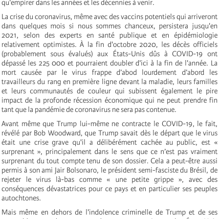
qu'empirer dans les années et les décennies à venir.
La crise du coronavirus, même avec des vaccins potentiels qui arriveront
dans quelques mois si nous sommes chanceux, persistera jusqu'en
2021, selon des experts en santé publique et en épidémiologie
relativement optimistes. À la fin d'octobre 2020, les décès officiels
(probablement sous évalués) aux États-Unis dûs à COVID-19 ont
dépassé les 225 000 et pourraient doubler d'ici à la fin de l'année. La
mort causée par le virus frappe d’abod lourdement d’abord les
travailleurs du rang en première ligne devant la maladie, leurs familles
et leurs communautés de couleur qui subissent également le pire
impact de la profonde récession économique qui ne peut prendre fin
tant que la pandémie de coronavirus ne sera pas contenue.
Avant même que Trump lui-même ne contracte le COVID-19, le fait,
révélé par Bob Woodward, que Trump savait dès le départ que le virus
était une crise grave qu'il a délibérément cachée au public, est «
surprenant », principalement dans le sens que ce n’est pas vraiment
surprenant du tout compte tenu de son dossier. Cela a peut-être aussi
permis à son ami Jair Bolsonaro, le président semi-fasciste du Brésil, de
rejeter le virus là-bas comme « une petite grippe », avec des
conséquences dévastatrices pour ce pays et en particulier ses peuples
autochtones.
Mais même en dehors de l'indolence criminelle de Trump et de ses