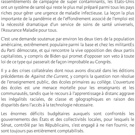
rassemblements de campagne de super contaminants, les États-Unis
ont un système de santé qui reste le plus mal préparé parmi tous les pays
riches pour gérer une urgence de maladie infectieuse. La leçon la plus
importante de la pandémie et de l'effondrement associé de l'emploi est
la nécessité dramatique d’un service de soins de santé universels,
l'Assurance Maladie pour tous.
C'est une demande soutenue par environ les deux tiers de la population
américaine, extrêmement populaire parmi la base et chez les militantEs
du Parti démocrate, et qui rencontre la vive opposition des deux partis
capitalistes, y compris de Biden qui promet d'opposer son veto à toute
loi de ce type qui passerait de façon improbable au Congrès.
Il y a des crises collatérales dont nous avons discuté dans les éditions
précédentes de
Against the Current
, y compris la question non résolue
de l’enseignement public, des écoles primaires au collège. L'ouverture
des écoles est une menace mortelle pour les enseignants et les
communautés, tandis que le recours à l’apprentissage à distanc aggrave
les inégalités raciales, de classe et géographiques en raison des
disparités dans l'accès à la technologie nécessaire.
Les énormes déficits budgétaires auxquels sont confrontés les
gouvernements des États et des collectivités locales, pour lesquels le
Sénat, contrôlé par les Républicains, s'est engagé à ne rien fournir, ne
sont toujours pas entièrement comptabilisés.