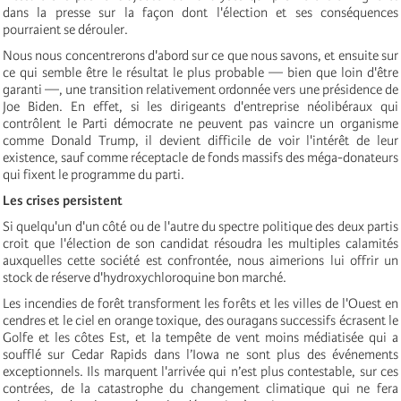
dans la presse sur la façon dont l'élection et ses conséquences
pourraient se dérouler.
Nous nous concentrerons d'abord sur ce que nous savons, et ensuite sur
ce qui semble être le résultat le plus probable — bien que loin d'être
garanti —, une transition relativement ordonnée vers une présidence de
Joe Biden. En effet, si les dirigeants d'entreprise néolibéraux qui
contrôlent le Parti démocrate ne peuvent pas vaincre un organisme
comme Donald Trump, il devient difficile de voir l'intérêt de leur
existence, sauf comme réceptacle de fonds massifs des méga-donateurs
qui fixent le programme du parti.
Les crises persistent
Si quelqu'un d'un côté ou de l'autre du spectre politique des deux partis
croit que l'élection de son candidat résoudra les multiples calamités
auxquelles cette société est confrontée, nous aimerions lui offrir un
stock de réserve d'hydroxychloroquine bon marché.
Les incendies de forêt transforment les forêts et les villes de l'Ouest en
cendres et le ciel en orange toxique, des ouragans successifs écrasent le
Golfe et les côtes Est, et la tempête de vent moins médiatisée qui a
soufflé sur Cedar Rapids dans l’Iowa ne sont plus des événements
exceptionnels. Ils marquent l'arrivée qui n’est plus contestable, sur ces
contrées, de la catastrophe du changement climatique qui ne fera