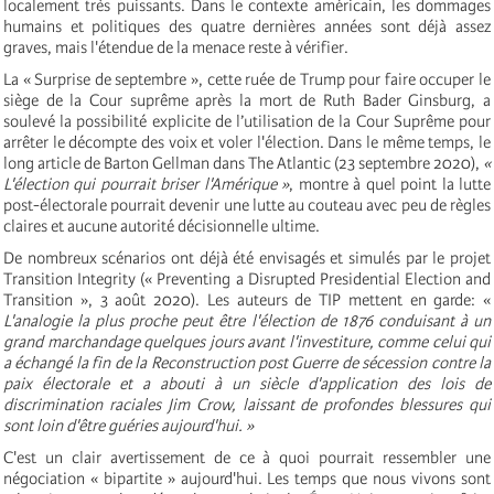
localement très puissants. Dans le contexte américain, les dommages
humains et politiques des quatre dernières années sont déjà assez
graves, mais l'étendue de la menace reste à vérifier.
La « Surprise de septembre », cette ruée de Trump pour faire occuper le
siège de la Cour suprême après la mort de Ruth Bader Ginsburg, a
soulevé la possibilité explicite de l’utilisation de la Cour Suprême pour
arrêter le décompte des voix et voler l'élection. Dans le même temps, le
long article de Barton Gellman dans The Atlantic (23 septembre 2020),
«
L'élection qui pourrait briser l'Amérique »
, montre à quel point la lutte
post-électorale pourrait devenir une lutte au couteau avec peu de règles
claires et aucune autorité décisionnelle ultime.
De nombreux scénarios ont déjà été envisagés et simulés par le projet
Transition Integrity (« Preventing a Disrupted Presidential Election and
Transition », 3 août 2020). Les auteurs de TIP mettent en garde: «
L'analogie la plus proche peut être l'élection de 1876 conduisant à un
grand marchandage quelques jours avant l'investiture, comme celui qui
a échangé la fin de la Reconstruction post Guerre de sécession contre la
paix électorale et a abouti à un siècle d'application des lois de
discrimination raciales Jim Crow, laissant de profondes blessures qui
sont loin d'être guéries aujourd'hui. »
C'est un clair avertissement de ce à quoi pourrait ressembler une
négociation « bipartite » aujourd'hui. Les temps que nous vivons sont