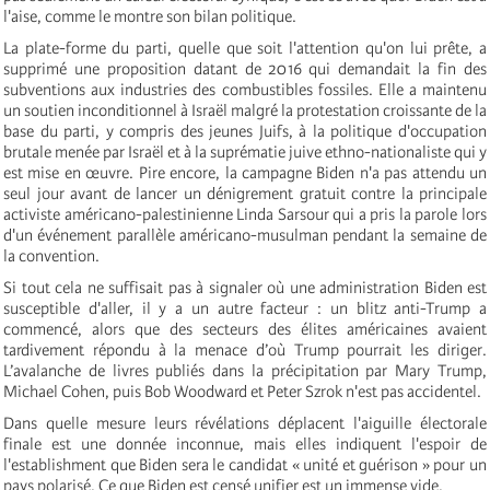
l'aise, comme le montre son bilan politique.
La plate-forme du parti, quelle que soit l'attention qu'on lui prête, a
supprimé une proposition datant de 2016 qui demandait la fin des
subventions aux industries des combustibles fossiles. Elle a maintenu
un soutien inconditionnel à Israël malgré la protestation croissante de la
base du parti, y compris des jeunes Juifs, à la politique d'occupation
brutale menée par Israël et à la suprématie juive ethno-nationaliste qui y
est mise en œuvre. Pire encore, la campagne Biden n'a pas attendu un
seul jour avant de lancer un dénigrement gratuit contre la principale
activiste américano-palestinienne Linda Sarsour qui a pris la parole lors
d'un événement parallèle américano-musulman pendant la semaine de
la convention.
Si tout cela ne suffisait pas à signaler où une administration Biden est
susceptible d'aller, il y a un autre facteur : un blitz anti-Trump a
commencé, alors que des secteurs des élites américaines avaient
tardivement répondu à la menace d’où Trump pourrait les diriger.
L’avalanche de livres publiés dans la précipitation par Mary Trump,
Michael Cohen, puis Bob Woodward et Peter Szrok n'est pas accidentel.
Dans quelle mesure leurs révélations déplacent l'aiguille électorale
finale est une donnée inconnue, mais elles indiquent l'espoir de
l'establishment que Biden sera le candidat « unité et guérison » pour un
pays polarisé. Ce que Biden est censé unifier est un immense vide.