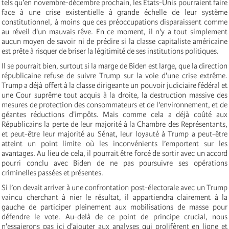
tels qu’en novembre-décembre prochain, les États-Unis pourraient faire
face à une crise existentielle à grande échelle de leur système
constitutionnel, à moins que ces préoccupations disparaissent comme
au réveil d'un mauvais rêve. En ce moment, il n'y a tout simplement
aucun moyen de savoir ni de prédire si la classe capitaliste américaine
est prête à risquer de briser la légitimité de ses institutions politiques.
Il se pourrait bien, surtout si la marge de Biden est large, que la direction
républicaine refuse de suivre Trump sur la voie d'une crise extrême.
Trump a déjà offert à la classe dirigeante un pouvoir judiciaire fédéral et
une Cour suprême tout acquis à la droite, la destruction massive des
mesures de protection des consommateurs et de l'environnement, et de
géantes réductions d'impôts. Mais comme cela a déjà coûté aux
Républicains la perte de leur majorité à la Chambre des Représentants,
et peut-être leur majorité au Sénat, leur loyauté à Trump a peut-être
atteint un point limite où les inconvénients l’emportent sur les
avantages. Au lieu de cela, il pourrait être forcé de sortir avec un accord
pourri conclu avec Biden de ne pas poursuivre ses opérations
criminelles passées et présentes.
Si l’on devait arriver à une confrontation post-électorale avec un Trump
vaincu cherchant à nier le résultat, il appartiendra clairement à la
gauche de participer pleinement aux mobilisations de masse pour
défendre le vote. Au-delà de ce point de principe crucial, nous
n'essaierons pas ici d'ajouter aux analyses qui prolifèrent en ligne et