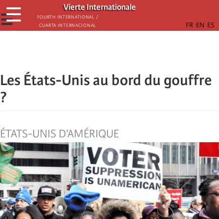
Skip
Vierte Internationale
☰
to
☰
Fourth International /
Cuarta Internacional
main
content
Les États-Unis au bord du gouffre
?
ÉTATS-UNIS D’AMÉRIQUE