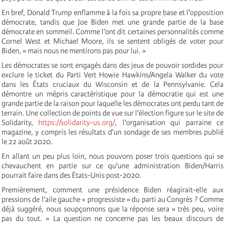
En bref, Donald Trump enflamme à la fois sa propre base et l'opposition
démocrate, tandis que Joe Biden met une grande partie de la base
démocrate en sommeil. Comme l'ont dit certaines personnalités comme
Cornel West et Michael Moore, ils se sentent obligés de voter pour
Biden, « mais nous ne mentirons pas pour lui. »
Les démocrates se sont engagés dans des jeux de pouvoir sordides pour
exclure le ticket du Parti Vert Howie Hawkins/Angela Walker du vote
dans les États cruciaux du Wisconsin et de la Pennsylvanie. Cela
démontre un mépris caractéristique pour la démocratie qui est une
grande partie de la raison pour laquelle les démocrates ont perdu tant de
terrain. Une collection de points de vue sur l'élection figure sur le site de
Solidarity,
https://solidarity-us.org/
, l'organisation qui parraine ce
magazine, y compris les résultats d'un sondage de ses membres publié
le 22 août 2020.
En allant un peu plus loin, nous pouvons poser trois questions qui se
chevauchent en partie sur ce qu'une administration Biden/Harris
pourrait faire dans des États-Unis post-2020.
Premièrement, comment une présidence Biden réagirait-elle aux
pressions de l'aile gauche « progressiste » du parti au Congrès ? Comme
déjà suggéré, nous soupçonnons que la réponse sera « très peu, voire
pas du tout. » La question ne concerne pas les beaux discours de