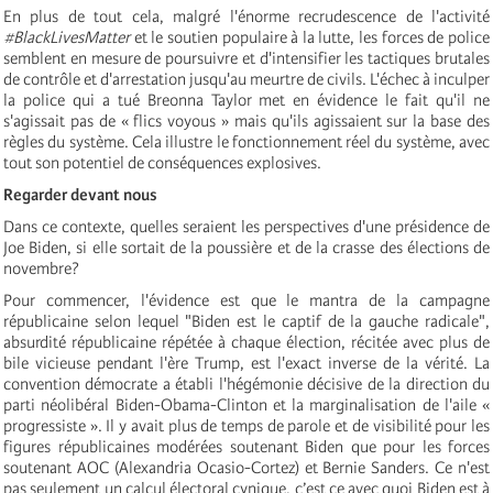
En plus de tout cela, malgré l'énorme recrudescence de l'activité
#BlackLivesMatter
et le soutien populaire à la lutte, les forces de police
semblent en mesure de poursuivre et d'intensifier les tactiques brutales
de contrôle et d'arrestation jusqu'au meurtre de civils. L'échec à inculper
la police qui a tué Breonna Taylor met en évidence le fait qu'il ne
s'agissait pas de « flics voyous » mais qu'ils agissaient sur la base des
règles du système. Cela illustre le fonctionnement réel du système, avec
tout son potentiel de conséquences explosives.
Regarder devant nous
Dans ce contexte, quelles seraient les perspectives d'une présidence de
Joe Biden, si elle sortait de la poussière et de la crasse des élections de
novembre?
Pour commencer, l'évidence est que le mantra de la campagne
républicaine selon lequel "Biden est le captif de la gauche radicale",
absurdité républicaine répétée à chaque élection, récitée avec plus de
bile vicieuse pendant l'ère Trump, est l'exact inverse de la vérité. La
convention démocrate a établi l'hégémonie décisive de la direction du
parti néolibéral Biden-Obama-Clinton et la marginalisation de l'aile «
progressiste ». Il y avait plus de temps de parole et de visibilité pour les
figures républicaines modérées soutenant Biden que pour les forces
soutenant AOC (Alexandria Ocasio-Cortez) et Bernie Sanders. Ce n'est
pas seulement un calcul électoral cynique, c’est ce avec quoi Biden est à