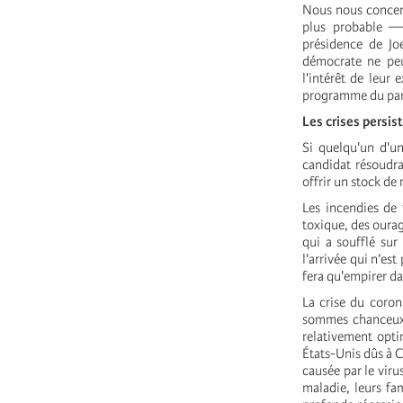
Nous nous concentr
plus probable — 
présidence de Joe
démocrate ne peu
l'intérêt de leur
programme du par
Les crises persis
Si quelqu'un d'un
candidat résoudra
offrir un stock d
Les incendies de 
toxique, des ourag
qui a soufflé sur
l'arrivée qui n’es
fera qu'empirer da
La crise du coron
sommes chanceux, 
relativement opti
États-Unis dûs à C
causée par le viru
maladie, leurs fa