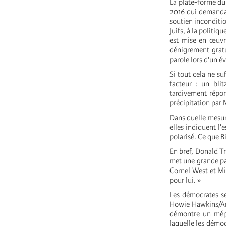
La plate-forme du 
2016 qui demandai
soutien inconditio
Juifs, à la politi
est mise en œuvr
dénigrement gratu
parole lors d'un 
Si tout cela ne su
facteur : un bli
tardivement répon
précipitation par
Dans quelle mesure
elles indiquent l'
polarisé. Ce que B
En bref, Donald T
met une grande pa
Cornel West et Mi
pour lui. »
Les démocrates se
Howie Hawkins/Ang
démontre un mépr
laquelle les démoc