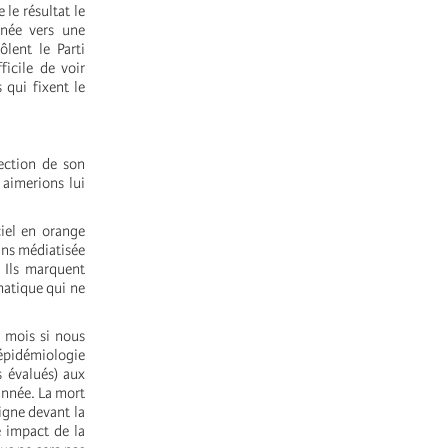
le résultat le
nnée vers une
ôlent le Parti
icile de voir
 qui fixent le
lection de son
 aimerions lui
ciel en orange
oins médiatisée
 Ils marquent
matique qui ne
s mois si nous
épidémiologie
s évalués) aux
année. La mort
igne devant la
e impact de la