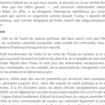
erons d'abord sur ce que nous savons, et ensuite sur ce qui semble être 
bien que loin d'être garanti —, une transition relativement ordo
 Biden. En effet, si les dirigeants d'entreprise néolibéraux qui contr
vent pas vaincre un organisme comme Donald Trump, il devient diff
 existence, sauf comme réceptacle de fonds massifs des méga-donateurs
ti.
tent
 côté ou de l'autre du spectre politique des deux partis croit que l'é
 les multiples calamités auxquelles cette société est confrontée, nous
e réserve d'hydroxychloroquine bon marché.
forêt transforment les forêts et les villes de l'Ouest en cendres et le 
ans successifs écrasent le Golfe et les côtes Est, et la tempête de vent m
 Cedar Rapids dans l’Iowa ne sont plus des événements exceptionnels.
t plus contestable, sur ces contrées, de la catastrophe du changement cli
ns les années et les décennies à venir.
avirus, même avec des vaccins potentiels qui arriveront dans quelque
persistera jusqu'en 2021, selon des experts en santé publique et en 
mistes. À la fin d'octobre 2020, les décès officiels (probablement sou
OVID-19 ont dépassé les 225 000 et pourraient doubler d'ici à la fin de l'
s frappe d’abod lourdement d’abord les travailleurs du rang en première l
milles et leurs communautés de couleur qui subissent également le pir