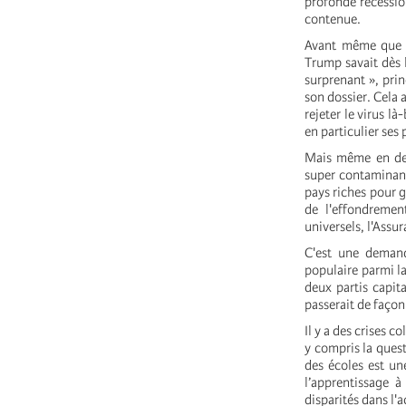
profonde récessio
contenue.
Avant même que T
Trump savait dès l
surprenant », pri
son dossier. Cela 
rejeter le virus l
en particulier ses
Mais même en deh
super contaminant
pays riches pour g
de l'effondremen
universels, l'Assu
C'est une demand
populaire parmi la
deux partis capit
passerait de faço
Il y a des crises 
y compris la quest
des écoles est un
l’apprentissage à
disparités dans l'