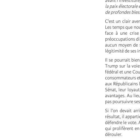
avant l'investitur
la paix électorale 
de profondes bless
C'est un clair ave
Les temps que nou
face à une crise
préoccupations di
aucun moyen de sav
légitimité de ses i
Il se pourrait bie
Trump sur la voie
fédéral et une Cou
consommateurs et 
aux Républicains l
Sénat, leur loyaut
avantages. Au lieu
pas poursuivre ses
Si l’on devait ar
résultat, il appar
défendre le vote. 
qui prolifèrent en
dérouler.