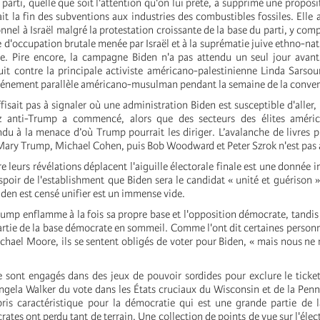
parti, quelle que soit l'attention qu'on lui prête, a supprimé une proposi
t la fin des subventions aux industries des combustibles fossiles. Elle
nnel à Israël malgré la protestation croissante de la base du parti, y com
que d'occupation brutale menée par Israël et à la suprématie juive ethno-nat
e. Pire encore, la campagne Biden n'a pas attendu un seul jour avant
it contre la principale activiste américano-palestinienne Linda Sarsour
événement parallèle américano-musulman pendant la semaine de la conven
ffisait pas à signaler où une administration Biden est susceptible d'aller, 
tz anti-Trump a commencé, alors que des secteurs des élites améric
du à la menace d’où Trump pourrait les diriger. L’avalanche de livres p
 Mary Trump, Michael Cohen, puis Bob Woodward et Peter Szrok n'est pas 
 leurs révélations déplacent l'aiguille électorale finale est une donnée 
espoir de l'establishment que Biden sera le candidat « unité et guérison 
iden est censé unifier est un immense vide.
rump enflamme à la fois sa propre base et l'opposition démocrate, tandis
rtie de la base démocrate en sommeil. Comme l'ont dit certaines perso
chael Moore, ils se sentent obligés de voter pour Biden, « mais nous ne
 sont engagés dans des jeux de pouvoir sordides pour exclure le ticket
ela Walker du vote dans les États cruciaux du Wisconsin et de la Penn
is caractéristique pour la démocratie qui est une grande partie de l
rates ont perdu tant de terrain. Une collection de points de vue sur l'élec