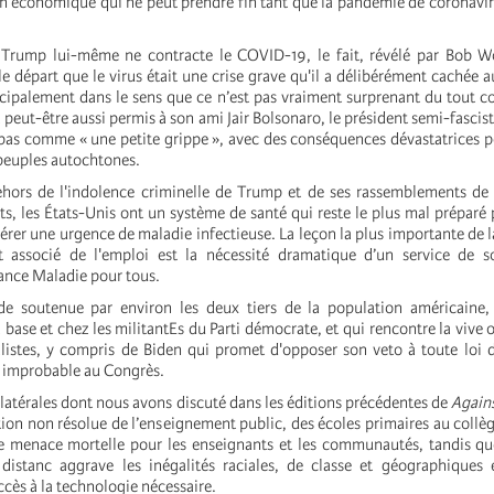
n économique qui ne peut prendre fin tant que la pandémie de coronavir
rump lui-même ne contracte le COVID-19, le fait, révélé par Bob 
e départ que le virus était une crise grave qu'il a délibérément cachée au
ncipalement dans le sens que ce n’est pas vraiment surprenant du tout 
a peut-être aussi permis à son ami Jair Bolsonaro, le président semi-fascist
à-bas comme « une petite grippe », avec des conséquences dévastatrices p
 peuples autochtones.
ors de l'indolence criminelle de Trump et de ses rassemblements d
s, les États-Unis ont un système de santé qui reste le plus mal préparé 
érer une urgence de maladie infectieuse. La leçon la plus importante de 
t associé de l'emploi est la nécessité dramatique d’un service de s
rance Maladie pour tous.
e soutenue par environ les deux tiers de la population américaine
 base et chez les militantEs du Parti démocrate, et qui rencontre la vive 
alistes, y compris de Biden qui promet d'opposer son veto à toute loi 
n improbable au Congrès.
collatérales dont nous avons discuté dans les éditions précédentes de
Agains
ion non résolue de l’enseignement public, des écoles primaires au collèg
e menace mortelle pour les enseignants et les communautés, tandis qu
 distanc aggrave les inégalités raciales, de classe et géographiques
accès à la technologie nécessaire.