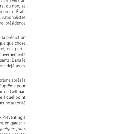
t » en version
ra, ou non, se
ombreux États
 nationalistes
ne présidence
 la prédiction
 quelque chose
nd, des partis
gouvernements
sants. Dans le
nt déjà assez
prême après la
r Suprême pour
Barton Gellman
e à quel point
aucune autorité
« Preventing a
nt en garde: «
quelques jours