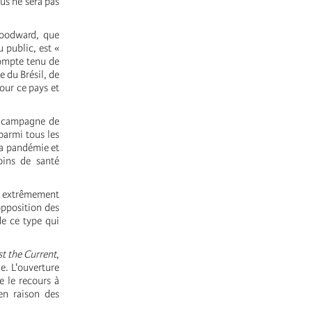
us ne sera pas
Woodward, que
 public, est «
compte tenu de
e du Brésil, de
our ce pays et
e campagne de
parmi tous les
la pandémie et
oins de santé
, extrêmement
opposition des
de ce type qui
t the Current
,
e. L'ouverture
e le recours à
 en raison des