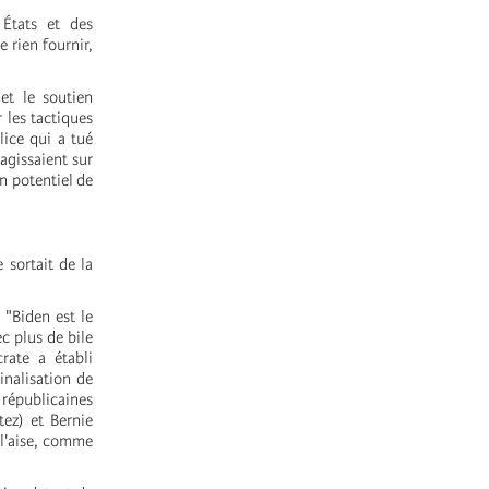
 États et des
e rien fournir,
et le soutien
 les tactiques
lice qui a tué
 agissaient sur
n potentiel de
 sortait de la
 "Biden est le
c plus de bile
rate a établi
inalisation de
s républicaines
ez) et Bernie
 l'aise, comme