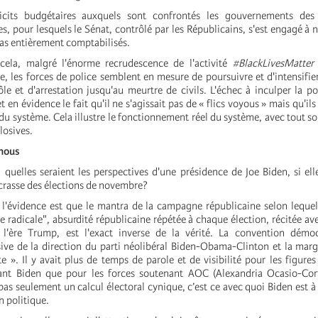
icits budgétaires auxquels sont confrontés les gouvernements des
les, pour lesquels le Sénat, contrôlé par les Républicains, s'est engagé à n
pas entièrement comptabilisés.
cela, malgré l'énorme recrudescence de l'activité
#BlackLivesMatter
te, les forces de police semblent en mesure de poursuivre et d'intensifier
le et d'arrestation jusqu'au meurtre de civils. L'échec à inculper la po
 en évidence le fait qu'il ne s'agissait pas de « flics voyous » mais qu'ils
 du système. Cela illustre le fonctionnement réel du système, avec tout so
osives.
nous
quelles seraient les perspectives d'une présidence de Joe Biden, si elle
 crasse des élections de novembre?
'évidence est que le mantra de la campagne républicaine selon lequel
e radicale", absurdité républicaine répétée à chaque élection, récitée ave
 l'ère Trump, est l'exact inverse de la vérité. La convention démoc
ive de la direction du parti néolibéral Biden-Obama-Clinton et la marg
ste ». Il y avait plus de temps de parole et de visibilité pour les figure
nt Biden que pour les forces soutenant AOC (Alexandria Ocasio-Cort
pas seulement un calcul électoral cynique, c’est ce avec quoi Biden est à
n politique.