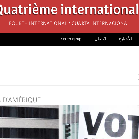
uatrième internationa
Fourth International / Cuarta Internacional
الأخبار
الاتصال
Youth camp
S D’AMÉRIQUE