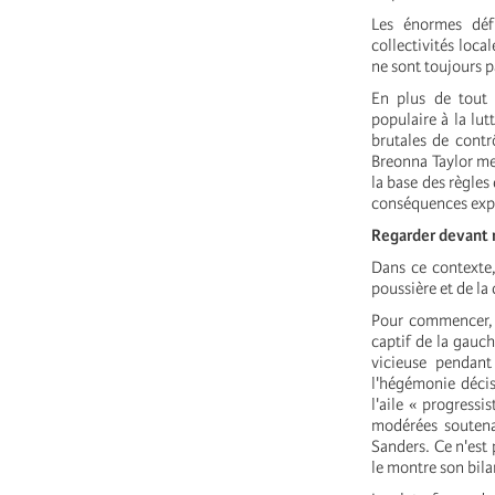
Les énormes déf
collectivités loca
ne sont toujours 
En plus de tout 
populaire à la lut
brutales de contrô
Breonna Taylor met
la base des règles
conséquences expl
Regarder devant 
Dans ce contexte, 
poussière et de la
Pour commencer, l
captif de la gauch
vicieuse pendant
l'hégémonie décis
l'aile « progressi
modérées soutena
Sanders. Ce n'est 
le montre son bila