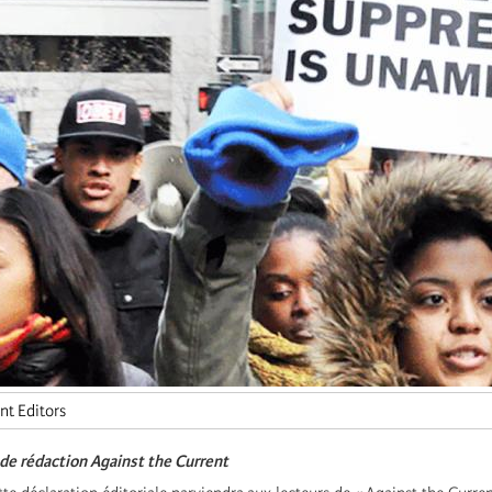
nt Editors
de rédaction Against the Current