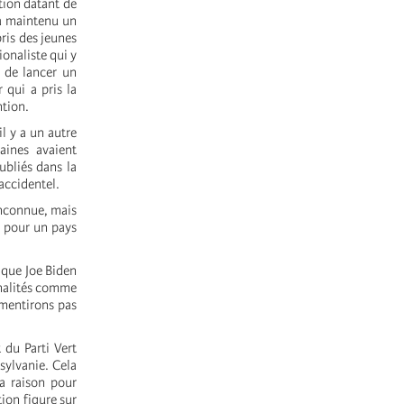
tion datant de
 a maintenu un
pris des jeunes
ionaliste qui y
 de lancer un
 qui a pris la
tion.
il y a un autre
aines avaient
ubliés dans la
accidentel.
inconnue, mais
» pour un pays
 que Joe Biden
nnalités comme
 mentirons pas
 du Parti Vert
sylvanie. Cela
a raison pour
tion figure sur