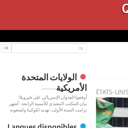
Q
OK
OK
الولایات المتحدة
الأمریكیة
ÉTATS-UNI
أوقفوا العدوان الإمبريالي على فنزويلا!
بيان المكتب التنفيذي للأممية الرابعة : أشهر
ترامب الستة الأولى: تهديد لكوكبنا ولشعوبه
Langues disponibles