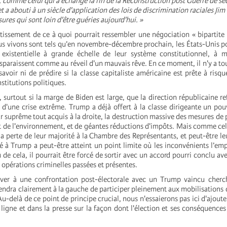
e, comme celui qui a échangé la fin de la Reconstruction post Guerre de sé
et a abouti à un siècle d'application des lois de discrimination raciales Jim
ures qui sont loin d'être guéries aujourd'hui. »
rtissement de ce à quoi pourrait ressembler une négociation « bipartite 
s vivons sont tels qu’en novembre-décembre prochain, les États-Unis po
 existentielle à grande échelle de leur système constitutionnel, à 
sparaissent comme au réveil d'un mauvais rêve. En ce moment, il n'y a t
oir ni de prédire si la classe capitaliste américaine est prête à risque
nstitutions politiques.
n, surtout si la marge de Biden est large, que la direction républicaine r
 d'une crise extrême. Trump a déjà offert à la classe dirigeante un pouv
r suprême tout acquis à la droite, la destruction massive des mesures de 
de l'environnement, et de géantes réductions d'impôts. Mais comme cel
a perte de leur majorité à la Chambre des Représentants, et peut-être le
é à Trump a peut-être atteint un point limite où les inconvénients l’emp
 de cela, il pourrait être forcé de sortir avec un accord pourri conclu av
 opérations criminelles passées et présentes.
river à une confrontation post-électorale avec un Trump vaincu cherc
tiendra clairement à la gauche de participer pleinement aux mobilisations
Au-delà de ce point de principe crucial, nous n'essaierons pas ici d'ajout
 ligne et dans la presse sur la façon dont l'élection et ses conséquences