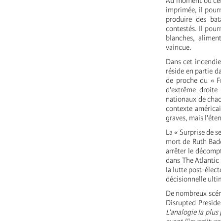
Au moment où cett
imprimée, il pourr
produire des bat
contestés. Il pour
blanches, aliment
vaincue.
Dans cet incendie
réside en partie d
de proche du « Fr
d'extrême droite
nationaux de chac
contexte américai
graves, mais l'éte
La « Surprise de s
mort de Ruth Bader
arrêter le décomp
dans The Atlantic
la lutte post-élec
décisionnelle ulti
De nombreux scénar
Disrupted Preside
L'analogie la plu