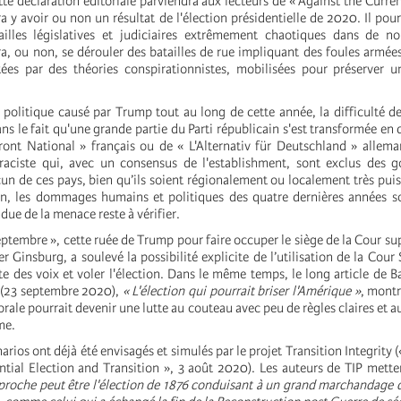
e déclaration éditoriale parviendra aux lecteurs de « Against the Curren
a y avoir ou non un résultat de l'élection présidentielle de 2020. Il pour
ailles législatives et judiciaires extrêmement chaotiques dans de n
ra, ou non, se dérouler des batailles de rue impliquant des foules armées
ées par des théories conspirationnistes, mobilisées pour préserver u
 politique causé par Trump tout au long de cette année, la difficulté de
ans le fait qu'une grande partie du Parti républicain s'est transformée en
ont National » français ou de « L'Alternativ für Deutschland » allema
 raciste qui, avec un consensus de l'establishment, sont exclus des 
un de ces pays, bien qu’ils soient régionalement ou localement très puis
n, les dommages humains et politiques des quatre dernières années so
ndue de la menace reste à vérifier.
eptembre », cette ruée de Trump pour faire occuper le siège de la Cour su
 Ginsburg, a soulevé la possibilité explicite de l’utilisation de la Cou
te des voix et voler l'élection. Dans le même temps, le long article de 
 (23 septembre 2020),
« L'élection qui pourrait briser l'Amérique »
, montr
torale pourrait devenir une lutte au couteau avec peu de règles claires et 
me.
ios ont déjà été envisagés et simulés par le projet Transition Integrity (
ntial Election and Transition », 3 août 2020). Les auteurs de TIP mette
s proche peut être l'élection de 1876 conduisant à un grand marchandage 