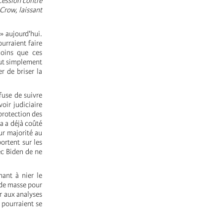
cession contre
 Crow, laissant
» aujourd'hui.
urraient faire
moins que ces
out simplement
r de briser la
efuse de suivre
oir judiciaire
protection des
a a déjà coûté
ur majorité au
ortent sur les
ec Biden de ne
hant à nier le
 de masse pour
er aux analyses
 pourraient se