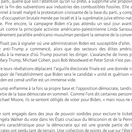
parti, quelle que soit l'attention qu'on lui prête, a supprimé une proposi
t la fin des subventions aux industries des combustibles fossiles. Elle
nnel à Israël malgré la protestation croissante de la base du parti, y com
que d'occupation brutale menée par Israël et à la suprématie juive ethno-nat
e. Pire encore, la campagne Biden n'a pas attendu un seul jour avant
it contre la principale activiste américano-palestinienne Linda Sarsour
événement parallèle américano-musulman pendant la semaine de la conven
ffisait pas à signaler où une administration Biden est susceptible d'aller, 
tz anti-Trump a commencé, alors que des secteurs des élites améric
du à la menace d’où Trump pourrait les diriger. L’avalanche de livres p
 Mary Trump, Michael Cohen, puis Bob Woodward et Peter Szrok n'est pas 
 leurs révélations déplacent l'aiguille électorale finale est une donnée 
espoir de l'establishment que Biden sera le candidat « unité et guérison 
iden est censé unifier est un immense vide.
rump enflamme à la fois sa propre base et l'opposition démocrate, tandis
rtie de la base démocrate en sommeil. Comme l'ont dit certaines perso
chael Moore, ils se sentent obligés de voter pour Biden, « mais nous ne
 sont engagés dans des jeux de pouvoir sordides pour exclure le ticket
ela Walker du vote dans les États cruciaux du Wisconsin et de la Penn
is caractéristique pour la démocratie qui est une grande partie de l
rates ont perdu tant de terrain. Une collection de points de vue sur l'élec