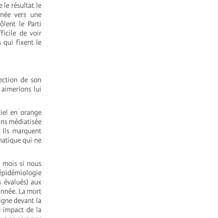
le résultat le
nnée vers une
ôlent le Parti
icile de voir
 qui fixent le
lection de son
 aimerions lui
ciel en orange
oins médiatisée
 Ils marquent
matique qui ne
s mois si nous
épidémiologie
s évalués) aux
année. La mort
igne devant la
e impact de la