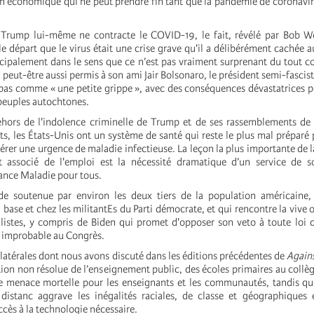
n économique qui ne peut prendre fin tant que la pandémie de coronavir
rump lui-même ne contracte le COVID-19, le fait, révélé par Bob 
e départ que le virus était une crise grave qu'il a délibérément cachée au
ncipalement dans le sens que ce n’est pas vraiment surprenant du tout 
a peut-être aussi permis à son ami Jair Bolsonaro, le président semi-fascist
à-bas comme « une petite grippe », avec des conséquences dévastatrices p
 peuples autochtones.
ors de l'indolence criminelle de Trump et de ses rassemblements d
s, les États-Unis ont un système de santé qui reste le plus mal préparé 
érer une urgence de maladie infectieuse. La leçon la plus importante de 
t associé de l'emploi est la nécessité dramatique d’un service de s
rance Maladie pour tous.
e soutenue par environ les deux tiers de la population américaine
 base et chez les militantEs du Parti démocrate, et qui rencontre la vive 
alistes, y compris de Biden qui promet d'opposer son veto à toute loi 
n improbable au Congrès.
collatérales dont nous avons discuté dans les éditions précédentes de
Agains
ion non résolue de l’enseignement public, des écoles primaires au collèg
e menace mortelle pour les enseignants et les communautés, tandis qu
 distanc aggrave les inégalités raciales, de classe et géographiques
accès à la technologie nécessaire.