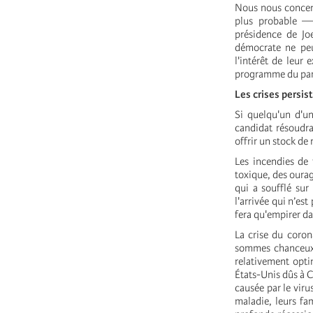
Nous nous concentr
plus probable — 
présidence de Joe
démocrate ne peu
l'intérêt de leur
programme du par
Les crises persis
Si quelqu'un d'un
candidat résoudra
offrir un stock d
Les incendies de 
toxique, des ourag
qui a soufflé sur
l'arrivée qui n’es
fera qu'empirer da
La crise du coron
sommes chanceux, 
relativement opti
États-Unis dûs à C
causée par le viru
maladie, leurs fa