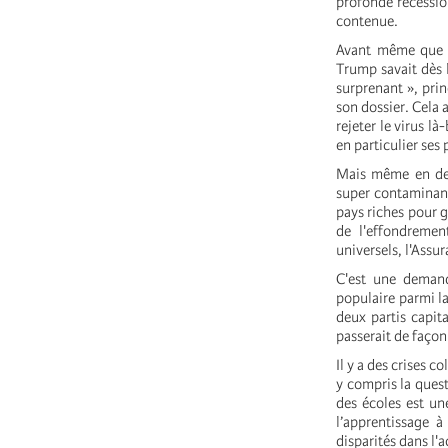
profonde récessio
contenue.
Avant même que T
Trump savait dès l
surprenant », pri
son dossier. Cela 
rejeter le virus l
en particulier ses
Mais même en deh
super contaminant
pays riches pour g
de l'effondremen
universels, l'Assu
C'est une demand
populaire parmi la
deux partis capit
passerait de faço
Il y a des crises 
y compris la quest
des écoles est un
l’apprentissage à
disparités dans l'