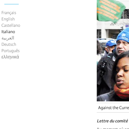
Français
English
Castellano
Italiano
العربية
Deutsch
Português
ελληνικά
Against the Curre
Lettre du comité 