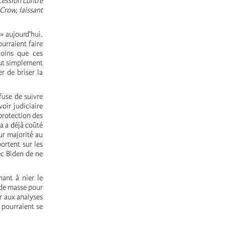
cession contre
 Crow, laissant
» aujourd'hui.
urraient faire
moins que ces
out simplement
r de briser la
efuse de suivre
oir judiciaire
protection des
a a déjà coûté
ur majorité au
ortent sur les
ec Biden de ne
hant à nier le
 de masse pour
er aux analyses
 pourraient se