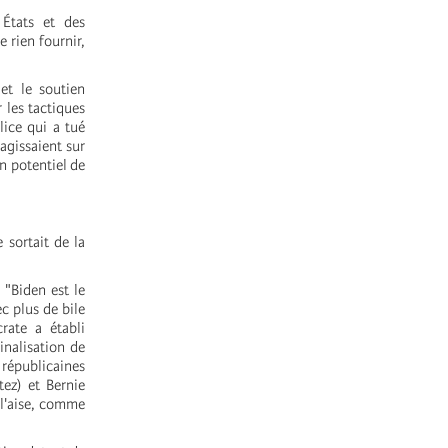
 États et des
e rien fournir,
et le soutien
 les tactiques
lice qui a tué
 agissaient sur
n potentiel de
 sortait de la
 "Biden est le
c plus de bile
rate a établi
inalisation de
s républicaines
ez) et Bernie
 l'aise, comme