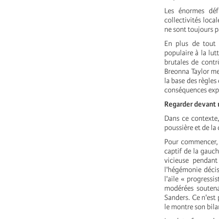
Les énormes déf
collectivités loca
ne sont toujours 
En plus de tout 
populaire à la lut
brutales de contrô
Breonna Taylor met
la base des règles
conséquences expl
Regarder devant 
Dans ce contexte, 
poussière et de la
Pour commencer, l
captif de la gauch
vicieuse pendant
l'hégémonie décis
l'aile « progressi
modérées soutena
Sanders. Ce n'est 
le montre son bila