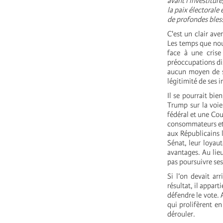
avant l'investitur
la paix électorale 
de profondes bless
C'est un clair ave
Les temps que nou
face à une crise
préoccupations di
aucun moyen de sav
légitimité de ses i
Il se pourrait bie
Trump sur la voie
fédéral et une Cou
consommateurs et 
aux Républicains l
Sénat, leur loyaut
avantages. Au lieu
pas poursuivre ses
Si l’on devait ar
résultat, il appar
défendre le vote. 
qui prolifèrent en
dérouler.