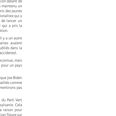
tion datant de
 a maintenu un
pris des jeunes
ionaliste qui y
 de lancer un
 qui a pris la
tion.
il y a un autre
aines avaient
ubliés dans la
accidentel.
inconnue, mais
» pour un pays
 que Joe Biden
nnalités comme
 mentirons pas
 du Parti Vert
sylvanie. Cela
a raison pour
tion figure sur