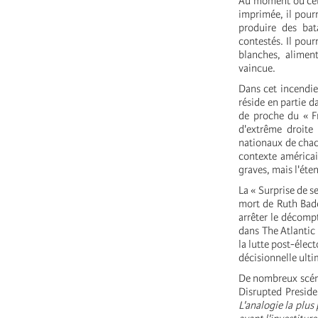
Au moment où cett
imprimée, il pourr
produire des bat
contestés. Il pour
blanches, aliment
vaincue.
Dans cet incendie
réside en partie d
de proche du « Fr
d'extrême droite
nationaux de chac
contexte américai
graves, mais l'éte
La « Surprise de s
mort de Ruth Bader
arrêter le décomp
dans The Atlantic
la lutte post-élec
décisionnelle ulti
De nombreux scénar
Disrupted Preside
L'analogie la plu