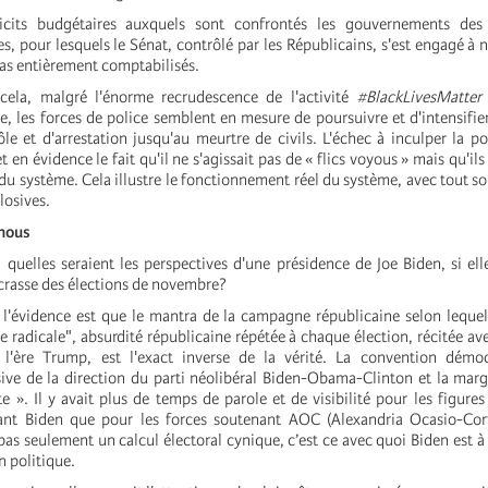
icits budgétaires auxquels sont confrontés les gouvernements des
les, pour lesquels le Sénat, contrôlé par les Républicains, s'est engagé à n
pas entièrement comptabilisés.
cela, malgré l'énorme recrudescence de l'activité
#BlackLivesMatter
te, les forces de police semblent en mesure de poursuivre et d'intensifier
le et d'arrestation jusqu'au meurtre de civils. L'échec à inculper la po
 en évidence le fait qu'il ne s'agissait pas de « flics voyous » mais qu'ils
 du système. Cela illustre le fonctionnement réel du système, avec tout so
osives.
nous
quelles seraient les perspectives d'une présidence de Joe Biden, si elle
 crasse des élections de novembre?
'évidence est que le mantra de la campagne républicaine selon lequel
e radicale", absurdité républicaine répétée à chaque élection, récitée ave
 l'ère Trump, est l'exact inverse de la vérité. La convention démoc
ive de la direction du parti néolibéral Biden-Obama-Clinton et la marg
ste ». Il y avait plus de temps de parole et de visibilité pour les figure
nt Biden que pour les forces soutenant AOC (Alexandria Ocasio-Cort
pas seulement un calcul électoral cynique, c’est ce avec quoi Biden est à
n politique.