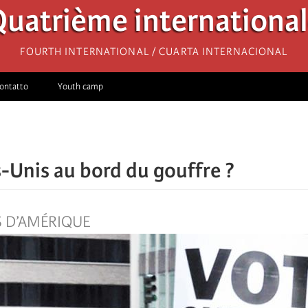
uatrième internationa
Fourth International / Cuarta Internacional
ontatto
Youth camp
s-Unis au bord du gouffre ?
S D’AMÉRIQUE