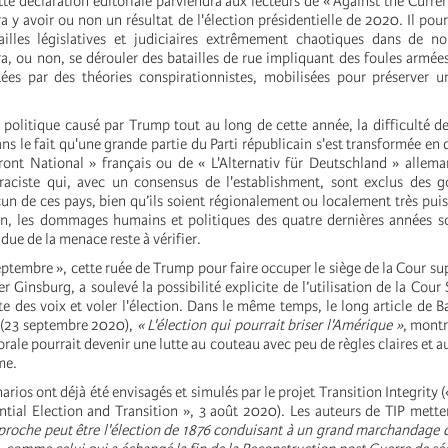
e déclaration éditoriale parviendra aux lecteurs de « Against the Curren
a y avoir ou non un résultat de l'élection présidentielle de 2020. Il pour
ailles législatives et judiciaires extrêmement chaotiques dans de n
ra, ou non, se dérouler des batailles de rue impliquant des foules armées
ées par des théories conspirationnistes, mobilisées pour préserver u
 politique causé par Trump tout au long de cette année, la difficulté de
ans le fait qu'une grande partie du Parti républicain s'est transformée en
ont National » français ou de « L'Alternativ für Deutschland » allema
 raciste qui, avec un consensus de l'establishment, sont exclus des 
un de ces pays, bien qu’ils soient régionalement ou localement très puis
n, les dommages humains et politiques des quatre dernières années so
ndue de la menace reste à vérifier.
eptembre », cette ruée de Trump pour faire occuper le siège de la Cour su
 Ginsburg, a soulevé la possibilité explicite de l’utilisation de la Cou
te des voix et voler l'élection. Dans le même temps, le long article de 
 (23 septembre 2020),
« L'élection qui pourrait briser l'Amérique »
, montr
torale pourrait devenir une lutte au couteau avec peu de règles claires et 
me.
ios ont déjà été envisagés et simulés par le projet Transition Integrity (
ntial Election and Transition », 3 août 2020). Les auteurs de TIP mette
s proche peut être l'élection de 1876 conduisant à un grand marchandage 