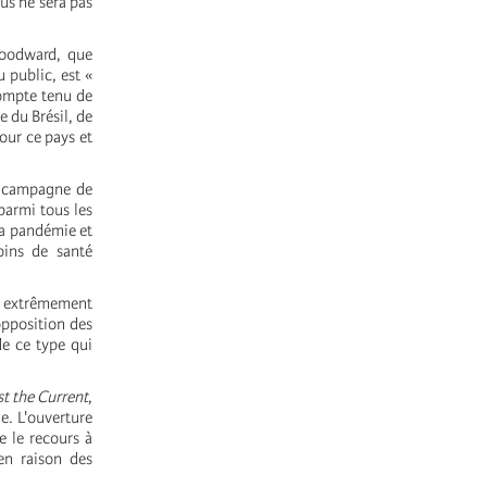
us ne sera pas
Woodward, que
 public, est «
compte tenu de
e du Brésil, de
our ce pays et
e campagne de
parmi tous les
la pandémie et
oins de santé
, extrêmement
opposition des
de ce type qui
t the Current
,
e. L'ouverture
e le recours à
 en raison des