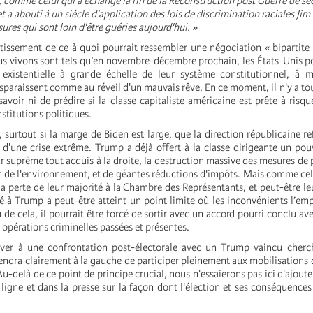
e, comme celui qui a échangé la fin de la Reconstruction post Guerre de sé
et a abouti à un siècle d'application des lois de discrimination raciales Jim
ures qui sont loin d'être guéries aujourd'hui. »
rtissement de ce à quoi pourrait ressembler une négociation « bipartite 
s vivons sont tels qu’en novembre-décembre prochain, les États-Unis po
 existentielle à grande échelle de leur système constitutionnel, à 
sparaissent comme au réveil d'un mauvais rêve. En ce moment, il n'y a t
oir ni de prédire si la classe capitaliste américaine est prête à risque
nstitutions politiques.
n, surtout si la marge de Biden est large, que la direction républicaine r
 d'une crise extrême. Trump a déjà offert à la classe dirigeante un pouv
r suprême tout acquis à la droite, la destruction massive des mesures de 
de l'environnement, et de géantes réductions d'impôts. Mais comme cel
a perte de leur majorité à la Chambre des Représentants, et peut-être le
é à Trump a peut-être atteint un point limite où les inconvénients l’emp
 de cela, il pourrait être forcé de sortir avec un accord pourri conclu av
 opérations criminelles passées et présentes.
river à une confrontation post-électorale avec un Trump vaincu cherc
tiendra clairement à la gauche de participer pleinement aux mobilisations
Au-delà de ce point de principe crucial, nous n'essaierons pas ici d'ajout
 ligne et dans la presse sur la façon dont l'élection et ses conséquences