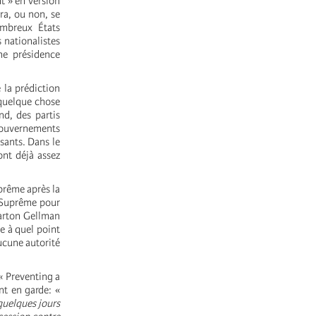
t » en version
ra, ou non, se
ombreux États
 nationalistes
ne présidence
 la prédiction
 quelque chose
nd, des partis
gouvernements
sants. Dans le
nt déjà assez
prême après la
r Suprême pour
Barton Gellman
e à quel point
aucune autorité
« Preventing a
nt en garde: «
quelques jours