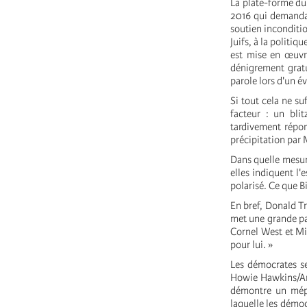
La plate-forme du 
2016 qui demandai
soutien inconditio
Juifs, à la politi
est mise en œuvr
dénigrement gratu
parole lors d'un 
Si tout cela ne su
facteur : un bli
tardivement répon
précipitation par
Dans quelle mesure
elles indiquent l'
polarisé. Ce que B
En bref, Donald T
met une grande pa
Cornel West et Mi
pour lui. »
Les démocrates se
Howie Hawkins/Ang
démontre un mépr
laquelle les démoc