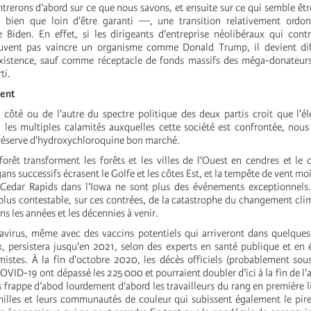
erons d'abord sur ce que nous savons, et ensuite sur ce qui semble être 
bien que loin d'être garanti —, une transition relativement ordo
 Biden. En effet, si les dirigeants d'entreprise néolibéraux qui contr
vent pas vaincre un organisme comme Donald Trump, il devient diff
 existence, sauf comme réceptacle de fonds massifs des méga-donateurs
ti.
tent
 côté ou de l'autre du spectre politique des deux partis croit que l'é
 les multiples calamités auxquelles cette société est confrontée, nous
e réserve d'hydroxychloroquine bon marché.
forêt transforment les forêts et les villes de l'Ouest en cendres et le 
ans successifs écrasent le Golfe et les côtes Est, et la tempête de vent m
 Cedar Rapids dans l’Iowa ne sont plus des événements exceptionnels.
t plus contestable, sur ces contrées, de la catastrophe du changement cli
ns les années et les décennies à venir.
avirus, même avec des vaccins potentiels qui arriveront dans quelque
persistera jusqu'en 2021, selon des experts en santé publique et en 
mistes. À la fin d'octobre 2020, les décès officiels (probablement sou
OVID-19 ont dépassé les 225 000 et pourraient doubler d'ici à la fin de l'
s frappe d’abod lourdement d’abord les travailleurs du rang en première l
milles et leurs communautés de couleur qui subissent également le pir